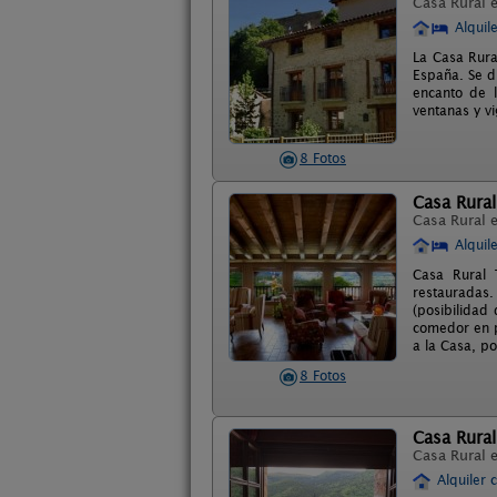
Casa Rural 
Alquil
La Casa Rura
España. Se di
encanto de l
ventanas y v
8 Fotos
Casa Rura
Casa Rural 
Alquil
Casa Rural 
restauradas
(posibilidad
comedor en p
a la Casa, p
8 Fotos
Casa Rura
Casa Rural 
Alquiler 