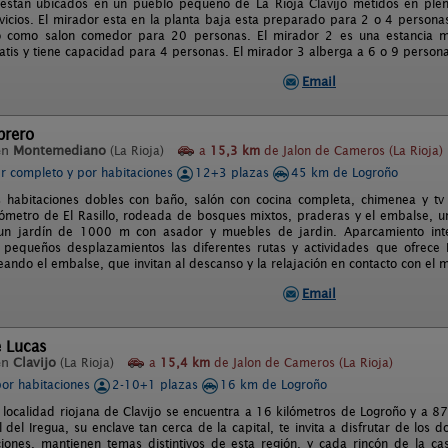
 estan ubicados en un pueblo pequeño de La Rioja Clavijo metidos en ple
rvicios. El mirador esta en la planta baja esta preparado para 2 o 4 person
do como salon comedor para 20 personas. El mirador 2 es una estancia 
ratis y tiene capacidad para 4 personas. El mirador 3 alberga a 6 o 9 persona
Email
brero
en
Montemediano
(La Rioja)
a
15,3 km
de Jalon de Cameros (La Rioja)
er completo y por habitaciones
12+3 plazas
45 km de Logroño
s habitaciones dobles con baño, salón con cocina completa, chimenea y 
lómetro de El Rasillo, rodeada de bosques mixtos, praderas y el embalse, un 
un jardín de 1000 m con asador y muebles de jardin. Aparcamiento inte
pequeños desplazamientos las diferentes rutas y actividades que ofrece 
ndo el embalse, que invitan al descanso y la relajación en contacto con el mu
Email
e Lucas
en
Clavijo
(La Rioja)
a
15,4 km
de Jalon de Cameros (La Rioja)
por habitaciones
2-10+1 plazas
16 km de Logroño
a localidad riojana de Clavijo se encuentra a 16 kilómetros de Logroño y a 8
l del Iregua, su enclave tan cerca de la capital, te invita a disfrutar de lo
ciones, mantienen temas distintivos de esta región, y cada rincón de la ca