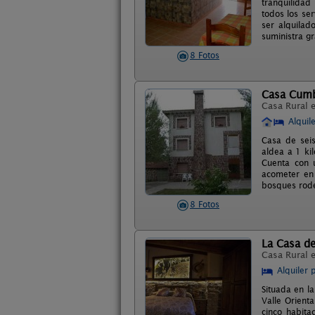
tranquilidad
todos los se
ser alquila
suministra g
8 Fotos
Casa Cum
Casa Rural 
Alquil
Casa de sei
aldea a 1 ki
Cuenta con 
acometer en 
bosques rodea
8 Fotos
La Casa d
Casa Rural 
Alquiler 
Situada en l
Valle Orienta
cinco habita