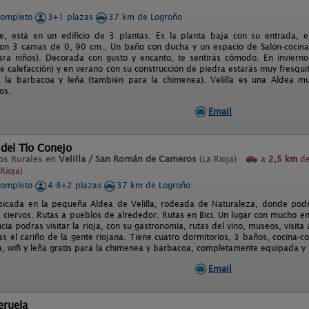
completo
3+1 plazas
37 km de Logroño
, está en un edificio de 3 plantas. Es la planta baja con su entrada, e
con 3 camas de 0, 90 cm., Un baño con ducha y un espacio de Salón-cocin
ara niños). Decorada con gusto y encanto, te sentirás cómodo. En invierno
e calefacción) y en verano con su construcción de piedra estarás muy fresqui
 la barbacoa y leña (también para la chimenea). Velilla es una Aldea mu
os.
Email
 del Tío Conejo
os Rurales en
Velilla / San Román de Cameros
(La Rioja)
a
2,5 km
de
Rioja)
completo
4-8+2 plazas
37 km de Logroño
bicada en la pequeña Aldea de Velilla, rodeada de Naturaleza, donde pod
s ciervos. Rutas a pueblos de alrededor. Rutas en Bici. Un lugar con mucho en
cia podras visitar la rioja, con su gastronomia, rutas del vino, museos, visita 
as el cariño de la gente riojana. Tiene cuatro dormitorios, 3 baños, cocina
, wifi y leña gratis para la chimenea y barbacoa, completamente equipada 
Email
eruela