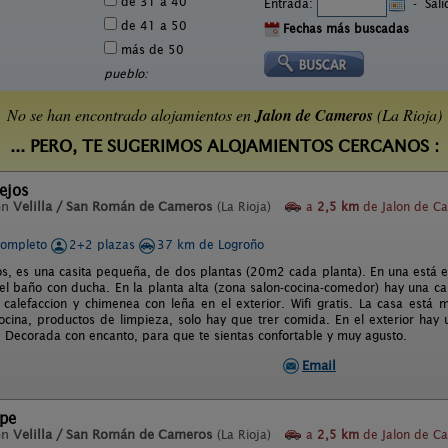
de 31 a 40
Entrada:
-
Sal
de 41 a 50
Fechas más buscadas
más de 50
pueblo:
No se han encontrado alojamientos en
Jalon de Cameros
(La Rioja)
... PERO, TE SUGERIMOS ALOJAMIENTOS CERCANOS :
ejos
en
Velilla / San Román de Cameros
(La Rioja)
a
2,5 km
de Jalon de C
completo
2+2 plazas
37 km de Logroño
s, es una casita pequeña, de dos plantas (20m2 cada planta). En una está el
 el baño con ducha. En la planta alta (zona salon-cocina-comedor) hay una 
calefaccion y chimenea con leña en el exterior. Wifi gratis. La casa est
cina, productos de limpieza, solo hay que trer comida. En el exterior hay
s. Decorada con encanto, para que te sientas confortable y muy agusto.
Email
Upe
en
Velilla / San Román de Cameros
(La Rioja)
a
2,5 km
de Jalon de C