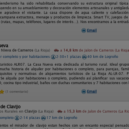
Senderismo ha sido rehabilitada conservando su estructura original tí
uyendo en su amueblamiento y decoración elementos artesanales y antigüed
 agradece el visitante. La casa dispone de agua caliente y calefacción ce
campana extractora, menage y productos de limpieza. Smart TV, juegos de m
 (rutas, mapas, teléfonos, lugares de interés…). Nos encontramos a la entrad
Email
ueva
n
Nieva de Cameros
(La Rioja)
a
14,8 km
de Jalon de Cameros (La Rioja
er completo y por habitaciones
2-30+1 plazas
40 km de Logroño
turistico ALR07. La Casa Nueva esta dedicada al turismo rural. Ideal gru
 mucha historia de alquiler por habitaciones o completo, para parejas, fa
quisitos y normativas de alojamientos turísticos de La Rioja AL-LR-07. 
 Se alquila por habitaciones o completo, pudiendo así planificar sus vacaci
, cocina tipo industrial, baños con duchas comunitarios y 7 habitaciones con
Email
(1 comentario)
 de Clavijo
os Rurales en
Clavijo
(La Rioja)
a
15,3 km
de Jalon de Cameros (La Rio
completo
2-14 plazas
17 km de Logroño
entos el mirador de clavijo estan hechos con un encanto especial pens