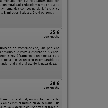
na montaña. Son cuatro apartamentos con
as con movilidad reducida y tambien puede
muy romantica con cocina de leña que se
s. El mirador 4 aloja a 2 o 4 personas.
25 €
pers/noche
tv ubicada en Montemediano, una pequeña
entorno que invita a escuchar el silencio.
rior. Geográficamente bien situada para
La Rioja. En un entorno incomparable de
ndo rural y al disfrute de la naturaleza.
28 €
pers/noche
72 metros de altitud, en la subcomarca del
s dos ambientes el mismo fin de semana. Sus
sa te va a decir algo. Además si traes tu