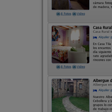
cámara fotog
de madera, t
8 Fotos
Video
Casa Rural
Casa Rural 
Alquiler 
En Casa Tila
los encantos
día siguient
rato agradab
rincones con
8 Fotos
Video
Albergue 
Albergue e
Alquiler 
Nuestro Albe
Cebollera y 
grupos lo co
de trabajo c