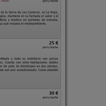
 Rioja)
pers/noche
 de la Sierra de Los Cameros, en La Rioja,
ógica, mantiene en su fachada el saber y el
illería y madera en portones de entrada,
masa que respeta el medioambiente.
25 €
pers/noche
litada y todo su mobiliario son piezas
es. Cuenta con ocho habitaciones dobles
or de pelo. Se distribuyen en dos plantas,
 este con aire acondicionado. Como añadido
30 €
pers/noche