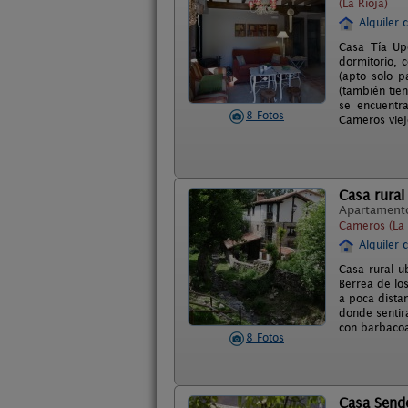
(La Rioja)
Alquiler 
Casa Tía Upe
dormitorio, 
(apto solo p
(también tien
se encuentra
8 Fotos
Cameros viej
Casa rural
Apartament
Cameros (La 
Alquiler 
Casa rural u
Berrea de lo
a poca distan
donde sentir
con barbacoa
8 Fotos
Casa Send