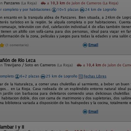
en
Panzares
(La Rioja)
a
10,3 km
de Jalon de Cameros (La Rioja)
er completo y por habitaciones
10+5 plazas
24 km de Logroño
on encanto en la tranquila aldea de Panzares. Bien situada, a 24km de Logroñ
nterés turístico en la región. Se alquila completa o por habitaciones. Cuen
romasaje, televisión con dvd, calefacción individual.4 de ellas también tien
 tienen un altillo con sofá-cama para dos personas, ideal para viajar en f
información de la zona, películas y juegos para todas la edades y una salón
Email
(1 comentario)
añón de Río Leza
en
Trevijano / Soto en Cameros
(La Rioja)
a
10,4 km
de Jalon de Came
completo
6+2 plazas
25 km de Logroño
Fechas Libres
tar de la Naturaleza, a comer unas chuletillas al sarmiento, a beber un buen 
gos... en La Rioja. Casa rodeada de un espléndido entorno natural ideal par
n jardín con barbacoa para deleitaros comiendo unas deliciosas chuletillas 
 habitacion doble, dos con cama de matrimonio y dos supletorias, dos salón
na biblioteca variada a disposición de los huéspedes y la cocina, totalmente
Email
dambar I y II