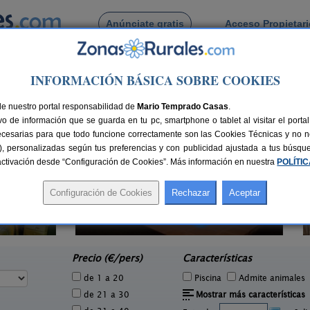
Anúnciate gratis
Acceso Propietar
Busca por pueblo
INFORMACIÓN BÁSICA SOBRE COOKIES
 de Jalon de Cameros
de nuestro portal responsabilidad de
Mario Temprado Casas
.
o de información que se guarda en tu pc, smartphone o tablet al visitar el port
ecesarias para que todo funcione correctamente son las Cookies Técnicas y no ne
rias), personalizadas según tus preferencias y con publicidad ajustada a tus búsq
sactivación desde “Configuración de Cookies”. Más información en nuestra
POLÍTI
La Posada del Santo
Ca
5 pers.
2-8+1 pers.
22 €
38 €
Cañas (La Rioja)
e
desde
Precio (€/pers)
Características
de 1 a 20
Piscina
Admite animales
de 21 a 30
Mostrar más características