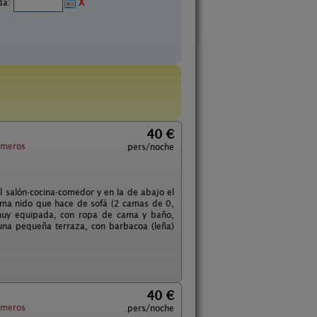
ida:
X
40 €
ameros
pers/noche
 salón-cocina-comedor y en la de abajo el
cama nido que hace de sofá (2 camas de 0,
á muy equipada, con ropa de cama y baño,
 una pequeña terraza, con barbacoa (leña)
40 €
ameros
pers/noche