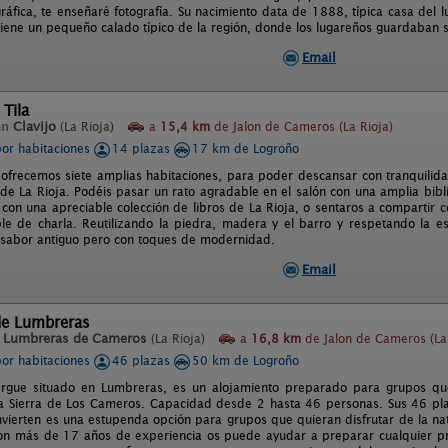
ráfica, te enseñaré fotografía. Su nacimiento data de 1888, típica casa del l
iene un pequeño calado típico de la región, donde los lugareños guardaban su
Email
 Tila
en
Clavijo
(La Rioja)
a
15,4 km
de Jalon de Cameros (La Rioja)
por habitaciones
14 plazas
17 km de Logroño
 ofrecemos siete amplias habitaciones, para poder descansar con tranquilid
 de La Rioja. Podéis pasar un rato agradable en el salón con una amplia bib
e con una apreciable colección de libros de La Rioja, o sentaros a compartir 
le de charla. Reutilizando la piedra, madera y el barro y respetando la e
 sabor antiguo pero con toques de modernidad.
Email
de Lumbreras
n
Lumbreras de Cameros
(La Rioja)
a
16,8 km
de Jalon de Cameros (La 
por habitaciones
46 plazas
50 km de Logroño
rgue situado en Lumbreras, es un alojamiento preparado para grupos que 
la Sierra de Los Cameros. Capacidad desde 2 hasta 46 personas. Sus 46 pla
nvierten es una estupenda opción para grupos que quieran disfrutar de la na
on más de 17 años de experiencia os puede ayudar a preparar cualquier p