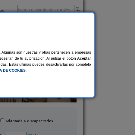
ios
-
al. Algunas son nuestras y otras pertenecen a empresas
cesitan de tu autorización. Al pulsar el botón
Aceptar
uedas. Estas últimas puedes desactivarlas por completo
CA DE COOKIES
.
sa Rural Cerro de Mirabel
Casa Cumbrero
8+6 pers.
25 €
Grañón (La Rioja)
Montemediano (La Ri
desde
Adaptada a discapacitados