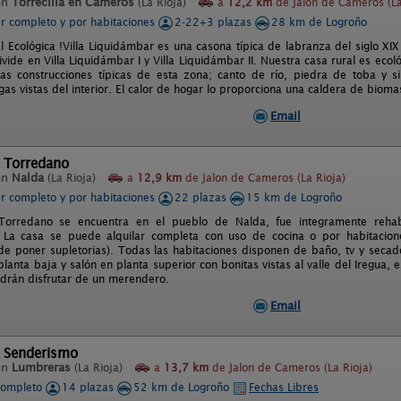
en
Torrecilla en Cameros
(La Rioja)
a
12,2 km
de Jalon de Cameros (La
er completo y por habitaciones
2-22+3 plazas
28 km de Logroño
l Ecológica !Villa Liquidámbar es una casona típica de labranza del siglo XIX
vide en Villa Liquidámbar I y Villa Liquidámbar II. Nuestra casa rural es ecol
as construcciones típicas de esta zona; canto de río, piedra de toba y s
igas vistas del interior. El calor de hogar lo proporciona una caldera de bio
Email
l Torredano
en
Nalda
(La Rioja)
a
12,9 km
de Jalon de Cameros (La Rioja)
er completo y por habitaciones
22 plazas
15 km de Logroño
Torredano se encuentra en el pueblo de Nalda, fue integramente rehabi
. La casa se puede alquilar completa con uso de cocina o por habitacion
 de poner supletorias). Todas las habitaciones disponen de baño, tv y secad
lanta baja y salón en planta superior con bonitas vistas al valle del Iregua,
odrán disfrutar de un merendero.
Email
l Senderismo
en
Lumbreras
(La Rioja)
a
13,7 km
de Jalon de Cameros (La Rioja)
completo
14 plazas
52 km de Logroño
Fechas Libres