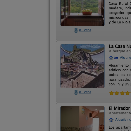
Casa Rural 
madera, incl
acogedor que
microondas, 
y de La Rioja
8 Fotos
La Casa N
Albergue e
Alquil
Alojamiento 
edificio con
todos los re
garantizado.
con TV y DVD
8 Fotos
El Mirador
Apartament
Alquiler 
Los apartam