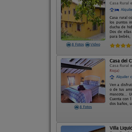
Casa Rural 
Alquil
Casa rural c
los puntos i
ducha de hid
Dos de ellas
para bebés, 
8 Fotos
Video
Casa del C
Casa Rural 
Rioja)
Alquiler 
Ven a disfru
o de tus ami
mascota... U
Cuenta con 1
dos baños, u
8 Fotos
Villa Liqui