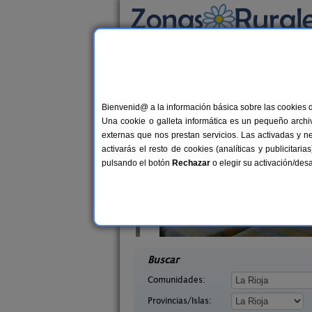
Busca por alojamiento
Alojamientos
>
La Rioja
> Jalon de Cameros
Casas Rurales cerca
Bienvenid@ a la información básica sobre las cookies 
Una cookie o galleta informática es un pequeño archiv
externas que nos prestan servicios. Las activadas y n
activarás el resto de cookies (analíticas y publicita
pulsando el botón
Rechazar
o elegir su activación/de
a Viña
Alojamiento Rural La Cuculla
18+2 pers.
5
35 €
rón (La Rioja)
Ezcaray (La Rioja)
desde
desd
Buscar
Comunidades:
Provincias/Islas: