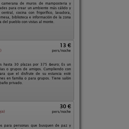
pica camerana de muros de mamposteria y
ades para crear un ambiente más cálido y
ntral, cocina con frigorífico, lavadora,
esa, biblioteca e información de la zona
a del pueblo con vistas al monte.
13 €
)
pers/noche
pos hasta 30 plazas por 375 &euro; Es un
milias o grupos de amigos. Cumpliendo con
Para que el disfrute de su estancia esté
ones en familia o para grupos. Tiene salón
 baño privado.
30 €
ja)
pers/noche
ados para personas que busquen de paz y