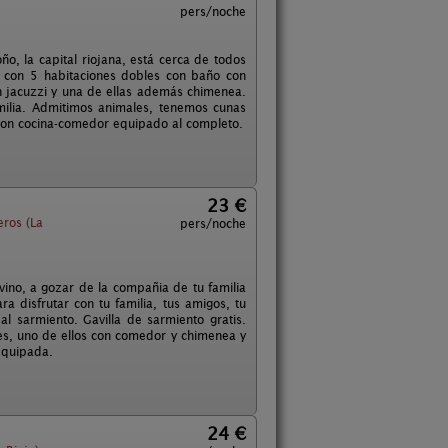
pers/noche
o, la capital riojana, está cerca de todos
ta con 5 habitaciones dobles con baño con
en jacuzzi y una de ellas además chimenea.
amilia. Admitimos animales, tenemos cunas
 con cocina-comedor equipado al completo.
23 €
ros (La
pers/noche
vino, a gozar de la compañia de tu familia
a disfrutar con tu familia, tus amigos, tu
al sarmiento. Gavilla de sarmiento gratis.
es, uno de ellos con comedor y chimenea y
 equipada.
24 €