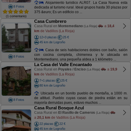
Alojamiento turistico ALR07. La Casa Nueva esta
8 Fotos
dedicada al turismo rural. Ideal grupos hasta 30 plazas por
375 &euro; Es un edificio co ...
(1 comentario)
Casa Cumbrero
Casa Rural en
Montemediano
a
18,4
(La Rioja)
km
de Vadillos (La Rioja)
12+3 plazas
25 €
45 km de Logroño
Casa de seis habitaciones dobles con baño, salón
con cocina completa, chimenea y tv ubicada en
8 Fotos
Montemediano, una pequeña aldea a 1 kilómetro ...
La Casa del Valle Encantado
Casa Rural en
Poyales / Enciso
a
19,9
(La Rioja)
km
de Vadillos (La Rioja)
7+1 plazas
25 €
80 km de Logroño
Ubicada en un bonito pueblo de montaña, a 1000 m.
de altitud. Pueblo cuyas casas de piedra están en su
8 Fotos
mayoría derruidas pues, estuvo muchos ...
Casa Rural Bosque Azul
Casa Rural en
El Rasillo de Cameros
(La Rioja)
a
20,1 km
de Vadillos (La Rioja)
22 plazas
22 €
45 km de Logroño