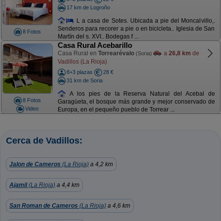
17 km de Logroño
L a casa de Sotes. Ubicada a pie del Moncalvillo,.
Senderos para recorer a pie o en bicicleta.. Iglesia de San
8 Fotos
Martín del s. XVI.. Bodegas f ...
Casa Rural Acebarillo
Casa Rural en
Torrearévalo
a
26,8 km
de
(Soria)
Vadillos (La Rioja)
8+3 plazas
28 €
31 km de Soria
A los pies de la Reserva Natural del Acebal de
8 Fotos
Garagüeta, el bosque más grande y mejor conservado de
Video
Europa, en el pequeño pueblo de Torrear ...
Cerca de Vadillos:
Jalon de Cameros
(La Rioja)
a 4,2 km
Ajamil
(La Rioja)
a 4,4 km
San Roman de Cameros
(La Rioja)
a 4,6 km