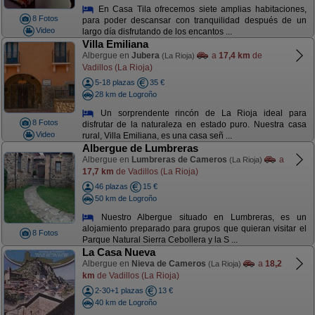
En Casa Tila ofrecemos siete amplias habitaciones,
8 Fotos
para poder descansar con tranquilidad después de un
Video
largo día disfrutando de los encantos ...
Villa Emiliana
Albergue en
Jubera
a
17,4 km
de
(La Rioja)
Vadillos (La Rioja)
5-18 plazas
35 €
28 km de Logroño
Un sorprendente rincón de La Rioja ideal para
8 Fotos
disfrutar de la naturaleza en estado puro. Nuestra casa
Video
rural, Villa Emiliana, es una casa señ ...
Albergue de Lumbreras
Albergue en
Lumbreras de Cameros
a
(La Rioja)
17,7 km
de Vadillos (La Rioja)
46 plazas
15 €
50 km de Logroño
Nuestro Albergue situado en Lumbreras, es un
alojamiento preparado para grupos que quieran visitar el
8 Fotos
Parque Natural Sierra Cebollera y la S ...
La Casa Nueva
Albergue en
Nieva de Cameros
a
18,2
(La Rioja)
km
de Vadillos (La Rioja)
2-30+1 plazas
13 €
40 km de Logroño