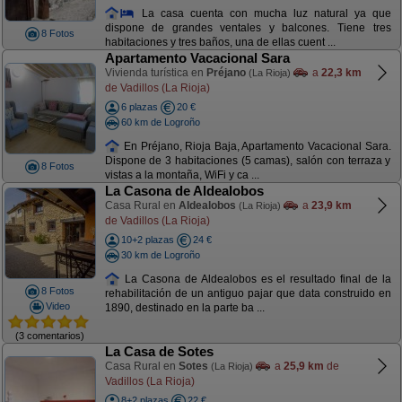
La casa cuenta con mucha luz natural ya que
dispone de grandes ventales y balcones. Tiene tres
8 Fotos
habitaciones y tres baños, una de ellas cuent ...
Apartamento Vacacional Sara
Vivienda turística en
Préjano
a
22,3 km
(La Rioja)
de Vadillos (La Rioja)
6 plazas
20 €
60 km de Logroño
En Préjano, Rioja Baja, Apartamento Vacacional Sara.
Dispone de 3 habitaciones (5 camas), salón con terraza y
8 Fotos
vistas a la montaña, WiFi y ca ...
La Casona de Aldealobos
Casa Rural en
Aldealobos
a
23,9 km
(La Rioja)
de Vadillos (La Rioja)
10+2 plazas
24 €
30 km de Logroño
La Casona de Aldealobos es el resultado final de la
8 Fotos
rehabilitación de un antiguo pajar que data construido en
Video
1890, destinado en la parte ba ...
(3 comentarios)
La Casa de Sotes
Casa Rural en
Sotes
a
25,9 km
de
(La Rioja)
Vadillos (La Rioja)
8+2 plazas
22 €