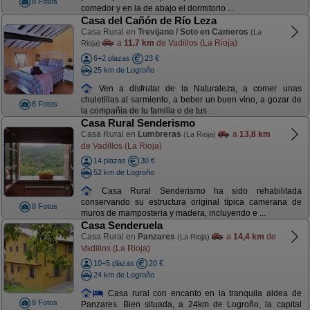
8 Fotos
comedor y en la de abajo el dormitorio ...
Casa del Cañón de Río Leza
Casa Rural en
Trevijano / Soto en Cameros
(La
a
11,7 km
de Vadillos (La Rioja)
Rioja)
6+2 plazas
23 €
25 km de Logroño
Ven a disfrutar de la Naturaleza, a comer unas
chuletillas al sarmiento, a beber un buen vino, a gozar de
8 Fotos
la compañia de tu familia o de tus ...
Casa Rural Senderismo
Casa Rural en
Lumbreras
a
13,8 km
(La Rioja)
de Vadillos (La Rioja)
14 plazas
30 €
52 km de Logroño
Casa Rural Senderismo ha sido rehabilitada
conservando su estructura original típica camerana de
8 Fotos
muros de mamposteria y madera, incluyendo e ...
Casa Senderuela
Casa Rural en
Panzares
a
14,4 km
de
(La Rioja)
Vadillos (La Rioja)
10+5 plazas
20 €
24 km de Logroño
Casa rural con encanto en la tranquila aldea de
8 Fotos
Panzares. Bien situada, a 24km de Logroño, la capital