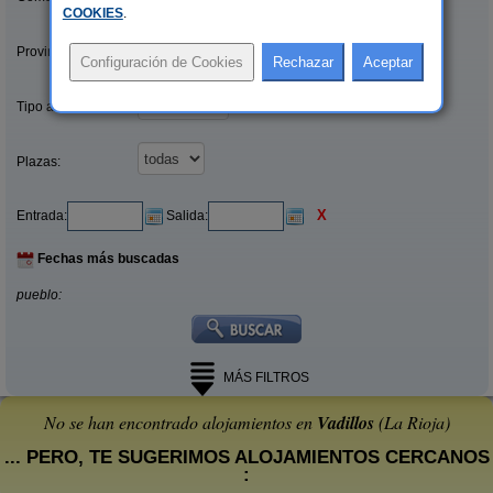
COOKIES
.
Provincias/Islas:
Tipo alquiler:
Plazas:
X
Entrada:
Salida:
Fechas más buscadas
pueblo:
MÁS FILTROS
No se han encontrado alojamientos en
Vadillos
(La Rioja)
... PERO, TE SUGERIMOS ALOJAMIENTOS CERCANOS
: