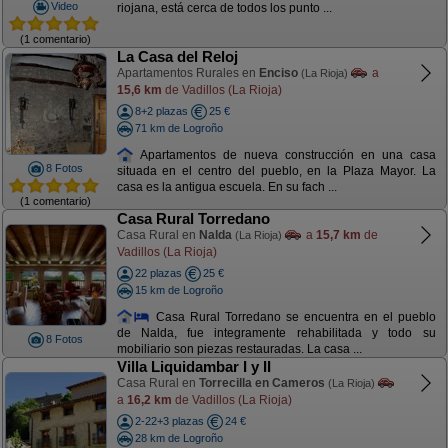
Video
riojana, está cerca de todos los punto ...
(1 comentario)
La Casa del Reloj
Apartamentos Rurales en
Enciso
a
(La Rioja)
15,6 km
de Vadillos (La Rioja)
8+2 plazas
25 €
71 km de Logroño
Apartamentos de nueva construcción en una casa
8 Fotos
situada en el centro del pueblo, en la Plaza Mayor. La
casa es la antigua escuela. En su fach ...
(1 comentario)
Casa Rural Torredano
Casa Rural en
Nalda
a
15,7 km
de
(La Rioja)
Vadillos (La Rioja)
22 plazas
25 €
15 km de Logroño
Casa Rural Torredano se encuentra en el pueblo
de Nalda, fue integramente rehabilitada y todo su
8 Fotos
mobiliario son piezas restauradas. La casa ...
Villa Liquidambar I y II
Casa Rural en
Torrecilla en Cameros
(La Rioja)
a
16,2 km
de Vadillos (La Rioja)
2-22+3 plazas
24 €
28 km de Logroño