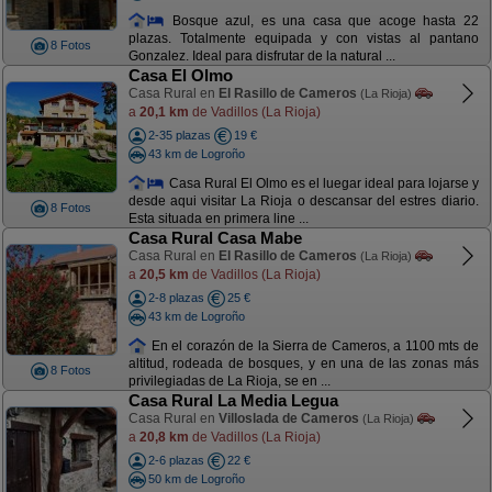
Bosque azul, es una casa que acoge hasta 22
plazas. Totalmente equipada y con vistas al pantano
8 Fotos
Gonzalez. Ideal para disfrutar de la natural ...
Casa El Olmo
Casa Rural en
El Rasillo de Cameros
(La Rioja)
a
20,1 km
de Vadillos (La Rioja)
2-35 plazas
19 €
43 km de Logroño
Casa Rural El Olmo es el luegar ideal para lojarse y
desde aqui visitar La Rioja o descansar del estres diario.
8 Fotos
Esta situada en primera line ...
Casa Rural Casa Mabe
Casa Rural en
El Rasillo de Cameros
(La Rioja)
a
20,5 km
de Vadillos (La Rioja)
2-8 plazas
25 €
43 km de Logroño
En el corazón de la Sierra de Cameros, a 1100 mts de
altitud, rodeada de bosques, y en una de las zonas más
8 Fotos
privilegiadas de La Rioja, se en ...
Casa Rural La Media Legua
Casa Rural en
Villoslada de Cameros
(La Rioja)
a
20,8 km
de Vadillos (La Rioja)
2-6 plazas
22 €
50 km de Logroño