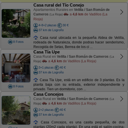
Casa rural del Tío Conejo
Apartamentos Rurales en
Velilla / San Román de
Cameros
a
4,6 km
de Vadillos (La
(La Rioja)
Rioja)
4-8+2 plazas
30 €
37 km de Logroño
Casa rural ubicada en la pequeña Aldea de Velilla,
8 Fotos
rodeada de Naturaleza, donde podras hacer senderismo,
Recogida de Setas, Berrea de los ci ...
Casa Tía Upe
Casa Rural en
Velilla / San Román de Cameros
(La
a
4,6 km
de Vadillos (La Rioja)
Rioja)
3+1 plazas
40 €
37 km de Logroño
Casa Tía Upe, está en un edificio de 3 plantas. Es la
planta baja con su entrada, exterior independiente y
8 Fotos
privado. Tien un dormitorio, con ...
Casa Concejos
Casa Rural en
Velilla / San Román de Cameros
(La
a
4,6 km
de Vadillos (La Rioja)
Rioja)
2+2 plazas
40 €
37 km de Logroño
Casa Concejos, es una casita pequeña, de dos
plantas (20m2 cada planta). En una está el salón-cocina-