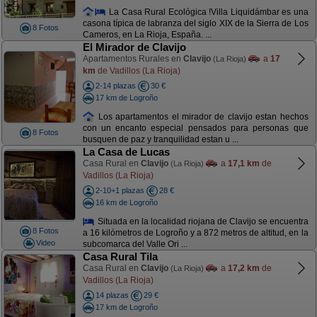
La Casa Rural Ecológica !Villa Liquidámbar es una
casona típica de labranza del siglo XIX de la Sierra de Los
8 Fotos
Cameros, en La Rioja, España. ...
El Mirador de Clavijo
Apartamentos Rurales en
Clavijo
a
17
(La Rioja)
km
de Vadillos (La Rioja)
2-14 plazas
30 €
17 km de Logroño
Los apartamentos el mirador de clavijo estan hechos
con un encanto especial pensados para personas que
8 Fotos
busquen de paz y tranquilidad estan u ...
La Casa de Lucas
Casa Rural en
Clavijo
a
17,1 km
de
(La Rioja)
Vadillos (La Rioja)
2-10+1 plazas
28 €
16 km de Logroño
Situada en la localidad riojana de Clavijo se encuentra
8 Fotos
a 16 kilómetros de Logroño y a 872 metros de altitud, en la
Video
subcomarca del Valle Ori ...
Casa Rural Tila
Casa Rural en
Clavijo
a
17,2 km
de
(La Rioja)
Vadillos (La Rioja)
14 plazas
29 €
17 km de Logroño