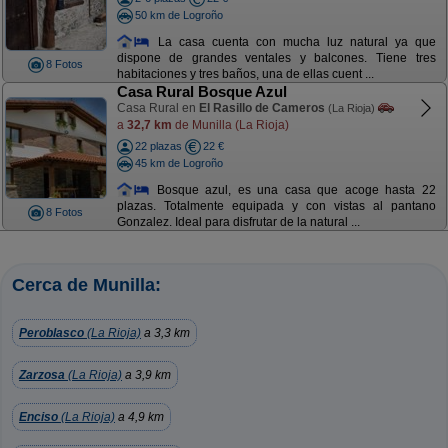
50 km de Logroño
La casa cuenta con mucha luz natural ya que
dispone de grandes ventales y balcones. Tiene tres
8 Fotos
habitaciones y tres baños, una de ellas cuent ...
Casa Rural Bosque Azul
Casa Rural en
El Rasillo de Cameros
(La Rioja)
a
32,7 km
de Munilla (La Rioja)
22 plazas
22 €
45 km de Logroño
Bosque azul, es una casa que acoge hasta 22
plazas. Totalmente equipada y con vistas al pantano
8 Fotos
Gonzalez. Ideal para disfrutar de la natural ...
Cerca de Munilla:
Peroblasco
(La Rioja)
a 3,3 km
Zarzosa
(La Rioja)
a 3,9 km
Enciso
(La Rioja)
a 4,9 km