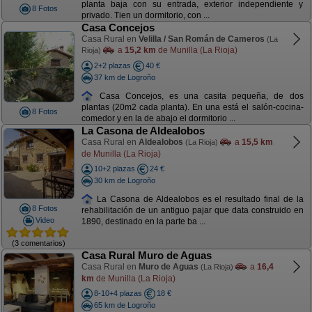
planta baja con su entrada, exterior independiente y
8 Fotos
privado. Tien un dormitorio, con ...
Casa Concejos
Casa Rural en
Velilla / San Román de Cameros
(La
a
15,2 km
de Munilla (La Rioja)
Rioja)
2+2 plazas
40 €
37 km de Logroño
Casa Concejos, es una casita pequeña, de dos
plantas (20m2 cada planta). En una está el salón-cocina-
8 Fotos
comedor y en la de abajo el dormitorio ...
La Casona de Aldealobos
Casa Rural en
Aldealobos
a
15,5 km
(La Rioja)
de Munilla (La Rioja)
10+2 plazas
24 €
30 km de Logroño
La Casona de Aldealobos es el resultado final de la
8 Fotos
rehabilitación de un antiguo pajar que data construido en
Video
1890, destinado en la parte ba ...
(3 comentarios)
Casa Rural Muro de Aguas
Casa Rural en
Muro de Aguas
a
16,4
(La Rioja)
km
de Munilla (La Rioja)
8-10+4 plazas
18 €
65 km de Logroño