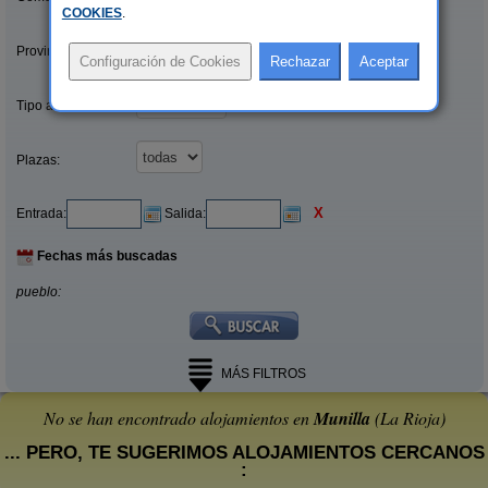
COOKIES
.
Provincias/Islas:
Tipo alquiler:
Plazas:
X
Entrada:
Salida:
Fechas más buscadas
pueblo:
MÁS FILTROS
No se han encontrado alojamientos en
Munilla
(La Rioja)
... PERO, TE SUGERIMOS ALOJAMIENTOS CERCANOS
: