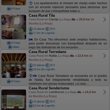
Los apartamentos el mirador de clavijo estan hechos
con un encanto especial pensados para personas que
8 Fotos
busquen de paz y tranquilidad estan u ...
Casa Rural Tila
Casa Rural en
Clavijo
a
20,9 km
de
(La Rioja)
Munilla (La Rioja)
14 plazas
29 €
17 km de Logroño
En Casa Tila ofrecemos siete amplias habitaciones,
8 Fotos
para poder descansar con tranquilidad después de un
Video
largo día disfrutando de los encantos ...
Casa Rural Torredano
Casa Rural en
Nalda
a
22,6 km
de
(La Rioja)
Munilla (La Rioja)
22 plazas
25 €
15 km de Logroño
Casa Rural Torredano se encuentra en el pueblo
de Nalda, fue integramente rehabilitada y todo su
8 Fotos
mobiliario son piezas restauradas. La casa ...
Casa Rural Senderismo
Casa Rural en
Lumbreras
a
24,4 km
(La Rioja)
de Munilla (La Rioja)
14 plazas
30 €
52 km de Logroño