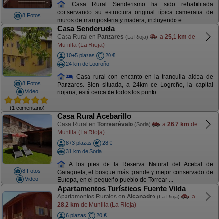
Casa Rural Senderismo ha sido rehabilitada
conservando su estructura original típica camerana de
8 Fotos
muros de mamposteria y madera, incluyendo e ...
Casa Senderuela
Casa Rural en
Panzares
a
25,1 km
de
(La Rioja)
Munilla (La Rioja)
10+5 plazas
20 €
24 km de Logroño
Casa rural con encanto en la tranquila aldea de
8 Fotos
Panzares. Bien situada, a 24km de Logroño, la capital
Video
riojana, está cerca de todos los punto ...
(1 comentario)
Casa Rural Acebarillo
Casa Rural en
Torrearévalo
a
26,7 km
de
(Soria)
Munilla (La Rioja)
8+3 plazas
28 €
31 km de Soria
A los pies de la Reserva Natural del Acebal de
8 Fotos
Garagüeta, el bosque más grande y mejor conservado de
Video
Europa, en el pequeño pueblo de Torrear ...
Apartamentos Turísticos Fuente Vilda
Apartamentos Rurales en
Alcanadre
a
(La Rioja)
28,2 km
de Munilla (La Rioja)
6 plazas
20 €