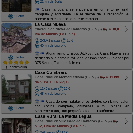
22 km de Soria
Casa la Juana se encuentra en un entorno rural,
tranquilo y agradable. En el rincón de la recepción, el
8 Fotos
porche o el comedor se puede compart ...
La Casa Nueva
Albergue en
Nieva de Cameros
a
30,8
(La Rioja)
km
de Munilla (La Rioja)
2-30+1 plazas
13 €
40 km de Logroño
Alojamiento turistico ALR07. La Casa Nueva esta
8 Fotos
dedicada al turismo rural. Ideal grupos hasta 30 plazas por
375 &euro; Es un edificio co ...
(1 comentario)
Casa Cumbrero
Casa Rural en
Montemediano
a
31 km
(La Rioja)
de Munilla (La Rioja)
12+3 plazas
25 €
45 km de Logroño
Casa de seis habitaciones dobles con baño, salón
con cocina completa, chimenea y tv ubicada en
8 Fotos
Montemediano, una pequeña aldea a 1 kilómetro ...
Casa Rural La Media Legua
Casa Rural en
Villoslada de Cameros
(La Rioja)
a
32,3 km
de Munilla (La Rioja)
2-6 plazas
22 €