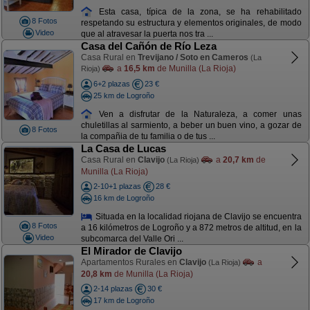
Esta casa, típica de la zona, se ha rehabilitado
8 Fotos
respetando su estructura y elementos originales, de modo
Video
que al atravesar la puerta nos tra ...
Casa del Cañón de Río Leza
Casa Rural en
Trevijano / Soto en Cameros
(La
a
16,5 km
de Munilla (La Rioja)
Rioja)
6+2 plazas
23 €
25 km de Logroño
Ven a disfrutar de la Naturaleza, a comer unas
chuletillas al sarmiento, a beber un buen vino, a gozar de
8 Fotos
la compañia de tu familia o de tus ...
La Casa de Lucas
Casa Rural en
Clavijo
a
20,7 km
de
(La Rioja)
Munilla (La Rioja)
2-10+1 plazas
28 €
16 km de Logroño
Situada en la localidad riojana de Clavijo se encuentra
8 Fotos
a 16 kilómetros de Logroño y a 872 metros de altitud, en la
Video
subcomarca del Valle Ori ...
El Mirador de Clavijo
Apartamentos Rurales en
Clavijo
a
(La Rioja)
20,8 km
de Munilla (La Rioja)
2-14 plazas
30 €
17 km de Logroño