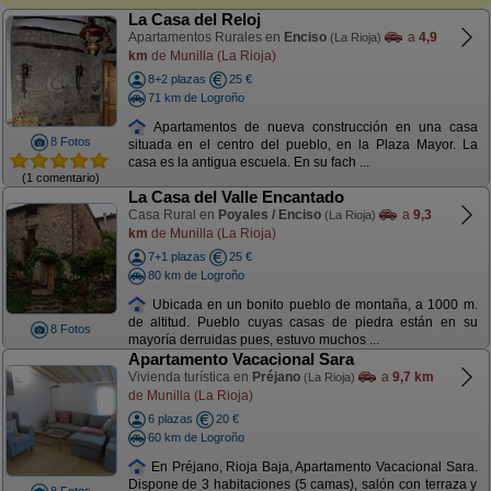
La Casa del Reloj
Apartamentos Rurales en
Enciso
a
4,9
(La Rioja)
km
de Munilla (La Rioja)
8+2 plazas
25 €
71 km de Logroño
Apartamentos de nueva construcción en una casa
8 Fotos
situada en el centro del pueblo, en la Plaza Mayor. La
casa es la antigua escuela. En su fach ...
(1 comentario)
La Casa del Valle Encantado
Casa Rural en
Poyales / Enciso
a
9,3
(La Rioja)
km
de Munilla (La Rioja)
7+1 plazas
25 €
80 km de Logroño
Ubicada en un bonito pueblo de montaña, a 1000 m.
de altitud. Pueblo cuyas casas de piedra están en su
8 Fotos
mayoría derruidas pues, estuvo muchos ...
Apartamento Vacacional Sara
Vivienda turística en
Préjano
a
9,7 km
(La Rioja)
de Munilla (La Rioja)
6 plazas
20 €
60 km de Logroño
En Préjano, Rioja Baja, Apartamento Vacacional Sara.
Dispone de 3 habitaciones (5 camas), salón con terraza y