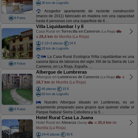
30 km de Logroño
Acogedor apartamento de reciente construcción
(marzo de 2011) fabricado en madera con una capacidad
8 Fotos
hasta 6 personas con una superficie de 6 ...
Villa Liquidambar I y II
Casa Rural en
Torrecilla en Cameros
(La Rioja)
a
28,4 km
de Munilla (La Rioja)
2-22+3 plazas
24 €
28 km de Logroño
La Casa Rural Ecológica !Villa Liquidámbar es una
casona típica de labranza del siglo XIX de la Sierra de Los
8 Fotos
Cameros, en La Rioja, España. ...
Albergue de Lumbreras
Albergue en
Lumbreras de Cameros
a
(La Rioja)
28,7 km
de Munilla (La Rioja)
46 plazas
15 €
50 km de Logroño
Nuestro Albergue situado en Lumbreras, es un
alojamiento preparado para grupos que quieran visitar el
8 Fotos
Parque Natural Sierra Cebollera y la S ...
Hotel Rural Casa La Juana
Hotel Rural en
Almarza
a
30,4 km
de
(Soria)
Munilla (La Rioja)
24+6 plazas
30 €