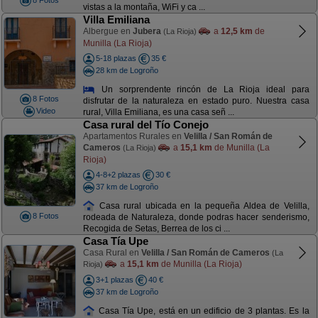
8 Fotos
vistas a la montaña, WiFi y ca ...
Villa Emiliana
Albergue en
Jubera
a
12,5 km
de
(La Rioja)
Munilla (La Rioja)
5-18 plazas
35 €
28 km de Logroño
Un sorprendente rincón de La Rioja ideal para
8 Fotos
disfrutar de la naturaleza en estado puro. Nuestra casa
Video
rural, Villa Emiliana, es una casa señ ...
Casa rural del Tío Conejo
Apartamentos Rurales en
Velilla / San Román de
Cameros
a
15,1 km
de Munilla (La
(La Rioja)
Rioja)
4-8+2 plazas
30 €
37 km de Logroño
Casa rural ubicada en la pequeña Aldea de Velilla,
8 Fotos
rodeada de Naturaleza, donde podras hacer senderismo,
Recogida de Setas, Berrea de los ci ...
Casa Tía Upe
Casa Rural en
Velilla / San Román de Cameros
(La
a
15,1 km
de Munilla (La Rioja)
Rioja)
3+1 plazas
40 €
37 km de Logroño
Casa Tía Upe, está en un edificio de 3 plantas. Es la