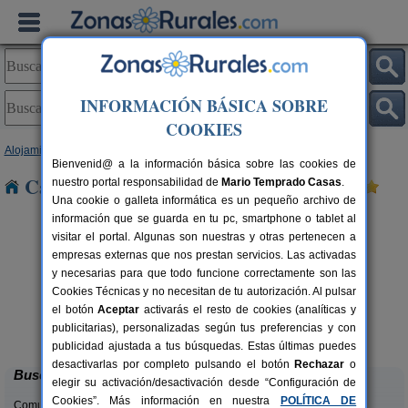
INFORMACIÓN BÁSICA SOBRE
COOKIES
Alojamientos
>
La Rioja
> Munilla
Bienvenid@ a la información básica sobre las cookies de
Casas Rurales cerca de Munilla
nuestro portal responsabilidad de
Mario Temprado Casas
.
Una cookie o galleta informática es un pequeño archivo de
información que se guarda en tu pc, smartphone o tablet al
visitar el portal. Algunas son nuestras y otras pertenecen a
empresas externas que nos prestan servicios. Las activadas
y necesarias para que todo funcione correctamente son las
Cookies Técnicas y no necesitan de tu autorización. Al pulsar
el botón
Aceptar
activarás el resto de cookies (analíticas y
Casa Rural Cerro de Mirabel
rs.
8+6 pers.
publicitarias), personalizadas según tus preferencias y con
 €
25 €
Grañón (La Rioja)
desde
publicidad ajustada a tus búsquedas. Estas últimas puedes
desactivarlas por completo pulsando el botón
Rechazar
o
Buscar
elegir su activación/desactivación desde “Configuración de
Cookies”. Más información en nuestra
POLÍTICA DE
Comunidades: