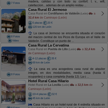
madera, calidas y con todo su confort: t. v., wifi,
7 Fotos
calefaccion... ademas de un amplio restau ...
Casa Rural El Jermoso
Casa Rural en
Cordiñanes de Valdeón
a
(León)
32,4 km
de Caminayo (León)
5 plazas
20 €
120 km de León
La casa el Jermoso se encuentra situada el corazón
8 Fotos
del macizo central de los Picos de Europa en el Valle de
Video
Valdeón. Constituye un punto de ...
Casa Rural La Cervatina
Casa Rural en
Puebla de Lillo
a
32,4 km
(León)
de Caminayo (León)
4-12 plazas
35 €
69 km de León
La casa es una acogedora casa rural de alquiler
integro, en dos modalidades, media casa (hasta 6
8 Fotos
ocupantes) o casa completa (hasta 12). La c ...
Hotel Rural Casa Hilario
Hotel Rural en
La Losilla
a
32,5 km
de
(León)
Caminayo (León)
10+4 plazas
32 €
45 km de León
Casa Hilario es un hotel rural de 4 estrella situado en
8 Fotos