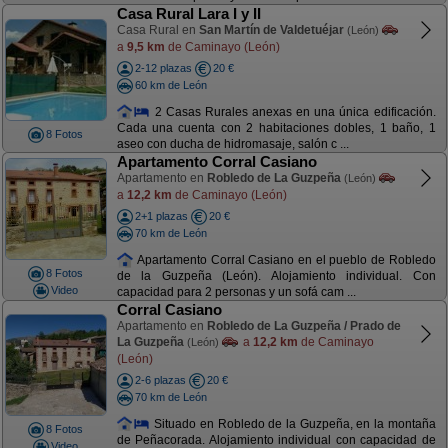
Casa Rural Lara I y II
Casa Rural en
San Martín de Valdetuéjar
(León)
a
9,5 km
de Caminayo (León)
2-12 plazas
20 €
60 km de León
2 Casas Rurales anexas en una única edificación.
Cada una cuenta con 2 habitaciones dobles, 1 baño, 1
8 Fotos
aseo con ducha de hidromasaje, salón c ...
Apartamento Corral Casiano
Apartamento en
Robledo de La Guzpeña
(León)
a
12,2 km
de Caminayo (León)
2+1 plazas
20 €
70 km de León
Apartamento Corral Casiano en el pueblo de Robledo
8 Fotos
de la Guzpeña (León). Alojamiento individual. Con
Video
capacidad para 2 personas y un sofá cam ...
Corral Casiano
Apartamento en
Robledo de La Guzpeña / Prado de
La Guzpeña
a
12,2 km
de Caminayo
(León)
(León)
2-6 plazas
20 €
70 km de León
Situado en Robledo de la Guzpeña, en la montaña
8 Fotos
de Peñacorada. Alojamiento individual con capacidad de
Video