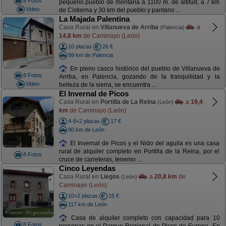
8 Fotos
pequeño pueblo de montaña a 1100 m. de altitud, a 7 km
Video
de Cistierna y 30 km del pueblo y pantano ...
La Majada Palentina
Casa Rural en
Villanueva de Arriba
a
(Palencia)
14,8 km
de Caminayo (León)
10 plazas
26 €
99 km de Palencia
En pleno casco histórico del pueblo de Villanueva de
8 Fotos
Arriba, en Palencia, gozando de la tranquilidad y la
Video
belleza de la sierra, se encuentra ...
El Invernal de Picos
Casa Rural en
Portilla de La Reina
a
19,4
(León)
km
de Caminayo (León)
4-8+2 plazas
17 €
90 km de León
El Invernal de Picos y el Nido del aguila es una casa
rural de alquiler completo en Portilla de la Reina, por el
8 Fotos
cruce de carreteras, tenemo ...
Cinco Leyendas
Casa Rural en
Liegos
a
20,8 km
de
(León)
Caminayo (León)
10+2 plazas
15 €
117 km de León
Casa de alquiler completo con capacidad para 10
8 Fotos