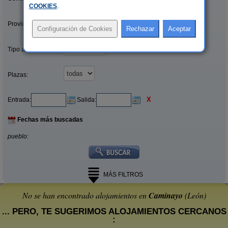
COOKIES
.
Provincias/Islas:
Tipo alquiler:
Plazas:
X
Entrada:
Salida:
Fechas más buscadas
pueblo:
MÁS FILTROS
No se han encontrado alojamientos en
Caminayo
(León)
... PERO, TE SUGERIMOS ALOJAMIENTOS CERCANOS
: