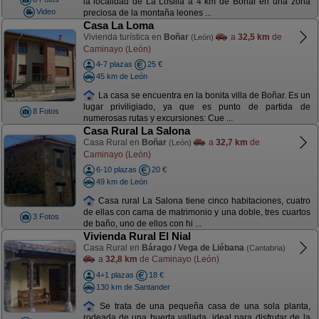
la localidad de La Losilla a 4 km de Boñar en una zona
Video
preciosa de la montaña leones ...
Casa La Loma
Vivienda turística en
Boñar
a
32,5 km
de
(León)
Caminayo (León)
4-7 plazas
25 €
45 km de León
La casa se encuentra en la bonita villa de Boñar. Es un
lugar priviligiado, ya que es punto de partida de
8 Fotos
numerosas rutas y excursiones: Cue ...
Casa Rural La Salona
Casa Rural en
Boñar
a
32,7 km
de
(León)
Caminayo (León)
6-10 plazas
20 €
49 km de León
Casa rural La Salona tiene cinco habitaciones, cuatro
de ellas con cama de matrimonio y una doble, tres cuartos
3 Fotos
de baño, uno de ellos con hi ...
Vivienda Rural El Nial
Casa Rural en
Bárago / Vega de Liébana
(Cantabria)
a
32,8 km
de Caminayo (León)
4+1 plazas
18 €
130 km de Santander
Se trata de una pequeña casa de una sola planta,
rodeada de una huerta vallada, ideal para disfrutar de la