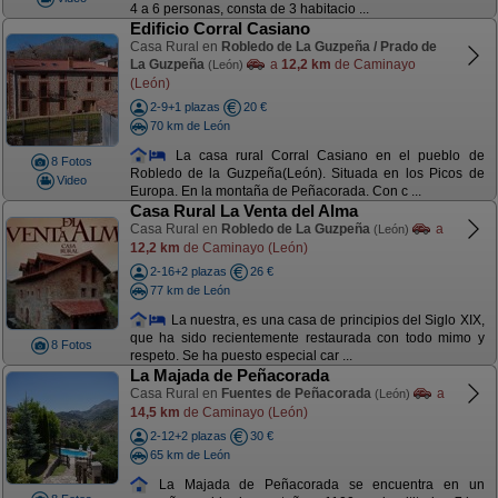
4 a 6 personas, consta de 3 habitacio ...
Edificio Corral Casiano
Casa Rural en
Robledo de La Guzpeña / Prado de
La Guzpeña
a
12,2 km
de Caminayo
(León)
(León)
2-9+1 plazas
20 €
70 km de León
La casa rural Corral Casiano en el pueblo de
8 Fotos
Robledo de la Guzpeña(León). Situada en los Picos de
Video
Europa. En la montaña de Peñacorada. Con c ...
Casa Rural La Venta del Alma
Casa Rural en
Robledo de La Guzpeña
a
(León)
12,2 km
de Caminayo (León)
2-16+2 plazas
26 €
77 km de León
La nuestra, es una casa de principios del Siglo XIX,
que ha sido recientemente restaurada con todo mimo y
8 Fotos
respeto. Se ha puesto especial car ...
La Majada de Peñacorada
Casa Rural en
Fuentes de Peñacorada
a
(León)
14,5 km
de Caminayo (León)
2-12+2 plazas
30 €
65 km de León
La Majada de Peñacorada se encuentra en un