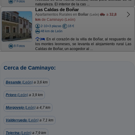
7 Fotos
naturaleza. El interior de la cas ...
Las Caldas de Boñar
Apartamentos Rurales en
Boñar
a
32,8
(León)
km
de Caminayo (León)
2-10+3 plazas
18 €
48 km de León
En el corazón de la villa de Boñar, al resguardo de
los montes leoneses, se levanta el alojamiento rural Las
8 Fotos
Caldas de Boñar, un acogedor al ...
Cerca de Caminayo:
Besande
(León)
a 3,6 km
Prioro
(León)
a 3,9 km
Morgovejo
(León)
a 4,7 km
Valderrueda
(León)
a 7,1 km
Tejerina
(León)
a 7,9 km