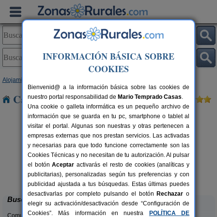
INFORMACIÓN BÁSICA SOBRE
COOKIES
Alojamientos
>
Castilla y León
>
León
> Caminayo
Bienvenid@ a la información básica sobre las cookies de
Casas Rurales cerca de Caminayo
nuestro portal responsabilidad de
Mario Temprado Casas
.
Una cookie o galleta informática es un pequeño archivo de
información que se guarda en tu pc, smartphone o tablet al
visitar el portal. Algunas son nuestras y otras pertenecen a
empresas externas que nos prestan servicios. Las activadas
y necesarias para que todo funcione correctamente son las
Cookies Técnicas y no necesitan de tu autorización. Al pulsar
el botón
Aceptar
activarás el resto de cookies (analíticas y
Complejo Rural Aguas Frías
rs.
8+1 pers.
publicitarias), personalizadas según tus preferencias y con
 €
27 €
La Omañuela (León)
desde
publicidad ajustada a tus búsquedas. Estas últimas puedes
desactivarlas por completo pulsando el botón
Rechazar
o
Buscar
elegir su activación/desactivación desde “Configuración de
Cookies”. Más información en nuestra
POLÍTICA DE
Comunidades: