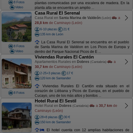
8 Fotos
plantas comunicadas por una escalera de madera. En la
Video
planta alta se encuentra un amplio ...
Casa Rural El Serenal
Casa Rural en
Santa Marina de Valdeón
a
(León)
28,8 km
de Caminayo (León)
6-10 plazas
21 €
135 km de León
La Casa Rural El Serenal se encuentra en el pueblo
8 Fotos
de Santa Marina de Valdéon en Los Picos de Europa y
Video
dentro del Parque Nacional Picos de E ...
Viviendas Rurales El Cantón
Apartamentos Rurales en
Dobres
a
(Cantabria)
30,7 km
de Caminayo (León)
2-25+3 plazas
17 €
120 km de Santander
Viviendas Rurales El Cantón esta situado en el
corazón de Liébana y Picos de Europa, en el pueblo de
8 Fotos
Cucayo, uno de los más altos y bonitos ...
Hotel Rural El Sestil
Hotel Rural en
Dobres
a
30,7 km
de
(Cantabria)
Caminayo (León)
28+8 plazas
30 €
150 km de Santander
El hotel cuenta con 12 amplias habitaciones de