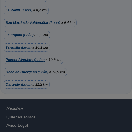
La Velilla
(León)
a 8,2 km
San Martín de Valdetuéjar
(León)
a 9,4 km
La Espina
(León)
a 9,9 km
Taranilla
(León)
a 10,1 km
Puente Almuhey
(León)
a 10,8 km
Boca de Huergano
(León)
a 10,9 km
Carande
(León)
a 11,2 km
Nosotros
Quiénes somos
Aviso Legal