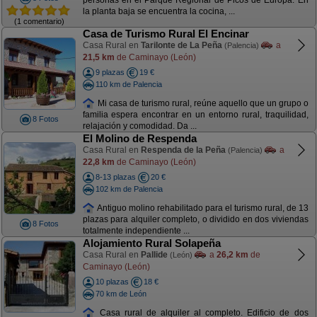
personas en el Parque Regional de Picos de Europa. En
la planta baja se encuentra la cocina, ...
(1 comentario)
Casa de Turismo Rural El Encinar
Casa Rural en
Tarilonte de La Peña
a
(Palencia)
21,5 km
de Caminayo (León)
9 plazas
19 €
110 km de Palencia
Mi casa de turismo rural, reúne aquello que un grupo o
familia espera encontrar en un entorno rural, traquilidad,
8 Fotos
relajación y comodidad. Da ...
El Molino de Respenda
Casa Rural en
Respenda de la Peña
a
(Palencia)
22,8 km
de Caminayo (León)
8-13 plazas
20 €
102 km de Palencia
Antiguo molino rehabilitado para el turismo rural, de 13
plazas para alquiler completo, o dividido en dos viviendas
8 Fotos
totalmente independiente ...
Alojamiento Rural Solapeña
Casa Rural en
Pallide
a
26,2 km
de
(León)
Caminayo (León)
10 plazas
18 €
70 km de León
Casa rural de alquiler al completo. Edificio de dos