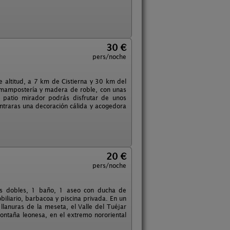
30 €
pers/noche
ltitud, a 7 km de Cistierna y 30 km del
e mampostería y madera de roble, con unas
 patio mirador podrás disfrutar de unos
ontraras una decoración cálida y acogedora
20 €
pers/noche
nes dobles, 1 baño, 1 aseo con ducha de
iliario, barbacoa y piscina privada. En un
 llanuras de la meseta, el Valle del Tuéjar
ontaña leonesa, en el extremo nororiental