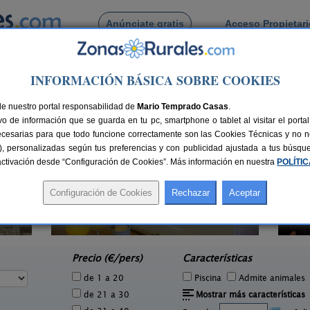
Anúnciate gratis
Acceso Propietar
Busca por pueblo
INFORMACIÓN BÁSICA SOBRE COOKIES
nde
 de Carande
de nuestro portal responsabilidad de
Mario Temprado Casas
.
o de información que se guarda en tu pc, smartphone o tablet al visitar el port
ecesarias para que todo funcione correctamente son las Cookies Técnicas y no ne
rias), personalizadas según tus preferencias y con publicidad ajustada a tus búsq
sactivación desde “Configuración de Cookies”. Más información en nuestra
POLÍTI
El Encanto de Picos de Europa
1 pers.
2-10 pers.
27 €
25 €
Soto de Sajambre (León)
San
e
desde
Precio (€/pers)
Características
de 1 a 20
Piscina
Admite animales
de 21 a 30
Mostrar más características