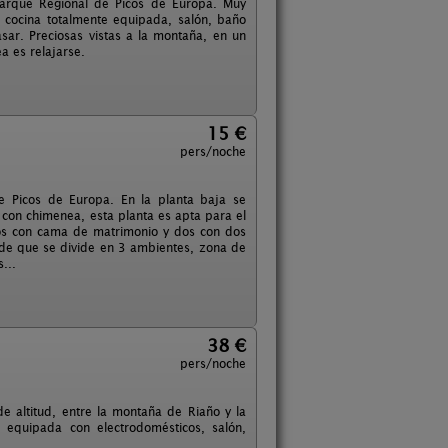
Parque Regional de Picos de Europa. Muy
 cocina totalmente equipada, salón, baño
ar. Preciosas vistas a la montaña, en un
ea es relajarse.
15 €
pers/noche
e Picos de Europa. En la planta baja se
 con chimenea, esta planta es apta para el
 dos con cama de matrimonio y dos con dos
nde que se divide en 3 ambientes, zona de
...
38 €
pers/noche
 altitud, entre la montaña de Riaño y la
 equipada con electrodomésticos, salón,