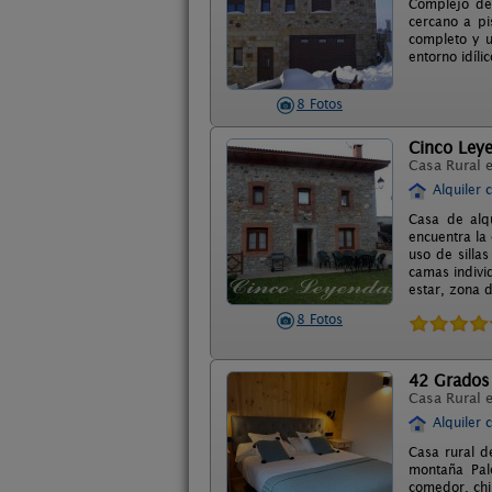
Complejo de
cercano a pi
completo y u
entorno idíli
8 Fotos
Cinco Ley
Casa Rural 
Alquiler 
Casa de alq
encuentra la
uso de silla
camas indivi
estar, zona d
8 Fotos
42 Grados
Casa Rural 
Alquiler 
Casa rural d
montaña Pal
comedor, chi