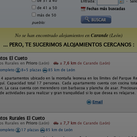
de 31 a 40
Entrada:
-
Sal
de 41 a 50
Fechas más buscadas
más de 50
pueblo:
No se han encontrado alojamientos en
Carande
(León)
... PERO, TE SUGERIMOS ALOJAMIENTOS CERCANOS :
tos El Cueto
os Rurales en
Prioro
(León)
a
7,6 km
de Carande (León)
completo
8+5 plazas
85 km de León
4 apartamentos ubicado en la montaña leonesa en los límites del Parque Re
quí. Capacidad total 17 personas. Cada apartamento cuenta con cocina tot
ón. La casa cuenta con merendero con barbacoa y plancha de asar. Preciosas v
de actividades para realizar y gran tranquilidad si lo que desea es relajarse.
Email
tos Rurales El Cueto
os Rurales en
Prioro
(León)
a
7,7 km
de Carande (León)
completo
17 plazas
85 km de León