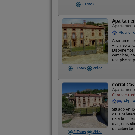
8 Fotos
Apartamen
Apartament
Alquiler 
Apartamento 
y un sofá c
Disponemos 
completo, et
una piscina 
8 Fotos
Video
Corral Cas
Apartament
Carande (Leó
Alquil
Situado en R
de 3 habitac
05 y la ulti
dvd, televis
de cubiertos
8 Fotos
Video