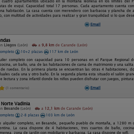
 cuatro apartamentos ubicado en la montaña leonesa en los límites del 
stas de esquí. Capacidad total 17 personas. Cada apartamento cuenta con
na habitación. La casa cuenta con merendero con barbacoa y plancha de as
co, con multitud de actividades para realizar y gran tranquilidad si lo que des
Email
endas
en
Liegos
(León)
a
9,8 km
de Carande (León)
completo
10+2 plazas
117 km de León
uiler completo con capacidad para 10 personas en el Parque Regional d
 cocina, un baño, una de las habitaciones de cama de matrimonio y una salita
s de ruedas. En la primera planta se encuentran las otras 4 habitaciones,
duales cada una y otro baño. En la segunda planta esta situado el salón gra
e lectura y zona infantil donde los niños pueden disfrutar con juegos, pinturas
Email
(1 comentario)
 Norte Vadinia
en
Besande
(León)
a
12,1 km
de Carande (León)
completo
2-8 plazas
103 km de León
e alquiler completo, en Besande, pequeño pueblo de montaña, a 1280 m de
entina. La casa dispone de 4 habitaciones, tres cuartos de baño, cocina
menea, zona de jardín con mobiliario y barbacoa. La casa dispone de wifi.