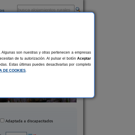
ios
-
al. Algunas son nuestras y otras pertenecen a empresas
cesitan de tu autorización. Al pulsar el botón
Aceptar
uedas. Estas últimas puedes desactivarlas por completo
CA DE COOKIES
.
Casa Rural El Serenal
El Refugio de La Ca
6-10 pers.
21 €
ta Marina de Valdeón (León)
Tedejo (León)
desde
Adaptada a discapacitados