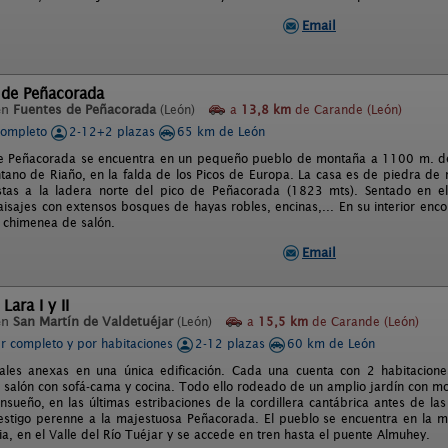
Email
 de Peñacorada
en
Fuentes de Peñacorada
(León)
a
13,8 km
de Carande (León)
completo
2-12+2 plazas
65 km de León
 Peñacorada se encuentra en un pequeño pueblo de montaña a 1100 m. de a
tano de Riaño, en la falda de los Picos de Europa. La casa es de piedra d
stas a la ladera norte del pico de Peñacorada (1823 mts). Sentado en el
aisajes con extensos bosques de hayas robles, encinas,... En su interior enc
a chimenea de salón.
Email
Lara I y II
en
San Martín de Valdetuéjar
(León)
a
15,5 km
de Carande (León)
er completo y por habitaciones
2-12 plazas
60 km de León
ales anexas en una única edificación. Cada una cuenta con 2 habitacio
 salón con sofá-cama y cocina. Todo ello rodeado de un amplio jardín con mob
sueño, en las últimas estribaciones de la cordillera cantábrica antes de las
estigo perenne a la majestuosa Peñacorada. El pueblo se encuentra en la m
ia, en el Valle del Río Tuéjar y se accede en tren hasta el puente Almuhey.