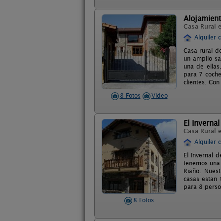
Alojamient
Casa Rural 
Alquiler 
Casa rural d
un amplio sa
una de ellas
para 7 coche
clientes. Co
8 Fotos
Video
El Invernal
Casa Rural 
Alquiler 
El Invernal d
tenemos una 
Riaño. Nues
casas estan 
para 8 perso
8 Fotos