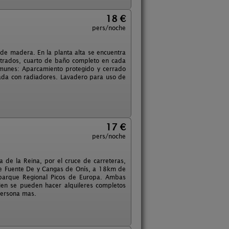
18 €
pers/noche
 de madera. En la planta alta se encuentra
otrados, cuarto de baño completo en cada
omunes: Aparcamiento protegido y cerrado
zada con radiadores. Lavadero para uso de
17 €
pers/noche
la de la Reina, por el cruce de carreteras,
 de Fuente De y Cangas de Onís, a 18km de
 parque Regional Picos de Europa. Ambas
en se pueden hacer alquileres completos
persona mas.