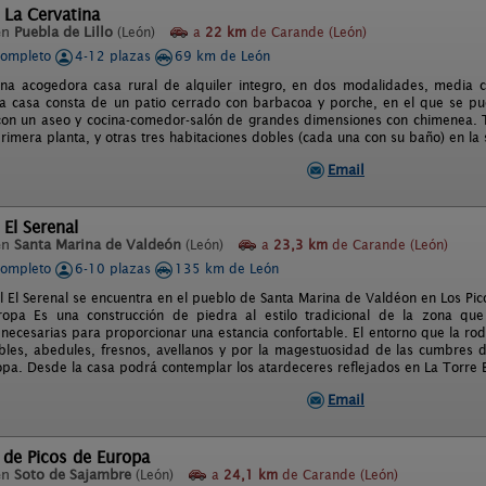
 La Cervatina
en
Puebla de Lillo
(León)
a
22 km
de Carande (León)
completo
4-12 plazas
69 km de León
na acogedora casa rural de alquiler integro, en dos modalidades, media 
La casa consta de un patio cerrado con barbacoa y porche, en el que se pu
con un aseo y cocina-comedor-salón de grandes dimensiones con chimenea. T
primera planta, y otras tres habitaciones dobles (cada una con su baño) en la
Email
 El Serenal
en
Santa Marina de Valdeón
(León)
a
23,3 km
de Carande (León)
completo
6-10 plazas
135 km de León
l El Serenal se encuentra en el pueblo de Santa Marina de Valdéon en Los Pi
ropa Es una construcción de piedra al estilo tradicional de la zona qu
s necesarias para proporcionar una estancia confortable. El entorno que la 
bles, abedules, fresnos, avellanos y por la magestuosidad de las cumbres d
opa. Desde la casa podrá contemplar los atardeceres reflejados en La Torre B
Email
 de Picos de Europa
en
Soto de Sajambre
(León)
a
24,1 km
de Carande (León)