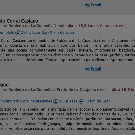
Email
to Corral Casiano
o en
Robledo de La Guzpeña
(León)
a
16,5 km
de Carande (León)
completo
2+1 plazas
70 km de León
Corral Casiano en el pueblo de Robledo de la Guzpeña (León). Alojamiento 
ama. Consta de una habitación, con dos baños. Tiene agua caliente, cale
de una cocina completamente equipada, (nevera, microondas, batidora, 
c. ) un salón espacioso con su chimenea y privado de la casa. Jardín y barba
para los meses de verano. Zona de aparcamiento para clientes. Apartamento í
Email
iano
o en
Robledo de La Guzpeña / Prado de La Guzpeña
(León)
a
16,6 k
n)
er completo y por habitaciones
2-6 plazas
70 km de León
obledo de la Guzpeña, en la montaña de Peñacorada. Alojamiento individual
iones con su propio baño. La primera habitación son dos camas de 1, 20, la
ma una cama de 1, 35. Salón con chimenea y leña. Jardín con barbacoa, silla
ión, calefacción, colección de juegos, equipo de música, cafetera, microondas
, etc. Amplias estancias para comodidad de nuestros inquilinos. Acceso asfal