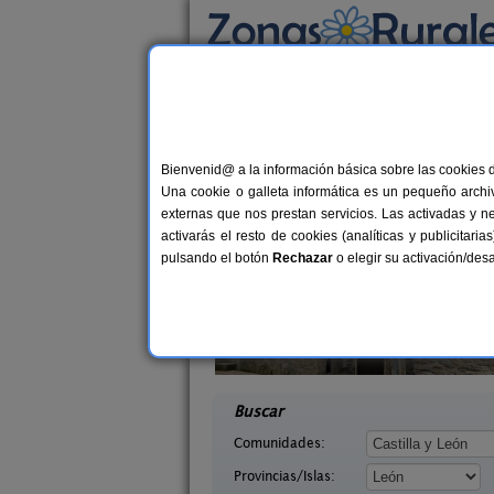
Busca por alojamiento
Alojamientos
>
Castilla y León
>
León
> Cara
Casas Rurales cerca
Bienvenid@ a la información básica sobre las cookies 
Una cookie o galleta informática es un pequeño archiv
externas que nos prestan servicios. Las activadas y n
activarás el resto de cookies (analíticas y publicita
pulsando el botón
Rechazar
o elegir su activación/de
illasol
Complejo Rural Aguas Frías
2-6+1 pers.
8+
36 €
eón)
La Omañuela (León)
desde
desd
Buscar
Comunidades:
Provincias/Islas: