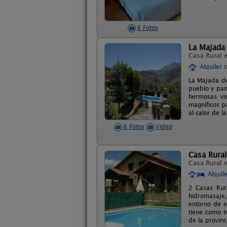
8 Fotos
La Majada
Casa Rural 
Alquiler 
La Majada de
pueblo y pan
hermosas vi
magníficos p
al calor de l
8 Fotos
Video
Casa Rural 
Casa Rural 
Alquil
2 Casas Rur
hidromasaje,
entorno de en
tiene como t
de la provinc