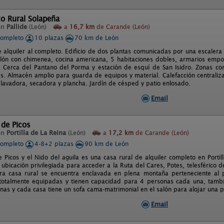
o Rural Solapeña
en
Pallide
(León)
a
16,7 km
de Carande (León)
completo
10 plazas
70 km de León
e alquiler al completo. Edificio de dos plantas comunicadas por una escalera
lón con chimenea, cocina americana, 5 habitaciones dobles, armarios emp
. Cerca del Pantano del Porma y estación de esquí de San Isidro. Zonas c
s. Almacén amplio para guarda de equipos y material. Calefacción centrali
n lavadora, secadora y plancha. Jardín de césped y patio enlosado.
Email
 de Picos
en
Portilla de La Reina
(León)
a
17,2 km
de Carande (León)
completo
4-8+2 plazas
90 km de León
e Picos y el Nido del aguila es una casa rural de alquiler completo en Portil
ubicaciòn privilegiada para acceder a la Ruta del Cares, Potes, telesférico
tra casa rural se encuentra enclavada en plena montaña perteneciente al
totalmente equipadas y tienen capacidad para 4 personas cada una, tambi
nas y cada casa tiene un sofa cama-matrimonial en el salón para alojar una 
Email