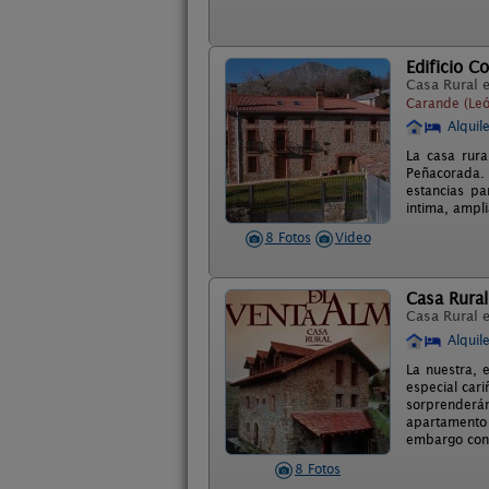
Edificio C
Casa Rural 
Carande (Leó
Alquil
La casa rura
Peñacorada.
estancias p
intima, ampl
8 Fotos
Video
Casa Rural
Casa Rural 
Alquil
La nuestra, 
especial car
sorprenderán
apartamento 
embargo con l
8 Fotos