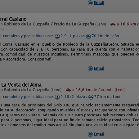
Email
orral Casiano
en
Robledo de La Guzpeña / Prado de La Guzpeña
(León)
a
16,6 km
d
n)
er completo y por habitaciones
2-9+1 plazas
70 km de León
l Corral Casiano en el pueblo de Robledo de la Guzpeña(León). Situada e
 Con capacidad de 2 a 10 personas. La casa que cuenta con 4 habitacion
ara comodidad de nuestros inquilinos. Permitimos mascotas que pueden co
ia y acogedora. Conexión wifi
Email
 La Venta del Alma
en
Robledo de La Guzpeña
(León)
a
16,6 km
de Carande (León)
er completo y por habitaciones
2-16+2 plazas
77 km de León
es una casa de principios del Siglo XIX, que ha sido recientemente restaur
iño en su decoración, conjugando muebles rústicos y recuperados con infinid
 a quienes nos visiten. Además de sus cuatro preciosas habitaciones dobles
para 2 personas, lugar ideal para un fin de semana cálido y romántico. Todo
os elementos del confort más actual. Sin duda una visita ideal en cualquier ép
Email