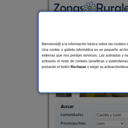
Busca por alojamiento
Alojamientos
>
Castilla y León
>
León
> Riañ
Casas Rurales cerca 
Bienvenid@ a la información básica sobre las cookies 
Una cookie o galleta informática es un pequeño archiv
externas que nos prestan servicios. Las activadas y n
activarás el resto de cookies (analíticas y publicita
pulsando el botón
Rechazar
o elegir su activación/de
illasol
Complejo Rural Aguas Frías
2-6+1 pers.
8+
36 €
eón)
La Omañuela (León)
desde
desd
Buscar
Comunidades:
Provincias/Islas: