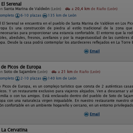
 El Serenal
en
Santa Marina de Valdeón
(León)
a
20,4 km
de Riaño (León)
completo
6-10 plazas
135 km de León
l El Serenal se encuentra en el pueblo de Santa Marina de Valdéon en Los Pi
ropa Es una construcción de piedra al estilo tradicional de la zona qu
s necesarias para proporcionar una estancia confortable. El entorno que la 
bles, abedules, fresnos, avellanos y por la magestuosidad de las cumbres d
opa. Desde la casa podrá contemplar los atardeceres reflejados en La Torre B
Email
 de Picos de Europa
en
Soto de Sajambre
(León)
a
21 km
de Riaño (León)
completo
2-10 plazas
140 km de León
e Picos de Europa, es un complejo turístico que consta de 2 auténticas casa
icos. Y un restaurante exclusivo para viajeros alojados. Ven a descansar y al
amilia o con tus amigos. Está enclavado dentro del pueblo de Soto de Sajam
opa con una naturaleza virgen inigualable. En nuestro restaurante nuestro 
ón confortable en un ambiente hogareño y cercano, en un entorno privilegiad
Email
 La Cervatina