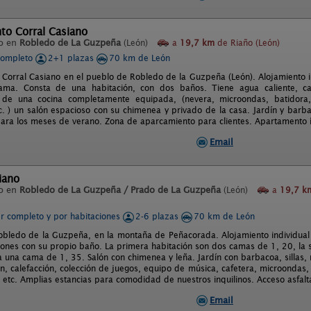
to Corral Casiano
o en
Robledo de La Guzpeña
(León)
a
19,7 km
de Riaño (León)
completo
2+1 plazas
70 km de León
Corral Casiano en el pueblo de Robledo de la Guzpeña (León). Alojamiento 
ama. Consta de una habitación, con dos baños. Tiene agua caliente, cale
de una cocina completamente equipada, (nevera, microondas, batidora, 
c. ) un salón espacioso con su chimenea y privado de la casa. Jardín y barba
para los meses de verano. Zona de aparcamiento para clientes. Apartamento í
Email
iano
o en
Robledo de La Guzpeña / Prado de La Guzpeña
(León)
a
19,7 k
er completo y por habitaciones
2-6 plazas
70 km de León
obledo de la Guzpeña, en la montaña de Peñacorada. Alojamiento individual
iones con su propio baño. La primera habitación son dos camas de 1, 20, la
ma una cama de 1, 35. Salón con chimenea y leña. Jardín con barbacoa, silla
ión, calefacción, colección de juegos, equipo de música, cafetera, microondas
, etc. Amplias estancias para comodidad de nuestros inquilinos. Acceso asfal
Email