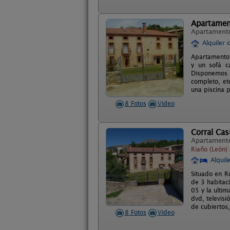
Apartamen
Apartament
Alquiler 
Apartamento 
y un sofá c
Disponemos 
completo, et
una piscina 
8 Fotos
Video
Corral Cas
Apartament
Riaño (León)
Alquil
Situado en R
de 3 habitac
05 y la ulti
dvd, televis
de cubiertos
8 Fotos
Video