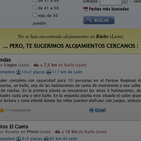
de 31 a 40
Entrada:
-
Sal
de 41 a 50
Fechas más buscadas
más de 50
pueblo:
No se han encontrado alojamientos en
Riaño
(León)
... PERO, TE SUGERIMOS ALOJAMIENTOS CERCANOS :
endas
en
Liegos
(León)
a
7,5 km
de Riaño (León)
completo
10+2 plazas
117 km de León
uiler completo con capacidad para 10 personas en el Parque Regional d
 cocina, un baño, una de las habitaciones de cama de matrimonio y una salita
s de ruedas. En la primera planta se encuentran las otras 4 habitaciones,
duales cada una y otro baño. En la segunda planta esta situado el salón gra
e lectura y zona infantil donde los niños pueden disfrutar con juegos, pinturas
Email
(1 comentario)
tos El Cueto
os Rurales en
Prioro
(León)
a
10 km
de Riaño (León)
completo
8+5 plazas
85 km de León