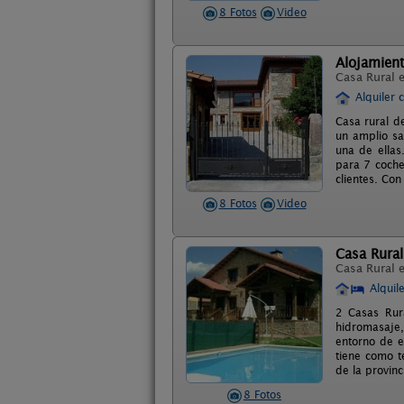
8 Fotos
Video
Alojamient
Casa Rural 
Alquiler 
Casa rural d
un amplio sa
una de ellas
para 7 coche
clientes. Co
8 Fotos
Video
Casa Rural 
Casa Rural 
Alquil
2 Casas Rur
hidromasaje,
entorno de en
tiene como t
de la provinc
8 Fotos