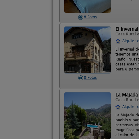
8 Fotos
El Invernal
Casa Rural 
Alquiler 
El Invernal d
tenemos una 
Riaño. Nues
casas estan 
para 8 perso
8 Fotos
La Majada
Casa Rural 
Alquiler 
La Majada de
pueblo y pan
hermosas vi
magníficos p
al calor de l