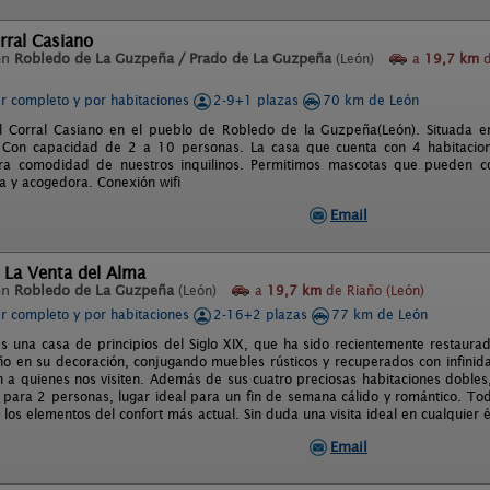
orral Casiano
en
Robledo de La Guzpeña / Prado de La Guzpeña
(León)
a
19,7 km
d
er completo y por habitaciones
2-9+1 plazas
70 km de León
l Corral Casiano en el pueblo de Robledo de la Guzpeña(León). Situada e
 Con capacidad de 2 a 10 personas. La casa que cuenta con 4 habitacion
ara comodidad de nuestros inquilinos. Permitimos mascotas que pueden co
ia y acogedora. Conexión wifi
Email
 La Venta del Alma
en
Robledo de La Guzpeña
(León)
a
19,7 km
de Riaño (León)
er completo y por habitaciones
2-16+2 plazas
77 km de León
es una casa de principios del Siglo XIX, que ha sido recientemente restaur
iño en su decoración, conjugando muebles rústicos y recuperados con infinid
 a quienes nos visiten. Además de sus cuatro preciosas habitaciones dobles
para 2 personas, lugar ideal para un fin de semana cálido y romántico. Todo
os elementos del confort más actual. Sin duda una visita ideal en cualquier ép
Email