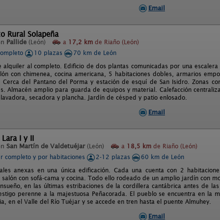
Email
o Rural Solapeña
en
Pallide
(León)
a
17,2 km
de Riaño (León)
completo
10 plazas
70 km de León
e alquiler al completo. Edificio de dos plantas comunicadas por una escalera
lón con chimenea, cocina americana, 5 habitaciones dobles, armarios emp
. Cerca del Pantano del Porma y estación de esquí de San Isidro. Zonas c
s. Almacén amplio para guarda de equipos y material. Calefacción centrali
n lavadora, secadora y plancha. Jardín de césped y patio enlosado.
Email
Lara I y II
en
San Martín de Valdetuéjar
(León)
a
18,5 km
de Riaño (León)
er completo y por habitaciones
2-12 plazas
60 km de León
ales anexas en una única edificación. Cada una cuenta con 2 habitacio
 salón con sofá-cama y cocina. Todo ello rodeado de un amplio jardín con mob
sueño, en las últimas estribaciones de la cordillera cantábrica antes de las
estigo perenne a la majestuosa Peñacorada. El pueblo se encuentra en la m
ia, en el Valle del Río Tuéjar y se accede en tren hasta el puente Almuhey.
Email