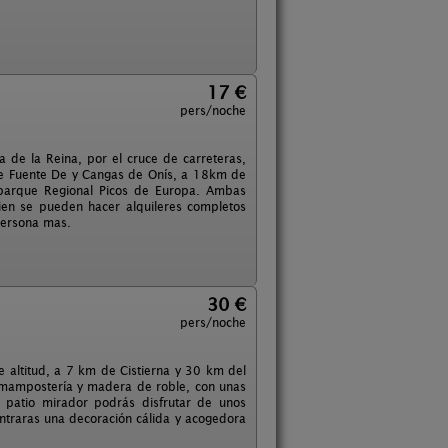
17 €
pers/noche
la de la Reina, por el cruce de carreteras,
 de Fuente De y Cangas de Onís, a 18km de
 parque Regional Picos de Europa. Ambas
en se pueden hacer alquileres completos
persona mas.
30 €
pers/noche
ltitud, a 7 km de Cistierna y 30 km del
e mampostería y madera de roble, con unas
 patio mirador podrás disfrutar de unos
ontraras una decoración cálida y acogedora