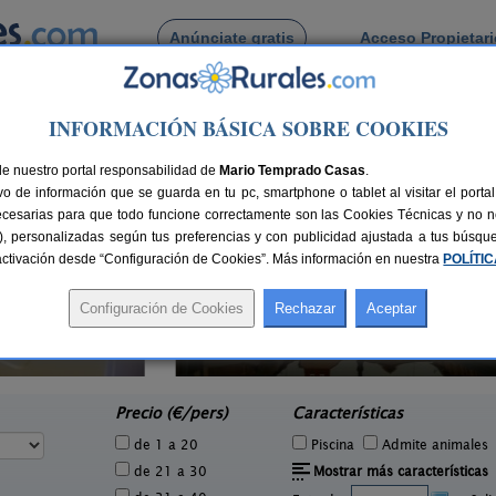
Anúnciate gratis
Acceso Propietar
Busca por pueblo
INFORMACIÓN BÁSICA SOBRE COOKIES
o
de Riaño
de nuestro portal responsabilidad de
Mario Temprado Casas
.
o de información que se guarda en tu pc, smartphone o tablet al visitar el port
ecesarias para que todo funcione correctamente son las Cookies Técnicas y no ne
rias), personalizadas según tus preferencias y con publicidad ajustada a tus búsq
sactivación desde “Configuración de Cookies”. Más información en nuestra
POLÍTI
El Peralón
1 pers.
6-11 pers.
27 €
21 €
La Aldea de La Valdoncina (León)
e
desde
Precio (€/pers)
Características
de 1 a 20
Piscina
Admite animales
de 21 a 30
Mostrar más características