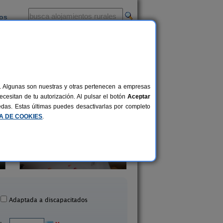
ios
-
al. Algunas son nuestras y otras pertenecen a empresas
cesitan de tu autorización. Al pulsar el botón
Aceptar
uedas. Estas últimas puedes desactivarlas por completo
CA DE COOKIES
.
El Refugio Soñado I
Casa La Ruda
4+2 pers.
35 €
Tabuyo del Monte (León)
San Justo de Cabanillas
desde
Adaptada a discapacitados