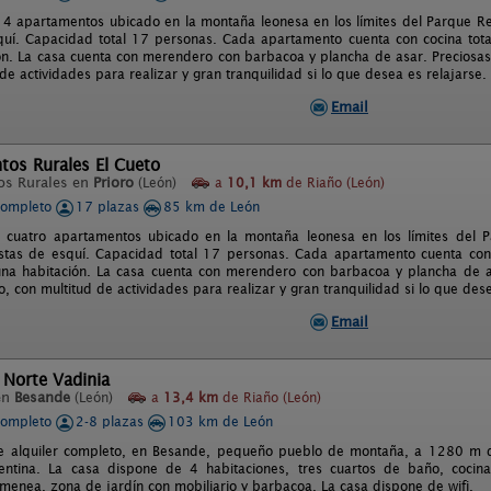
4 apartamentos ubicado en la montaña leonesa en los límites del Parque Re
quí. Capacidad total 17 personas. Cada apartamento cuenta con cocina tot
ón. La casa cuenta con merendero con barbacoa y plancha de asar. Preciosas v
de actividades para realizar y gran tranquilidad si lo que desea es relajarse.
Email
tos Rurales El Cueto
os Rurales en
Prioro
(León)
a
10,1 km
de Riaño (León)
completo
17 plazas
85 km de León
 cuatro apartamentos ubicado en la montaña leonesa en los límites del 
stas de esquí. Capacidad total 17 personas. Cada apartamento cuenta con
na habitación. La casa cuenta con merendero con barbacoa y plancha de as
co, con multitud de actividades para realizar y gran tranquilidad si lo que des
Email
 Norte Vadinia
en
Besande
(León)
a
13,4 km
de Riaño (León)
completo
2-8 plazas
103 km de León
e alquiler completo, en Besande, pequeño pueblo de montaña, a 1280 m de
entina. La casa dispone de 4 habitaciones, tres cuartos de baño, cocina
menea, zona de jardín con mobiliario y barbacoa. La casa dispone de wifi.