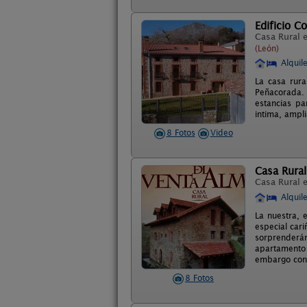
Edificio C
Casa Rural 
(León)
Alquil
La casa rura
Peñacorada.
estancias p
intima, ampl
8 Fotos
Video
Casa Rural
Casa Rural 
Alquil
La nuestra, 
especial car
sorprenderán
apartamento 
embargo con l
8 Fotos