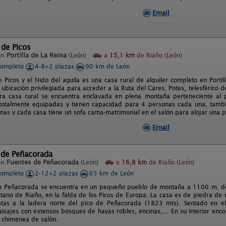
Email
 de Picos
en
Portilla de La Reina
(León)
a
15,1 km
de Riaño (León)
completo
4-8+2 plazas
90 km de León
e Picos y el Nido del aguila es una casa rural de alquiler completo en Portil
ubicaciòn privilegiada para acceder a la Ruta del Cares, Potes, telesférico
tra casa rural se encuentra enclavada en plena montaña perteneciente al
totalmente equipadas y tienen capacidad para 4 personas cada una, tambi
nas y cada casa tiene un sofa cama-matrimonial en el salón para alojar una 
Email
 de Peñacorada
en
Fuentes de Peñacorada
(León)
a
16,8 km
de Riaño (León)
completo
2-12+2 plazas
65 km de León
 Peñacorada se encuentra en un pequeño pueblo de montaña a 1100 m. de a
tano de Riaño, en la falda de los Picos de Europa. La casa es de piedra d
stas a la ladera norte del pico de Peñacorada (1823 mts). Sentado en el
aisajes con extensos bosques de hayas robles, encinas,... En su interior enc
a chimenea de salón.