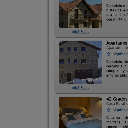
Complejo de 
pistas de es
una habitaci
con multitud 
8 Fotos
Apartamen
Apartament
Alquiler 
Complejo de
cercano a pi
completo y u
entorno idíli
8 Fotos
42 Grados
Casa Rural 
Alquiler 
Casa rural d
montaña Pal
comedor, chi