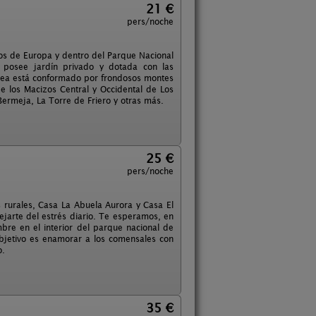
21 €
pers/noche
cos de Europa y dentro del Parque Nacional
e posee jardín privado y dotada con las
rodea está conformado por frondosos montes
e los Macizos Central y Occidental de Los
ermeja, La Torre de Friero y otras más.
25 €
pers/noche
s rurales, Casa La Abuela Aurora y Casa El
ejarte del estrés diario. Te esperamos, en
bre en el interior del parque nacional de
objetivo es enamorar a los comensales con
o.
35 €