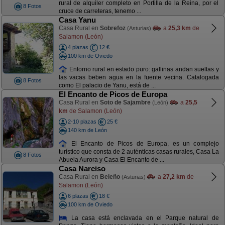
rural de alquiler completo en Portilla de la Reina, por el
8 Fotos
cruce de carreteras, tenemo ...
Casa Yanu
Casa Rural en
Sobrefoz
a
25,3 km
de
(Asturias)
Salamon (León)
4 plazas
12 €
100 km de Oviedo
Entorno rural en estado puro: gallinas andan sueltas y
las vacas beben agua en la fuente vecina. Catalogada
8 Fotos
como El palacio de Yanu, está de ...
El Encanto de Picos de Europa
Casa Rural en
Soto de Sajambre
a
25,5
(León)
km
de Salamon (León)
2-10 plazas
25 €
140 km de León
El Encanto de Picos de Europa, es un complejo
turístico que consta de 2 auténticas casas rurales, Casa La
8 Fotos
Abuela Aurora y Casa El Encanto de ...
Casa Narciso
Casa Rural en
Beleño
a
27,2 km
de
(Asturias)
Salamon (León)
6 plazas
18 €
100 km de Oviedo
La casa está enclavada en el Parque natural de