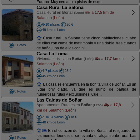
Europa. Muy cercano a pistas de esqu ...
Casa Rural La Salona
Casa Rural en
Boñar
a
17,5 km
de
(León)
Salamon (León)
6-10 plazas
20 €
49 km de León
Casa rural La Salona tiene cinco habitaciones, cuatro
de ellas con cama de matrimonio y una doble, tres cuartos
3 Fotos
de baño, uno de ellos con hi ...
Casa La Loma
Vivienda turística en
Boñar
a
17,7 km
de
(León)
Salamon (León)
4-7 plazas
25 €
45 km de León
La casa se encuentra en la bonita villa de Boñar. Es un
lugar priviligiado, ya que es punto de partida de
8 Fotos
numerosas rutas y excursiones: Cue ...
Las Caldas de Boñar
Apartamentos Rurales en
Boñar
a
17,8
(León)
km
de Salamon (León)
2-10+3 plazas
18 €
48 km de León
En el corazón de la villa de Boñar, al resguardo de
los montes leoneses, se levanta el alojamiento rural Las
8 Fotos