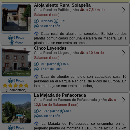
Alojamiento Rural Solapeña
Casa Rural en
Pallide
a
7,5 km
de
(León)
Salamon (León)
10 plazas
18 €
70 km de León
Casa rural de alquiler al completo. Edificio de dos
8 Fotos
plantas comunicadas por una escalera de madera. En la
Video
planta alta se encuentra un amplio ...
Cinco Leyendas
Casa Rural en
Liegos
a
10 km
de
(León)
Salamon (León)
10+2 plazas
15 €
117 km de León
Casa de alquiler completo con capacidad para 10
8 Fotos
personas en el Parque Regional de Picos de Europa. En
la planta baja se encuentra la cocina, ...
(1 comentario)
La Majada de Peñacorada
Casa Rural en
Fuentes de Peñacorada
a
(León)
12,8 km
de Salamon (León)
2-12+2 plazas
30 €
65 km de León
La Majada de Peñacorada se encuentra en un
8 Fotos
pequeño pueblo de montaña a 1100 m. de altitud, a 7 km