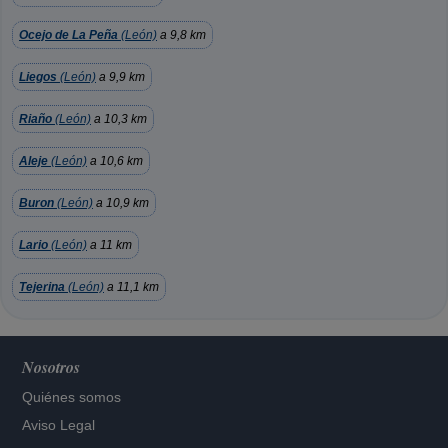
Ocejo de La Peña
(León)
a 9,8 km
Liegos
(León)
a 9,9 km
Riaño
(León)
a 10,3 km
Aleje
(León)
a 10,6 km
Buron
(León)
a 10,9 km
Lario
(León)
a 11 km
Tejerina
(León)
a 11,1 km
Nosotros
Quiénes somos
Aviso Legal