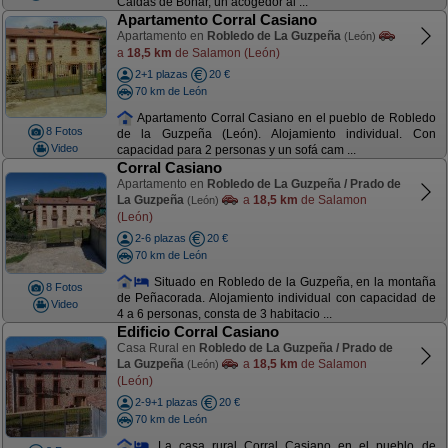
Caldas de Boñar, un acogedor al ...
Apartamento Corral Casiano
Apartamento en
Robledo de La Guzpeña
(León)
a
18,5 km
de Salamon (León)
2+1 plazas
20 €
70 km de León
Apartamento Corral Casiano en el pueblo de Robledo
8 Fotos
de la Guzpeña (León). Alojamiento individual. Con
Video
capacidad para 2 personas y un sofá cam ...
Corral Casiano
Apartamento en
Robledo de La Guzpeña / Prado de
La Guzpeña
a
18,5 km
de Salamon
(León)
(León)
2-6 plazas
20 €
70 km de León
Situado en Robledo de la Guzpeña, en la montaña
8 Fotos
de Peñacorada. Alojamiento individual con capacidad de
Video
4 a 6 personas, consta de 3 habitacio ...
Edificio Corral Casiano
Casa Rural en
Robledo de La Guzpeña / Prado de
La Guzpeña
a
18,5 km
de Salamon
(León)
(León)
2-9+1 plazas
20 €
70 km de León
La casa rural Corral Casiano en el pueblo de