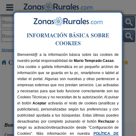
INFORMACIÓN BÁSICA SOBRE
COOKIES
Alojamientos
>
Castilla y León
>
León
> Salamon
Bienvenid@ a la información básica sobre las cookies de
Casas Rurales cerca de Salamon
nuestro portal responsabilidad de
Mario Temprado Casas
.
Una cookie o galleta informática es un pequeño archivo de
información que se guarda en tu pc, smartphone o tablet al
visitar el portal. Algunas son nuestras y otras pertenecen a
empresas externas que nos prestan servicios. Las activadas
y necesarias para que todo funcione correctamente son las
Cookies Técnicas y no necesitan de tu autorización. Al pulsar
el botón
Aceptar
activarás el resto de cookies (analíticas y
Complejo Rural Aguas Frías
rs.
8+1 pers.
publicitarias), personalizadas según tus preferencias y con
 €
27 €
La Omañuela (León)
desde
publicidad ajustada a tus búsquedas. Estas últimas puedes
desactivarlas por completo pulsando el botón
Rechazar
o
Buscar
elegir su activación/desactivación desde “Configuración de
Cookies”. Más información en nuestra
POLÍTICA DE
Comunidades: