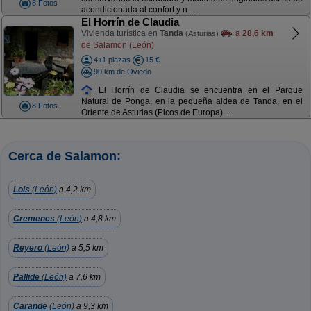
8 Fotos
acondicionada al confort y n ...
El Horrín de Claudia
Vivienda turística en
Tanda
a
28,6 km
(Asturias)
de Salamon (León)
4+1 plazas
15 €
90 km de Oviedo
El Horrín de Claudia se encuentra en el Parque
Natural de Ponga, en la pequeña aldea de Tanda, en el
8 Fotos
Oriente de Asturias (Picos de Europa). ...
Cerca de Salamon:
Lois
(León)
a 4,2 km
Cremenes
(León)
a 4,8 km
Reyero
(León)
a 5,5 km
Pallide
(León)
a 7,6 km
Carande
(León)
a 9,3 km