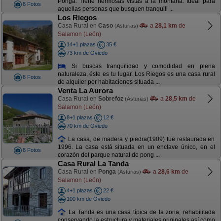
Ponga. Tiene hermosas vistas a la montaña. Ideal para
8 Fotos
aquellas personas que busquen tranquili ...
Los Riegos
Casa Rural en
Caso
a
28,1 km
de
(Asturias)
Salamon (León)
14+1 plazas
35 €
73 km de Oviedo
Si buscas tranquilidad y comodidad en plena
naturaleza, éste es tu lugar. Los Riegos es una casa rural
8 Fotos
de alquiler por habitaciones situada ...
Venta La Aurora
Casa Rural en
Sobrefoz
a
28,5 km
de
(Asturias)
Salamon (León)
8+1 plazas
12 €
70 km de Oviedo
La casa, de madera y piedra(1909) fue restaurada en
1996. La casa está situada en un enclave único, en el
8 Fotos
corazón del parque natural de pong ...
Casa Rural La Tanda
Casa Rural en
Ponga
a
28,6 km
de
(Asturias)
Salamon (León)
4+1 plazas
22 €
100 km de Oviedo
La Tanda es una casa típica de la zona, rehabilitada
conservando la estructura y materiales originales así como