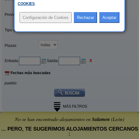
COOKIES
.
Provincias/Islas:
Tipo alquiler:
Plazas:
X
Entrada:
Salida:
Fechas más buscadas
pueblo:
MÁS FILTROS
No se han encontrado alojamientos en
Salamon
(León)
... PERO, TE SUGERIMOS ALOJAMIENTOS CERCANOS
: