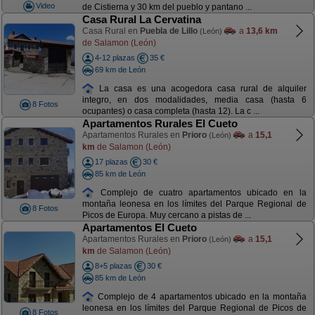
Video
de Cistierna y 30 km del pueblo y pantano ...
Casa Rural La Cervatina
Casa Rural en
Puebla de Lillo
a
13,6 km
(León)
de Salamon (León)
4-12 plazas
35 €
69 km de León
La casa es una acogedora casa rural de alquiler
integro, en dos modalidades, media casa (hasta 6
8 Fotos
ocupantes) o casa completa (hasta 12). La c ...
Apartamentos Rurales El Cueto
Apartamentos Rurales en
Prioro
a
15,1
(León)
km
de Salamon (León)
17 plazas
30 €
85 km de León
Complejo de cuatro apartamentos ubicado en la
montaña leonesa en los límites del Parque Regional de
8 Fotos
Picos de Europa. Muy cercano a pistas de ...
Apartamentos El Cueto
Apartamentos Rurales en
Prioro
a
15,1
(León)
km
de Salamon (León)
8+5 plazas
30 €
85 km de León
Complejo de 4 apartamentos ubicado en la montaña
leonesa en los límites del Parque Regional de Picos de
8 Fotos