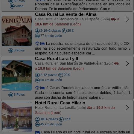
8 Fotos
Robledo de la Guzpeña(León). Situada en los Picos de
Video
Europa. En la montaña de Peñacorada. Con c ...
Casa Rural La Venta del Alma
Casa Rural en
Robledo de La Guzpeña
a
(León)
18,6 km
de Salamon (León)
2-16+2 plazas
26 €
77 km de León
La nuestra, es una casa de principios del Siglo XIX,
que ha sido recientemente restaurada con todo mimo y
8 Fotos
respeto. Se ha puesto especial car ...
Casa Rural Lara I y II
Casa Rural en
San Martín de Valdetuéjar
(León)
a
18,9 km
de Salamon (León)
2-12 plazas
20 €
60 km de León
2 Casas Rurales anexas en una única edificación.
Cada una cuenta con 2 habitaciones dobles, 1 baño, 1
8 Fotos
aseo con ducha de hidromasaje, salón c ...
Hotel Rural Casa Hilario
Hotel Rural en
La Losilla
a
19,2 km
de
(León)
Salamon (León)
10+4 plazas
32 €
45 km de León
Casa Hilario es un hotel rural de 4 estrella situado en