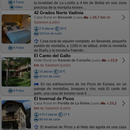
8 Fotos
la localidad de La Losilla a 4 km de Boñar en una zona
Video
preciosa de la montaña leones ...
42 Grados Norte Vadinia
Casa Rural en
Besande
a
20,7 km
de
(León)
Salamon (León)
2-8 plazas
38 €
103 km de León
Casa rural de alquiler completo, en Besande, pequeño
pueblo de montaña, a 1280 m de altitud, entre la montaña
8 Fotos
de Riaño y la montaña Palentin ...
El Canto del Gallo
Hotel Rural en
Ranedo de Curueño
a
22,9
(León)
km
de Salamon (León)
10 plazas
33 €
42 km de León
En las estribaciones de los Picos de Europa, en un
paisaje de montañas, bosques y ríos, está El canto del
8 Fotos
gallo, una casa de turismo rural d ...
El Invernal de Picos
Casa Rural en
Portilla de La Reina
a
25,2
(León)
km
de Salamon (León)
4-8+2 plazas
17 €
90 km de León
El Invernal de Picos y el Nido del aguila es una casa