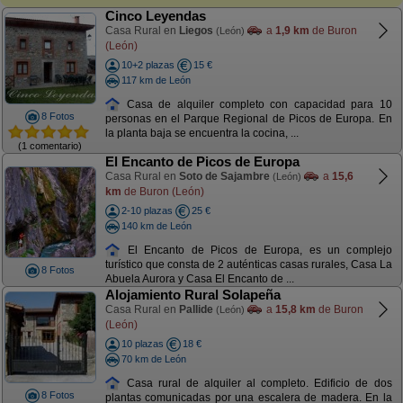
Cinco Leyendas
Casa Rural en
Liegos
a
1,9 km
de Buron
(León)
(León)
10+2 plazas
15 €
117 km de León
Casa de alquiler completo con capacidad para 10
8 Fotos
personas en el Parque Regional de Picos de Europa. En
la planta baja se encuentra la cocina, ...
(1 comentario)
El Encanto de Picos de Europa
Casa Rural en
Soto de Sajambre
a
15,6
(León)
km
de Buron (León)
2-10 plazas
25 €
140 km de León
El Encanto de Picos de Europa, es un complejo
turístico que consta de 2 auténticas casas rurales, Casa La
8 Fotos
Abuela Aurora y Casa El Encanto de ...
Alojamiento Rural Solapeña
Casa Rural en
Pallide
a
15,8 km
de Buron
(León)
(León)
10 plazas
18 €
70 km de León
Casa rural de alquiler al completo. Edificio de dos
8 Fotos
plantas comunicadas por una escalera de madera. En la