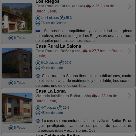
Los Riegos
Casa Rural en
Caso
a
26,2 km
de
(Asturias)
Buron (León)
14+1 plazas
35 €
73 km de Oviedo
Si buscas tranquilidad y comodidad en plena
naturaleza, éste es tu lugar. Los Riegos es una casa rural
8 Fotos
de alquiler por habitaciones situada ...
Casa Rural La Salona
Casa Rural en
Boñar
a
27,7 km
de Buron
(León)
(León)
6-10 plazas
20 €
49 km de León
Casa rural La Salona tiene cinco habitaciones, cuatro
de ellas con cama de matrimonio y una doble, tres cuartos
3 Fotos
de baño, uno de ellos con hi ...
Casa La Loma
Vivienda turística en
Boñar
a
28 km
de
(León)
Buron (León)
4-7 plazas
25 €
45 km de León
La casa se encuentra en la bonita villa de Boñar. Es un
lugar priviligiado, ya que es punto de partida de
8 Fotos
numerosas rutas y excursiones: Cue ...
Las Caldas de Boñar