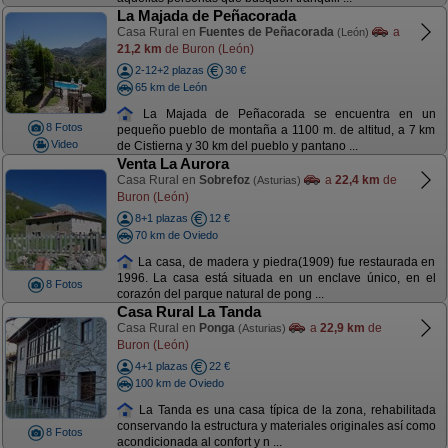
La Majada de Peñacorada
Casa Rural en
Fuentes de Peñacorada
a
(León)
21,2 km
de Buron (León)
2-12+2 plazas
30 €
65 km de León
La Majada de Peñacorada se encuentra en un
8 Fotos
pequeño pueblo de montaña a 1100 m. de altitud, a 7 km
Video
de Cistierna y 30 km del pueblo y pantano ...
Venta La Aurora
Casa Rural en
Sobrefoz
a
22,4 km
de
(Asturias)
Buron (León)
8+1 plazas
12 €
70 km de Oviedo
La casa, de madera y piedra(1909) fue restaurada en
1996. La casa está situada en un enclave único, en el
8 Fotos
corazón del parque natural de pong ...
Casa Rural La Tanda
Casa Rural en
Ponga
a
22,9 km
de
(Asturias)
Buron (León)
4+1 plazas
22 €
100 km de Oviedo
La Tanda es una casa típica de la zona, rehabilitada
conservando la estructura y materiales originales así como
8 Fotos
acondicionada al confort y n ...