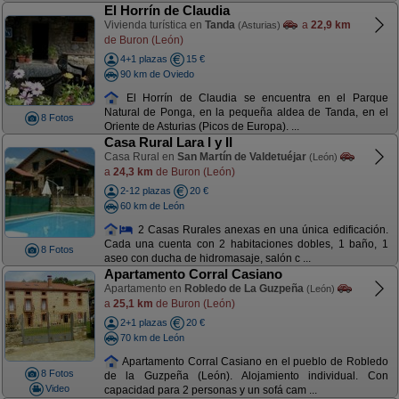
El Horrín de Claudia
Vivienda turística en
Tanda
a
22,9 km
(Asturias)
de Buron (León)
4+1 plazas
15 €
90 km de Oviedo
El Horrín de Claudia se encuentra en el Parque
Natural de Ponga, en la pequeña aldea de Tanda, en el
8 Fotos
Oriente de Asturias (Picos de Europa). ...
Casa Rural Lara I y II
Casa Rural en
San Martín de Valdetuéjar
(León)
a
24,3 km
de Buron (León)
2-12 plazas
20 €
60 km de León
2 Casas Rurales anexas en una única edificación.
Cada una cuenta con 2 habitaciones dobles, 1 baño, 1
8 Fotos
aseo con ducha de hidromasaje, salón c ...
Apartamento Corral Casiano
Apartamento en
Robledo de La Guzpeña
(León)
a
25,1 km
de Buron (León)
2+1 plazas
20 €
70 km de León
Apartamento Corral Casiano en el pueblo de Robledo
8 Fotos
de la Guzpeña (León). Alojamiento individual. Con
Video
capacidad para 2 personas y un sofá cam ...