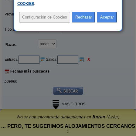
COOKIES
.
Provincias/Islas:
Tipo alquiler:
Plazas:
X
Entrada:
Salida:
Fechas más buscadas
pueblo:
MÁS FILTROS
No se han encontrado alojamientos en
Buron
(León)
... PERO, TE SUGERIMOS ALOJAMIENTOS CERCANOS
: