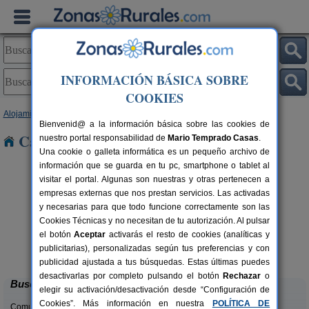
INFORMACIÓN BÁSICA SOBRE
COOKIES
Alojamientos
>
Castilla y León
>
León
> Buron
Bienvenid@ a la información básica sobre las cookies de
Casas Rurales cerca de Buron
nuestro portal responsabilidad de
Mario Temprado Casas
.
Una cookie o galleta informática es un pequeño archivo de
información que se guarda en tu pc, smartphone o tablet al
visitar el portal. Algunas son nuestras y otras pertenecen a
empresas externas que nos prestan servicios. Las activadas
y necesarias para que todo funcione correctamente son las
Cookies Técnicas y no necesitan de tu autorización. Al pulsar
el botón
Aceptar
activarás el resto de cookies (analíticas y
Complejo Rural Aguas Frías
rs.
8+1 pers.
publicitarias), personalizadas según tus preferencias y con
 €
27 €
La Omañuela (León)
desde
publicidad ajustada a tus búsquedas. Estas últimas puedes
desactivarlas por completo pulsando el botón
Rechazar
o
Buscar
elegir su activación/desactivación desde “Configuración de
Cookies”. Más información en nuestra
POLÍTICA DE
Comunidades: