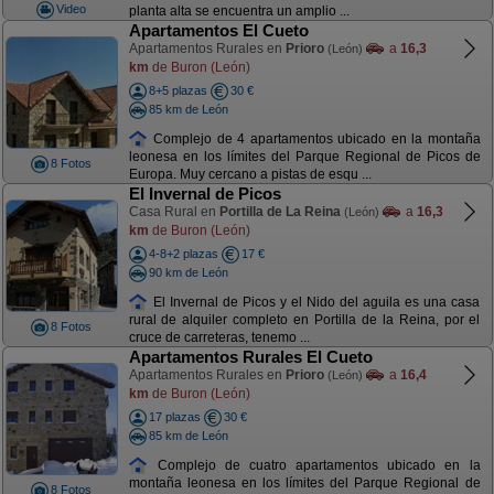
Video
planta alta se encuentra un amplio ...
Apartamentos El Cueto
Apartamentos Rurales en
Prioro
a
16,3
(León)
km
de Buron (León)
8+5 plazas
30 €
85 km de León
Complejo de 4 apartamentos ubicado en la montaña
leonesa en los límites del Parque Regional de Picos de
8 Fotos
Europa. Muy cercano a pistas de esqu ...
El Invernal de Picos
Casa Rural en
Portilla de La Reina
a
16,3
(León)
km
de Buron (León)
4-8+2 plazas
17 €
90 km de León
El Invernal de Picos y el Nido del aguila es una casa
rural de alquiler completo en Portilla de la Reina, por el
8 Fotos
cruce de carreteras, tenemo ...
Apartamentos Rurales El Cueto
Apartamentos Rurales en
Prioro
a
16,4
(León)
km
de Buron (León)
17 plazas
30 €
85 km de León
Complejo de cuatro apartamentos ubicado en la
montaña leonesa en los límites del Parque Regional de
8 Fotos