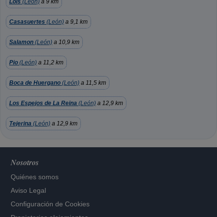
Lois
(León)
a 9 km
Casasuertes
(León)
a 9,1 km
Salamon
(León)
a 10,9 km
Pio
(León)
a 11,2 km
Boca de Huergano
(León)
a 11,5 km
Los Espejos de La Reina
(León)
a 12,9 km
Tejerina
(León)
a 12,9 km
Nosotros
Quiénes somos
Aviso Legal
Configuración de Cookies