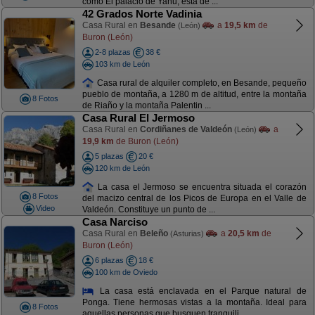
como El palacio de Yanu, está de ...
42 Grados Norte Vadinia
Casa Rural en
Besande
a
19,5 km
de
(León)
Buron (León)
2-8 plazas
38 €
103 km de León
Casa rural de alquiler completo, en Besande, pequeño
pueblo de montaña, a 1280 m de altitud, entre la montaña
8 Fotos
de Riaño y la montaña Palentin ...
Casa Rural El Jermoso
Casa Rural en
Cordiñanes de Valdeón
a
(León)
19,9 km
de Buron (León)
5 plazas
20 €
120 km de León
La casa el Jermoso se encuentra situada el corazón
8 Fotos
del macizo central de los Picos de Europa en el Valle de
Video
Valdeón. Constituye un punto de ...
Casa Narciso
Casa Rural en
Beleño
a
20,5 km
de
(Asturias)
Buron (León)
6 plazas
18 €
100 km de Oviedo
La casa está enclavada en el Parque natural de
Ponga. Tiene hermosas vistas a la montaña. Ideal para
8 Fotos
aquellas personas que busquen tranquili ...