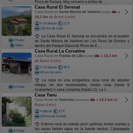
Picos de Europa. Muy cercano a pistas de ...
Casa Rural El Serenal
Casa Rural en
Santa Marina de Valdeón
a
(León)
18,1 km
de Buron (León)
6-10 plazas
21 €
135 km de León
La Casa Rural El Serenal se encuentra en el pueblo
8 Fotos
de Santa Marina de Valdéon en Los Picos de Europa y
Video
dentro del Parque Nacional Picos de E ...
Casa Rural La Cervatina
Casa Rural en
Puebla de Lillo
a
18,3 km
(León)
de Buron (León)
4-12 plazas
35 €
69 km de León
La casa es una acogedora casa rural de alquiler
integro, en dos modalidades, media casa (hasta 6
8 Fotos
ocupantes) o casa completa (hasta 12). La c ...
Casa Yanu
Casa Rural en
Sobrefoz
a
19,3 km
de
(Asturias)
Buron (León)
4 plazas
12 €
100 km de Oviedo
Entorno rural en estado puro: gallinas andan sueltas y
las vacas beben agua en la fuente vecina. Catalogada
8 Fotos