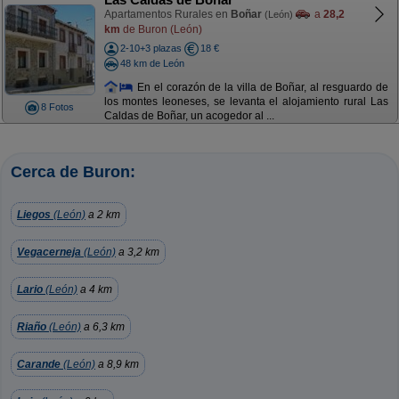
Apartamentos Rurales en
Boñar
a
28,2
(León)
km
de Buron (León)
2-10+3 plazas
18 €
48 km de León
En el corazón de la villa de Boñar, al resguardo de
los montes leoneses, se levanta el alojamiento rural Las
8 Fotos
Caldas de Boñar, un acogedor al ...
Cerca de Buron:
Liegos
(León)
a 2 km
Vegacerneja
(León)
a 3,2 km
Lario
(León)
a 4 km
Riaño
(León)
a 6,3 km
Carande
(León)
a 8,9 km