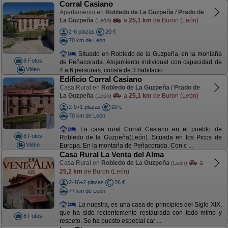
Corral Casiano
Apartamento en
Robledo de La Guzpeña / Prado de
La Guzpeña
a
25,1 km
de Buron (León)
(León)
2-6 plazas
20 €
70 km de León
Situado en Robledo de la Guzpeña, en la montaña
8 Fotos
de Peñacorada. Alojamiento individual con capacidad de
Video
4 a 6 personas, consta de 3 habitacio ...
Edificio Corral Casiano
Casa Rural en
Robledo de La Guzpeña / Prado de
La Guzpeña
a
25,1 km
de Buron (León)
(León)
2-9+1 plazas
20 €
70 km de León
La casa rural Corral Casiano en el pueblo de
8 Fotos
Robledo de la Guzpeña(León). Situada en los Picos de
Video
Europa. En la montaña de Peñacorada. Con c ...
Casa Rural La Venta del Alma
Casa Rural en
Robledo de La Guzpeña
a
(León)
25,2 km
de Buron (León)
2-16+2 plazas
26 €
77 km de León
La nuestra, es una casa de principios del Siglo XIX,
que ha sido recientemente restaurada con todo mimo y
8 Fotos
respeto. Se ha puesto especial car ...