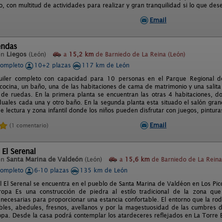
co, con multitud de actividades para realizar y gran tranquilidad si lo que des
Email
endas
en
Liegos
(León)
a
15,2 km
de Barniedo de La Reina (León)
completo
10+2 plazas
117 km de León
uiler completo con capacidad para 10 personas en el Parque Regional d
 cocina, un baño, una de las habitaciones de cama de matrimonio y una salita
s de ruedas. En la primera planta se encuentran las otras 4 habitaciones,
duales cada una y otro baño. En la segunda planta esta situado el salón gra
e lectura y zona infantil donde los niños pueden disfrutar con juegos, pinturas
Email
(1 comentario)
 El Serenal
en
Santa Marina de Valdeón
(León)
a
15,6 km
de Barniedo de La Reina
completo
6-10 plazas
135 km de León
l El Serenal se encuentra en el pueblo de Santa Marina de Valdéon en Los Pi
ropa Es una construcción de piedra al estilo tradicional de la zona qu
s necesarias para proporcionar una estancia confortable. El entorno que la 
bles, abedules, fresnos, avellanos y por la magestuosidad de las cumbres d
opa. Desde la casa podrá contemplar los atardeceres reflejados en La Torre B