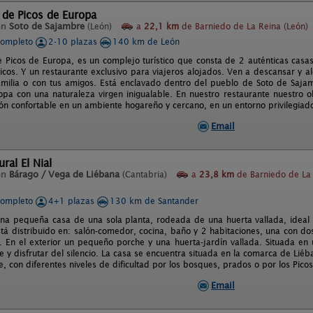
 de Picos de Europa
en
Soto de Sajambre
(León)
a
22,1 km
de Barniedo de La Reina (León)
completo
2-10 plazas
140 km de León
e Picos de Europa, es un complejo turístico que consta de 2 auténticas casa
icos. Y un restaurante exclusivo para viajeros alojados. Ven a descansar y al
amilia o con tus amigos. Está enclavado dentro del pueblo de Soto de Sajam
opa con una naturaleza virgen inigualable. En nuestro restaurante nuestro 
ón confortable en un ambiente hogareño y cercano, en un entorno privilegiad
Email
ral El Nial
en
Bárago / Vega de Liébana
(Cantabria)
a
23,8 km
de Barniedo de La
completo
4+1 plazas
130 km de Santander
una pequeña casa de una sola planta, rodeada de una huerta vallada, ideal pa
stá distribuido en: salón-comedor, cocina, baño y 2 habitaciones, una con 
 En el exterior un pequeño porche y una huerta-jardín vallada. Situada en
e y disfrutar del silencio. La casa se encuentra situada en la comarca de Liéb
e, con diferentes niveles de dificultad por los bosques, prados o por los Pico
Email