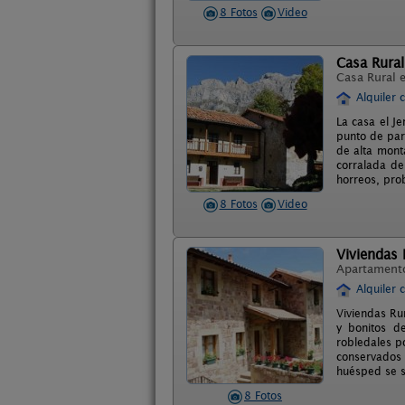
8 Fotos
Video
Casa Rural
Casa Rural 
Alquiler 
La casa el J
punto de part
de alta mont
corralada de
horreos, prob
8 Fotos
Video
Viviendas 
Apartament
Alquiler 
Viviendas Ru
y bonitos de
robledales p
conservados 
huésped se s
8 Fotos