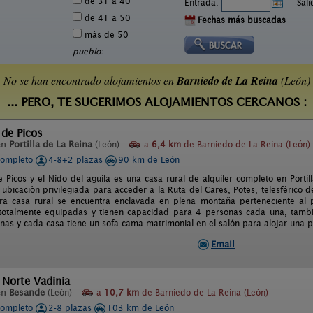
de 31 a 40
Entrada:
-
Sal
de 41 a 50
Fechas más buscadas
más de 50
pueblo:
No se han encontrado alojamientos en
Barniedo de La Reina
(León)
... PERO, TE SUGERIMOS ALOJAMIENTOS CERCANOS :
 de Picos
en
Portilla de La Reina
(León)
a
6,4 km
de Barniedo de La Reina (León)
completo
4-8+2 plazas
90 km de León
e Picos y el Nido del aguila es una casa rural de alquiler completo en Portil
ubicaciòn privilegiada para acceder a la Ruta del Cares, Potes, telesférico
tra casa rural se encuentra enclavada en plena montaña perteneciente al
totalmente equipadas y tienen capacidad para 4 personas cada una, tambi
nas y cada casa tiene un sofa cama-matrimonial en el salón para alojar una 
Email
 Norte Vadinia
en
Besande
(León)
a
10,7 km
de Barniedo de La Reina (León)
completo
2-8 plazas
103 km de León