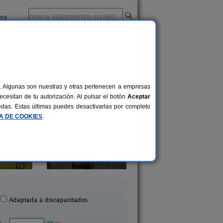
ios
-
al. Algunas son nuestras y otras pertenecen a empresas
cesitan de tu autorización. Al pulsar el botón
Aceptar
uedas. Estas últimas puedes desactivarlas por completo
CA DE COOKIES
.
CTR El Holandés Errante
Casa Rural Faldi
14 pers.
25 €
Murias de Paredes (León)
Sosas de Laciana (L
desde
Adaptada a discapacitados