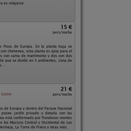
ea es relajarse.
15 €
pers/noche
e Picos de Europa. En la planta baja se
 con chimenea, esta planta es apta para el
 dos con cama de matrimonio y dos con dos
nde que se divide en 3 ambientes, zona de
...
21 €
 (León)
pers/noche
cos de Europa y dentro del Parque Nacional
e posee jardín privado y dotada con las
rodea está conformado por frondosos montes
e los Macizos Central y Occidental de Los
ermeja, La Torre de Friero y otras más.