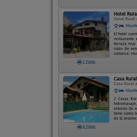
Hotel Rural
Hotel Rural
Alquil
El hotel cuen
restaurante 
terraza muy 
rutas de sen
comarca: mus
7 Fotos
Casa Rural 
Casa Rural 
Alquil
2 Casas Rur
hidromasaje,
entorno de en
tiene como t
de la provinc
8 Fotos