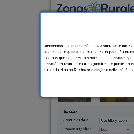
Busca por alojamiento
Alojamientos
>
Castilla y León
>
León
> Barni
Casas Rurales cerca 
Bienvenid@ a la información básica sobre las cookies 
Una cookie o galleta informática es un pequeño archiv
externas que nos prestan servicios. Las activadas y n
activarás el resto de cookies (analíticas y publicita
pulsando el botón
Rechazar
o elegir su activación/de
illasol
Complejo Rural Aguas Frías
2-6+1 pers.
8+
36 €
eón)
La Omañuela (León)
desde
desd
Buscar
Comunidades:
Provincias/Islas: