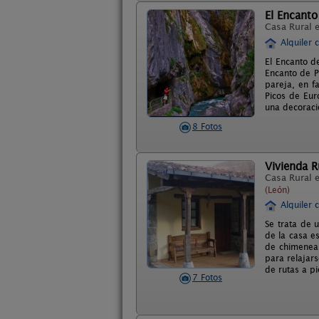
El Encanto
Casa Rural 
Alquiler 
El Encanto d
Encanto de P
pareja, en f
Picos de Eur
una decoraci
8 Fotos
Vivienda Ru
Casa Rural 
(León)
Alquiler 
Se trata de 
de la casa e
de chimenea.
para relajars
de rutas a pi
7 Fotos