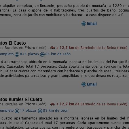
e alquiler completo, en Besande, pequeño pueblo de montaña, a 1280 m de
entina. La casa dispone de 4 habitaciones, tres cuartos de baño, cocina
menea, zona de jardín con mobiliario y barbacoa. La casa dispone de wifi.
Email
tos El Cueto
os Rurales en
Prioro
(León)
a
12,5 km
de Barniedo de La Reina (León)
completo
8+5 plazas
85 km de León
4 apartamentos ubicado en la montaña leonesa en los límites del Parque Re
quí. Capacidad total 17 personas. Cada apartamento cuenta con cocina tot
ón. La casa cuenta con merendero con barbacoa y plancha de asar. Preciosas v
de actividades para realizar y gran tranquilidad si lo que desea es relajarse.
Email
tos Rurales El Cueto
os Rurales en
Prioro
(León)
a
12,7 km
de Barniedo de La Reina (León)
completo
17 plazas
85 km de León
 cuatro apartamentos ubicado en la montaña leonesa en los límites del 
stas de esquí. Capacidad total 17 personas. Cada apartamento cuenta con
na habitación. La casa cuenta con merendero con barbacoa y plancha de as