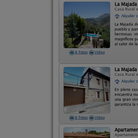
La Majada
Casa Rural 
Alquiler 
La Majada de
pueblo y pan
hermosas vi
magníficos p
al calor de l
8 Fotos
Video
La Majada 
Casa Rural 
Alquiler 
En pleno cas
encuentra nu
una gran viv
garantiza la
8 Fotos
Video
Apartamen
Apartament