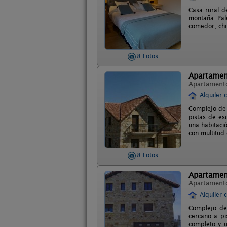
Casa rural d
montaña Pal
comedor, chi
8 Fotos
Apartamen
Apartament
Alquiler 
Complejo de 
pistas de es
una habitaci
con multitud 
8 Fotos
Apartamen
Apartament
Alquiler 
Complejo de
cercano a pi
completo y u