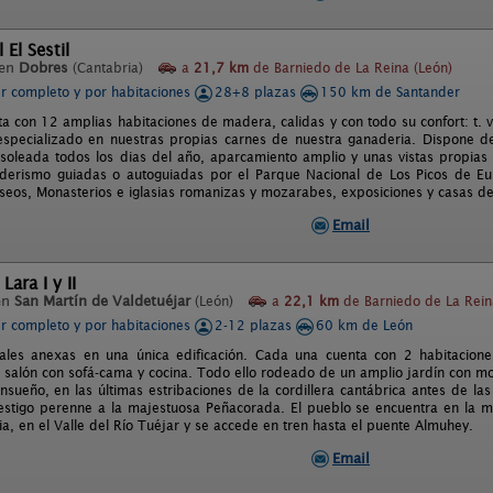
 El Sestil
 en
Dobres
(Cantabria)
a
21,7 km
de Barniedo de La Reina (León)
er completo y por habitaciones
28+8 plazas
150 km de Santander
ta con 12 amplias habitaciones de madera, calidas y con todo su confort: t. v
especializado en nuestras propias carnes de nuestra ganaderia. Dispone de
soleada todos los dias del año, aparcamiento amplio y unas vistas propias
derismo guiadas o autoguiadas por el Parque Nacional de Los Picos de Euro
eos, Monasterios e iglasias romanizas y mozarabes, exposiciones y casas de
Email
Lara I y II
en
San Martín de Valdetuéjar
(León)
a
22,1 km
de Barniedo de La Rein
er completo y por habitaciones
2-12 plazas
60 km de León
ales anexas en una única edificación. Cada una cuenta con 2 habitacio
 salón con sofá-cama y cocina. Todo ello rodeado de un amplio jardín con mob
sueño, en las últimas estribaciones de la cordillera cantábrica antes de las
estigo perenne a la majestuosa Peñacorada. El pueblo se encuentra en la m
ia, en el Valle del Río Tuéjar y se accede en tren hasta el puente Almuhey.
Email