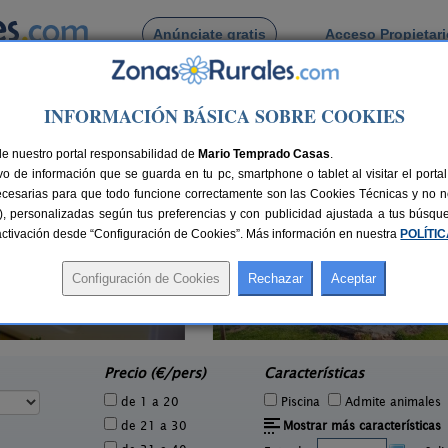
Anúnciate gratis
Acceso Propietar
Busca por pueblo
INFORMACIÓN BÁSICA SOBRE COOKIES
edo de La Reina
de Barniedo de La Reina
de nuestro portal responsabilidad de
Mario Temprado Casas
.
o de información que se guarda en tu pc, smartphone o tablet al visitar el port
ecesarias para que todo funcione correctamente son las Cookies Técnicas y no ne
rias), personalizadas según tus preferencias y con publicidad ajustada a tus búsq
sactivación desde “Configuración de Cookies”. Más información en nuestra
POLÍTI
Casa Rural Molino Chopin
1 pers.
4+2 pers.
27 €
28 €
Sopeña de Carneros (León)
e
desde
Precio (€/pers)
Características
de 1 a 20
Piscina
Admite animales
de 21 a 30
Mostrar más características