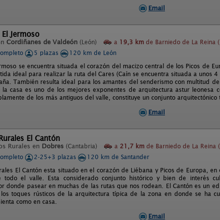
Email
 El Jermoso
en
Cordiñanes de Valdeón
(León)
a
19,3 km
de Barniedo de La Reina (
completo
5 plazas
120 km de León
ermoso se encuentra situada el corazón del macizo central de los Picos de Eu
ida ideal para realizar la ruta del Cares (Caín se encuentra situada a unos 4
aña. También resulta ideal para los amantes del senderismo con multitud de
 la casa es uno de los mejores exponentes de arquitectura astur leonesa c
lamente de los más antiguos del valle, constituye un conjunto arquitectónico 
Email
Rurales El Cantón
os Rurales en
Dobres
(Cantabria)
a
21,7 km
de Barniedo de La Reina 
completo
2-25+3 plazas
120 km de Santander
rales El Cantón esta situado en el corazón de Liébana y Picos de Europa, en
 todo el valle. Esta considerado conjunto histórico y bien de interés c
or donde pasear en muchas de las rutas que nos rodean. El Cantón es un edif
los toques rústicos de la arquitectura típica de la zona en donde se ha cu
ienta como en casa.
Email