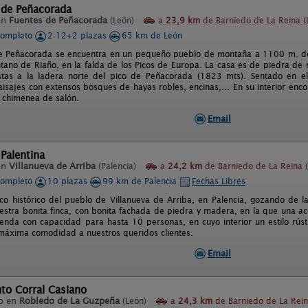
 de Peñacorada
en
Fuentes de Peñacorada
(León)
a
23,9 km
de Barniedo de La Reina (
completo
2-12+2 plazas
65 km de León
 Peñacorada se encuentra en un pequeño pueblo de montaña a 1100 m. de a
tano de Riaño, en la falda de los Picos de Europa. La casa es de piedra d
stas a la ladera norte del pico de Peñacorada (1823 mts). Sentado en el
aisajes con extensos bosques de hayas robles, encinas,... En su interior enc
a chimenea de salón.
Email
Palentina
en
Villanueva de Arriba
(Palencia)
a
24,2 km
de Barniedo de La Reina 
completo
10 plazas
99 km de Palencia
Fechas Libres
co histórico del pueblo de Villanueva de Arriba, en Palencia, gozando de la 
estra bonita finca, con bonita fachada de piedra y madera, en la que una ac
ienda con capacidad para hasta 10 personas, en cuyo interior un estilo rústi
 máxima comodidad a nuestros queridos clientes.
Email
to Corral Casiano
o en
Robledo de La Guzpeña
(León)
a
24,3 km
de Barniedo de La Rein