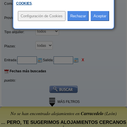
COOKIES
.
Comunidades:
Provincias/Islas:
Tipo alquiler:
Plazas:
X
Entrada:
Salida:
Fechas más buscadas
pueblo:
MÁS FILTROS
No se han encontrado alojamientos en
Carracedelo
(León)
... PERO, TE SUGERIMOS ALOJAMIENTOS CERCANOS
: