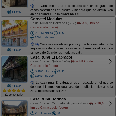
El Conjunto Rural Los Telares son un conjunto de
casas construidas en piedra y madera que se distribuyen
8 Fotos
en dos plantas. En la planta baja s ...
Cornatel Medulas
Hostal Rural en
Borrenes
a
8,3 km
de
(León)
Carracedelo (León)
2-27+3 plazas
40 €
100 km de León
Casa restaurada en piedra y madera respetando la
arquitectura de la zona, estamos en borrenes el bierzo a
8 Fotos
tan solo de 6km de las medulas pat ...
Casa Rural El Labrador
Casa Rural en
Quilós
a
8,8 km
de
(León)
Carracedelo (León)
6-10+1 plazas
38 €
129 km de León
La casa rural El Labrador es un espacio en el que se
8 Fotos
detiene el tiempo. Antigua casa de arquitectura típica de la
zona reconstruida utilizan ...
(1 comentario)
Casa Rural Dorinda
Casa Rural en
Campelo / Arganza
a
10,6
(León)
km
de Carracedelo (León)
2-8+1 plazas
30 €