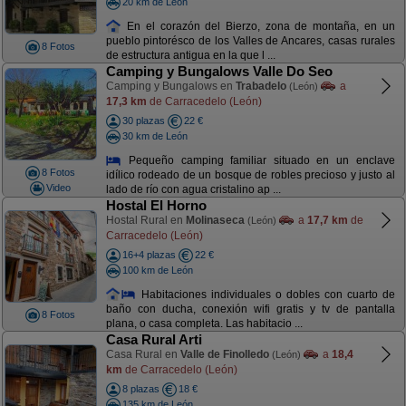
20 km de León
En el corazón del Bierzo, zona de montaña, en un
pueblo pintorésco de los Valles de Ancares, casas rurales
8 Fotos
de estructura antigua en la que l ...
Camping y Bungalows Valle Do Seo
Camping y Bungalows en
Trabadelo
a
(León)
17,3 km
de Carracedelo (León)
30 plazas
22 €
30 km de León
Pequeño camping familiar situado en un enclave
8 Fotos
idílico rodeado de un bosque de robles precioso y justo al
Video
lado de río con agua cristalino ap ...
Hostal El Horno
Hostal Rural en
Molinaseca
a
17,7 km
de
(León)
Carracedelo (León)
16+4 plazas
22 €
100 km de León
Habitaciones individuales o dobles con cuarto de
baño con ducha, conexión wifi gratis y tv de pantalla
8 Fotos
plana, o casa completa. Las habitacio ...
Casa Rural Arti
Casa Rural en
Valle de Finolledo
a
18,4
(León)
km
de Carracedelo (León)
8 plazas
18 €
135 km de León