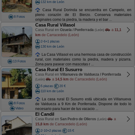
132 km de León
Casa Rural Dorinda se encuentra en Campelo, en
pleno corazón de El Bierzo. Conserva materiales
8 Fotos
originales como la piedra, la madera y el bar ...
Casa Rural Villasol
Casa Rural en
Ozuela / Ponferrada
a
11,1
(León)
km
de Carracedelo (León)
2-6+1 plazas
130 km de León
La Casa Villasol es una hermosa casa de construcción
rural, con materiales como la piedra, madera y pizarra.
13 Fotos
Zona para pasear con mascotas r ...
Casa Rural El Susurro
Casa Rural en
Villanueva de Valdueza / Ponferrada
a
14,5 km
de Carracedelo (León)
(León)
5 plazas
20 €
110 km de León
La casa rural El Susurro está ubicada en Villanueva
8 Fotos
de Valdueza a 9 Km de Ponferrada. Dispone de todo lo
Video
necesario para hacer de tus vacacio ...
El Candil
Casa Rural en
San Pedro de Olleros
a
(León)
15,8 km
de Carracedelo (León)
2-10+2 plazas
15 €