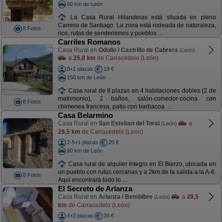
60 km de León
La Casa Rural Hilanderas está situada en pleno
Camino de Santiago. La zona está rodeada de naturaleza,
8 Fotos
rios, rutas de senderismos y pueblos ...
Carriles Romanos
Casa Rural en
Odollo / Castrillo de Cabrera
(León)
a
25,8 km
de Carracedelo (León)
8+1 plazas
19 €
150 km de León
Casa rural de 8 plazas en 4 habitaciones dobles (2 de
matrimonio), 2 baños, salón-comedor-cocina con
8 Fotos
chimenea francesa, patio con barbacoa. ...
Casa Belarmino
Casa Rural en
San Esteban del Toral
a
(León)
28,5 km
de Carracedelo (León)
2-5+1 plazas
20 €
90 km de León
Casa rural de alquiler íntegro en El Bierzo, ubicada en
un pueblo con rutas cercanas y a 2km de la salida a la A-6.
8 Fotos
Aquí encontrará todo lo ...
El Secreto de Arlanza
Casa Rural en
Arlanza / Bembibre
a
28,5
(León)
km
de Carracedelo (León)
4+2 plazas
20 €