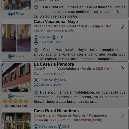
Casa Rural Arti, ubicada en Valle de finolledo. Uno de
los parajes naturales más emblemáticos, situado al Norte
8 Fotos
del Bierzo y cerca de los An ...
Casa Vacacional Naye
Vivienda turística en
Almázcara
a
19,2
(León)
km
de Carracedelo (León)
6 plazas
25 €
106 km de León
Casa Vacacional Naye esta completamente
amueblada. Una vivienda con encanto que brinda todo
8 Fotos
tipo de comodidades a sus huéspedes. Tranquilida ...
La Casa de Pandora
Casa Rural en
Valdelaloba
a
20,5 km
de
(León)
Carracedelo (León)
2-5 plazas
18 €
110 km de León
Nos encontramos en Valdelaloba, un pueblecito que
8 Fotos
pertenece al municipio de Toreno, en la comarca del
Bierzo. Nuestra casa fué construida en ...
(3 comentarios)
Casa Rural Hilanderas
Casa Rural en
Riego de Ambrós / Molinaseca
a
21,2 km
de Carracedelo (León)
(León)
3-8+1 plazas
20 €