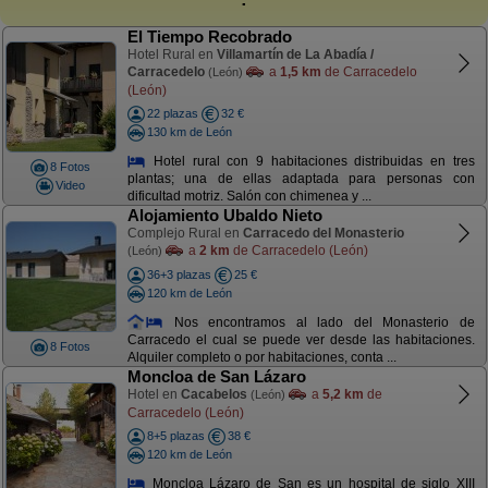
El Tiempo Recobrado
Hotel Rural en
Villamartín de La Abadía /
Carracedelo
a
1,5 km
de Carracedelo
(León)
(León)
22 plazas
32 €
130 km de León
Hotel rural con 9 habitaciones distribuidas en tres
8 Fotos
plantas; una de ellas adaptada para personas con
Video
dificultad motriz. Salón con chimenea y ...
Alojamiento Ubaldo Nieto
Complejo Rural en
Carracedo del Monasterio
a
2 km
de Carracedelo (León)
(León)
36+3 plazas
25 €
120 km de León
Nos encontramos al lado del Monasterio de
Carracedo el cual se puede ver desde las habitaciones.
8 Fotos
Alquiler completo o por habitaciones, conta ...
Moncloa de San Lázaro
Hotel en
Cacabelos
a
5,2 km
de
(León)
Carracedelo (León)
8+5 plazas
38 €
120 km de León
Moncloa Lázaro de San es un hospital de siglo XIII