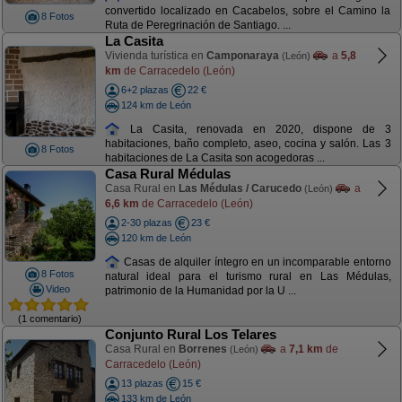
convertido localizado en Cacabelos, sobre el Camino la
8 Fotos
Ruta de Peregrinación de Santiago. ...
La Casita
Vivienda turística en
Camponaraya
a
5,8
(León)
km
de Carracedelo (León)
6+2 plazas
22 €
124 km de León
La Casita, renovada en 2020, dispone de 3
habitaciones, baño completo, aseo, cocina y salón. Las 3
8 Fotos
habitaciones de La Casita son acogedoras ...
Casa Rural Médulas
Casa Rural en
Las Médulas / Carucedo
a
(León)
6,6 km
de Carracedelo (León)
2-30 plazas
23 €
120 km de León
Casas de alquiler íntegro en un incomparable entorno
8 Fotos
natural ideal para el turismo rural en Las Médulas,
Video
patrimonio de la Humanidad por la U ...
(1 comentario)
Conjunto Rural Los Telares
Casa Rural en
Borrenes
a
7,1 km
de
(León)
Carracedelo (León)
13 plazas
15 €
133 km de León