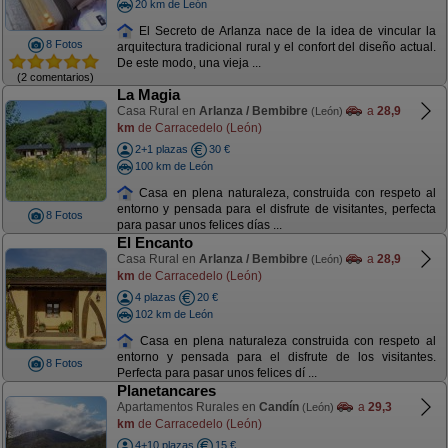
20 km de León
El Secreto de Arlanza nace de la idea de vincular la
8 Fotos
arquitectura tradicional rural y el confort del diseño actual.
De este modo, una vieja ...
(2 comentarios)
La Magia
Casa Rural en
Arlanza / Bembibre
a
28,9
(León)
km
de Carracedelo (León)
2+1 plazas
30 €
100 km de León
Casa en plena naturaleza, construida con respeto al
entorno y pensada para el disfrute de visitantes, perfecta
8 Fotos
para pasar unos felices días ...
El Encanto
Casa Rural en
Arlanza / Bembibre
a
28,9
(León)
km
de Carracedelo (León)
4 plazas
20 €
102 km de León
Casa en plena naturaleza construida con respeto al
entorno y pensada para el disfrute de los visitantes.
8 Fotos
Perfecta para pasar unos felices dí ...
Planetancares
Apartamentos Rurales en
Candín
a
29,3
(León)
km
de Carracedelo (León)
4+10 plazas
15 €