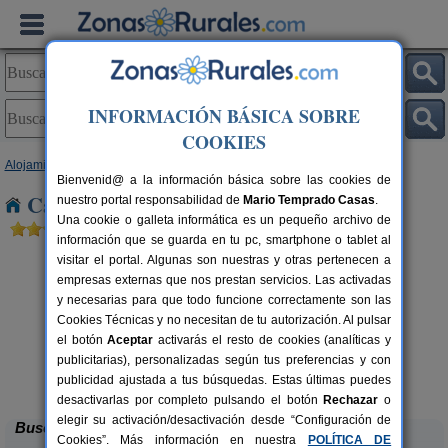
INFORMACIÓN BÁSICA SOBRE
COOKIES
Alojamientos
>
Castilla y León
>
León
> Carracedelo
Bienvenid@ a la información básica sobre las cookies de
Casas Rurales cerca de Carracedelo
nuestro portal responsabilidad de
Mario Temprado Casas
.
Una cookie o galleta informática es un pequeño archivo de
información que se guarda en tu pc, smartphone o tablet al
visitar el portal. Algunas son nuestras y otras pertenecen a
empresas externas que nos prestan servicios. Las activadas
y necesarias para que todo funcione correctamente son las
Cookies Técnicas y no necesitan de tu autorización. Al pulsar
el botón
Aceptar
activarás el resto de cookies (analíticas y
publicitarias), personalizadas según tus preferencias y con
Complejo Rural Aguas Frías
rs.
8+1 pers.
 €
27 €
publicidad ajustada a tus búsquedas. Estas últimas puedes
La Omañuela (León)
desde
desactivarlas por completo pulsando el botón
Rechazar
o
elegir su activación/desactivación desde “Configuración de
Buscar
Cookies”. Más información en nuestra
POLÍTICA DE