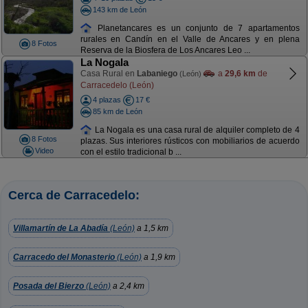
143 km de León
Planetancares es un conjunto de 7 apartamentos
rurales en Candín en el Valle de Ancares y en plena
8 Fotos
Reserva de la Biosfera de Los Ancares Leo ...
La Nogala
Casa Rural en
Labaniego
a
29,6 km
de
(León)
Carracedelo (León)
4 plazas
17 €
85 km de León
La Nogala es una casa rural de alquiler completo de 4
8 Fotos
plazas. Sus interiores rústicos con mobiliarios de acuerdo
Video
con el estilo tradicional b ...
Cerca de Carracedelo:
Villamartín de La Abadía
(León)
a 1,5 km
Carracedo del Monasterio
(León)
a 1,9 km
Posada del Bierzo
(León)
a 2,4 km