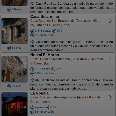
Casa Rural La Candea es un antigüo pajar reformado
de forma artesanal, con materiales naturales y ecológicos,
8 Fotos
respetando la construcción tra ...
Casa Belarmino
Casa Rural en
San Esteban del Toral
a
(León)
25,8 km
de El Ganso (León)
2-5+1 plazas
20 €
90 km de León
Casa rural de alquiler íntegro en El Bierzo, ubicada en
un pueblo con rutas cercanas y a 2km de la salida a la A-6.
8 Fotos
Aquí encontrará todo lo ...
Hostal El Horno
Hostal Rural en
Molinaseca
a
26,6 km
de
(León)
El Ganso (León)
16+4 plazas
22 €
100 km de León
Habitaciones individuales o dobles con cuarto de
baño con ducha, conexión wifi gratis y tv de pantalla
8 Fotos
plana, o casa completa. Las habitacio ...
La Nogala
Casa Rural en
Labaniego
a
27,9 km
de El
(León)
Ganso (León)
4 plazas
17 €
85 km de León