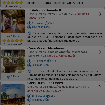
entorno de la Ruta romana del Oro. A 10 km ...
(1 comentario)
El Refugio Soñado II
Casa Rural en
Pozos
a
22,7 km
de El
(León)
Ganso (León)
4+1 plazas
45 €
115 km de León
Casa rural de alquiler completo pensada para alojar
8 Fotos
grupos de 2 a 5 personas. Ideal para escapadas en
pareja, o pequeñas familias que quiera ...
(3 comentarios)
Casa Rural Hilanderas
Casa Rural en
Riego de Ambrós / Molinaseca
a
23 km
de El Ganso (León)
(León)
3-8+1 plazas
20 €
60 km de León
La Casa Rural Hilanderas está situada en pleno
Camino de Santiago. La zona está rodeada de naturaleza,
8 Fotos
rios, rutas de senderismos y pueblos ...
Casa Rural Las Urces
Casa Rural en
Santibáñez de la Isla
a
(León)
24,6 km
de El Ganso (León)
10+6 plazas
15 €
40 km de León