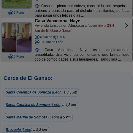
Casa en plena naturaleza, construida con respeto al
entorno y pensada para el disfrute de visitantes, perfecta
8 Fotos
para pasar unos felices días ...
Casa Vacacional Naye
Vivienda turística en
Almázcara
a
28,4
(León)
km
de El Ganso (León)
6 plazas
25 €
106 km de León
Casa Vacacional Naye esta completamente
amueblada. Una vivienda con encanto que brinda todo
8 Fotos
tipo de comodidades a sus huéspedes. Tranquilida ...
Cerca de El Ganso:
Santa Colomba de Somoza
(León)
a 3,5 km
Santa Catalina de Somoza
(León)
a 4,3 km
Santa Marina de Somoza
(León)
a 5 km
Brazuelo
(León)
a 5,8 km