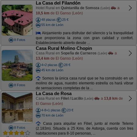
La Casa del Filandón
Hotel Rural en
Quintanilla de Somoza
a
(León)
10,5 km
de El Ganso (León)
48 plazas
25 €
55 km de León
Alojamiento para disfrutar del silencio y la tranquilidad
que proporciona la zona con gran calidad y confort.
8 Fotos
Establecimiento abierto desde ...
Casa Rural Molino Chopin
Casa Rural en
Sopeña de Carneros
a
(León)
13,4 km
de El Ganso (León)
4+2 plazas
28 €
45 km de León
Somos la única casa rural que se ha construido en un
molino de agua, nuestro elemento estrella os hará vibrar
8 Fotos
de sensaciones completas de la ...
La Casa de Rosa
Casa Rural en
Filiel / Lucillo
a
13,8 km
de
(León)
El Ganso (León)
4-8+1 plazas
23 €
70 km de León
Casa para alquilar en Filiel, junto al monte Teleno
8 Fotos
(2.183m). Situada a 25 Kms. de Astorga, cuenta con tres
habitaciones para 8-10 personas, ...