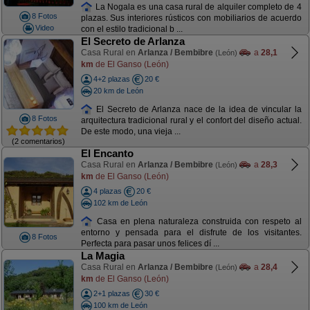
La Nogala es una casa rural de alquiler completo de 4
8 Fotos
plazas. Sus interiores rústicos con mobiliarios de acuerdo
Video
con el estilo tradicional b ...
El Secreto de Arlanza
Casa Rural en
Arlanza / Bembibre
a
28,1
(León)
km
de El Ganso (León)
4+2 plazas
20 €
20 km de León
El Secreto de Arlanza nace de la idea de vincular la
8 Fotos
arquitectura tradicional rural y el confort del diseño actual.
De este modo, una vieja ...
(2 comentarios)
El Encanto
Casa Rural en
Arlanza / Bembibre
a
28,3
(León)
km
de El Ganso (León)
4 plazas
20 €
102 km de León
Casa en plena naturaleza construida con respeto al
entorno y pensada para el disfrute de los visitantes.
8 Fotos
Perfecta para pasar unos felices dí ...
La Magia
Casa Rural en
Arlanza / Bembibre
a
28,4
(León)
km
de El Ganso (León)
2+1 plazas
30 €
100 km de León