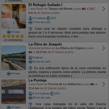
(1 comentario)
El Refugio Soñado I
Casa Rural en
Tabuyo del Monte
a
16,7
(León)
km
de El Ganso (León)
4+2 plazas
35 €
77 km de León
Casa rural de alquiler completo para albergar a
8 Fotos
grupos de 2 a 6 personas. Ideal para parejas que quieran
hacer una escapada romántica, o fam ...
(2 comentarios)
La Obra de Joaquín
Vivienda turística en
La Ribera de Folgoso
(León)
a
20,5 km
de El Ganso (León)
8 plazas
91 km de León
Es una edificación típica de la zona construida en
piedra, madera y pizarra como antaño. La primera planta
8 Fotos
se distribuye en salón-comedor y ...
La Ponteja
Casa Rural en
Fresno de La Valduerna
a
(León)
21,8 km
de El Ganso (León)
6-11+4 plazas
18 €
60 km de León
Una casa maragata en el valle del Duerna
8 Fotos
(Valduerna). A la sombra del mítico monte Teleno y en el