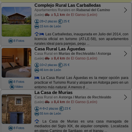
Complejo Rural Las Carballedas
Apartamentos Rurales en
Rabanal del Camino
a
5,1 km
de El Ganso (León)
(León)
28+2 plazas
25 €
15 km de León
Las Carballedas, inaugurada en Julio del 2014, con
licencia oficial en turismo (AT-LE-58), son apartamentos
8 Fotos
rurales ideal para parejas, pequ ...
Casa Rural Las Águedas
Casa Rural en
Murias de Rechivaldo / Astorga
a
8,4 km
de El Ganso (León)
(León)
10+2 plazas
25 €
46 km de León
La Casa Rural Las Águedas es la mejor opción para
8 Fotos
practicar el Turismo Rural y alojarse en Astorga pero en un
Video
entorno más natural. A menos d ...
La Casa de Murias
Casa Rural en
Astorga / Murias de Rechivaldo
a
8,4 km
de El Ganso (León)
(León)
4-8+2 plazas
23 €
55 km de León
La Casa de Murias es una casa maragata de
mediados del Siglo XIX, de alquiler completo. Localizada
8 Fotos
en pleno Camino de Santiago, en el tranqu ...