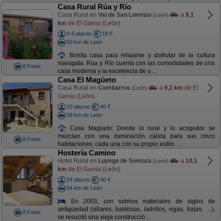
Casa Rural Rúa y Río
Casa Rural en
Val de San Lorenzo
a
9,1
(León)
km
de El Ganso (León)
4-6 plazas
18 €
50 km de León
Bonita casa para relajarse y disfrutar de la cultura
maragata. Rúa y Río cuenta con las comodidades de una
8 Fotos
casa moderna y la excelencia de u ...
Casa El Magüeto
Casa Rural en
Combarros
a
9,1 km
de El
(León)
Ganso (León)
10 plazas
40 €
58 km de León
Casa Magüeto: Donde lo rural y lo acogedor se
mezclan con una iluminación cálida para sus cinco
8 Fotos
habitaciones, cada una con su propio estilo. ...
Hostería Camino
Hotel Rural en
Luyego de Somoza
a
10,1
(León)
km
de El Ganso (León)
24 plazas
40 €
54 km de León
En 2003, con sobrios materiales de siglos de
antigüedad (sillares, baldosas, ladrillos, vigas, forjas, …),
8 Fotos
se resucitó una vieja construcció ...