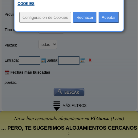
COOKIES
.
Provincias/Islas:
Tipo alquiler:
Plazas:
X
Entrada:
Salida:
Fechas más buscadas
pueblo:
MÁS FILTROS
No se han encontrado alojamientos en
El Ganso
(León)
... PERO, TE SUGERIMOS ALOJAMIENTOS CERCANOS
: