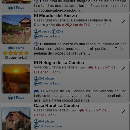
Casa rural de alquiler íntegro o una de las plantas de
la casa. Las dos plantas están perfectamente equipadas
8 Fotos
con cocina-salón-comedor, tv, ...
El Mirador del Bierzo
Casa Rural en
Tedejo / Bembibre / Folgoso de la
Rivera
a
25,2 km
de El Ganso (León)
(León)
6 plazas
25 €
90 km de León
El mirador del bierzo es una casa rural situada en una
8 Fotos
ladera con vistas preciosas en el pueblo de Tedejo,
pedanía de Folgoso de la Rivera, ...
(3 comentarios)
El Refugio de La Candea
Vivienda turística en
Tedejo
a
25,3 km
de
(León)
El Ganso (León)
2+1 plazas
81 km de León
El Refugio de La Candea es una vivienda de uso
turístico de planta baja y jardín privado, todo en el mismo
8 Fotos
nivel, para mayor comodidad en pe ...
Casa Rural La Candea
Casa Rural en
Tedejo
a
25,3 km
de El
(León)
Ganso (León)
6+1 plazas
100 km de León