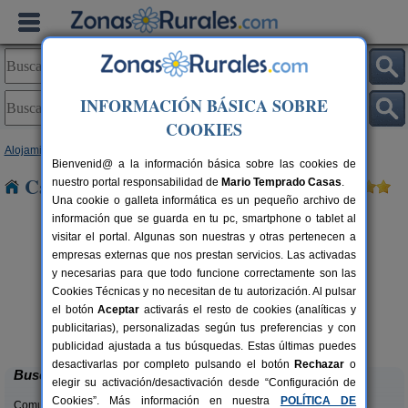
INFORMACIÓN BÁSICA SOBRE
COOKIES
Alojamientos
>
Castilla y León
>
León
> El Ganso
Bienvenid@ a la información básica sobre las cookies de
Casas Rurales cerca de El Ganso
nuestro portal responsabilidad de
Mario Temprado Casas
.
Una cookie o galleta informática es un pequeño archivo de
información que se guarda en tu pc, smartphone o tablet al
visitar el portal. Algunas son nuestras y otras pertenecen a
empresas externas que nos prestan servicios. Las activadas
y necesarias para que todo funcione correctamente son las
Cookies Técnicas y no necesitan de tu autorización. Al pulsar
el botón
Aceptar
activarás el resto de cookies (analíticas y
Complejo Rural Aguas Frías
rs.
8+1 pers.
publicitarias), personalizadas según tus preferencias y con
 €
27 €
La Omañuela (León)
desde
publicidad ajustada a tus búsquedas. Estas últimas puedes
desactivarlas por completo pulsando el botón
Rechazar
o
Buscar
elegir su activación/desactivación desde “Configuración de
Cookies”. Más información en nuestra
POLÍTICA DE
Comunidades: