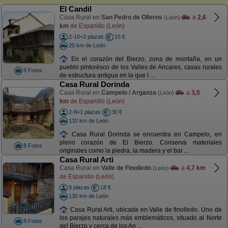
El Candil
Casa Rural en
San Pedro de Olleros
a
2,6
(León)
km
de Espanillo (León)
2-10+2 plazas
15 €
20 km de León
En el corazón del Bierzo, zona de montaña, en un
pueblo pintorésco de los Valles de Ancares, casas rurales
8 Fotos
de estructura antigua en la que l ...
Casa Rural Dorinda
Casa Rural en
Campelo / Arganza
a
3,5
(León)
km
de Espanillo (León)
2-8+1 plazas
30 €
132 km de León
Casa Rural Dorinda se encuentra en Campelo, en
pleno corazón de El Bierzo. Conserva materiales
8 Fotos
originales como la piedra, la madera y el bar ...
Casa Rural Arti
Casa Rural en
Valle de Finolledo
a
4,7 km
(León)
de Espanillo (León)
8 plazas
18 €
135 km de León
Casa Rural Arti, ubicada en Valle de finolledo. Uno de
los parajes naturales más emblemáticos, situado al Norte
8 Fotos
del Bierzo y cerca de los An ...