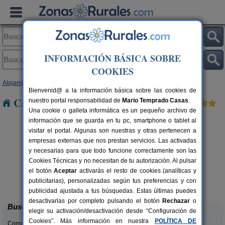
INFORMACIÓN BÁSICA SOBRE
COOKIES
Alojamientos
>
Castilla y León
>
León
> Espanillo
Bienvenid@ a la información básica sobre las cookies de
Casas Rurales cerca de Espanillo
nuestro portal responsabilidad de
Mario Temprado Casas
.
Una cookie o galleta informática es un pequeño archivo de
información que se guarda en tu pc, smartphone o tablet al
visitar el portal. Algunas son nuestras y otras pertenecen a
empresas externas que nos prestan servicios. Las activadas
y necesarias para que todo funcione correctamente son las
Cookies Técnicas y no necesitan de tu autorización. Al pulsar
el botón
Aceptar
activarás el resto de cookies (analíticas y
Complejo Rural Aguas Frías
H
rs.
8+1 pers.
publicitarias), personalizadas según tus preferencias y con
 €
27 €
La Omañuela (León)
desde
publicidad ajustada a tus búsquedas. Estas últimas puedes
desactivarlas por completo pulsando el botón
Rechazar
o
Buscar
elegir su activación/desactivación desde “Configuración de
Cookies”. Más información en nuestra
POLÍTICA DE
Comunidades: