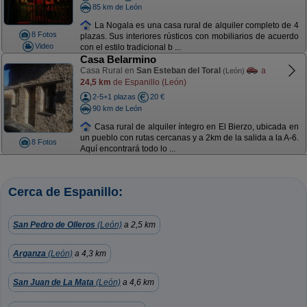
85 km de León
La Nogala es una casa rural de alquiler completo de 4
8 Fotos
plazas. Sus interiores rústicos con mobiliarios de acuerdo
Video
con el estilo tradicional b ...
Casa Belarmino
Casa Rural en
San Esteban del Toral
a
(León)
24,5 km
de Espanillo (León)
2-5+1 plazas
20 €
90 km de León
Casa rural de alquiler íntegro en El Bierzo, ubicada en
un pueblo con rutas cercanas y a 2km de la salida a la A-6.
8 Fotos
Aquí encontrará todo lo ...
Cerca de Espanillo:
San Pedro de Olleros
(León)
a 2,5 km
Arganza
(León)
a 4,3 km
San Juan de La Mata
(León)
a 4,6 km