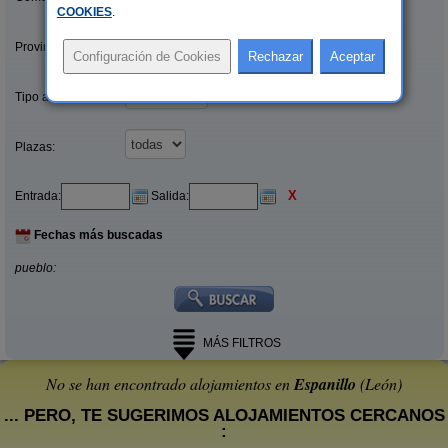
COOKIES
.
Provincias/Islas:
Tipo alquiler:
Plazas:
X
Entrada:
Salida:
Fechas más buscadas
pueblo:
MÁS FILTROS
No se han encontrado alojamientos en
Espanillo
(León)
... PERO, TE SUGERIMOS ALOJAMIENTOS CERCANOS
: