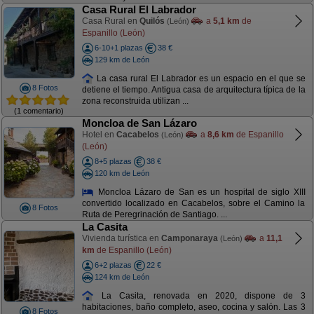
Casa Rural El Labrador
Casa Rural en
Quilós
a
5,1 km
de
(León)
Espanillo (León)
6-10+1 plazas
38 €
129 km de León
La casa rural El Labrador es un espacio en el que se
8 Fotos
detiene el tiempo. Antigua casa de arquitectura típica de la
zona reconstruida utilizan ...
(1 comentario)
Moncloa de San Lázaro
Hotel en
Cacabelos
a
8,6 km
de Espanillo
(León)
(León)
8+5 plazas
38 €
120 km de León
Moncloa Lázaro de San es un hospital de siglo XIII
convertido localizado en Cacabelos, sobre el Camino la
8 Fotos
Ruta de Peregrinación de Santiago. ...
La Casita
Vivienda turística en
Camponaraya
a
11,1
(León)
km
de Espanillo (León)
6+2 plazas
22 €
124 km de León
La Casita, renovada en 2020, dispone de 3
habitaciones, baño completo, aseo, cocina y salón. Las 3
8 Fotos