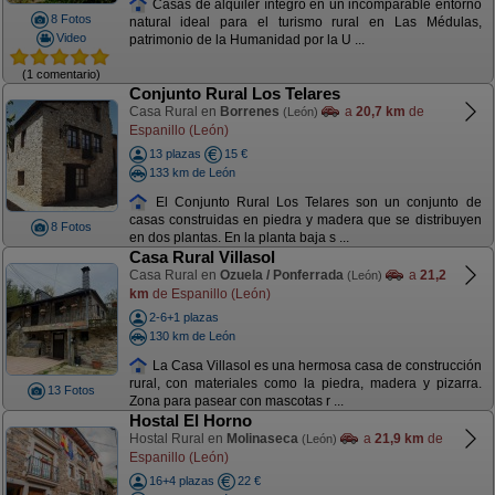
Casas de alquiler íntegro en un incomparable entorno
8 Fotos
natural ideal para el turismo rural en Las Médulas,
Video
patrimonio de la Humanidad por la U ...
(1 comentario)
Conjunto Rural Los Telares
Casa Rural en
Borrenes
a
20,7 km
de
(León)
Espanillo (León)
13 plazas
15 €
133 km de León
El Conjunto Rural Los Telares son un conjunto de
casas construidas en piedra y madera que se distribuyen
8 Fotos
en dos plantas. En la planta baja s ...
Casa Rural Villasol
Casa Rural en
Ozuela / Ponferrada
a
21,2
(León)
km
de Espanillo (León)
2-6+1 plazas
130 km de León
La Casa Villasol es una hermosa casa de construcción
rural, con materiales como la piedra, madera y pizarra.
13 Fotos
Zona para pasear con mascotas r ...
Hostal El Horno
Hostal Rural en
Molinaseca
a
21,9 km
de
(León)
Espanillo (León)
16+4 plazas
22 €