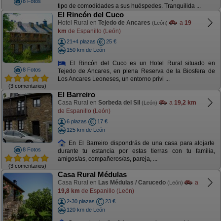
8 Fotos
tipo de comodidades a sus huéspedes. Tranquilida ...
El Rincón del Cuco
Hotel Rural en
Tejedo de Ancares
a
19
(León)
km
de Espanillo (León)
21+4 plazas
25 €
150 km de León
El Rincón del Cuco es un Hotel Rural situado en
8 Fotos
Tejedo de Ancares, en plena Reserva de la Biosfera de
Los Ancares Leoneses, un entorno privi ...
(3 comentarios)
El Barreiro
Casa Rural en
Sorbeda del Sil
a
19,2 km
(León)
de Espanillo (León)
6 plazas
17 €
125 km de León
En El Barreiro dispondrás de una casa para alojarte
8 Fotos
durante tu estancia por estas tierras con tu familia,
amigos/as, compañeros/as, pareja, ...
(3 comentarios)
Casa Rural Médulas
Casa Rural en
Las Médulas / Carucedo
a
(León)
19,8 km
de Espanillo (León)
2-30 plazas
23 €
120 km de León