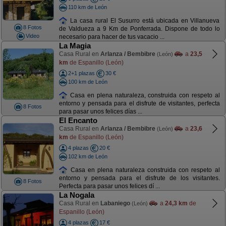
110 km de León
La casa rural El Susurro está ubicada en Villanueva
8 Fotos
de Valdueza a 9 Km de Ponferrada. Dispone de todo lo
Video
necesario para hacer de tus vacacio ...
La Magia
Casa Rural en
Arlanza / Bembibre
a
23,5
(León)
km
de Espanillo (León)
2+1 plazas
30 €
100 km de León
Casa en plena naturaleza, construida con respeto al
entorno y pensada para el disfrute de visitantes, perfecta
8 Fotos
para pasar unos felices días ...
El Encanto
Casa Rural en
Arlanza / Bembibre
a
23,6
(León)
km
de Espanillo (León)
4 plazas
20 €
102 km de León
Casa en plena naturaleza construida con respeto al
entorno y pensada para el disfrute de los visitantes.
8 Fotos
Perfecta para pasar unos felices dí ...
La Nogala
Casa Rural en
Labaniego
a
24,3 km
de
(León)
Espanillo (León)
4 plazas
17 €