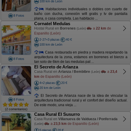
100 km de León
Habitaciones individuales o dobles con cuarto de
baño con ducha, conexión wifi gratis y tv de pantalla
8 Fotos
plana, o casa completa. Las habitacio ...
Cornatel Medulas
Hostal Rural en
Borrenes
a
22 km
de
(León)
Espanillo (León)
2-27+3 plazas
40 €
100 km de León
Casa restaurada en piedra y madera respetando la
arquitectura de la zona, estamos en borrenes el bierzo a
8 Fotos
tan solo de 6km de las medulas pat ...
El Secreto de Arlanza
Casa Rural en
Arlanza / Bembibre
a
23,4
(León)
km
de Espanillo (León)
4+2 plazas
20 €
20 km de León
El Secreto de Arlanza nace de la idea de vincular la
8 Fotos
arquitectura tradicional rural y el confort del diseño actual.
De este modo, una vieja ...
(2 comentarios)
Casa Rural El Susurro
Casa Rural en
Villanueva de Valdueza / Ponferrada
a
23,5 km
de Espanillo (León)
(León)
5 plazas
20 €