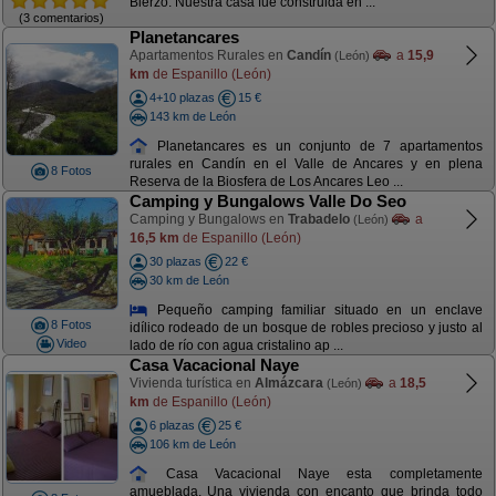
Bierzo. Nuestra casa fué construida en ...
(3 comentarios)
Planetancares
Apartamentos Rurales en
Candín
a
15,9
(León)
km
de Espanillo (León)
4+10 plazas
15 €
143 km de León
Planetancares es un conjunto de 7 apartamentos
rurales en Candín en el Valle de Ancares y en plena
8 Fotos
Reserva de la Biosfera de Los Ancares Leo ...
Camping y Bungalows Valle Do Seo
Camping y Bungalows en
Trabadelo
a
(León)
16,5 km
de Espanillo (León)
30 plazas
22 €
30 km de León
Pequeño camping familiar situado en un enclave
8 Fotos
idílico rodeado de un bosque de robles precioso y justo al
Video
lado de río con agua cristalino ap ...
Casa Vacacional Naye
Vivienda turística en
Almázcara
a
18,5
(León)
km
de Espanillo (León)
6 plazas
25 €
106 km de León
Casa Vacacional Naye esta completamente
amueblada. Una vivienda con encanto que brinda todo