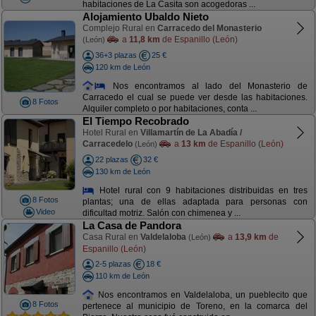
habitaciones de La Casita son acogedoras ...
Alojamiento Ubaldo Nieto
Complejo Rural en
Carracedo del Monasterio
a
11,8 km
de Espanillo (León)
(León)
36+3 plazas
25 €
120 km de León
Nos encontramos al lado del Monasterio de
Carracedo el cual se puede ver desde las habitaciones.
8 Fotos
Alquiler completo o por habitaciones, conta ...
El Tiempo Recobrado
Hotel Rural en
Villamartín de La Abadía /
Carracedelo
a
13 km
de Espanillo (León)
(León)
22 plazas
32 €
130 km de León
Hotel rural con 9 habitaciones distribuidas en tres
8 Fotos
plantas; una de ellas adaptada para personas con
Video
dificultad motriz. Salón con chimenea y ...
La Casa de Pandora
Casa Rural en
Valdelaloba
a
13,9 km
de
(León)
Espanillo (León)
2-5 plazas
18 €
110 km de León
Nos encontramos en Valdelaloba, un pueblecito que
8 Fotos
pertenece al municipio de Toreno, en la comarca del