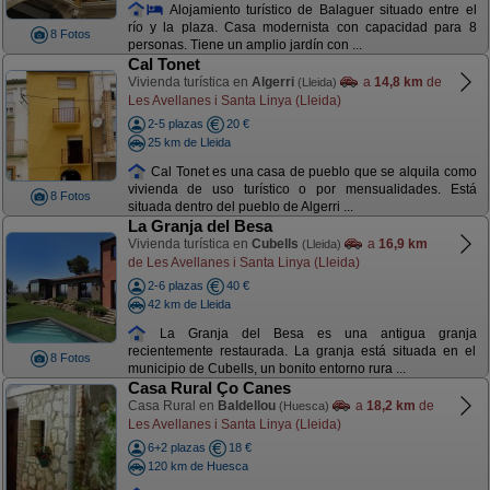
Alojamiento turístico de Balaguer situado entre el
río y la plaza. Casa modernista con capacidad para 8
8 Fotos
personas. Tiene un amplio jardín con ...
Cal Tonet
Vivienda turística en
Algerri
a
14,8 km
de
(Lleida)
Les Avellanes i Santa Linya (Lleida)
2-5 plazas
20 €
25 km de Lleida
Cal Tonet es una casa de pueblo que se alquila como
vivienda de uso turístico o por mensualidades. Está
8 Fotos
situada dentro del pueblo de Algerri ...
La Granja del Besa
Vivienda turística en
Cubells
a
16,9 km
(Lleida)
de Les Avellanes i Santa Linya (Lleida)
2-6 plazas
40 €
42 km de Lleida
La Granja del Besa es una antigua granja
recientemente restaurada. La granja está situada en el
8 Fotos
municipio de Cubells, un bonito entorno rura ...
Casa Rural Ço Canes
Casa Rural en
Baldellou
a
18,2 km
de
(Huesca)
Les Avellanes i Santa Linya (Lleida)
6+2 plazas
18 €
120 km de Huesca