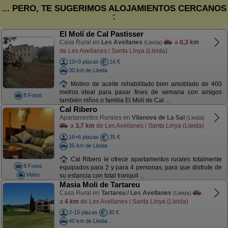
... PERO, TE SUGERIMOS ALOJAMIENTOS CERCANOS
:
El Molí de Cal Pastisser
Casa Rural en
Les Avellanes
a
0,3 km
(Lleida)
de Les Avellanes i Santa Linya (Lleida)
10+3 plazas
16 €
30 km de Lleida
Molino de aceite rehabilitado bien amoblado de 400
metros ideal para pasar fines de semana con amigos
8 Fotos
también niños o familia El Molí de Cal ...
Cal Ribero
Apartamentos Rurales en
Vilanova de La Sal
(Lleida)
a
3,7 km
de Les Avellanes i Santa Linya (Lleida)
16+6 plazas
35 €
35 km de Lleida
Cal Ribero le ofrece apartamentos rurales totalmente
8 Fotos
equipados para 2 y para 4 personas, para que disfrute de
Video
su estancia con total tranquil ...
Masia Moli de Tartareu
Casa Rural en
Tartareu / Les Avellanes
(Lleida)
a
4 km
de Les Avellanes i Santa Linya (Lleida)
2-15 plazas
30 €
40 km de Lleida