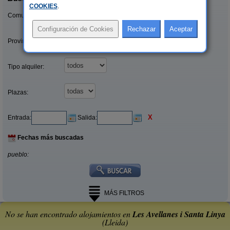
COOKIES
.
Comunidades:
Provincias/Islas:
Tipo alquiler:
Plazas:
X
Entrada:
Salida:
Fechas más buscadas
pueblo:
MÁS FILTROS
No se han encontrado alojamientos en
Les Avellanes i Santa Linya
(Lleida)