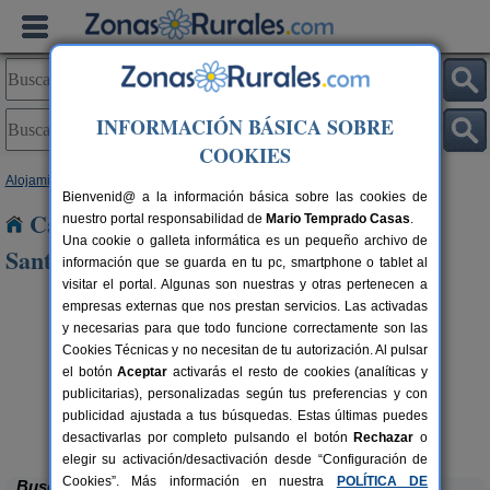
INFORMACIÓN BÁSICA SOBRE
COOKIES
Alojamientos
>
Cataluña
>
Lleida
> Les Avellanes i Santa Linya
Bienvenid@ a la información básica sobre las cookies de
Casas Rurales cerca de Les Avellanes i
nuestro portal responsabilidad de
Mario Temprado Casas
.
Una cookie o galleta informática es un pequeño archivo de
Santa Linya
información que se guarda en tu pc, smartphone o tablet al
visitar el portal. Algunas son nuestras y otras pertenecen a
empresas externas que nos prestan servicios. Las activadas
y necesarias para que todo funcione correctamente son las
Cookies Técnicas y no necesitan de tu autorización. Al pulsar
el botón
Aceptar
activarás el resto de cookies (analíticas y
publicitarias), personalizadas según tus preferencias y con
publicidad ajustada a tus búsquedas. Estas últimas puedes
Masia Mas d´en Bosch
rs.
22+2 pers.
 €
35 €
La Baronia de Rialb (Lleida)
desde
desactivarlas por completo pulsando el botón
Rechazar
o
elegir su activación/desactivación desde “Configuración de
Cookies”. Más información en nuestra
POLÍTICA DE
Buscar