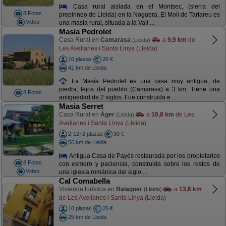
Casa rural aislada en el Montsec, (sierra del
8 Fotos
prepirineo de Lleida) en la Noguera. El Molí de Tartareu es
Video
una masia rural, situada a la Vall ...
Masia Pedrolet
Casa Rural en
Camarasa
a
9,9 km
de
(Lleida)
Les Avellanes i Santa Linya (Lleida)
10 plazas
26 €
41 km de Lleida
La Masía Pedrolet es una casa muy antigua, de
piedra, lejos del pueblo (Camarasa) a 3 km. Tiene una
8 Fotos
antigüedad de 2 siglos. Fue construida e ...
Masia Serret
Casa Rural en
Àger
a
10,8 km
de Les
(Lleida)
Avellanes i Santa Linya (Lleida)
2-12+2 plazas
30 €
56 km de Lleida
Antigua Casa de Payés restaurada por los propietarios
8 Fotos
con esmero y paciencia, construida sobre los restos de
Video
una iglesia románica del siglo ...
Cal Comabella
Vivienda turística en
Balaguer
a
13,6 km
(Lleida)
de Les Avellanes i Santa Linya (Lleida)
10 plazas
25 €
25 km de Lleida