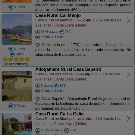
Bienvenido a nuestro alojamiento rural, ubicado en el
corazón del pueblo de Montgai (Lleida) Pequeño pueblo
8 Fotos
de aproximadamente 450 habitante ...
Casa Rural Cal Manjo
Casa Rural en
Montgai
a
20,2 km
de Les
(Lleida)
Avellanes i Santa Linya (Lleida)
18+4 plazas
25 €
45 km de Lleida
Construida en el 1770, restaurada en 2 alojamientos,
8 Fotos
ofrece la mejor calidad de vida durante su estancia. Se
Video
sitúa cerca de Balaguer, capita ...
(3 comentarios)
Allotjament Rural Casa Sapeiró
Casa Rural en
Cellers
a
20,2 km
de Les
(Lleida)
Avellanes i Santa Linya (Lleida)
6 plazas
23 €
70 km de Lleida
Casa Sapeiró - Alojamiento Rural Alojamiento rural de
6 plazas, en la tipología de casa de pueblo independiente.
8 Fotos
En régimen de alquiler de c ...
Casa Rural Ca La Celia
Casa Rural en
Montgai
a
20,3 km
de Les
(Lleida)
Avellanes i Santa Linya (Lleida)
10-13+3 plazas
33 €