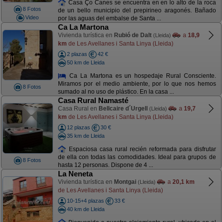
Casa Ço Canes se encuentra en en lo alto de la roca
8 Fotos
de un bello municipio del prepirineo aragonés. Bañado
Video
por las aguas del embalse de Santa ...
Ca La Martona
Vivienda turística en
Rubió de Dalt
a
18,9
(Lleida)
km
de Les Avellanes i Santa Linya (Lleida)
2 plazas
42 €
50 km de Lleida
Ca La Martona es un hospedaje Rural Consciente.
Miramos por el medio ambiente, por lo que nos hemos
8 Fotos
sumado al no uso de plástico. En la casa ...
Casa Rural Namasté
Casa Rural en
Bellcaire d´Urgell
a
19,7
(Lleida)
km
de Les Avellanes i Santa Linya (Lleida)
12 plazas
30 €
35 km de Lleida
Espaciosa casa rural recién reformada para disfrutar
de ella con todas las comodidades. Ideal para grupos de
8 Fotos
hasta 12 personas. Dispone de 4 ...
La Neneta
Vivienda turística en
Montgai
a
20,1 km
(Lleida)
de Les Avellanes i Santa Linya (Lleida)
10-15+4 plazas
33 €
40 km de Lleida