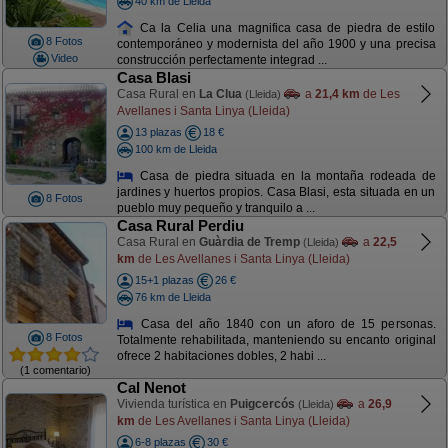
40 km de Lleida
Ca la Celia una magnifica casa de piedra de estilo
8 Fotos
contemporáneo y modernista del año 1900 y una precisa
Video
construcción perfectamente integrad ...
Casa Blasi
Casa Rural en
La Clua
a
21,4 km
de Les
(Lleida)
Avellanes i Santa Linya (Lleida)
13 plazas
18 €
100 km de Lleida
Casa de piedra situada en la montaña rodeada de
jardines y huertos propios. Casa Blasi, esta situada en un
8 Fotos
pueblo muy pequeño y tranquilo a ...
Casa Rural Perdiu
Casa Rural en
Guàrdia de Tremp
a
22,5
(Lleida)
km
de Les Avellanes i Santa Linya (Lleida)
15+1 plazas
26 €
76 km de Lleida
Casa del año 1840 con un aforo de 15 personas.
8 Fotos
Totalmente rehabilitada, manteniendo su encanto original
ofrece 2 habitaciones dobles, 2 habi ...
(1 comentario)
Cal Nenot
Vivienda turística en
Puigcercós
a
26,9
(Lleida)
km
de Les Avellanes i Santa Linya (Lleida)
6-8 plazas
30 €