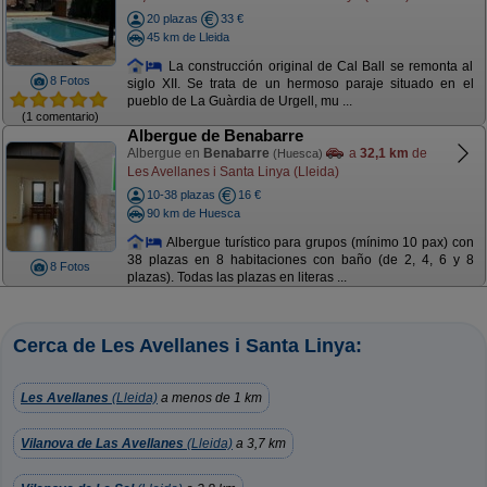
20 plazas
33 €
45 km de Lleida
La construcción original de Cal Ball se remonta al
8 Fotos
siglo XII. Se trata de un hermoso paraje situado en el
pueblo de La Guàrdia de Urgell, mu ...
(1 comentario)
Albergue de Benabarre
Albergue en
Benabarre
a
32,1 km
de
(Huesca)
Les Avellanes i Santa Linya (Lleida)
10-38 plazas
16 €
90 km de Huesca
Albergue turístico para grupos (mínimo 10 pax) con
38 plazas en 8 habitaciones con baño (de 2, 4, 6 y 8
8 Fotos
plazas). Todas las plazas en literas ...
Cerca de Les Avellanes i Santa Linya:
Les Avellanes
(Lleida)
a menos de 1 km
Vilanova de Las Avellanes
(Lleida)
a 3,7 km