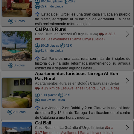
10-16+3 plazas
28 €
65 km de Lleida
Estada de l´Urgell es una gran casa situada en pueblo
de Mafet, agregado al municipio de Agramunt. La casa
8 Fotos
está recientemente reformada, ide ...
Cal París Rural
Casa Rural en
Donzell d´Urgell
a
28,3
(Lleida)
km
de Les Avellanes i Santa Linya (Lleida)
10-15 plazas
42 €
61 km de Lleida
Cal París es una casa rural con más de 7 siglos de
historia que ha sido reformada manteniendo su antigua
8 Fotos
estructura y dejando algunos detall ...
Apartamentos turísticos Tárrega Al Bon
Pas Rural
Apartamentos Rurales en
Boldú / Claravalls
(Lleida)
a
29 km
de Les Avellanes i Santa Linya (Lleida)
2-14 plazas
23 €
100 km de Lleida
4 viviendas 2 en Boldú y 2 en Claravalls una al lado
20 Fotos
de otra a 5 y 15 km de Tarrega. La situación en el centro
de Cataluña a una hora y medi ...
Cal Ball
Casa Rural en
La Guàrdia d´Urgell
a
(Lleida)
31,7 km
de Les Avellanes i Santa Linya (Lleida)