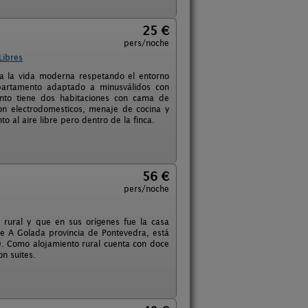
25 €
pers/noche
Libres
 a la vida moderna respetando el entorno
apartamento adaptado a minusválidos con
ento tiene dos habitaciones con cama de
on electrodomesticos, menaje de cocina y
al aire libre pero dentro de la finca.
56 €
pers/noche
o rural y que en sus orígenes fue la casa
de A Golada provincia de Pontevedra, está
. Como alojamiento rural cuenta con doce
on suites.