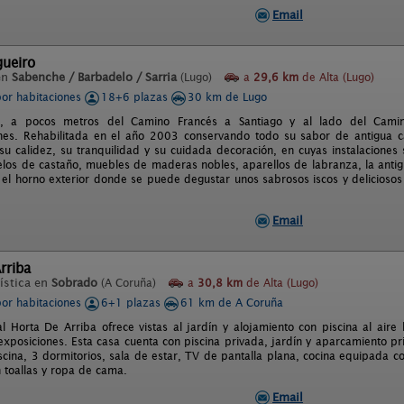
Email
gueiro
en
Sabenche / Barbadelo / Sarria
(Lugo)
a
29,6 km
de Alta (Lugo)
por habitaciones
18+6 plazas
30 km de Lugo
n, a pocos metros del Camino Francés a Santiago y al lado del Camino
nes. Rehabilitada en el año 2003 conservando todo su sabor de antigua c
su calidez, su tranquilidad y su cuidada decoración, en cuyas instalaciones 
uelos de castaño, muebles de maderas nobles, aparellos de labranza, la antig
o el horno exterior donde se puede degustar unos sabrosos iscos y deliciosos 
Email
rriba
ística en
Sobrado
(A Coruña)
a
30,8 km
de Alta (Lugo)
por habitaciones
6+1 plazas
61 km de A Coruña
l Horta De Arriba ofrece vistas al jardín y alojamiento con piscina al aire
exposiciones. Esta casa cuenta con piscina privada, jardín y aparcamiento pri
piscina, 3 dormitorios, sala de estar, TV de pantalla plana, cocina equipada 
 toallas y ropa de cama.
Email