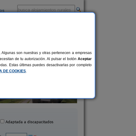
ios
-
al. Algunas son nuestras y otras pertenecen a empresas
cesitan de tu autorización. Al pulsar el botón
Aceptar
uedas. Estas últimas puedes desactivarlas por completo
CA DE COOKIES
.
Albergue Casa Cuartel
A Bouza Turismo R
34+1 pers.
15 €
A Fonsagrada (Lugo)
Becerreá (Lugo)
desde
Adaptada a discapacitados