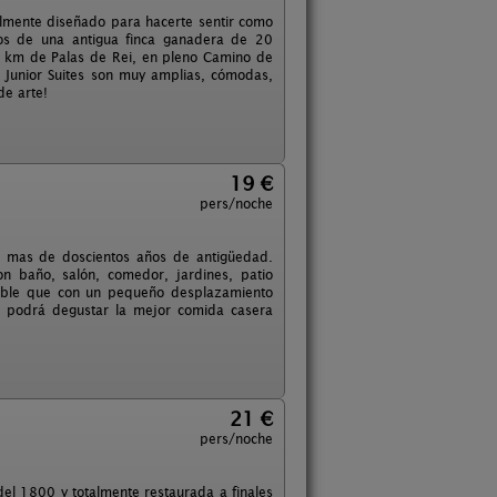
almente diseñado para hacerte sentir como
os de una antigua finca ganadera de 20
9 km de Palas de Rei, en pleno Camino de
s Junior Suites son muy amplias, cómodas,
de arte!
19 €
pers/noche
n mas de doscientos años de antigüedad.
n baño, salón, comedor, jardines, patio
osible que con un pequeño desplazamiento
o podrá degustar la mejor comida casera
21 €
pers/noche
 del 1800 y totalmente restaurada a finales