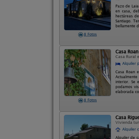
Pazo de Laia
en casa, de
hectáreas de
Santiago. Te
bellamente de
8 Fotos
Casa Roan
Casa Rural 
Alquiler 
Casa Roan e
Actualmente 
interior. Se
podamos visi
elaborada co
8 Fotos
Casa Rigue
Vivienda tur
Alquiler 
Alquiler de c