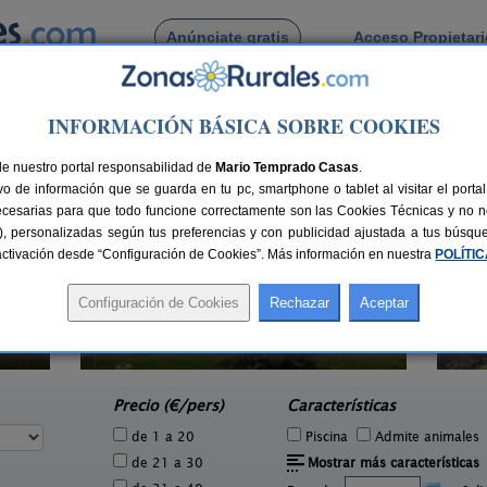
Anúnciate gratis
Acceso Propietar
Busca por pueblo
INFORMACIÓN BÁSICA SOBRE COOKIES
de Alta
de nuestro portal responsabilidad de
Mario Temprado Casas
.
o de información que se guarda en tu pc, smartphone o tablet al visitar el port
ecesarias para que todo funcione correctamente son las Cookies Técnicas y no ne
rias), personalizadas según tus preferencias y con publicidad ajustada a tus búsq
sactivación desde “Configuración de Cookies”. Más información en nuestra
POLÍTI
Casa Grande da Ferrería de
16+5 pers.
35 €
Rugando
7 pers.
desde
25 €
Rugando (Lugo)
e
Precio (€/pers)
Características
de 1 a 20
Piscina
Admite animales
de 21 a 30
Mostrar más características