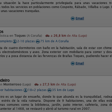
u situación la hace particularmente privilegiada para unas vacaciones 
 todos los servicios en poblaciones como Cospeito, Rábade, Villalba o Lugo. I
unas vacaciones tranquilas.
Email
os
ística en
Toques
(A Coruña)
a
26,8 km
de Alta (Lugo)
completo
2-10 plazas
75 km de A Coruña
a de cuatro dormitorios con baño en la habitación, sala de estar con chim
s electrodomésticos y aseo. Zona exterior con mobiliario para comer y des
ríos y a poca distancia de las fervenzas de Brañas Toques, pudiendo hacer e
Email
deiro
en
Monterroso
(Lugo)
a
27,5 km
de Alta (Lugo)
por habitaciones
18+2 plazas
35 km de Lugo
iro es un lugar de ensueño, donde lo que abunda es la tranquilidad, rodea
l estrés de la vida rutinaria. Dispone de 9 habitaciones, una de ellas e
nas comunes como la biblioteca, jardín, patio interior, cafetería, zona
anterior al 1468, se restauró y abrió al turismo rural en 2007.