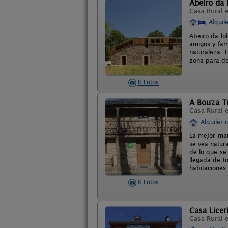
Abeiro da
Casa Rural 
Alquil
Abeiro da lo
amigos y fam
naturaleza. 
zona para de
8 Fotos
A Bouza T
Casa Rural 
Alquiler 
La mejor man
se vea natura
de lo que se
llegada de t
habitaciones
8 Fotos
Casa Licer
Casa Rural 