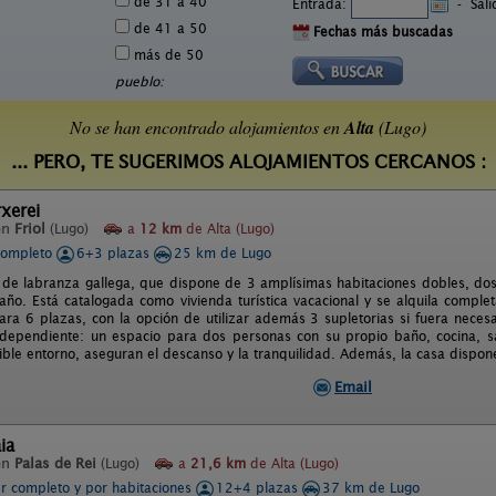
de 31 a 40
Entrada:
-
Sal
de 41 a 50
Fechas más buscadas
más de 50
pueblo:
No se han encontrado alojamientos en
Alta
(Lugo)
... PERO, TE SUGERIMOS ALOJAMIENTOS CERCANOS :
xerei
en
Friol
(Lugo)
a
12 km
de Alta (Lugo)
completo
6+3 plazas
25 km de Lugo
 de labranza gallega, que dispone de 3 amplísimas habitaciones dobles, dos
año. Está catalogada como vivienda turística vacacional y se alquila comple
ra 6 plazas, con la opción de utilizar además 3 supletorias si fuera necesa
dependiente: un espacio para dos personas con su propio baño, cocina, sal
ible entorno, aseguran el descanso y la tranquilidad. Además, la casa dispon
Email
ia
en
Palas de Rei
(Lugo)
a
21,6 km
de Alta (Lugo)
er completo y por habitaciones
12+4 plazas
37 km de Lugo