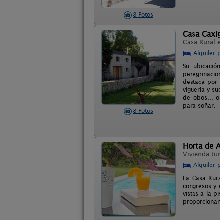
8 Fotos
Casa Caxi
Casa Rural 
Alquiler 
Su ubicació
peregrinacio
destaca por 
viguería y s
de lobos... 
para soñar.
8 Fotos
Horta de A
Vivienda tur
Alquiler 
La Casa Rura
congresos y 
vistas a la 
proporcionan