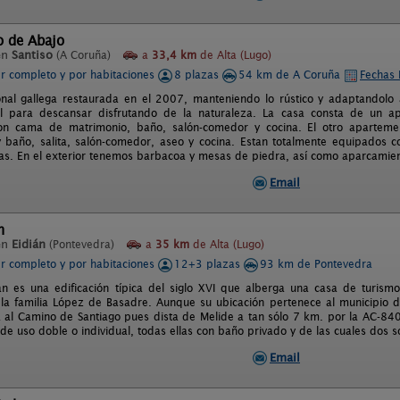
o de Abajo
en
Santiso
(A Coruña)
a
33,4 km
de Alta (Lugo)
er completo y por habitaciones
8 plazas
54 km de A Coruña
Fechas 
onal gallega restaurada en el 2007, manteniendo lo rústico y adaptandolo
eal para descansar disfrutando de la naturaleza. La casa consta de un 
con cama de matrimonio, baño, salón-comedor y cocina. El otro apartem
 baño, salita, salón-comedor, aseo y cocina. Estan totalmente equipados c
s. En el exterior tenemos barbacoa y mesas de piedra, así como aparcamiento 
Email
n
en
Eidián
(Pontevedra)
a
35 km
de Alta (Lugo)
er completo y por habitaciones
12+3 plazas
93 km de Pontevedra
án es una edificación típica del siglo XVI que alberga una casa de turism
 la familia López de Basadre. Aunque su ubicación pertenece al municipio 
al Camino de Santiago pues dista de Melide a tan sólo 7 km. por la AC-840
de uso doble o individual, todas ellas con baño privado y de las cuales dos s
Email