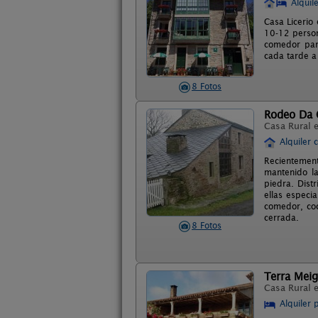
Alquil
Casa Licerio
10-12 person
comedor par
cada tarde a
8 Fotos
Rodeo Da 
Casa Rural 
Alquiler 
Recientement
mantenido la
piedra. Dist
ellas especi
comedor, coc
cerrada.
8 Fotos
Terra Meig
Casa Rural 
Alquiler 