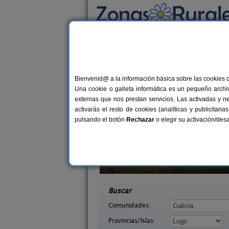
Busca por alojamiento
Alojamientos
>
Galicia
>
Lugo
> Alta
Casas Rurales cerca 
Bienvenid@ a la información básica sobre las cookies 
Una cookie o galleta informática es un pequeño archiv
externas que nos prestan servicios. Las activadas y n
activarás el resto de cookies (analíticas y publicita
pulsando el botón
Rechazar
o elegir su activación/de
rego
Casa Farruquitas
14+10 pers.
50 €
Lugo)
Cervo (Lugo)
desde
desd
Buscar
Comunidades:
Provincias/Islas: