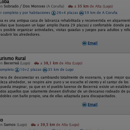
 Loba
en
Sobrado / Dos Monxes
(A Coruña)
a
35 km
de Alta (Lugo)
er completo y por habitaciones
26+4 plazas
59 km de A Coruña
ba es una antigua casa de labranza rehabilitada y reconvertida en alojamient
ilias que busquen un lugar amplio (hasta 29 plazas) y confortable donde p
Es posible organizar actividades, visitas guiadas y juegos para adultos y niñ
scubrir los alrededores.
Email
urismo Rural
en
Becerreá
(Lugo)
a
38,1 km
de Alta (Lugo)
completo
10+2 plazas
35 km de Lugo
era de desconectar es cambiando totalmente de escenario, y qué mejor que
leza alrededor, se respire aire puro y se escuche el viento y el cantar de lo
 pueda imaginar, ya que en el pueblo lucense de Becerreá existe un estable
odos aquellos que solamente deseen disfrutar de un descanso rodeado de paz
 dobles con baño propio, una de ellas adaptada para discapacitados.
Email
io
en
Samos
(Lugo)
a
39,5 km
de Alta (Lugo)