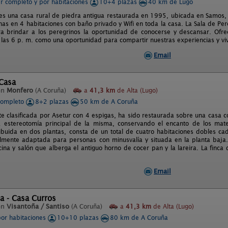
er completo y por habitaciones
10+4 plazas
40 km de Lugo
 es una casa rural de piedra antigua restaurada en 1995, ubicada en Samos
as en 4 habitaciones con baño privado y Wifi en toda la casa. La Sala de Per
a brindar a los peregrinos la oportunidad de conocerse y descansar. Ofr
 las 6 p. m. como una oportunidad para compartir nuestras experiencias y vi
Email
Casa
en
Monfero
(A Coruña)
a
41,3 km
de Alta (Lugo)
completo
8+2 plazas
50 km de A Coruña
e clasificada por Asetur con 4 espigas, ha sido restaurada sobre una casa c
 estereotomía principal de la misma, conservando el encanto de los mate
ribuida en dos plantas, consta de un total de cuatro habitaciones dobles 
almente adaptada para personas con minusvalía y situada en la planta baj
ina y salón que alberga el antiguo horno de cocer pan y la lareira. La finca
Email
a - Casa Curros
en
Visantoña / Santiso
(A Coruña)
a
41,3 km
de Alta (Lugo)
por habitaciones
10+10 plazas
80 km de A Coruña