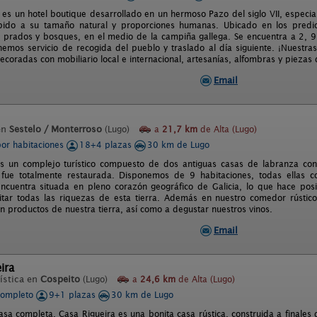
 es un hotel boutique desarrollado en un hermoso Pazo del siglo VII, especi
bido a su tamaño natural y proporciones humanas. Ubicado en los predi
 prados y bosques, en el medio de la campiña gallega. Se encuentra a 2, 
nemos servicio de recogida del pueblo y traslado al día siguiente. ¡Nuestra
coradas con mobiliario local e internacional, artesanías, alfombras y piezas 
Email
en
Sestelo / Monterroso
(Lugo)
a
21,7 km
de Alta (Lugo)
por habitaciones
18+4 plazas
30 km de Lugo
s un complejo turístico compuesto de dos antiguas casas de labranza co
fue totalmente restaurada. Disponemos de 9 habitaciones, todas ellas co
 encuentra situada en pleno corazón geográfico de Galicia, lo que hace p
tar todas las riquezas de esta tierra. Además en nuestro comedor rústic
n productos de nuestra tierra, así como a degustar nuestros vinos.
Email
ira
ística en
Cospeito
(Lugo)
a
24,6 km
de Alta (Lugo)
completo
9+1 plazas
30 km de Lugo
asa completa. Casa Rigueira es una bonita casa rústica, construida a finales