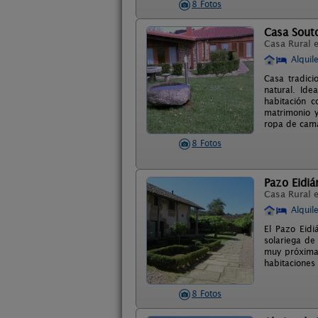
8 Fotos
Casa Sout
Casa Rural 
Alquil
Casa tradici
natural. Id
habitación 
matrimonio y
ropa de cama
8 Fotos
Pazo Eidiá
Casa Rural 
Alquil
El Pazo Eidi
solariega de
muy próxima 
habitaciones 
8 Fotos