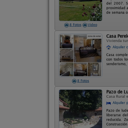
del 2007. S
proximidad a
de semana o 
8 Fotos
Video
Casa Perel
Vivienda tur
Alquiler 
Casa complet
con todos lo
senderismo, 
8 Fotos
Pazo de Lu
Casa Rural 
Alquiler 
Pazo de lude
liberarse de
reducida. Zo
Construcción 