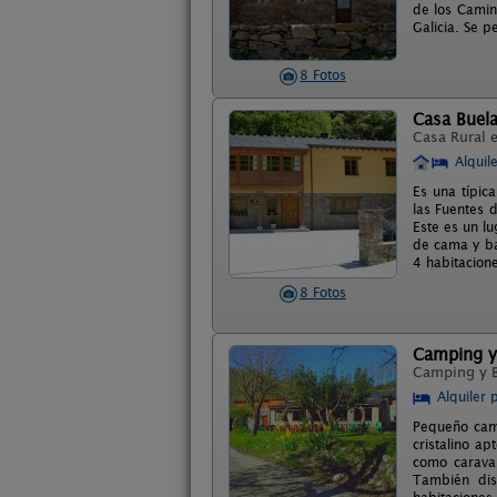
de los Camin
Galicia. Se 
8 Fotos
Casa Buel
Casa Rural 
Alquil
Es una típic
las Fuentes 
Este es un lu
de cama y ba
4 habitacion
8 Fotos
Camping y
Camping y 
Alquiler 
Pequeño camp
cristalino a
como carava
También dis