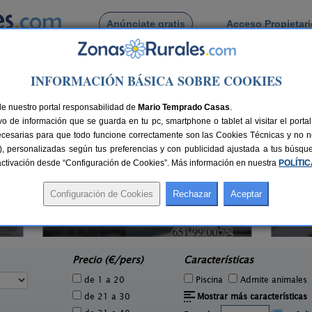
Anúnciate gratis
Acceso Propietar
Busca por pueblo
INFORMACIÓN BÁSICA SOBRE COOKIES
rvantes
de nuestro portal responsabilidad de
Mario Temprado Casas
.
o de información que se guarda en tu pc, smartphone o tablet al visitar el port
ecesarias para que todo funcione correctamente son las Cookies Técnicas y no ne
rias), personalizadas según tus preferencias y con publicidad ajustada a tus búsq
sactivación desde “Configuración de Cookies”. Más información en nuestra
POLÍTI
Casa do Cabo
0 pers.
16+2 pers.
49 €
20 €
A Fonsagrada (Lugo)
e
desde
Precio (€/pers)
Características
de 1 a 20
Piscina
Admite animales
de 21 a 30
Mostrar más características