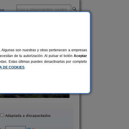
ios
-
al. Algunas son nuestras y otras pertenecen a empresas
cesitan de tu autorización. Al pulsar el botón
Aceptar
uedas. Estas últimas puedes desactivarlas por completo
CA DE COOKIES
.
Os Tres Teixos
Casa Catro Vent
20+5 pers.
25 €
Foz (Lugo)
Fazouro (Lugo)
desde
Adaptada a discapacitados