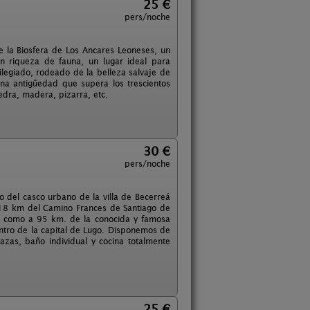
25 €
pers/noche
e la Biosfera de Los Ancares Leoneses, un
n riqueza de fauna, un lugar ideal para
ilegiado, rodeado de la belleza salvaje de
 una antigüedad que supera los trescientos
edra, madera, pizarra, etc.
30 €
pers/noche
ro del casco urbano de la villa de Becerreá
 18 km del Camino Frances de Santiago de
sí como a 95 km. de la conocida y famosa
ntro de la capital de Lugo. Disponemos de
azas, baño individual y cocina totalmente
25 €