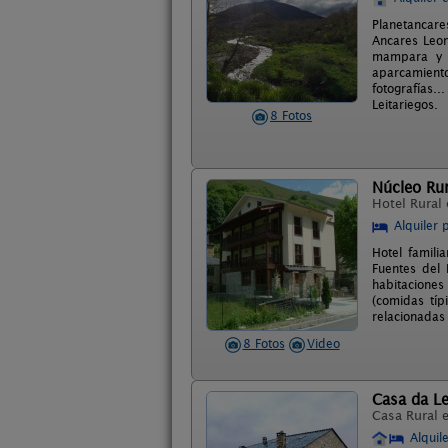
Planetancare
Ancares Leon
mampara y d
aparcamiento
fotografías..
Leitariegos.
8 Fotos
Núcleo Rura
Hotel Rural
Alquiler 
Hotel famili
Fuentes del 
habitaciones
(comidas típ
relacionadas
8 Fotos
Video
Casa da L
Casa Rural 
Alquil