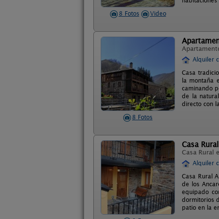
habitaciones
8 Fotos
Video
Apartamen
Apartament
Alquiler 
Casa tradici
la montaña e
caminando po
de la natura
directo con l
8 Fotos
Casa Rural
Casa Rural 
Alquiler 
Casa Rural A
de los Ancar
equipado co
dormitorios d
patio en la e