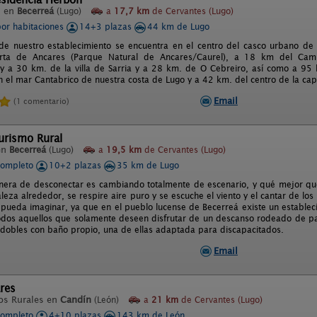
l en
Becerreá
(Lugo)
a
17,7 km
de Cervantes (Lugo)
por habitaciones
14+3 plazas
44 km de Lugo
 de nuestro establecimiento se encuentra en el centro del casco urbano de l
rta de Ancares (Parque Natural de Ancares/Caurel), a 18 km del Cam
) y a 30 km. de la villa de Sarria y a 28 km. de O Cebreiro, así como a 95
n el mar Cantabrico de nuestra costa de Lugo y a 42 km. del centro de la cap
Email
(1 comentario)
urismo Rural
en
Becerreá
(Lugo)
a
19,5 km
de Cervantes (Lugo)
completo
10+2 plazas
35 km de Lugo
era de desconectar es cambiando totalmente de escenario, y qué mejor que
leza alrededor, se respire aire puro y se escuche el viento y el cantar de lo
 pueda imaginar, ya que en el pueblo lucense de Becerreá existe un estable
odos aquellos que solamente deseen disfrutar de un descanso rodeado de paz
 dobles con baño propio, una de ellas adaptada para discapacitados.
Email
res
os Rurales en
Candín
(León)
a
21 km
de Cervantes (Lugo)
completo
4+10 plazas
143 km de León