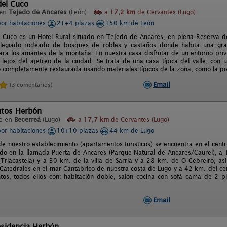
del Cuco
 en
Tejedo de Ancares
(León)
a
17,2 km
de Cervantes (Lugo)
por habitaciones
21+4 plazas
150 km de León
l Cuco es un Hotel Rural situado en Tejedo de Ancares, en plena Reserva d
vilegiado rodeado de bosques de robles y castaños donde habita una gra
para los amantes de la montaña. En nuestra casa disfrutar de un entorno priv
 lejos del ajetreo de la ciudad. Se trata de una casa típica del valle, con
o completamente restaurada usando materiales típicos de la zona, como la pi
Email
(3 comentarios)
tos Herbón
o en
Becerreá
(Lugo)
a
17,7 km
de Cervantes (Lugo)
por habitaciones
10+10 plazas
44 km de Lugo
de nuestro establecimiento (apartamentos turisticos) se encuentra en el cent
ado en la llamada Puerta de Ancares (Parque Natural de Ancares/Caurel), a
Triacastela) y a 30 km. de la villa de Sarria y a 28 km. de O Cebreiro, a
 Catedrales en el mar Cantabrico de nuestra costa de Lugo y a 42 km. del ce
os, todos ellos con: habitación doble, salón cocina con sofá cama de 2 pl
Email
esidencia Herbón