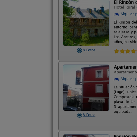
El Rincón 
Hotel Rural
Alquiler 
El Rincón de
entorno pri
relajarse y 
Los Ancares,
años, ha sid
8 Fotos
Apartamen
Apartament
Alquiler 
La situación 
(Lugo). ubic
Compostela (
playa de las
5 apartament
equipada.
8 Fotos
Pensión R