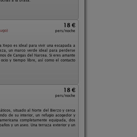
uchas a la brasa.
18 €
Lugo)
pers/noche
 Xepo es ideal para vivir una escapada a
leza, un marco verde ideal para perderse
vinos de Cangas del Narcea. Si eres amante
ocio y tiempo libre, así como el contacto
18 €
pers/noche
ticos, situado al Norte del Bierzo y cerca
ndo de su interior, un refugio acogedor y
a americana completamente equipada, dos
 baños y un aseo. Una terraza exterior y un