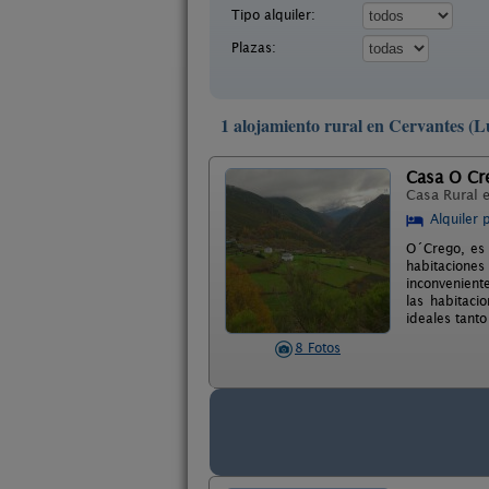
Tipo alquiler:
Plazas:
1 alojamiento rural en Cervantes (L
Casa O Cr
Casa Rural 
Alquiler 
O´Crego, es 
habitaciones
inconvenient
las habitaci
ideales tant
8 Fotos