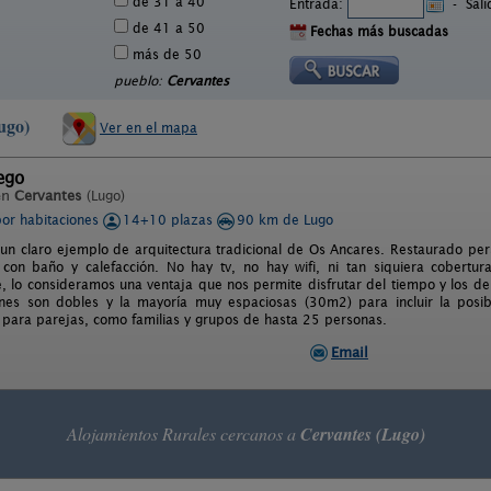
de 31 a 40
Entrada:
-
Sal
de 41 a 50
Fechas más buscadas
más de 50
pueblo:
Cervantes
ugo)
Ver en el mapa
ego
en
Cervantes
(Lugo)
por habitaciones
14+10 plazas
90 km de Lugo
un claro ejemplo de arquitectura tradicional de Os Ancares. Restaurado per
 con baño y calefacción. No hay tv, no hay wifi, ni tan siquiera cobertu
e, lo consideramos una ventaja que nos permite disfrutar del tiempo y los d
ones son dobles y la mayoría muy espaciosas (30m2) para incluir la posib
o para parejas, como familias y grupos de hasta 25 personas.
Email
Alojamientos Rurales cercanos a
Cervantes (Lugo)