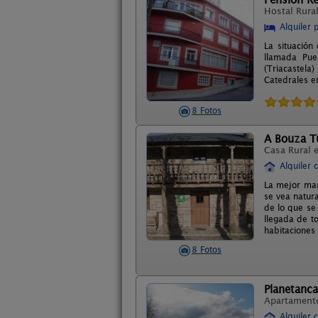
Hostal Rura
Alquiler 
La situación
llamada Pue
(Triacastela
Catedrales e
8 Fotos
A Bouza T
Casa Rural 
Alquiler 
La mejor man
se vea natura
de lo que se
llegada de t
habitaciones
8 Fotos
Planetanca
Apartament
Alquiler 