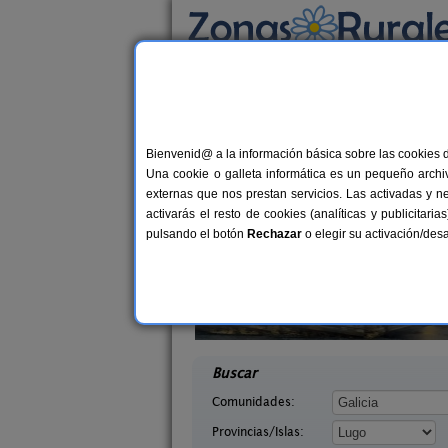
Busca por alojamiento
Alojamientos
>
Galicia
>
Lugo
> Cervantes
Casas Rurales en Ce
Bienvenid@ a la información básica sobre las cookies 
Una cookie o galleta informática es un pequeño archiv
externas que nos prestan servicios. Las activadas y n
activarás el resto de cookies (analíticas y publicita
pulsando el botón
Rechazar
o elegir su activación/de
branza
Casa Rural Areal
21+3 pers.
18+1
25 €
Lugo)
Viveiro (Lugo)
desde
desd
Buscar
Comunidades:
Provincias/Islas: