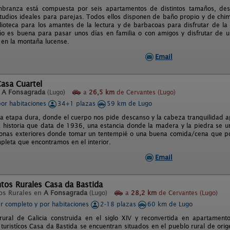
branza está compuesta por seis apartamentos de distintos tamaños, de
udios ideales para parejas. Todos ellos disponen de baño propio y de chim
ioteca para los amantes de la lectura y de barbacoas para disfrutar de la
o es buena para pasar unos días en familia o con amigos y disfrutar de u
l en la montaña lucense.
Email
asa Cuartel
n
A Fonsagrada
(Lugo)
a
26,5 km
de Cervantes (Lugo)
por habitaciones
34+1 plazas
59 km de Lugo
una etapa dura, donde el cuerpo nos pide descanso y la cabeza tranquilidad 
 historia que data de 1936, una estancia donde la madera y la piedra se u
onas exteriores donde tomar un tentempié o una buena comida/cena que po
pleta que encontramos en el interior.
Email
tos Rurales Casa da Bastida
os Rurales en
A Fonsagrada
(Lugo)
a
28,2 km
de Cervantes (Lugo)
er completo y por habitaciones
2-18 plazas
60 km de Lugo
rural de Galicia construida en el siglo XIV y reconvertida en apartamento
 turistícos Casa da Bastida se encuentran situados en el pueblo rural de or