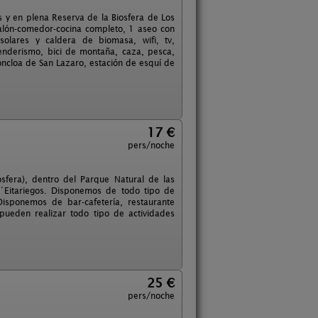
 y en plena Reserva de la Biosfera de Los
alón-comedor-cocina completo, 1 aseo con
solares y caldera de biomasa, wifi, tv,
enderismo, bici de montaña, caza, pesca,
Moncloa de San Lazaro, estación de esquí de
17 €
pers/noche
osfera), dentro del Parque Natural de las
L´Eitariegos. Disponemos de todo tipo de
isponemos de bar-cafetería, restaurante
 pueden realizar todo tipo de actividades
25 €
pers/noche