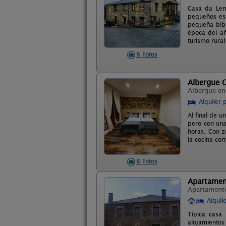
Casa da Lem
pequeños est
pequeña bibl
época del añ
turismo rura
8 Fotos
Albergue C
Albergue e
Alquiler 
Al final de 
pero con una
horas. Con z
la cocina com
8 Fotos
Apartamen
Apartament
Alquil
Típica casa 
alojamientos