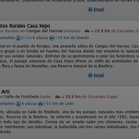
 famialiares. Disponemos de restaurante propio, especializados en carnes y tr
Email
tos Rurales Casa Xepo
os Rurales en
Cangas del Narcea
(Asturias)
a
29,8 km
de Cervantes (
completo
2-12+6 plazas
110 km de Oviedo
onal en el pueblo de Rengos, una pequeña aldea de Cangas del Narcea. Casa
n grupo o en familia en Fuentes del Narcea donde nos envuelve la natura
r sus sendas naturales, disfrutar de su gastronomía o catar los fantásticos 
leza, el paisaje asturiano de Casa Xepo ofrece un sinfín de actividades de 
a flora y fauna de Muniellos, una Reserva Integral de la Biosfera.
Email
 Arti
en
Valle de Finolledo
(León)
a
29,9 km
de Cervantes (Lugo)
completo
8 plazas
135 km de León
rti, ubicada en Valle de finolledo. Uno de los parajes naturales más emblemá
es, Reserva de la Biósfera. Se reformó y acondicionó en el año 1992, hacie
n todo lujo de detalles. Consta de un amplio salón con chimenea, cocin
e matrimonio, uno individual, la buhardilla con tres camas individuales, dos
ntrada.