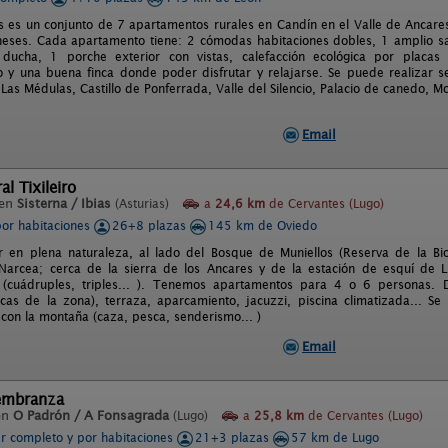
s es un conjunto de 7 apartamentos rurales en Candín en el Valle de Ancares
eses. Cada apartamento tiene: 2 cómodas habitaciones dobles, 1 amplio s
ucha, 1 porche exterior con vistas, calefacción ecológica por placas 
 y una buena finca donde poder disfrutar y relajarse. Se puede realizar s
. Las Médulas, Castillo de Ponferrada, Valle del Silencio, Palacio de canedo, 
Email
l Tixileiro
 en
Sisterna / Ibias
(Asturias)
a
24,6 km
de Cervantes (Lugo)
por habitaciones
26+8 plazas
145 km de Oviedo
ar en plena naturaleza, al lado del Bosque de Muniellos (Reserva de la Bi
Narcea; cerca de la sierra de los Ancares y de la estación de esquí de 
 (cuádruples, triples... ). Tenemos apartamentos para 4 o 6 personas. D
icas de la zona), terraza, aparcamiento, jacuzzi, piscina climatizada... Se
 con la montaña (caza, pesca, senderismo... )
Email
embranza
en
O Padrón / A Fonsagrada
(Lugo)
a
25,8 km
de Cervantes (Lugo)
er completo y por habitaciones
21+3 plazas
57 km de Lugo