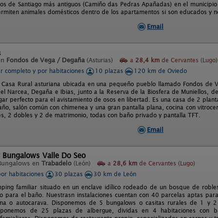
os de Santiago más antiguos (Camiño das Pedras Apañadas) en el municipio 
permiten animales domésticos dentro de los apartamentos si son educados y 
Email
a
en
Fondos de Vega / Degaña
(Asturias)
a
28,4 km
de Cervantes (Lugo)
er completo y por habitaciones
10 plazas
120 km de Oviedo
a Casa Rural asturiana ubicada en una pequeño pueblo llamado Fondos de V
del Narcea, Degaña e Ibias, junto a la Reserva de la Biosfera de Muniellos, d
gar perfecto para el avistamiento de osos en libertad. Es una casa de 2 plan
ño, salón común con chimenea y una gran pantalla plana, cocina con vitrocer
es, 2 dobles y 2 de matrimonio, todas con baño privado y pantalla TFT.
Email
 Bungalows Valle Do Seo
Bungalows en
Trabadelo
(León)
a
28,6 km
de Cervantes (Lugo)
por habitaciones
30 plazas
30 km de León
ing familiar situado en un enclave idílico rodeado de un bosque de robles
pto para el baño. Nuestrasn instalaciones cuentan con 40 parcelas aptas par
na o autocarava. Disponemos de 5 bungalows o casitas rurales de 1 y 2 
ponemos de 25 plazas de albergue, dividas en 4 habitaciones con b