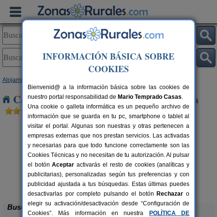
INFORMACIÓN BÁSICA SOBRE
COOKIES
Alojamientos
>
Galicia
>
Lugo
> Navia de Suarna
Bienvenid@ a la información básica sobre las cookies de
Casas Rurales cerca de Navia de Suarna
nuestro portal responsabilidad de
Mario Temprado Casas
.
Una cookie o galleta informática es un pequeño archivo de
información que se guarda en tu pc, smartphone o tablet al
visitar el portal. Algunas son nuestras y otras pertenecen a
empresas externas que nos prestan servicios. Las activadas
y necesarias para que todo funcione correctamente son las
Cookies Técnicas y no necesitan de tu autorización. Al pulsar
el botón
Aceptar
activarás el resto de cookies (analíticas y
publicitarias), personalizadas según tus preferencias y con
Casa de Arxerei
rs.
6+3 pers.
 €
20 €
publicidad ajustada a tus búsquedas. Estas últimas puedes
Friol (Lugo)
desde
desactivarlas por completo pulsando el botón
Rechazar
o
elegir su activación/desactivación desde “Configuración de
Buscar
Cookies”. Más información en nuestra
POLÍTICA DE