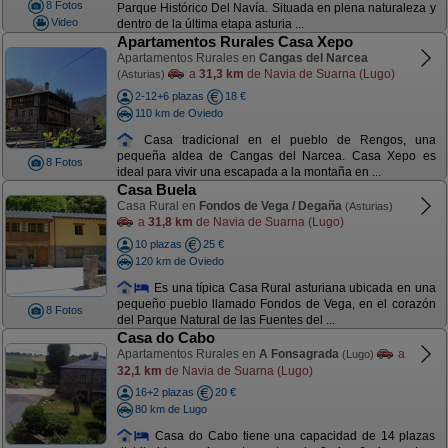
8 Fotos
Parque Histórico Del Navía. Situada en plena naturaleza y
Video
dentro de la última etapa asturia ...
Apartamentos Rurales Casa Xepo
Apartamentos Rurales en
Cangas del Narcea
a
31,3 km
de Navia de Suarna (Lugo)
(Asturias)
2-12+6 plazas
18 €
110 km de Oviedo
Casa tradicional en el pueblo de Rengos, una
pequeña aldea de Cangas del Narcea. Casa Xepo es
8 Fotos
ideal para vivir una escapada a la montaña en ...
Casa Buela
Casa Rural en
Fondos de Vega / Degaña
(Asturias)
a
31,8 km
de Navia de Suarna (Lugo)
10 plazas
25 €
120 km de Oviedo
Es una típica Casa Rural asturiana ubicada en una
pequeño pueblo llamado Fondos de Vega, en el corazón
8 Fotos
del Parque Natural de las Fuentes del ...
Casa do Cabo
Apartamentos Rurales en
A Fonsagrada
a
(Lugo)
32,1 km
de Navia de Suarna (Lugo)
16+2 plazas
20 €
80 km de Lugo
Casa do Cabo tiene una capacidad de 14 plazas