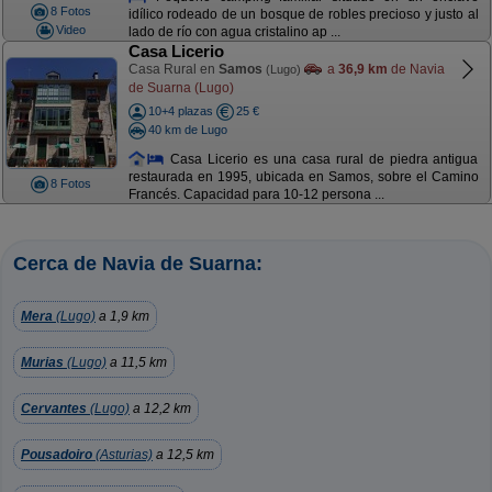
8 Fotos
idílico rodeado de un bosque de robles precioso y justo al
Video
lado de río con agua cristalino ap ...
Casa Licerio
Casa Rural en
Samos
a
36,9 km
de Navia
(Lugo)
de Suarna (Lugo)
10+4 plazas
25 €
40 km de Lugo
Casa Licerio es una casa rural de piedra antigua
restaurada en 1995, ubicada en Samos, sobre el Camino
8 Fotos
Francés. Capacidad para 10-12 persona ...
Cerca de Navia de Suarna:
Mera
(Lugo)
a 1,9 km
Murias
(Lugo)
a 11,5 km
Cervantes
(Lugo)
a 12,2 km
Pousadoiro
(Asturias)
a 12,5 km