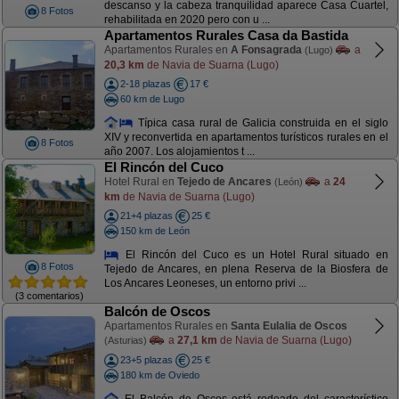
descanso y la cabeza tranquilidad aparece Casa Cuartel,
8 Fotos
rehabilitada en 2020 pero con u ...
Apartamentos Rurales Casa da Bastida
Apartamentos Rurales en
A Fonsagrada
a
(Lugo)
20,3 km
de Navia de Suarna (Lugo)
2-18 plazas
17 €
60 km de Lugo
Típica casa rural de Galicia construida en el siglo
XIV y reconvertida en apartamentos turísticos rurales en el
8 Fotos
año 2007. Los alojamientos t ...
El Rincón del Cuco
Hotel Rural en
Tejedo de Ancares
a
24
(León)
km
de Navia de Suarna (Lugo)
21+4 plazas
25 €
150 km de León
El Rincón del Cuco es un Hotel Rural situado en
8 Fotos
Tejedo de Ancares, en plena Reserva de la Biosfera de
Los Ancares Leoneses, un entorno privi ...
(3 comentarios)
Balcón de Oscos
Apartamentos Rurales en
Santa Eulalia de Oscos
a
27,1 km
de Navia de Suarna (Lugo)
(Asturias)
23+5 plazas
25 €
180 km de Oviedo
El Balcón de Oscos está rodeado del característico