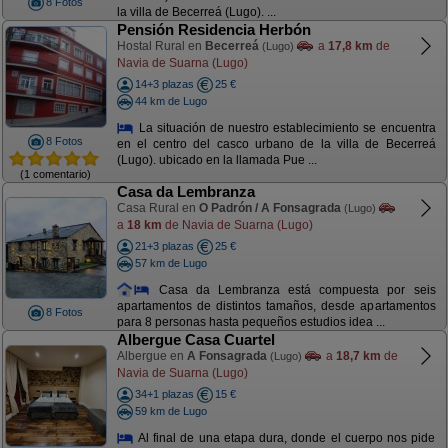
8 Fotos
la villa de Becerreá (Lugo). ...
Pensión Residencia Herbón
Hostal Rural en
Becerreá
a
17,8 km
de
(Lugo)
Navia de Suarna (Lugo)
14+3 plazas
25 €
44 km de Lugo
La situación de nuestro establecimiento se encuentra
8 Fotos
en el centro del casco urbano de la villa de Becerreá
(Lugo). ubicado en la llamada Pue ...
(1 comentario)
Casa da Lembranza
Casa Rural en
O Padrón / A Fonsagrada
(Lugo)
a
18 km
de Navia de Suarna (Lugo)
21+3 plazas
25 €
57 km de Lugo
Casa da Lembranza está compuesta por seis
apartamentos de distintos tamaños, desde apartamentos
8 Fotos
para 8 personas hasta pequeños estudios idea ...
Albergue Casa Cuartel
Albergue en
A Fonsagrada
a
18,7 km
de
(Lugo)
Navia de Suarna (Lugo)
34+1 plazas
15 €
59 km de Lugo
Al final de una etapa dura, donde el cuerpo nos pide