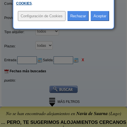
COOKIES
.
Comunidades:
Provincias/Islas:
Tipo alquiler:
Plazas:
X
Entrada:
Salida:
Fechas más buscadas
pueblo:
MÁS FILTROS
No se han encontrado alojamientos en
Navia de Suarna
(Lugo)
... PERO, TE SUGERIMOS ALOJAMIENTOS CERCANOS
: