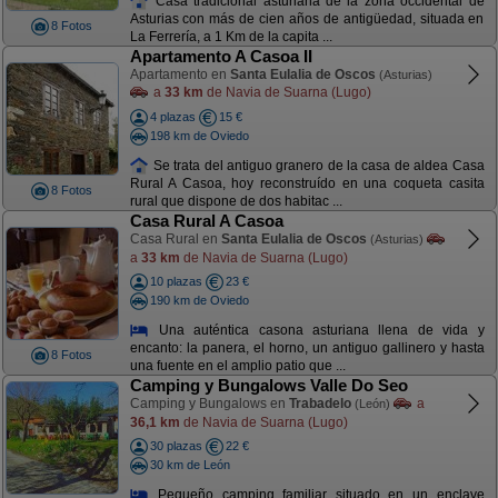
Casa tradicional asturiana de la zona occidental de
Asturias con más de cien años de antigüedad, situada en
8 Fotos
La Ferrería, a 1 Km de la capita ...
Apartamento A Casoa II
Apartamento en
Santa Eulalia de Oscos
(Asturias)
a
33 km
de Navia de Suarna (Lugo)
4 plazas
15 €
198 km de Oviedo
Se trata del antiguo granero de la casa de aldea Casa
Rural A Casoa, hoy reconstruído en una coqueta casita
8 Fotos
rural que dispone de dos habitac ...
Casa Rural A Casoa
Casa Rural en
Santa Eulalia de Oscos
(Asturias)
a
33 km
de Navia de Suarna (Lugo)
10 plazas
23 €
190 km de Oviedo
Una auténtica casona asturiana llena de vida y
encanto: la panera, el horno, un antiguo gallinero y hasta
8 Fotos
una fuente en el amplio patio que ...
Camping y Bungalows Valle Do Seo
Camping y Bungalows en
Trabadelo
a
(León)
36,1 km
de Navia de Suarna (Lugo)
30 plazas
22 €
30 km de León
Pequeño camping familiar situado en un enclave