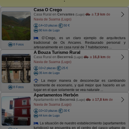
Casa O Crego
Casa Rural en
Cervantes
a
7,9 km
de
(Lugo)
Navia de Suarna (Lugo)
14+10 plazas
50 €
90 km de Lugo
O´Crego, es un claro ejemplo de arquitectura
tradicional de Os Ancares. Restaurado personal y
8 Fotos
artesanalmente en casa rural de 7 habitaciones ...
A Bouza Turismo Rural
Casa Rural en
Becerreá
a
16,8 km
de
(Lugo)
Navia de Suarna (Lugo)
10+2 plazas
25 €
35 km de Lugo
La mejor manera de desconectar es cambiando
totalmente de escenario, y qué mejor que hacerlo en un
8 Fotos
lugar en el que solamente se vea naturale ...
Apartamentos Herbón
Apartamento en
Becerreá
a
17,8 km
de
(Lugo)
Navia de Suarna (Lugo)
10+10 plazas
30 €
44 km de Lugo
La situación de nuestro establecimiento (apartamentos
turisticos) se encuentra en el centro del casco urbano de