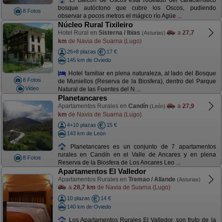
bosque autóctono que cubre los Oscos, pudiendo
8 Fotos
observar a pocos metros el mágico río Agüe ...
Núcleo Rural Tixileiro
Hotel Rural en
Sisterna / Ibias
a
27,7
(Asturias)
km
de Navia de Suarna (Lugo)
26+8 plazas
17 €
145 km de Oviedo
Hotel familiar en plena naturaleza, al lado del Bosque
8 Fotos
de Muniellos (Reserva de la Biosfera), dentro del Parque
Video
Natural de las Fuentes del N ...
Planetancares
Apartamentos Rurales en
Candín
a
27,9
(León)
km
de Navia de Suarna (Lugo)
4+10 plazas
15 €
143 km de León
Planetancares es un conjunto de 7 apartamentos
rurales en Candín en el Valle de Ancares y en plena
8 Fotos
Reserva de la Biosfera de Los Ancares Leo ...
Apartamentos El Valledor
Apartamentos Rurales en
Tremao / Allande
(Asturias)
a
28,7 km
de Navia de Suarna (Lugo)
10 plazas
14 €
140 km de Oviedo
Los Apartamentos Rurales El Valledor, son fruto de la