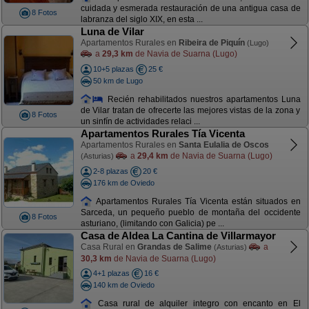
cuidada y esmerada restauración de una antigua casa de
8 Fotos
labranza del siglo XIX, en esta ...
Luna de Vilar
Apartamentos Rurales en
Ribeira de Piquín
(Lugo)
a
29,3 km
de Navia de Suarna (Lugo)
10+5 plazas
25 €
50 km de Lugo
Recién rehabilitados nuestros apartamentos Luna
de Vilar tratan de ofrecerte las mejores vistas de la zona y
8 Fotos
un sinfín de actividades relaci ...
Apartamentos Rurales Tía Vicenta
Apartamentos Rurales en
Santa Eulalia de Oscos
a
29,4 km
de Navia de Suarna (Lugo)
(Asturias)
2-8 plazas
20 €
176 km de Oviedo
Apartamentos Rurales Tía Vicenta están situados en
Sarceda, un pequeño pueblo de montaña del occidente
8 Fotos
asturiano, (limitando con Galicia) pe ...
Casa de Aldea La Cantina de Villarmayor
Casa Rural en
Grandas de Salime
a
(Asturias)
30,3 km
de Navia de Suarna (Lugo)
4+1 plazas
16 €
140 km de Oviedo
Casa rural de alquiler integro con encanto en El