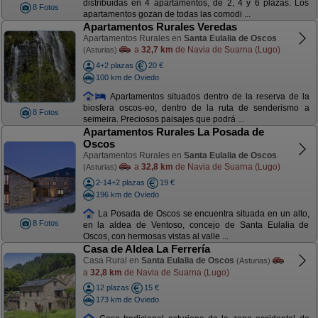
distribuidas en 4 apartamentos, de 2, 4 y 6 plazas. Los
8 Fotos
apartamentos gozan de todas las comodi ...
Apartamentos Rurales Veredas
Apartamentos Rurales en
Santa Eulalia de Oscos
a
32,7 km
de Navia de Suarna (Lugo)
(Asturias)
4+2 plazas
20 €
100 km de Oviedo
Apartamentos situados dentro de la reserva de la
biosfera oscos-eo, dentro de la ruta de senderismo a
8 Fotos
seimeira. Preciosos paisajes que podrá ...
Apartamentos Rurales La Posada de
Oscos
Apartamentos Rurales en
Santa Eulalia de Oscos
a
32,8 km
de Navia de Suarna (Lugo)
(Asturias)
2-14+2 plazas
19 €
196 km de Oviedo
La Posada de Oscos se encuentra situada en un alto,
8 Fotos
en la aldea de Ventoso, concejo de Santa Eulalia de
Oscos, con hermosas vistas al valle ...
Casa de Aldea La Ferrería
Casa Rural en
Santa Eulalia de Oscos
(Asturias)
a
32,8 km
de Navia de Suarna (Lugo)
12 plazas
15 €
173 km de Oviedo