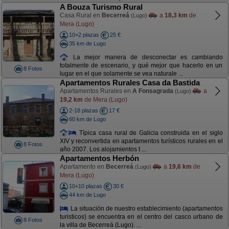
A Bouza Turismo Rural
Casa Rural en
Becerreá
a
18,3 km
de
(Lugo)
Mera (Lugo)
10+2 plazas
25 €
35 km de Lugo
La mejor manera de desconectar es cambiando
totalmente de escenario, y qué mejor que hacerlo en un
8 Fotos
lugar en el que solamente se vea naturale ...
Apartamentos Rurales Casa da Bastida
Apartamentos Rurales en
A Fonsagrada
a
(Lugo)
19,2 km
de Mera (Lugo)
2-18 plazas
17 €
60 km de Lugo
Típica casa rural de Galicia construida en el siglo
XIV y reconvertida en apartamentos turísticos rurales en el
8 Fotos
año 2007. Los alojamientos t ...
Apartamentos Herbón
Apartamento en
Becerreá
a
19,6 km
de
(Lugo)
Mera (Lugo)
10+10 plazas
30 €
44 km de Lugo
La situación de nuestro establecimiento (apartamentos
turisticos) se encuentra en el centro del casco urbano de
8 Fotos
la villa de Becerreá (Lugo). ...