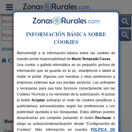
INFORMACIÓN BÁSICA SOBRE
COOKIES
Alojamientos
>
Galicia
>
Lugo
> Mera
Bienvenid@ a la información básica sobre las cookies de
Casas Rurales cerca de Mera
nuestro portal responsabilidad de
Mario Temprado Casas
.
Una cookie o galleta informática es un pequeño archivo de
información que se guarda en tu pc, smartphone o tablet al
visitar el portal. Algunas son nuestras y otras pertenecen a
empresas externas que nos prestan servicios. Las activadas
y necesarias para que todo funcione correctamente son las
Cookies Técnicas y no necesitan de tu autorización. Al pulsar
el botón
Aceptar
activarás el resto de cookies (analíticas y
Casa Guillermo
rs.
10+2 pers.
publicitarias), personalizadas según tus preferencias y con
 €
20 €
Santiago de Reinante (Lugo)
desde
publicidad ajustada a tus búsquedas. Estas últimas puedes
desactivarlas por completo pulsando el botón
Rechazar
o
Buscar
elegir su activación/desactivación desde “Configuración de
Cookies”. Más información en nuestra
POLÍTICA DE
Comunidades: