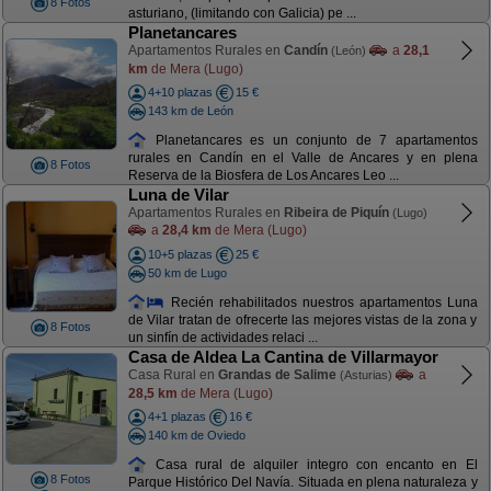
8 Fotos
asturiano, (limitando con Galicia) pe ...
Planetancares
Apartamentos Rurales en
Candín
a
28,1
(León)
km
de Mera (Lugo)
4+10 plazas
15 €
143 km de León
Planetancares es un conjunto de 7 apartamentos
rurales en Candín en el Valle de Ancares y en plena
8 Fotos
Reserva de la Biosfera de Los Ancares Leo ...
Luna de Vilar
Apartamentos Rurales en
Ribeira de Piquín
(Lugo)
a
28,4 km
de Mera (Lugo)
10+5 plazas
25 €
50 km de Lugo
Recién rehabilitados nuestros apartamentos Luna
de Vilar tratan de ofrecerte las mejores vistas de la zona y
8 Fotos
un sinfín de actividades relaci ...
Casa de Aldea La Cantina de Villarmayor
Casa Rural en
Grandas de Salime
a
(Asturias)
28,5 km
de Mera (Lugo)
4+1 plazas
16 €
140 km de Oviedo
Casa rural de alquiler integro con encanto en El
8 Fotos
Parque Histórico Del Navía. Situada en plena naturaleza y