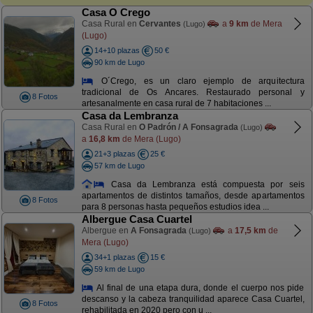
Casa O Crego
Casa Rural en
Cervantes
a
9 km
de Mera
(Lugo)
(Lugo)
14+10 plazas
50 €
90 km de Lugo
O´Crego, es un claro ejemplo de arquitectura
tradicional de Os Ancares. Restaurado personal y
8 Fotos
artesanalmente en casa rural de 7 habitaciones ...
Casa da Lembranza
Casa Rural en
O Padrón / A Fonsagrada
(Lugo)
a
16,8 km
de Mera (Lugo)
21+3 plazas
25 €
57 km de Lugo
Casa da Lembranza está compuesta por seis
apartamentos de distintos tamaños, desde apartamentos
8 Fotos
para 8 personas hasta pequeños estudios idea ...
Albergue Casa Cuartel
Albergue en
A Fonsagrada
a
17,5 km
de
(Lugo)
Mera (Lugo)
34+1 plazas
15 €
59 km de Lugo
Al final de una etapa dura, donde el cuerpo nos pide
descanso y la cabeza tranquilidad aparece Casa Cuartel,
8 Fotos
rehabilitada en 2020 pero con u ...