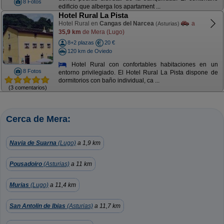
8 Fotos
edificio que alberga los apartament ...
Hotel Rural La Pista
Hotel Rural en
Cangas del Narcea
a
(Asturias)
35,9 km
de Mera (Lugo)
8+2 plazas
20 €
120 km de Oviedo
Hotel Rural con confortables habitaciones en un
8 Fotos
entorno privilegiado. El Hotel Rural La Pista dispone de
dormitorios con baño individual, ca ...
(3 comentarios)
Cerca de Mera:
Navia de Suarna
(Lugo)
a 1,9 km
Pousadoiro
(Asturias)
a 11 km
Murias
(Lugo)
a 11,4 km
San Antolin de Ibias
(Asturias)
a 11,7 km