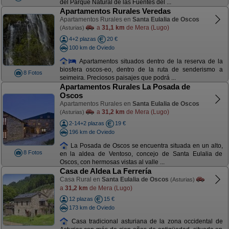
del Parque Natural de las Fuentes del ...
Apartamentos Rurales Veredas
Apartamentos Rurales en
Santa Eulalia de Oscos
a
31,1 km
de Mera (Lugo)
(Asturias)
4+2 plazas
20 €
100 km de Oviedo
Apartamentos situados dentro de la reserva de la
biosfera oscos-eo, dentro de la ruta de senderismo a
8 Fotos
seimeira. Preciosos paisajes que podrá ...
Apartamentos Rurales La Posada de
Oscos
Apartamentos Rurales en
Santa Eulalia de Oscos
a
31,2 km
de Mera (Lugo)
(Asturias)
2-14+2 plazas
19 €
196 km de Oviedo
La Posada de Oscos se encuentra situada en un alto,
8 Fotos
en la aldea de Ventoso, concejo de Santa Eulalia de
Oscos, con hermosas vistas al valle ...
Casa de Aldea La Ferrería
Casa Rural en
Santa Eulalia de Oscos
(Asturias)
a
31,2 km
de Mera (Lugo)
12 plazas
15 €
173 km de Oviedo
Casa tradicional asturiana de la zona occidental de