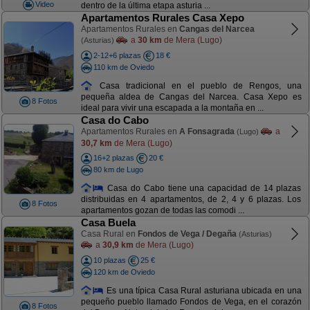
Video
dentro de la última etapa asturia ...
Apartamentos Rurales Casa Xepo
Apartamentos Rurales en
Cangas del Narcea
a
30 km
de Mera (Lugo)
(Asturias)
2-12+6 plazas
18 €
110 km de Oviedo
Casa tradicional en el pueblo de Rengos, una
pequeña aldea de Cangas del Narcea. Casa Xepo es
8 Fotos
ideal para vivir una escapada a la montaña en ...
Casa do Cabo
Apartamentos Rurales en
A Fonsagrada
a
(Lugo)
30,7 km
de Mera (Lugo)
16+2 plazas
20 €
80 km de Lugo
Casa do Cabo tiene una capacidad de 14 plazas
distribuidas en 4 apartamentos, de 2, 4 y 6 plazas. Los
8 Fotos
apartamentos gozan de todas las comodi ...
Casa Buela
Casa Rural en
Fondos de Vega / Degaña
(Asturias)
a
30,9 km
de Mera (Lugo)
10 plazas
25 €
120 km de Oviedo
Es una típica Casa Rural asturiana ubicada en una
pequeño pueblo llamado Fondos de Vega, en el corazón
8 Fotos