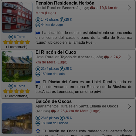
Pensión Residencia Herbón
Hostal Rural en
Becerreá
a
19,6 km
de
(Lugo)
Mera (Lugo)
14+3 plazas
25 €
44 km de Lugo
La situación de nuestro establecimiento se encuentra
8 Fotos
en el centro del casco urbano de la villa de Becerreá
(Lugo). ubicado en la llamada Pue ...
(1 comentario)
El Rincón del Cuco
Hotel Rural en
Tejedo de Ancares
a
24,2
(León)
km
de Mera (Lugo)
21+4 plazas
25 €
150 km de León
El Rincón del Cuco es un Hotel Rural situado en
8 Fotos
Tejedo de Ancares, en plena Reserva de la Biosfera de
Los Ancares Leoneses, un entorno privi ...
(3 comentarios)
Balcón de Oscos
Apartamentos Rurales en
Santa Eulalia de Oscos
a
25,4 km
de Mera (Lugo)
(Asturias)
23+5 plazas
25 €
180 km de Oviedo
El Balcón de Oscos está rodeado del característico