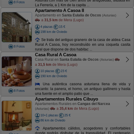
Asturias con más de cien años de antigüedad, situada en
8 Fotos
La Ferrería, a 1 Km de la capita ...
Apartamento A Casoa II
Apartamento en
Santa Eulalia de Oscos
(Asturias)
a
31,5 km
de Mera (Lugo)
4 plazas
15 €
198 km de Oviedo
Se trata del antiguo granero de la casa de aldea Casa
Rural A Casoa, hoy reconstruído en una coqueta casita
8 Fotos
rural que dispone de dos habitac ...
Casa Rural A Casoa
Casa Rural en
Santa Eulalia de Oscos
(Asturias)
a
31,5 km
de Mera (Lugo)
10 plazas
23 €
190 km de Oviedo
Una auténtica casona asturiana llena de vida y
encanto: la panera, el horno, un antiguo gallinero y hasta
8 Fotos
una fuente en el amplio patio que ...
Apartamentos Rurales Cibuyo
Apartamentos Rurales en
Cangas del Narcea
a
35,4 km
de Mera (Lugo)
(Asturias)
10+1 plazas
25 €
86 km de Oviedo
Apartamentos cálidos, acogedores y confortables
donde podrás disfrutar de la tranquilidad. El centenario