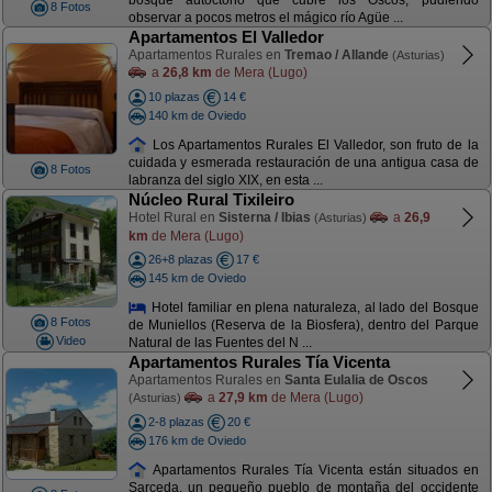
bosque autóctono que cubre los Oscos, pudiendo
8 Fotos
observar a pocos metros el mágico río Agüe ...
Apartamentos El Valledor
Apartamentos Rurales en
Tremao / Allande
(Asturias)
a
26,8 km
de Mera (Lugo)
10 plazas
14 €
140 km de Oviedo
Los Apartamentos Rurales El Valledor, son fruto de la
cuidada y esmerada restauración de una antigua casa de
8 Fotos
labranza del siglo XIX, en esta ...
Núcleo Rural Tixileiro
Hotel Rural en
Sisterna / Ibias
a
26,9
(Asturias)
km
de Mera (Lugo)
26+8 plazas
17 €
145 km de Oviedo
Hotel familiar en plena naturaleza, al lado del Bosque
8 Fotos
de Muniellos (Reserva de la Biosfera), dentro del Parque
Video
Natural de las Fuentes del N ...
Apartamentos Rurales Tía Vicenta
Apartamentos Rurales en
Santa Eulalia de Oscos
a
27,9 km
de Mera (Lugo)
(Asturias)
2-8 plazas
20 €
176 km de Oviedo
Apartamentos Rurales Tía Vicenta están situados en
Sarceda, un pequeño pueblo de montaña del occidente