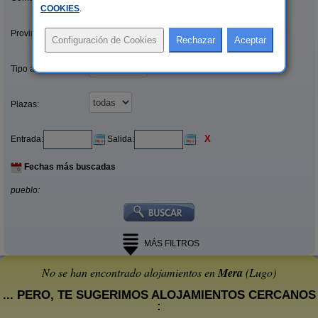
COOKIES
.
Provincias/Islas:
Tipo alquiler:
Plazas:
X
Entrada:
Salida:
Fechas más buscadas
pueblo:
MÁS FILTROS
No se han encontrado alojamientos en
Mera
(Lugo)
... PERO, TE SUGERIMOS ALOJAMIENTOS CERCANOS
: