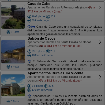
Casa do Cabo
Apartamentos Rurales en
A Fonsagrada
a
(Lugo)
37,2 km
de Miranda (Lugo)
16+2 plazas
20 €
80 km de Lugo
Casa do Cabo tiene una capacidad de 14 plazas
distribuidas en 4 apartamentos, de 2, 4 y 6 plazas. Los
8 Fotos
apartamentos gozan de todas las comodi ...
Balcón de Oscos
Apartamentos Rurales en
Santa Eulalia de Oscos
a
38,1 km
de Miranda (Lugo)
(Asturias)
23+5 plazas
25 €
180 km de Oviedo
El Balcón de Oscos está rodeado del característico
bosque autóctono que cubre los Oscos, pudiendo
8 Fotos
observar a pocos metros el mágico río Agüe ...
Apartamentos Rurales Tía Vicenta
Apartamentos Rurales en
Santa Eulalia de Oscos
a
38,2 km
de Miranda (Lugo)
(Asturias)
2-8 plazas
20 €
176 km de Oviedo
Apartamentos Rurales Tía Vicenta están situados en
Sarceda, un pequeño pueblo de montaña del occidente
8 Fotos
asturiano, (limitando con Galicia) pe ...