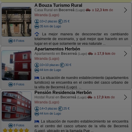
A Bouza Turismo Rural
Casa Rural en
Becerreá
a
12,3 km
de
(Lugo)
Miranda (Lugo)
10+2 plazas
25 €
35 km de Lugo
La mejor manera de desconectar es cambiando
totalmente de escenario, y qué mejor que hacerlo en un
8 Fotos
lugar en el que solamente se vea naturale ...
Apartamentos Herbón
Apartamento en
Becerreá
a
17,9 km
de
(Lugo)
Miranda (Lugo)
10+10 plazas
30 €
44 km de Lugo
La situación de nuestro establecimiento (apartamentos
turisticos) se encuentra en el centro del casco urbano de
8 Fotos
la villa de Becerreá (Lugo). ...
Pensión Residencia Herbón
Hostal Rural en
Becerreá
a
17,9 km
de
(Lugo)
Miranda (Lugo)
14+3 plazas
25 €
44 km de Lugo
La situación de nuestro establecimiento se encuentra
8 Fotos
en el centro del casco urbano de la villa de Becerreá
(Lugo). ubicado en la llamada Pue ...