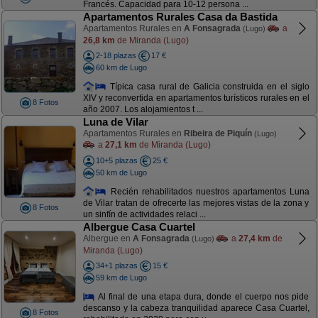
Francés. Capacidad para 10-12 persona ...
Apartamentos Rurales Casa da Bastida
Apartamentos Rurales en
A Fonsagrada
a
(Lugo)
26,8 km
de Miranda (Lugo)
2-18 plazas
17 €
60 km de Lugo
Típica casa rural de Galicia construida en el siglo
XIV y reconvertida en apartamentos turísticos rurales en el
8 Fotos
año 2007. Los alojamientos t ...
Luna de Vilar
Apartamentos Rurales en
Ribeira de Piquín
(Lugo)
a
27,1 km
de Miranda (Lugo)
10+5 plazas
25 €
50 km de Lugo
Recién rehabilitados nuestros apartamentos Luna
de Vilar tratan de ofrecerte las mejores vistas de la zona y
8 Fotos
un sinfín de actividades relaci ...
Albergue Casa Cuartel
Albergue en
A Fonsagrada
a
27,4 km
de
(Lugo)
Miranda (Lugo)
34+1 plazas
15 €
59 km de Lugo
Al final de una etapa dura, donde el cuerpo nos pide
descanso y la cabeza tranquilidad aparece Casa Cuartel,
8 Fotos