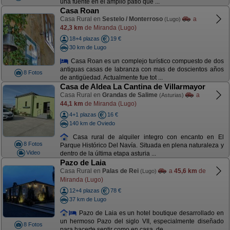
una fuente en el amplio patio que ...
Casa Roan
Casa Rural en
Sestelo / Monterroso
a
(Lugo)
42,3 km
de Miranda (Lugo)
18+4 plazas
19 €
30 km de Lugo
Casa Roan es un complejo turístico compuesto de dos
antiguas casas de labranza con mas de doscientos años
8 Fotos
de antigüedad. Actualmente fue tot ...
Casa de Aldea La Cantina de Villarmayor
Casa Rural en
Grandas de Salime
a
(Asturias)
44,1 km
de Miranda (Lugo)
4+1 plazas
16 €
140 km de Oviedo
Casa rural de alquiler integro con encanto en El
8 Fotos
Parque Histórico Del Navía. Situada en plena naturaleza y
Video
dentro de la última etapa asturia ...
Pazo de Laia
Casa Rural en
Palas de Rei
a
45,6 km
de
(Lugo)
Miranda (Lugo)
12+4 plazas
78 €
37 km de Lugo
Pazo de Laia es un hotel boutique desarrollado en
un hermoso Pazo del siglo VII, especialmente diseñado
8 Fotos
para hacerte sentir como en casa, de ...