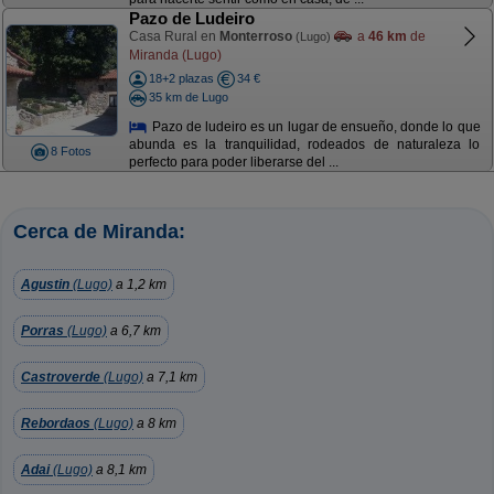
Pazo de Ludeiro
Casa Rural en
Monterroso
a
46 km
de
(Lugo)
Miranda (Lugo)
18+2 plazas
34 €
35 km de Lugo
Pazo de ludeiro es un lugar de ensueño, donde lo que
abunda es la tranquilidad, rodeados de naturaleza lo
8 Fotos
perfecto para poder liberarse del ...
Cerca de Miranda:
Agustin
(Lugo)
a 1,2 km
Porras
(Lugo)
a 6,7 km
Castroverde
(Lugo)
a 7,1 km
Rebordaos
(Lugo)
a 8 km
Adai
(Lugo)
a 8,1 km