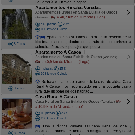
La Ferrería, a 1 Km de la capita ...
Apartamentos Rurales Veredas
Apartamentos Rurales en
Santa Eulalia de Oscos
a
40,7 km
de Miranda (Lugo)
(Asturias)
4+2 plazas
20 €
100 km de Oviedo
Apartamentos situados dentro de la reserva de la
biosfera oscos-eo, dentro de la ruta de senderismo a
8 Fotos
seimeira. Preciosos paisajes que podrá ...
Apartamento A Casoa II
Apartamento en
Santa Eulalia de Oscos
(Asturias)
a
40,9 km
de Miranda (Lugo)
4 plazas
15 €
198 km de Oviedo
Se trata del antiguo granero de la casa de aldea Casa
Rural A Casoa, hoy reconstruído en una coqueta casita
8 Fotos
rural que dispone de dos habitac ...
Casa Rural A Casoa
Casa Rural en
Santa Eulalia de Oscos
(Asturias)
a
40,9 km
de Miranda (Lugo)
10 plazas
23 €
190 km de Oviedo
Una auténtica casona asturiana llena de vida y
encanto: la panera, el horno, un antiguo gallinero y hasta
8 Fotos