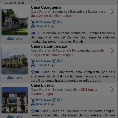
(1 comentario)
Casa Caxigueiro
Casa Rural en
Sabenche / Barbadelo / Sarria
(Lugo)
a
24 km
de Miranda (Lugo)
18+6 plazas
25 €
30 km de Lugo
Su ubicación, a pocos metros del Camino Francés a
Santiago y al lado del Camino Real, sigue la tradición
8 Fotos
ligada a las peregrinaciones. Rehab ...
Casa da Lembranza
Casa Rural en
O Padrón / A Fonsagrada
(Lugo)
a
25,9 km
de Miranda (Lugo)
21+3 plazas
25 €
57 km de Lugo
Casa da Lembranza está compuesta por seis
apartamentos de distintos tamaños, desde apartamentos
8 Fotos
para 8 personas hasta pequeños estudios idea ...
Casa Licerio
Casa Rural en
Samos
a
26,1 km
de
(Lugo)
Miranda (Lugo)
10+4 plazas
25 €
40 km de Lugo
Casa Licerio es una casa rural de piedra antigua
restaurada en 1995, ubicada en Samos, sobre el Camino
8 Fotos