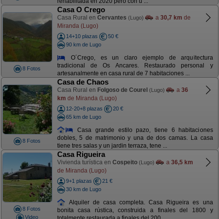
rehabilitada en 2020 pero con u ...
Casa O Crego
Casa Rural en
Cervantes
a
30,7 km
de
(Lugo)
Miranda (Lugo)
14+10 plazas
50 €
90 km de Lugo
O´Crego, es un claro ejemplo de arquitectura
tradicional de Os Ancares. Restaurado personal y
8 Fotos
artesanalmente en casa rural de 7 habitaciones ...
Casa de Chaos
Casa Rural en
Folgoso de Courel
a
36
(Lugo)
km
de Miranda (Lugo)
12-20+8 plazas
20 €
65 km de Lugo
Casa grande estilo pazo, tiene 6 habitaciones
dobles, 5 de matrimonio y una de dos camas. La casa
8 Fotos
tiene tres salas y un jardin terraza, tene ...
Casa Rigueira
Vivienda turística en
Cospeito
a
36,5 km
(Lugo)
de Miranda (Lugo)
9+1 plazas
21 €
30 km de Lugo
Alquiler de casa completa. Casa Rigueira es una
8 Fotos
bonita casa rústica, construida a finales del 1800 y
Video
totalmente restaurada a finales del 200 ...