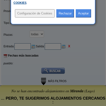
COOKIES
.
Provincias/Islas:
Tipo alquiler:
Plazas:
X
Entrada:
Salida:
Fechas más buscadas
pueblo:
MÁS FILTROS
No se han encontrado alojamientos en
Miranda
(Lugo)
... PERO, TE SUGERIMOS ALOJAMIENTOS CERCANOS
: