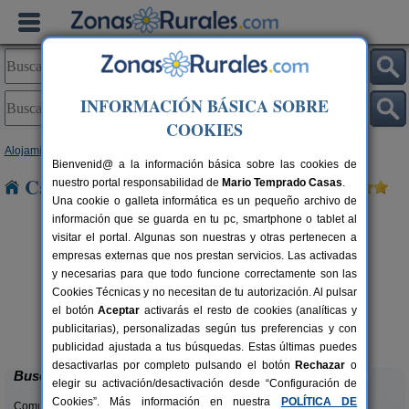
INFORMACIÓN BÁSICA SOBRE
COOKIES
Alojamientos
>
Galicia
>
Lugo
> Miranda
Bienvenid@ a la información básica sobre las cookies de
Casas Rurales cerca de Miranda
nuestro portal responsabilidad de
Mario Temprado Casas
.
Una cookie o galleta informática es un pequeño archivo de
información que se guarda en tu pc, smartphone o tablet al
visitar el portal. Algunas son nuestras y otras pertenecen a
empresas externas que nos prestan servicios. Las activadas
y necesarias para que todo funcione correctamente son las
Cookies Técnicas y no necesitan de tu autorización. Al pulsar
el botón
Aceptar
activarás el resto de cookies (analíticas y
Casa Farruquitas
rs.
7 pers.
publicitarias), personalizadas según tus preferencias y con
 €
25 €
Cervo (Lugo)
desde
publicidad ajustada a tus búsquedas. Estas últimas puedes
desactivarlas por completo pulsando el botón
Rechazar
o
Buscar
elegir su activación/desactivación desde “Configuración de
Cookies”. Más información en nuestra
POLÍTICA DE
Comunidades: