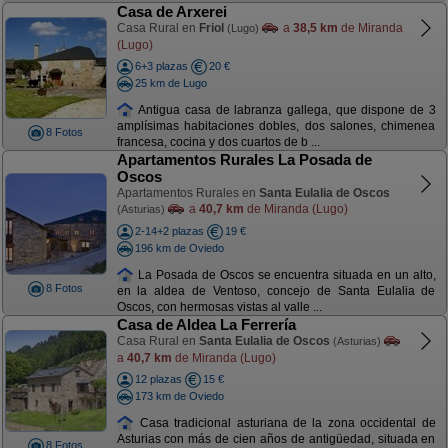
Casa de Arxerei
Casa Rural en
Friol
a
38,5 km
de Miranda
(Lugo)
(Lugo)
6+3 plazas
20 €
25 km de Lugo
Antigua casa de labranza gallega, que dispone de 3
amplísimas habitaciones dobles, dos salones, chimenea
8 Fotos
francesa, cocina y dos cuartos de b ...
Apartamentos Rurales La Posada de
Oscos
Apartamentos Rurales en
Santa Eulalia de Oscos
a
40,7 km
de Miranda (Lugo)
(Asturias)
2-14+2 plazas
19 €
196 km de Oviedo
La Posada de Oscos se encuentra situada en un alto,
8 Fotos
en la aldea de Ventoso, concejo de Santa Eulalia de
Oscos, con hermosas vistas al valle ...
Casa de Aldea La Ferrería
Casa Rural en
Santa Eulalia de Oscos
(Asturias)
a
40,7 km
de Miranda (Lugo)
12 plazas
15 €
173 km de Oviedo
Casa tradicional asturiana de la zona occidental de
Asturias con más de cien años de antigüedad, situada en
8 Fotos