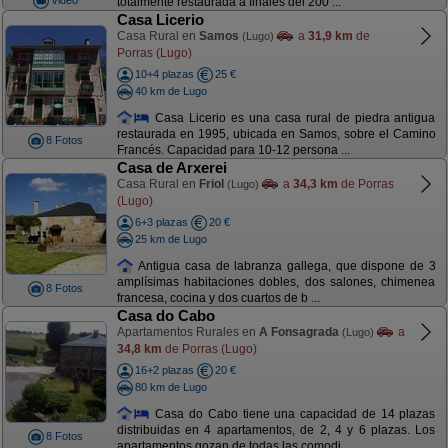
totalmente restaurada a finales del 200 ...
Casa Licerio
Casa Rural en
Samos
a
31,9 km
de
(Lugo)
Porras (Lugo)
10+4 plazas
25 €
40 km de Lugo
Casa Licerio es una casa rural de piedra antigua
restaurada en 1995, ubicada en Samos, sobre el Camino
8 Fotos
Francés. Capacidad para 10-12 persona ...
Casa de Arxerei
Casa Rural en
Friol
a
34,3 km
de Porras
(Lugo)
(Lugo)
6+3 plazas
20 €
25 km de Lugo
Antigua casa de labranza gallega, que dispone de 3
amplísimas habitaciones dobles, dos salones, chimenea
8 Fotos
francesa, cocina y dos cuartos de b ...
Casa do Cabo
Apartamentos Rurales en
A Fonsagrada
a
(Lugo)
34,8 km
de Porras (Lugo)
16+2 plazas
20 €
80 km de Lugo
Casa do Cabo tiene una capacidad de 14 plazas
distribuidas en 4 apartamentos, de 2, 4 y 6 plazas. Los
8 Fotos
apartamentos gozan de todas las comodi ...