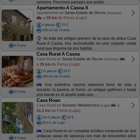
seimeira. Preciosos paisajes que podrá ...
Apartamento A Casoa II
Apartamento en
Santa Eulalia de Oscos
(Asturias)
a
39 km
de Porras (Lugo)
4 plazas
15 €
198 km de Oviedo
Se trata del antiguo granero de la casa de aldea Casa
Rural A Casoa, hoy reconstruído en una coqueta casita
8 Fotos
rural que dispone de dos habitac ...
Casa Rural A Casoa
Casa Rural en
Santa Eulalia de Oscos
(Asturias)
a
39 km
de Porras (Lugo)
10 plazas
23 €
190 km de Oviedo
Una auténtica casona asturiana llena de vida y
encanto: la panera, el horno, un antiguo gallinero y hasta
8 Fotos
una fuente en el amplio patio que ...
Casa Roan
Casa Rural en
Sestelo / Monterroso
a
(Lugo)
41,2 km
de Porras (Lugo)
18+4 plazas
19 €
30 km de Lugo
Casa Roan es un complejo turístico compuesto de dos
antiguas casas de labranza con mas de doscientos años
8 Fotos