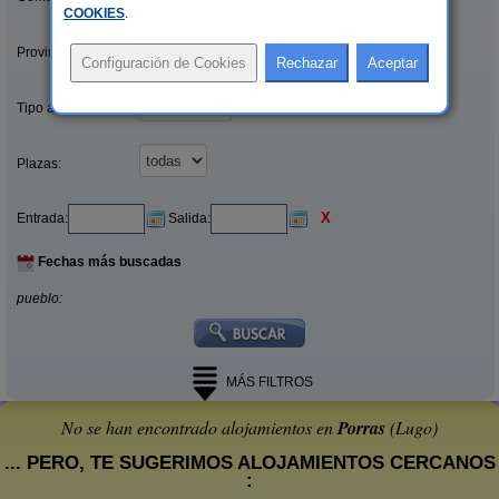
COOKIES
.
Provincias/Islas:
Tipo alquiler:
Plazas:
X
Entrada:
Salida:
Fechas más buscadas
pueblo:
MÁS FILTROS
No se han encontrado alojamientos en
Porras
(Lugo)
... PERO, TE SUGERIMOS ALOJAMIENTOS CERCANOS
: