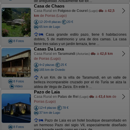
de antigüedad. Actualmente fue tot ...
Casa de Chaos
Casa Rural en
Folgoso de Courel
a
42,5
(Lugo)
km
de Porras (Lugo)
12-20+8 plazas
20 €
65 km de Lugo
Casa grande estilo pazo, tiene 6 habitaciones
dobles, 5 de matrimonio y una de dos camas. La casa
8 Fotos
tiene tres salas y un jardin terraza, tene ...
Casas Da Lexa
Casa Rural en
Taramundi
a
42,6 km
(Asturias)
de Porras (Lugo)
4+2 plazas
25 €
165 km de Oviedo
A un Km. de la villa de Taramundi, en un valle de
8 Fotos
belleza incomparable cruzado por el río Turía se alza la
Video
aldea de Vega de Zarza. En este h ...
Pazo de Laia
Casa Rural en
Palas de Rei
a
43,4 km
de
(Lugo)
Porras (Lugo)
12+4 plazas
78 €
37 km de Lugo
Pazo de Laia es un hotel boutique desarrollado en
un hermoso Pazo del siglo VII, especialmente diseñado
8 Fotos
para hacerte sentir como en casa, de ...