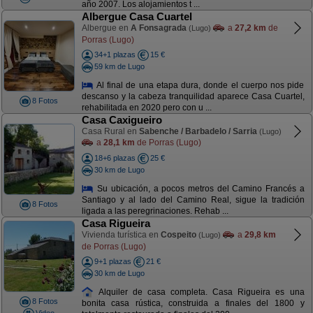
año 2007. Los alojamientos t ...
Albergue Casa Cuartel
Albergue en
A Fonsagrada
a
27,2 km
de
(Lugo)
Porras (Lugo)
34+1 plazas
15 €
59 km de Lugo
Al final de una etapa dura, donde el cuerpo nos pide
descanso y la cabeza tranquilidad aparece Casa Cuartel,
8 Fotos
rehabilitada en 2020 pero con u ...
Casa Caxigueiro
Casa Rural en
Sabenche / Barbadelo / Sarria
(Lugo)
a
28,1 km
de Porras (Lugo)
18+6 plazas
25 €
30 km de Lugo
Su ubicación, a pocos metros del Camino Francés a
Santiago y al lado del Camino Real, sigue la tradición
8 Fotos
ligada a las peregrinaciones. Rehab ...
Casa Rigueira
Vivienda turística en
Cospeito
a
29,8 km
(Lugo)
de Porras (Lugo)
9+1 plazas
21 €
30 km de Lugo
Alquiler de casa completa. Casa Rigueira es una
8 Fotos
bonita casa rústica, construida a finales del 1800 y
Video