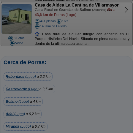
Casa de Aldea La Cantina de Villarmayor
Casa Rural en
Grandas de Salime
a
(Asturias)
43,6 km
de Porras (Lugo)
4+1 plazas
16 €
140 km de Oviedo
Casa rural de alquiler integro con encanto en El
8 Fotos
Parque Histórico Del Navía. Situada en plena naturaleza y
Video
dentro de la última etapa asturia ...
Cerca de Porras:
Rebordaos
(Lugo)
a 2,2 km
Castroverde
(Lugo)
a 3,5 km
Bolaño
(Lugo)
a 4 km
Adai
(Lugo)
a 6,2 km
Miranda
(Lugo)
a 6,7 km