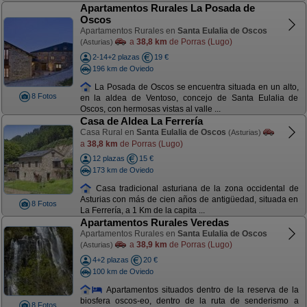
Apartamentos Rurales La Posada de
Oscos
Apartamentos Rurales en
Santa Eulalia de Oscos
a
38,8 km
de Porras (Lugo)
(Asturias)
2-14+2 plazas
19 €
196 km de Oviedo
La Posada de Oscos se encuentra situada en un alto,
8 Fotos
en la aldea de Ventoso, concejo de Santa Eulalia de
Oscos, con hermosas vistas al valle ...
Casa de Aldea La Ferrería
Casa Rural en
Santa Eulalia de Oscos
(Asturias)
a
38,8 km
de Porras (Lugo)
12 plazas
15 €
173 km de Oviedo
Casa tradicional asturiana de la zona occidental de
Asturias con más de cien años de antigüedad, situada en
8 Fotos
La Ferrería, a 1 Km de la capita ...
Apartamentos Rurales Veredas
Apartamentos Rurales en
Santa Eulalia de Oscos
a
38,9 km
de Porras (Lugo)
(Asturias)
4+2 plazas
20 €
100 km de Oviedo
Apartamentos situados dentro de la reserva de la
biosfera oscos-eo, dentro de la ruta de senderismo a
8 Fotos