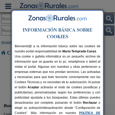
INFORMACIÓN BÁSICA SOBRE
COOKIES
Alojamientos
>
Galicia
>
Lugo
> Porras
Bienvenid@ a la información básica sobre las cookies de
Casas Rurales cerca de Porras
nuestro portal responsabilidad de
Mario Temprado Casas
.
Una cookie o galleta informática es un pequeño archivo de
información que se guarda en tu pc, smartphone o tablet al
visitar el portal. Algunas son nuestras y otras pertenecen a
empresas externas que nos prestan servicios. Las activadas
y necesarias para que todo funcione correctamente son las
Cookies Técnicas y no necesitan de tu autorización. Al pulsar
el botón
Aceptar
activarás el resto de cookies (analíticas y
Casa do Cabo
rs.
16+2 pers.
publicitarias), personalizadas según tus preferencias y con
 €
20 €
A Fonsagrada (Lugo)
desde
publicidad ajustada a tus búsquedas. Estas últimas puedes
desactivarlas por completo pulsando el botón
Rechazar
o
Buscar
elegir su activación/desactivación desde “Configuración de
Cookies”. Más información en nuestra
POLÍTICA DE
Comunidades: