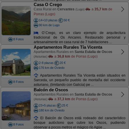
Casa O Crego
Casa Rural en
Cervantes
a
35,7 km
de
(Lugo)
Porras (Lugo)
14+10 plazas
50 €
90 km de Lugo
O´Crego, es un claro ejemplo de arquitectura
tradicional de Os Ancares. Restaurado personal y
8 Fotos
artesanalmente en casa rural de 7 habitaciones ...
Apartamentos Rurales Tía Vicenta
Apartamentos Rurales en
Santa Eulalia de Oscos
a
36,8 km
de Porras (Lugo)
(Asturias)
2-8 plazas
20 €
176 km de Oviedo
Apartamentos Rurales Tía Vicenta están situados en
Sarceda, un pequeño pueblo de montaña del occidente
8 Fotos
asturiano, (limitando con Galicia) pe ...
Balcón de Oscos
Apartamentos Rurales en
Santa Eulalia de Oscos
a
37,3 km
de Porras (Lugo)
(Asturias)
23+5 plazas
25 €
180 km de Oviedo
El Balcón de Oscos está rodeado del característico
bosque autóctono que cubre los Oscos, pudiendo
8 Fotos
observar a pocos metros el mágico río Agüe ...