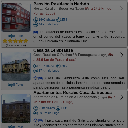
Pensión Residencia Herbón
Hostal Rural en
Becerreá
a
24,5 km
de
(Lugo)
Porras (Lugo)
14+3 plazas
25 €
44 km de Lugo
La situación de nuestro establecimiento se encuentra
8 Fotos
en el centro del casco urbano de la villa de Becerreá
(Lugo). ubicado en la llamada Pue ...
(1 comentario)
Casa da Lembranza
Casa Rural en
O Padrón / A Fonsagrada
(Lugo)
a
25,9 km
de Porras (Lugo)
21+3 plazas
25 €
57 km de Lugo
Casa da Lembranza está compuesta por seis
apartamentos de distintos tamaños, desde apartamentos
8 Fotos
para 8 personas hasta pequeños estudios idea ...
Apartamentos Rurales Casa da Bastida
Apartamentos Rurales en
A Fonsagrada
a
(Lugo)
26,2 km
de Porras (Lugo)
2-18 plazas
17 €
60 km de Lugo
Típica casa rural de Galicia construida en el siglo
XIV y reconvertida en apartamentos turísticos rurales en el
8 Fotos