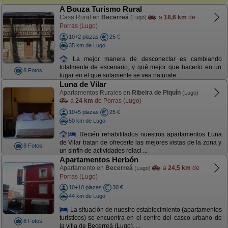
A Bouza Turismo Rural
Casa Rural en
Becerreá
a
18,6 km
de
(Lugo)
Porras (Lugo)
10+2 plazas
25 €
35 km de Lugo
La mejor manera de desconectar es cambiando
totalmente de escenario, y qué mejor que hacerlo en un
8 Fotos
lugar en el que solamente se vea naturale ...
Luna de Vilar
Apartamentos Rurales en
Ribeira de Piquín
(Lugo)
a
24 km
de Porras (Lugo)
10+5 plazas
25 €
50 km de Lugo
Recién rehabilitados nuestros apartamentos Luna
de Vilar tratan de ofrecerte las mejores vistas de la zona y
8 Fotos
un sinfín de actividades relaci ...
Apartamentos Herbón
Apartamento en
Becerreá
a
24,5 km
de
(Lugo)
Porras (Lugo)
10+10 plazas
30 €
44 km de Lugo
La situación de nuestro establecimiento (apartamentos
turisticos) se encuentra en el centro del casco urbano de
8 Fotos
la villa de Becerreá (Lugo). ...