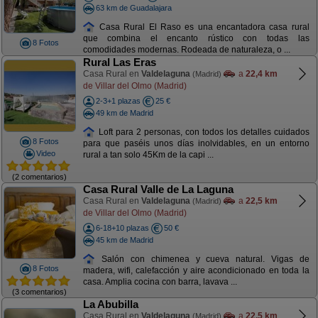
63 km de Guadalajara
Casa Rural El Raso es una encantadora casa rural
que combina el encanto rústico con todas las
8 Fotos
comodidades modernas. Rodeada de naturaleza, o ...
Rural Las Eras
Casa Rural en
Valdelaguna
a
22,4 km
(Madrid)
de Villar del Olmo (Madrid)
2-3+1 plazas
25 €
49 km de Madrid
Loft para 2 personas, con todos los detalles cuidados
8 Fotos
para que paséis unos días inolvidables, en un entorno
Video
rural a tan solo 45Km de la capi ...
(2 comentarios)
Casa Rural Valle de La Laguna
Casa Rural en
Valdelaguna
a
22,5 km
(Madrid)
de Villar del Olmo (Madrid)
6-18+10 plazas
50 €
45 km de Madrid
Salón con chimenea y cueva natural. Vigas de
8 Fotos
madera, wifi, calefacción y aire acondicionado en toda la
casa. Amplia cocina con barra, lavava ...
(3 comentarios)
La Abubilla
Casa Rural en
Valdelaguna
a
22,5 km
(Madrid)