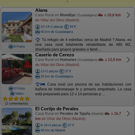
Alana
Casa Rural en
Mondéjar
a
10,6 km
(Guadalajara)
de Villar del Olmo (Madrid)
10-14+2 plazas
49 €
40 km de Guadalajara
Tú refugio de 4 estrellas cerca de Madrid ? Alana, es
una casa rural totalmente rehabilitada de 480 M2,
8 Fotos
diseñada para grupos grandes o famil ...
Caserío de Cerezo
Casa Rural en
Humanes
a
12,9 km
(Guadalajara)
de Villar del Olmo (Madrid)
12+2 plazas
37 €
25 km de Guadalajara
Casa rural con piscina de sal, habitaciones con
8 Fotos
bañera de hidromasaje tv y armario empotrado. La casa
Video
está preparada para 12 o 14 personas p ...
(2 comentarios)
El Cortijo de Perales
Casa Rural en
Perales de Tajuña
a
16,7
(Madrid)
km
de Villar del Olmo (Madrid)
8-16+3 plazas
37 €
40 km de Madrid