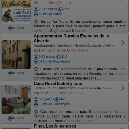
Villar del Olmo (Madrid)
2-8+7 plazas
28 €
45 km de Madrid
En ca Tía María. Es un apartamento super amplio,
situado en la parte baja de la casa, perfecto para cuatro
8 Fotos
personas. Según entras tienes el ...
Apartamentos Rurales Esencias de la
Alcarria
Apartamentos Rurales en
Hueva
a
(Guadalajara)
27,1 km
de Villar del Olmo (Madrid)
6-18 plazas
21 €
39 km de Guadalajara
Cuenta con 3 apartamentos de 6 plazas cada uno,
8 Fotos
situados en pleno corazón de La Alcarria, en un pueblo
con mucho encanto, ideal para descans ...
Casa Rural Isabel y Luis
Casa Rural en
Chiloeches
a
27,2
(Guadalajara)
km
de Villar del Olmo (Madrid)
5+1 plazas
40 €
10 km de Guadalajara
Casa rural con encanto para 5 personas, en la que
hemos cuidado cada detalle para que descanses y
8 Fotos
disfrutes tu estancia, rodeada de pinares, ...
Finca Los Almendros