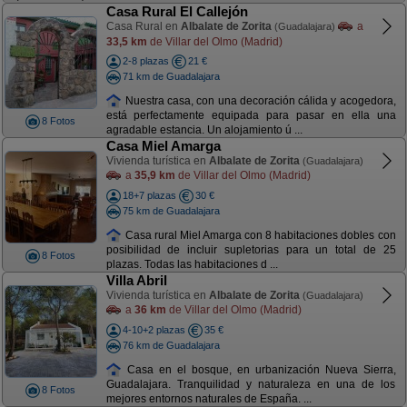
Casa Rural El Callejón
Casa Rural en
Albalate de Zorita
a
(Guadalajara)
33,5 km
de Villar del Olmo (Madrid)
2-8 plazas
21 €
71 km de Guadalajara
Nuestra casa, con una decoración cálida y acogedora,
está perfectamente equipada para pasar en ella una
8 Fotos
agradable estancia. Un alojamiento ú ...
Casa Miel Amarga
Vivienda turística en
Albalate de Zorita
(Guadalajara)
a
35,9 km
de Villar del Olmo (Madrid)
18+7 plazas
30 €
75 km de Guadalajara
Casa rural Miel Amarga con 8 habitaciones dobles con
posibilidad de incluir supletorias para un total de 25
8 Fotos
plazas. Todas las habitaciones d ...
Villa Abril
Vivienda turística en
Albalate de Zorita
(Guadalajara)
a
36 km
de Villar del Olmo (Madrid)
4-10+2 plazas
35 €
76 km de Guadalajara
Casa en el bosque, en urbanización Nueva Sierra,
Guadalajara. Tranquilidad y naturaleza en una de los
8 Fotos
mejores entornos naturales de España. ...