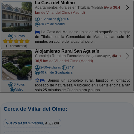
La Casa del Molino
Apartamentos Rurales en
Titulcia
a
36,4
(Madrid)
km
de Villar del Olmo (Madrid)
2+2 plazas
35 €
30 km de Madrid
La Casa del Molino se ubica en el pequeño municipio
8 Fotos
de Titulcia, en la Comunidad de Madrid a tan sólo 40
minutos en coche de la capital pero ...
(1 comentario)
Alojamiento Rural San Agustín
Complejo Rural en
Fuentelencina
a
(Guadalajara)
36,5 km
de Villar del Olmo (Madrid)
2-80+9 plazas
17 €
40 km de Guadalajara
Somos un complejo rural, turístico y formativo
8 Fotos
rodeado de naturaleza y ubicado en Fuentelencina a tan
Video
sólo 25 minutos de Guadalajara y a una ...
Cerca de Villar del Olmo:
Nuevo Baztán
(Madrid)
a 3,3 km