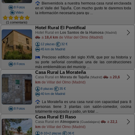
Bienvenido/a a nuestra hermosa casa rural enclavada
8 Fotos
en el Valle del Tajuña. Con mucho gusto te daremos toda
Video
la información necesaria para qu ...
(1 comentario)
Hotel Rural El Pontifical
Hotel Rural en
Los Santos de la Humosa
(Madrid)
a
18,4 km
de Villar del Olmo (Madrid)
12 plazas
32 €
45 km de Madrid
Precioso edificio del siglo XVIII, que por su historia y
su porte señorial constituye una de las construcciones
8 Fotos
más emblemáticas del municip ...
Casa Rural La Morateña
Casa Rural en
Morata de Tajuña
a
20,6
(Madrid)
km
de Villar del Olmo (Madrid)
8 plazas
35 €
40 km de Madrid
La Morateña es una casa rural con capacidad para 8
personas tiene 3 plantas con salón-comedor, cocina
8 Fotos
totalmente equipada y patio, un total ...
Casa Rural El Raso
Casa Rural en
Almoguera
a
22,1
(Guadalajara)
km
de Villar del Olmo (Madrid)
8-10+2 plazas
36 €