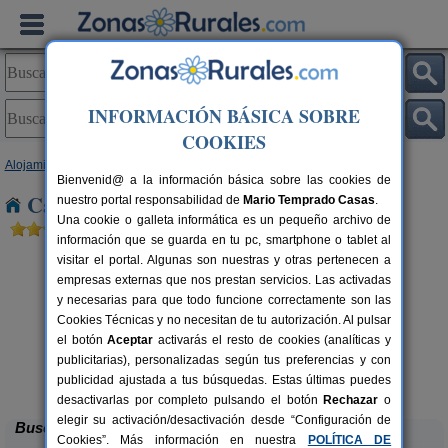
INFORMACIÓN BÁSICA SOBRE
COOKIES
Alojamientos
>
Madrid
> Villar del Olmo
Bienvenid@ a la información básica sobre las cookies de
Casas Rurales cerca de Villar del Olmo
nuestro portal responsabilidad de
Mario Temprado Casas
.
Una cookie o galleta informática es un pequeño archivo de
información que se guarda en tu pc, smartphone o tablet al
visitar el portal. Algunas son nuestras y otras pertenecen a
empresas externas que nos prestan servicios. Las activadas
y necesarias para que todo funcione correctamente son las
Cookies Técnicas y no necesitan de tu autorización. Al pulsar
el botón
Aceptar
activarás el resto de cookies (analíticas y
publicitarias), personalizadas según tus preferencias y con
Apartamentos Rurales La Cabaña
rs.
4 pers.
 €
23 €
publicidad ajustada a tus búsquedas. Estas últimas puedes
Rascafría (Madrid)
desde
desactivarlas por completo pulsando el botón
Rechazar
o
elegir su activación/desactivación desde “Configuración de
Buscar
Cookies”. Más información en nuestra
POLÍTICA DE