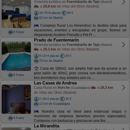
Vivienda turística en
Fuentidueña de Tajo
(Madrid)
a
28,8 km
de Villar del Olmo (Madrid)
10-75+6 plazas
40 €
62 km de Madrid
Complejo Rural Los Almendros: tu destino ideal para
vacaciones, eventos y escapadas en grupo. Somos un
8 Fotos
Alojamiento Austism Friendly y Pet Fr ...
Prado de Fuentemarín
Vivienda turística en
Fuentidueña de Tajo
(Madrid)
a
29,3 km
de Villar del Olmo (Madrid)
9-13+4 plazas
30 €
78 km de Madrid
Casa de 180m2, con amplio hall que da acceso a un
gran salón de 40m2, gran cocina con electrodomesticos,
8 Fotos
tres dormitorios muy amplios uno co ...
Las Casas de Andrea
Casa Rural en
Horche
a
29,3 km
(Guadalajara)
de Villar del Olmo (Madrid)
2-18+2 plazas
30 €
12 km de Guadalajara
Nuestra casa es ideal para estancias largas o
reuniones de empresa (tenemos precios especiales).
8 Fotos
Contamos con barbacoa y piscina en una finc ...
La Mirandita