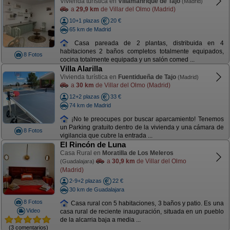
Vivienda turística en
Villamanrique de Tajo
(Madrid)
a
29,9 km
de Villar del Olmo (Madrid)
10+1 plazas
20 €
65 km de Madrid
Casa pareada de 2 plantas, distribuida en 4
habitaciones 2 baños completos totalmente equipados,
8 Fotos
cocina totalmente equipada y un salón comed ...
Villa Alarilla
Vivienda turística en
Fuentidueña de Tajo
(Madrid)
a
30 km
de Villar del Olmo (Madrid)
12+2 plazas
33 €
74 km de Madrid
¡No te preocupes por buscar aparcamiento! Tenemos
un Parking gratuito dentro de la vivienda y una cámara de
8 Fotos
vigilancia que cubre la entrada ...
El Rincón de Luna
Casa Rural en
Moratilla de Los Meleros
a
30,9 km
de Villar del Olmo
(Guadalajara)
(Madrid)
2-9+2 plazas
22 €
30 km de Guadalajara
8 Fotos
Casa rural con 5 habitaciones, 3 baños y patio. Es una
Video
casa rural de reciente inauguración, situada en un pueblo
de la alcarria baja a media ...
(3 comentarios)