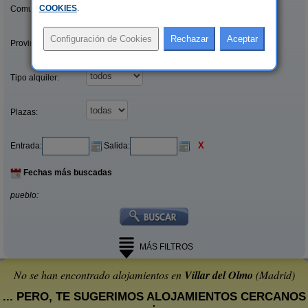
COOKIES
.
Comunidades:
Provincias/Islas:
Tipo alquiler:
Plazas:
X
Entrada:
Salida:
Fechas más buscadas
pueblo:
MÁS FILTROS
No se han encontrado alojamientos en
Villar del Olmo
(Madrid)
... PERO, TE SUGERIMOS ALOJAMIENTOS CERCANOS
: