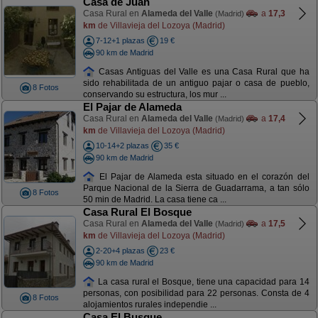
Casa de Juan
Casa Rural en
Alameda del Valle
a
17,3
(Madrid)
km
de Villavieja del Lozoya (Madrid)
7-12+1 plazas
19 €
90 km de Madrid
Casas Antiguas del Valle es una Casa Rural que ha
sido rehabilitada de un antiguo pajar o casa de pueblo,
8 Fotos
conservando su estructura, los mur ...
El Pajar de Alameda
Casa Rural en
Alameda del Valle
a
17,4
(Madrid)
km
de Villavieja del Lozoya (Madrid)
10-14+2 plazas
35 €
90 km de Madrid
El Pajar de Alameda esta situado en el corazón del
Parque Nacional de la Sierra de Guadarrama, a tan sólo
8 Fotos
50 min de Madrid. La casa tiene ca ...
Casa Rural El Bosque
Casa Rural en
Alameda del Valle
a
17,5
(Madrid)
km
de Villavieja del Lozoya (Madrid)
2-20+4 plazas
23 €
90 km de Madrid
La casa rural el Bosque, tiene una capacidad para 14
personas, con posibilidad para 22 personas. Consta de 4
8 Fotos
alojamientos rurales independie ...
Casa El Busque