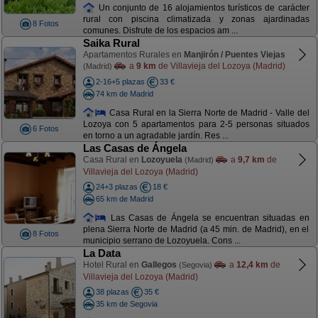
Un conjunto de 16 alojamientos turísticos de carácter
rural con piscina climatizada y zonas ajardinadas
8 Fotos
comunes. Disfrute de los espacios am ...
Saika Rural
Apartamentos Rurales en
Manjirón / Puentes Viejas
a
9 km
de Villavieja del Lozoya (Madrid)
(Madrid)
2-16+5 plazas
33 €
74 km de Madrid
Casa Rural en la Sierra Norte de Madrid - Valle del
Lozoya con 5 apartamentos para 2-5 personas situados
6 Fotos
en torno a un agradable jardín. Res ...
Las Casas de Ángela
Casa Rural en
Lozoyuela
a
9,7 km
de
(Madrid)
Villavieja del Lozoya (Madrid)
24+3 plazas
18 €
65 km de Madrid
Las Casas de Ángela se encuentran situadas en
plena Sierra Norte de Madrid (a 45 min. de Madrid), en el
8 Fotos
municipio serrano de Lozoyuela. Cons ...
La Data
Hotel Rural en
Gallegos
a
12,4 km
de
(Segovia)
Villavieja del Lozoya (Madrid)
38 plazas
35 €
35 km de Segovia