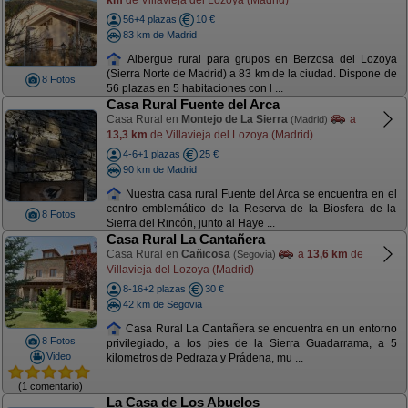
56+4 plazas
10 €
83 km de Madrid
Albergue rural para grupos en Berzosa del Lozoya
(Sierra Norte de Madrid) a 83 km de la ciudad. Dispone de
8 Fotos
56 plazas en 5 habitaciones con l ...
Casa Rural Fuente del Arca
Casa Rural en
Montejo de La Sierra
a
(Madrid)
13,3 km
de Villavieja del Lozoya (Madrid)
4-6+1 plazas
25 €
90 km de Madrid
Nuestra casa rural Fuente del Arca se encuentra en el
centro emblemático de la Reserva de la Biosfera de la
8 Fotos
Sierra del Rincón, junto al Haye ...
Casa Rural La Cantañera
Casa Rural en
Cañicosa
a
13,6 km
de
(Segovia)
Villavieja del Lozoya (Madrid)
8-16+2 plazas
30 €
42 km de Segovia
Casa Rural La Cantañera se encuentra en un entorno
8 Fotos
privilegiado, a los pies de la Sierra Guadarrama, a 5
Video
kilometros de Pedraza y Prádena, mu ...
(1 comentario)
La Casa de Los Abuelos