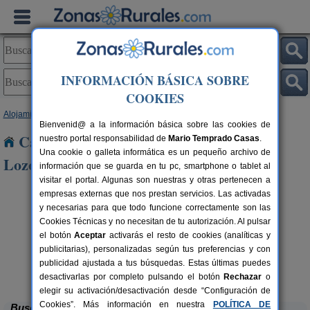
INFORMACIÓN BÁSICA SOBRE
COOKIES
Alojamientos
>
Madrid
> Villavieja del Lozoya
Bienvenid@ a la información básica sobre las cookies de
Casas Rurales cerca de Villavieja del
nuestro portal responsabilidad de
Mario Temprado Casas
.
Una cookie o galleta informática es un pequeño archivo de
Lozoya
información que se guarda en tu pc, smartphone o tablet al
visitar el portal. Algunas son nuestras y otras pertenecen a
empresas externas que nos prestan servicios. Las activadas
y necesarias para que todo funcione correctamente son las
Cookies Técnicas y no necesitan de tu autorización. Al pulsar
el botón
Aceptar
activarás el resto de cookies (analíticas y
publicitarias), personalizadas según tus preferencias y con
publicidad ajustada a tus búsquedas. Estas últimas puedes
Las Casas de La Estación
rs.
12-24+4 pers.
 €
30 €
Robledo de Chavela (Madrid)
desde
desactivarlas por completo pulsando el botón
Rechazar
o
elegir su activación/desactivación desde “Configuración de
Cookies”. Más información en nuestra
POLÍTICA DE
Buscar