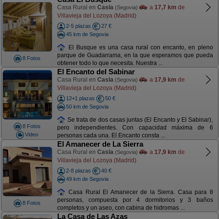
Casa Rural en
Casla
a
17,7 km
de
(Segovia)
Villavieja del Lozoya (Madrid)
2-5 plazas
27 €
45 km de Segovia
El Busque es una casa rural con encanto, en pleno
parque de Guadarrama, en la que esperamos que pueda
8 Fotos
obtener todo lo que necesita. Nuestra ...
El Encanto del Sabinar
Casa Rural en
Casla
a
17,9 km
de
(Segovia)
Villavieja del Lozoya (Madrid)
12+1 plazas
50 €
50 km de Segovia
Se trata de dos casas juntas (El Encanto y El Sabinar),
8 Fotos
pero independientes. Con capacidad máxima de 6
Video
personas cada una. El Encanto consta ...
El Amanecer de La Sierra
Casa Rural en
Casla
a
17,9 km
de
(Segovia)
Villavieja del Lozoya (Madrid)
2-8 plazas
40 €
49 km de Segovia
Casa Rural El Amanecer de la Sierra. Casa para 8
personas, compuesta por 4 dormitorios y 3 baños
8 Fotos
completos y un aseo, con cabina de hidromas ...
La Casa de Las Azas