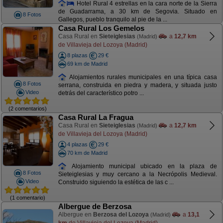
Hotel Rural 4 estrellas en la cara norte de la Sierra
de Guadarrama, a 30 km de Segovia. Situado en
8 Fotos
Gallegos, pueblo tranquilo al pie de la ...
Casa Rural Los Gemelos
Casa Rural en
Sieteiglesias
a
12,7 km
(Madrid)
de Villavieja del Lozoya (Madrid)
8 plazas
29 €
69 km de Madrid
Alojamientos rurales municipales en una típica casa
8 Fotos
serrana, construida en piedra y madera, y situada justo
Video
detrás del característico potro ...
(2 comentarios)
Casa Rural La Fragua
Casa Rural en
Sieteiglesias
a
12,7 km
(Madrid)
de Villavieja del Lozoya (Madrid)
4 plazas
29 €
70 km de Madrid
Alojamiento municipal ubicado en la plaza de
8 Fotos
Sieteiglesias y muy cercano a la Necrópolis Medieval.
Video
Construido siguiendo la estética de las c ...
(1 comentario)
Albergue de Berzosa
Albergue en
Berzosa del Lozoya
a
13,1
(Madrid)
km
de Villavieja del Lozoya (Madrid)