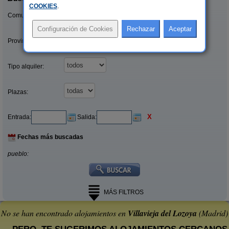
COOKIES
.
Comunidades:
Provincias/Islas:
Tipo alquiler:
Plazas:
X
Entrada:
Salida:
Fechas más buscadas
pueblo:
MÁS FILTROS
No se han encontrado alojamientos en
Villavieja del Lozoya
(Madrid)