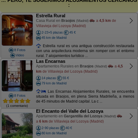
... PERO, TE SUGERIMOS ALOJAMIENTOS CERCANOS
:
Estrella Rural
Casa Rural en
Braojos
a
4,5 km
de
(Madrid)
Villavieja del Lozoya (Madrid)
2-23+5 plazas
45 €
45 km de Madrid
Estrella rural es una antigua construcción restaurada
8 Fotos
con una arquitectura moderna sin romper con el entorno
Video
rural. 7 alojamientos turístico ...
Las Encarnas
Apartamentos Rurales en
Braojos
a
4,5
(Madrid)
km
de Villavieja del Lozoya (Madrid)
14 plazas
55 €
79 km de Madrid
Las Encarnas Alojamientos Rurales, se encuentra
8 Fotos
situada en Braojos, en plena Sierra Madrileña, a menos
de 45 minutos de Madrid capital. La c ...
(1 comentario)
El Encanto del Valle del Lozoya
Apartamento en
Gargantilla del Lozoya
(Madrid)
a
6 km
de Villavieja del Lozoya (Madrid)
2-90 plazas
40 €
80 km de Madrid