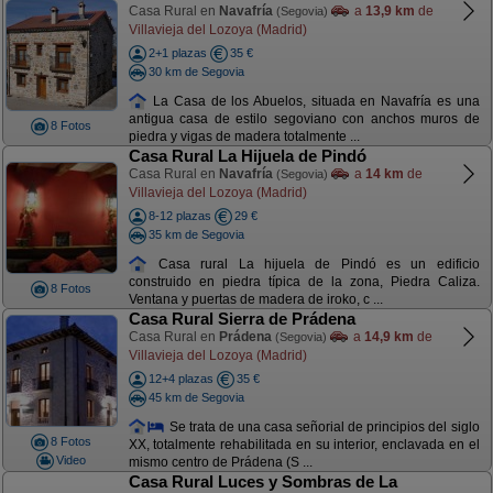
Casa Rural en
Navafría
a
13,9 km
de
(Segovia)
Villavieja del Lozoya (Madrid)
2+1 plazas
35 €
30 km de Segovia
La Casa de los Abuelos, situada en Navafría es una
antigua casa de estilo segoviano con anchos muros de
8 Fotos
piedra y vigas de madera totalmente ...
Casa Rural La Hijuela de Pindó
Casa Rural en
Navafría
a
14 km
de
(Segovia)
Villavieja del Lozoya (Madrid)
8-12 plazas
29 €
35 km de Segovia
Casa rural La hijuela de Pindó es un edificio
construido en piedra típica de la zona, Piedra Caliza.
8 Fotos
Ventana y puertas de madera de iroko, c ...
Casa Rural Sierra de Prádena
Casa Rural en
Prádena
a
14,9 km
de
(Segovia)
Villavieja del Lozoya (Madrid)
12+4 plazas
35 €
45 km de Segovia
Se trata de una casa señorial de principios del siglo
8 Fotos
XX, totalmente rehabilitada en su interior, enclavada en el
Video
mismo centro de Prádena (S ...
Casa Rural Luces y Sombras de La