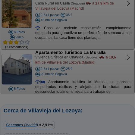
Casa Rural en
Casla
a
17,9 km
de
(Segovia)
Villavieja del Lozoya (Madrid)
2-5+1 plazas
35 €
45 km de Segovia
Casa de reciente construcción, completamente
8 Fotos
equipada para garantizar un perfecto fin de semana a sus
Video
ocupantes. La casa tiene dos plantas; ...
(3 comentarios)
Apartamento Turístico La Muralla
Vivienda turística en
Chavida
a
19,6
(Segovia)
km
de Villavieja del Lozoya (Madrid)
2-6+1 plazas
25 €
20 km de Segovia
Apartamento turístico la Muralla, su paredes
empedradas rústicas y alejado de la ciudad para
8 Fotos
desconectar totalmente, ideal para trabajar de ...
Cerca de Villavieja del Lozoya:
Gascones
(Madrid)
a 2,8 km