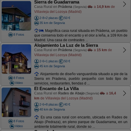
Sierra de Guadarrama
Casa Rural en
Prádena
a
14,9 km
de
(Segovia)
Villavieja del Lozoya (Madrid)
2-8+2 plazas
50 €
35 km de Segovia
Magnífica casa rural situada en Prádena, un pueblo
8 Fotos
que conserva todo el encanto y el olor a leña, a 109 Km de
Madrid. Una casa de contrastes ...
Alojamiento La Luz de la Sierra
Casa Rural en
Prádena
a
15 km
de
(Segovia)
Villavieja del Lozoya (Madrid)
2-6+1 plazas
50 €
45 km de Segovia
Alojamiento de diseño vanguardista situado a pie de la
8 Fotos
Sierra en Pradena, pueblo pequeño con todo tipo de
Video
servicios, restaurantes, tiendas d ...
El Encanto de La Villa
Casa Rural en
Rades de Abajo
a
16,4
(Segovia)
km
de Villavieja del Lozoya (Madrid)
2-6+8 plazas
40 €
40 km de Segovia
Es una casa rural con encanto, ubicada en Rades de
8 Fotos
Abajo (Pedraza), en pleno parque de Guadarrama, en un
Video
ambiente totalmente rural, donde so ...