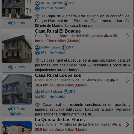
10-14+2 plazas
35 €
90 km de Madrid
El Pajar de Alameda esta situado en el corazón del
Parque Nacional de la Sierra de Guadarrama, a tan sólo
8 Fotos
50 min de Madrid. La casa tiene ca ...
Casa Rural El Bosque
Casa Rural en
Alameda del Valle
a
20
(Madrid)
km
de Cinco Villas (Madrid)
2-20+4 plazas
23 €
90 km de Madrid
La casa rural el Bosque, tiene una capacidad para 14
personas, con posibilidad para 22 personas. Consta de 4
8 Fotos
alojamientos rurales independie ...
Casa Rural Los Alisos
Casa Rural en
Guadalix de La Sierra
a
(Madrid)
20,4 km
de Cinco Villas (Madrid)
10-14+2 plazas
35 €
50 km de Madrid
Casa rural de reciente construcción de granito y
8 Fotos
madera, según la edificación típica de la zona. Pensada
Video
para acoger a grupos y familias, di ...
La Quinta de Las Flores
Casa Rural en
Miraflores de La Sierra
a
(Madrid)
20,6 km
de Cinco Villas (Madrid)