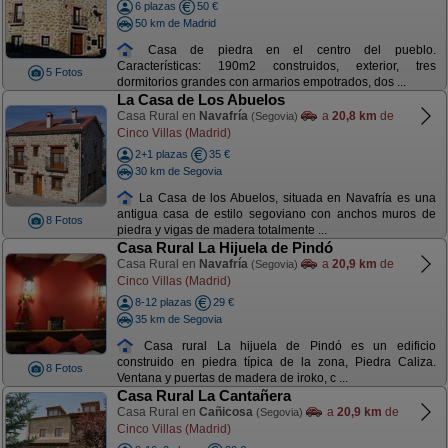
6 plazas
50 €
50 km de Madrid
Casa de piedra en el centro del pueblo.
Características: 190m2 construidos, exterior, tres
5 Fotos
dormitorios grandes con armarios empotrados, dos ...
La Casa de Los Abuelos
Casa Rural en
Navafría
a
20,8 km
de
(Segovia)
Cinco Villas (Madrid)
2+1 plazas
35 €
30 km de Segovia
La Casa de los Abuelos, situada en Navafría es una
antigua casa de estilo segoviano con anchos muros de
8 Fotos
piedra y vigas de madera totalmente ...
Casa Rural La Hijuela de Pindó
Casa Rural en
Navafría
a
20,9 km
de
(Segovia)
Cinco Villas (Madrid)
8-12 plazas
29 €
35 km de Segovia
Casa rural La hijuela de Pindó es un edificio
construido en piedra típica de la zona, Piedra Caliza.
8 Fotos
Ventana y puertas de madera de iroko, c ...
Casa Rural La Cantañera
Casa Rural en
Cañicosa
a
20,9 km
de
(Segovia)
Cinco Villas (Madrid)