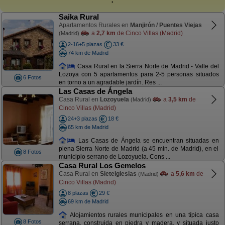
Saika Rural
Apartamentos Rurales en
Manjirón / Puentes Viejas
a
2,7 km
de Cinco Villas (Madrid)
(Madrid)
2-16+5 plazas
33 €
74 km de Madrid
Casa Rural en la Sierra Norte de Madrid - Valle del
Lozoya con 5 apartamentos para 2-5 personas situados
6 Fotos
en torno a un agradable jardín. Res ...
Las Casas de Ángela
Casa Rural en
Lozoyuela
a
3,5 km
de
(Madrid)
Cinco Villas (Madrid)
24+3 plazas
18 €
65 km de Madrid
Las Casas de Ángela se encuentran situadas en
plena Sierra Norte de Madrid (a 45 min. de Madrid), en el
8 Fotos
municipio serrano de Lozoyuela. Cons ...
Casa Rural Los Gemelos
Casa Rural en
Sieteiglesias
a
5,6 km
de
(Madrid)
Cinco Villas (Madrid)
8 plazas
29 €
69 km de Madrid
Alojamientos rurales municipales en una típica casa
8 Fotos
serrana, construida en piedra y madera, y situada justo