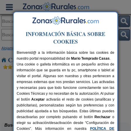
INFORMACIÓN BÁSICA SOBRE
COOKIES
Alojamientos
>
Madrid
> Cinco Villas
Bienvenid@ a la información básica sobre las cookies de
Casas Rurales cerca de Cinco Villas
nuestro portal responsabilidad de
Mario Temprado Casas
.
Una cookie o galleta informática es un pequeño archivo de
información que se guarda en tu pc, smartphone o tablet al
visitar el portal. Algunas son nuestras y otras pertenecen a
empresas externas que nos prestan servicios. Las activadas
y necesarias para que todo funcione correctamente son las
Cookies Técnicas y no necesitan de tu autorización. Al pulsar
el botón
Aceptar
activarás el resto de cookies (analíticas y
publicitarias), personalizadas según tus preferencias y con
Prado de Fuentemarín
rs.
9-13+4 pers.
 €
30 €
publicidad ajustada a tus búsquedas. Estas últimas puedes
Fuentidueña de Tajo (Madrid)
desde
desactivarlas por completo pulsando el botón
Rechazar
o
elegir su activación/desactivación desde “Configuración de
Buscar
Cookies”. Más información en nuestra
POLÍTICA DE