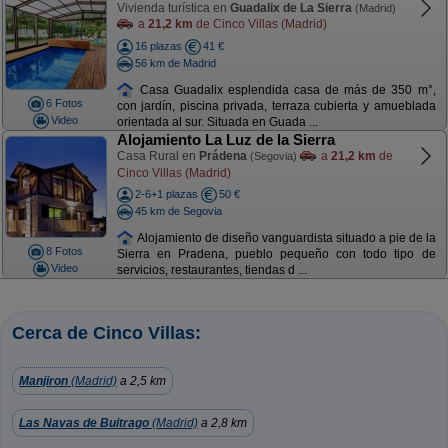
Vivienda turística en
Guadalix de La Sierra
(Madrid)
a
21,2 km
de Cinco Villas (Madrid)
16 plazas
41 €
56 km de Madrid
Casa Guadalix esplendida casa de más de 350 m°,
6 Fotos
con jardín, piscina privada, terraza cubierta y amueblada
Video
orientada al sur. Situada en Guada ...
Alojamiento La Luz de la Sierra
Casa Rural en
Prádena
a
21,2 km
de
(Segovia)
Cinco Villas (Madrid)
2-6+1 plazas
50 €
45 km de Segovia
Alojamiento de diseño vanguardista situado a pie de la
8 Fotos
Sierra en Pradena, pueblo pequeño con todo tipo de
Video
servicios, restaurantes, tiendas d ...
Cerca de Cinco Villas:
Manjiron
(Madrid)
a 2,5 km
Las Navas de Buitrago
(Madrid)
a 2,8 km