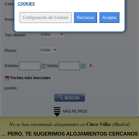
COOKIES
.
Comunidades:
Provincias/Islas:
Tipo alquiler:
Plazas:
X
Entrada:
Salida:
Fechas más buscadas
pueblo:
MÁS FILTROS
No se han encontrado alojamientos en
Cinco Villas
(Madrid)
... PERO, TE SUGERIMOS ALOJAMIENTOS CERCANOS
: