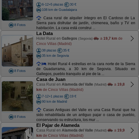
6-12+5 plazas
30 €
108 km de Guadalajara
Casa rural de alquiler íntegro en El Cardoso de La
Sierra para disfrutar de jardín, chimenea, baño y TV en
8 Fotos
habitación. La casa está construi ...
La Data
Hotel Rural en
Gallegos
a
19,7 km
de
(Segovia)
Cinco Villas (Madrid)
38 plazas
35 €
35 km de Segovia
Hotel Rural 4 estrellas en la cara norte de la Sierra
de Guadarrama, a 30 km de Segovia. Situado en
8 Fotos
Gallegos, pueblo tranquilo al pie de la ...
Casa de Juan
Casa Rural en
Alameda del Valle
a
19,8
(Madrid)
km
de Cinco Villas (Madrid)
7-12+1 plazas
19 €
90 km de Madrid
Casas Antiguas del Valle es una Casa Rural que ha
sido rehabilitada de un antiguo pajar o casa de pueblo,
8 Fotos
conservando su estructura, los mur ...
El Pajar de Alameda
Casa Rural en
Alameda del Valle
a
19,9
(Madrid)
km
de Cinco Villas (Madrid)