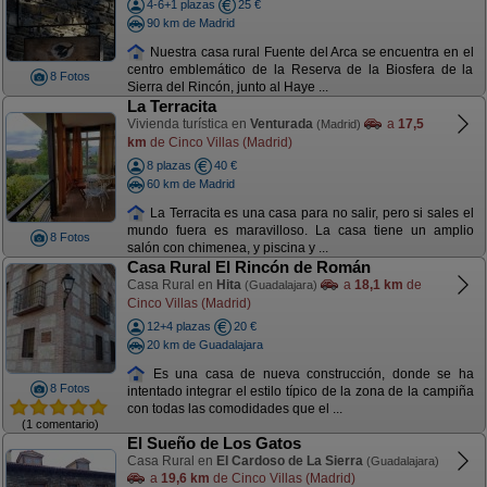
4-6+1 plazas
25 €
90 km de Madrid
Nuestra casa rural Fuente del Arca se encuentra en el
centro emblemático de la Reserva de la Biosfera de la
8 Fotos
Sierra del Rincón, junto al Haye ...
La Terracita
Vivienda turística en
Venturada
a
17,5
(Madrid)
km
de Cinco Villas (Madrid)
8 plazas
40 €
60 km de Madrid
La Terracita es una casa para no salir, pero si sales el
mundo fuera es maravilloso. La casa tiene un amplio
8 Fotos
salón con chimenea, y piscina y ...
Casa Rural El Rincón de Román
Casa Rural en
Hita
a
18,1 km
de
(Guadalajara)
Cinco Villas (Madrid)
12+4 plazas
20 €
20 km de Guadalajara
Es una casa de nueva construcción, donde se ha
8 Fotos
intentado integrar el estilo típico de la zona de la campiña
con todas las comodidades que el ...
(1 comentario)
El Sueño de Los Gatos
Casa Rural en
El Cardoso de La Sierra
(Guadalajara)
a
19,6 km
de Cinco Villas (Madrid)