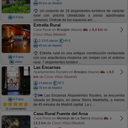
80 km de Madrid
Un conjunto de 16 alojamientos turísticos de carácter
rural con piscina climatizada y zonas ajardinadas
8 Fotos
comunes. Disfrute de los espacios am ...
Estrella Rural
Casa Rural en
Braojos
a
9,4 km
de
(Madrid)
Cinco Villas (Madrid)
2-23+5 plazas
45 €
45 km de Madrid
Estrella rural es una antigua construcción restaurada
8 Fotos
con una arquitectura moderna sin romper con el entorno
Video
rural. 7 alojamientos turístico ...
Las Encarnas
Apartamentos Rurales en
Braojos
a
9,5
(Madrid)
km
de Cinco Villas (Madrid)
14 plazas
55 €
79 km de Madrid
Las Encarnas Alojamientos Rurales, se encuentra
8 Fotos
situada en Braojos, en plena Sierra Madrileña, a menos
de 45 minutos de Madrid capital. La c ...
(1 comentario)
Casa Rural Fuente del Arca
Casa Rural en
Montejo de La Sierra
a
(Madrid)
13,3 km
de Cinco Villas (Madrid)