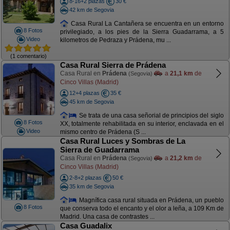
8-16+2 plazas
30 €
42 km de Segovia
Casa Rural La Cantañera se encuentra en un entorno
8 Fotos
privilegiado, a los pies de la Sierra Guadarrama, a 5
Video
kilometros de Pedraza y Prádena, mu ...
(1 comentario)
Casa Rural Sierra de Prádena
Casa Rural en
Prádena
a
21,1 km
de
(Segovia)
Cinco Villas (Madrid)
12+4 plazas
35 €
45 km de Segovia
Se trata de una casa señorial de principios del siglo
8 Fotos
XX, totalmente rehabilitada en su interior, enclavada en el
Video
mismo centro de Prádena (S ...
Casa Rural Luces y Sombras de La
Sierra de Guadarrama
Casa Rural en
Prádena
a
21,2 km
de
(Segovia)
Cinco Villas (Madrid)
2-8+2 plazas
50 €
35 km de Segovia
Magnífica casa rural situada en Prádena, un pueblo
8 Fotos
que conserva todo el encanto y el olor a leña, a 109 Km de
Madrid. Una casa de contrastes ...
Casa Guadalix