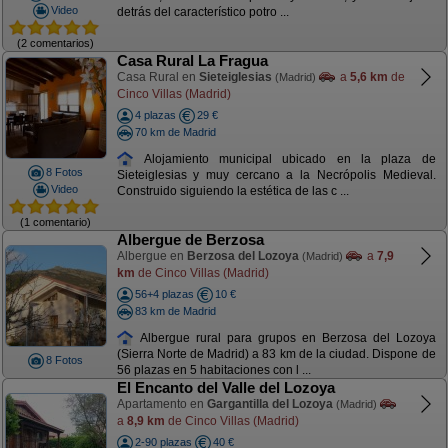
Video
detrás del característico potro ...
(2 comentarios)
Casa Rural La Fragua
Casa Rural en
Sieteiglesias
a
5,6 km
de
(Madrid)
Cinco Villas (Madrid)
4 plazas
29 €
70 km de Madrid
Alojamiento municipal ubicado en la plaza de
8 Fotos
Sieteiglesias y muy cercano a la Necrópolis Medieval.
Video
Construido siguiendo la estética de las c ...
(1 comentario)
Albergue de Berzosa
Albergue en
Berzosa del Lozoya
a
7,9
(Madrid)
km
de Cinco Villas (Madrid)
56+4 plazas
10 €
83 km de Madrid
Albergue rural para grupos en Berzosa del Lozoya
(Sierra Norte de Madrid) a 83 km de la ciudad. Dispone de
8 Fotos
56 plazas en 5 habitaciones con l ...
El Encanto del Valle del Lozoya
Apartamento en
Gargantilla del Lozoya
(Madrid)
a
8,9 km
de Cinco Villas (Madrid)
2-90 plazas
40 €