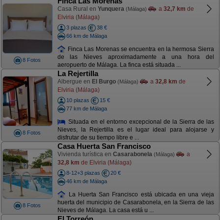
Finca Las Morenas
Casa Rural en
Yunquera
a
32,7 km
de
(Málaga)
Elviria (Málaga)
3 plazas
38 €
66 km de Málaga
Finca Las Morenas se encuentra en la hermosa Sierra
de las Nieves aproximadamente a una hora del
8 Fotos
aeropuerto de Málaga. La finca está situada ...
La Rejertilla
Albergue en
El Burgo
a
32,8 km
de
(Málaga)
Elviria (Málaga)
10 plazas
15 €
77 km de Málaga
Situada en el entorno excepcional de la Sierra de las
Nieves, la Rejertilla es el lugar ideal para alojarse y
8 Fotos
disfrutar de su tiempo libre e ...
Casa Huerta San Francisco
Vivienda turística en
Casarabonela
a
(Málaga)
32,8 km
de Elviria (Málaga)
8-12+3 plazas
20 €
46 km de Málaga
La Huerta San Francisco está ubicada en una vieja
huerta del municipio de Casarabonela, en la Sierra de las
8 Fotos
Nieves de Málaga. La casa está u ...
El Torreón