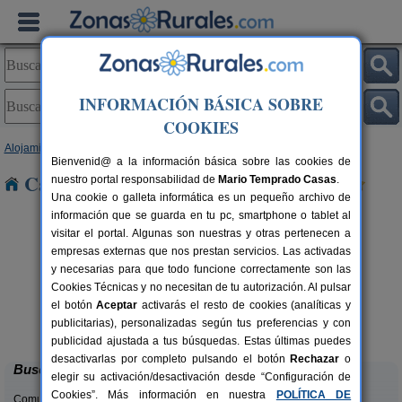
INFORMACIÓN BÁSICA SOBRE
COOKIES
Alojamientos
>
Andalucía
>
Málaga
> Elviria
Bienvenid@ a la información básica sobre las cookies de
Casas Rurales cerca de Elviria
nuestro portal responsabilidad de
Mario Temprado Casas
.
Una cookie o galleta informática es un pequeño archivo de
información que se guarda en tu pc, smartphone o tablet al
visitar el portal. Algunas son nuestras y otras pertenecen a
empresas externas que nos prestan servicios. Las activadas
y necesarias para que todo funcione correctamente son las
Cookies Técnicas y no necesitan de tu autorización. Al pulsar
rs.
el botón
Aceptar
activarás el resto de cookies (analíticas y
 €
Casa Algarrobo
6+4 pers.
publicitarias), personalizadas según tus preferencias y con
25 €
Álora (Málaga)
desde
publicidad ajustada a tus búsquedas. Estas últimas puedes
desactivarlas por completo pulsando el botón
Rechazar
o
Buscar
elegir su activación/desactivación desde “Configuración de
Cookies”. Más información en nuestra
POLÍTICA DE
Comunidades: