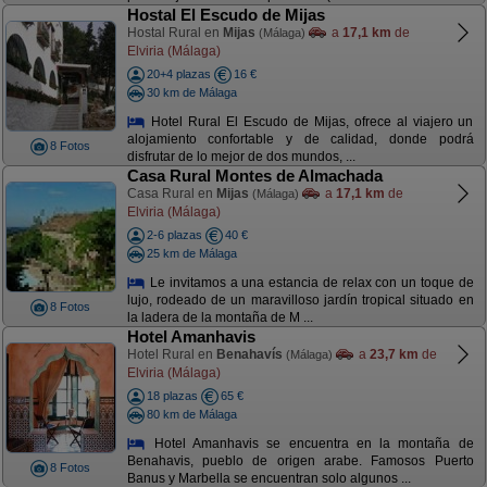
Hostal El Escudo de Mijas
Hostal Rural en
Mijas
a
17,1 km
de
(Málaga)
Elviria (Málaga)
20+4 plazas
16 €
30 km de Málaga
Hotel Rural El Escudo de Mijas, ofrece al viajero un
alojamiento confortable y de calidad, donde podrá
8 Fotos
disfrutar de lo mejor de dos mundos, ...
Casa Rural Montes de Almachada
Casa Rural en
Mijas
a
17,1 km
de
(Málaga)
Elviria (Málaga)
2-6 plazas
40 €
25 km de Málaga
Le invitamos a una estancia de relax con un toque de
lujo, rodeado de un maravilloso jardín tropical situado en
8 Fotos
la ladera de la montaña de M ...
Hotel Amanhavis
Hotel Rural en
Benahavís
a
23,7 km
de
(Málaga)
Elviria (Málaga)
18 plazas
65 €
80 km de Málaga
Hotel Amanhavis se encuentra en la montaña de
Benahavis, pueblo de origen arabe. Famosos Puerto
8 Fotos
Banus y Marbella se encuentran solo algunos ...