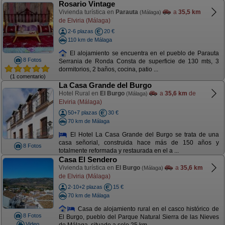
Rosario Vintage
Vivienda turística en
Parauta
a
35,5 km
(Málaga)
de Elviria (Málaga)
2-6 plazas
20 €
110 km de Málaga
El alojamiento se encuentra en el pueblo de Parauta
8 Fotos
Serrania de Ronda Consta de superficie de 130 mts, 3
dormitorios, 2 baños, cocina, patio ...
(1 comentario)
La Casa Grande del Burgo
Hotel Rural en
El Burgo
a
35,6 km
de
(Málaga)
Elviria (Málaga)
50+7 plazas
30 €
70 km de Málaga
El Hotel La Casa Grande del Burgo se trata de una
casa señorial, construida hace más de 150 años y
8 Fotos
totalmente reformada y restaurada en el a ...
Casa El Sendero
Vivienda turística en
El Burgo
a
35,6 km
(Málaga)
de Elviria (Málaga)
2-10+2 plazas
15 €
70 km de Málaga
Casa de alojamiento rural en el casco histórico de
8 Fotos
El Burgo, pueblo del Parque Natural Sierra de las Nieves
Video