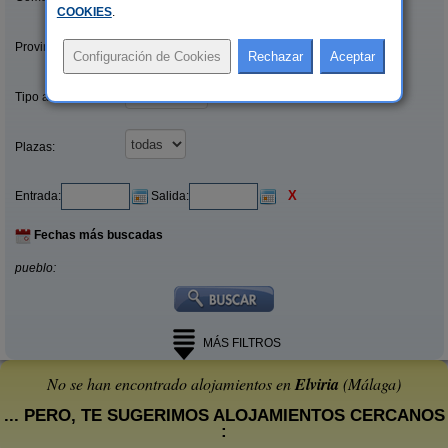
COOKIES
.
Provincias/Islas:
Tipo alquiler:
Plazas:
X
Entrada:
Salida:
Fechas más buscadas
pueblo:
MÁS FILTROS
No se han encontrado alojamientos en
Elviria
(Málaga)
... PERO, TE SUGERIMOS ALOJAMIENTOS CERCANOS
: