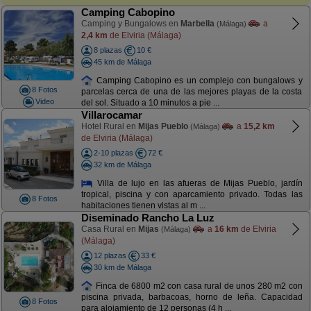
Camping Cabopino
Camping y Bungalows en
Marbella
a
(Málaga)
2,4 km
de Elviria (Málaga)
8 plazas
10 €
45 km de Málaga
Camping Cabopino es un complejo con bungalows y
8 Fotos
parcelas cerca de una de las mejores playas de la costa
Video
del sol. Situado a 10 minutos a pie ...
Villarocamar
Hotel Rural en
Mijas Pueblo
a
15,2 km
(Málaga)
de Elviria (Málaga)
2-10 plazas
72 €
32 km de Málaga
Villa de lujo en las afueras de Mijas Pueblo, jardín
tropical, piscina y con aparcamiento privado. Todas las
8 Fotos
habitaciones tienen vistas al m ...
Diseminado Rancho La Luz
Casa Rural en
Mijas
a
16 km
de Elviria
(Málaga)
(Málaga)
12 plazas
33 €
30 km de Málaga
Finca de 6800 m2 con casa rural de unos 280 m2 con
piscina privada, barbacoas, horno de leña. Capacidad
8 Fotos
para alojamiento de 12 personas (4 h ...