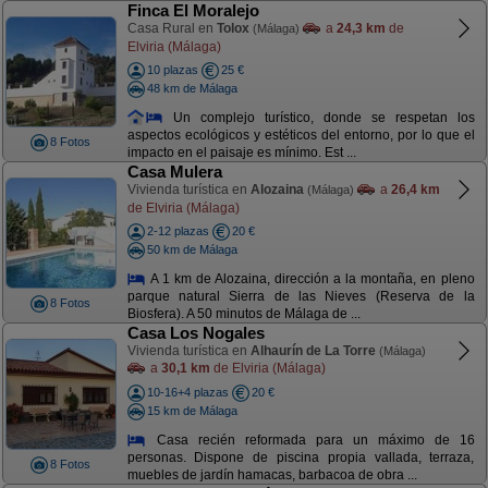
Finca El Moralejo
Casa Rural en
Tolox
a
24,3 km
de
(Málaga)
Elviria (Málaga)
10 plazas
25 €
48 km de Málaga
Un complejo turístico, donde se respetan los
aspectos ecológicos y estéticos del entorno, por lo que el
8 Fotos
impacto en el paisaje es mínimo. Est ...
Casa Mulera
Vivienda turística en
Alozaina
a
26,4 km
(Málaga)
de Elviria (Málaga)
2-12 plazas
20 €
50 km de Málaga
A 1 km de Alozaina, dirección a la montaña, en pleno
parque natural Sierra de las Nieves (Reserva de la
8 Fotos
Biosfera). A 50 minutos de Málaga de ...
Casa Los Nogales
Vivienda turística en
Alhaurín de La Torre
(Málaga)
a
30,1 km
de Elviria (Málaga)
10-16+4 plazas
20 €
15 km de Málaga
Casa recién reformada para un máximo de 16
personas. Dispone de piscina propia vallada, terraza,
8 Fotos
muebles de jardín hamacas, barbacoa de obra ...