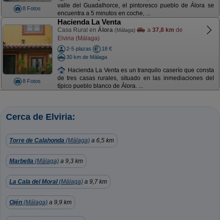
valle del Guadalhorce, el pintoresco pueblo de Álora se
8 Fotos
encuentra a 5 minutos en coche, ...
Hacienda La Venta
Casa Rural en
Álora
a
37,8 km
de
(Málaga)
Elviria (Málaga)
2-5 plazas
18 €
30 km de Málaga
Hacienda La Venta es un tranquilo caserío que consta
de tres casas rurales, situado en las inmediaciones del
8 Fotos
típico pueblo blanco de Álora. ...
Cerca de Elviria:
Torre de Calahonda
(Málaga)
a 6,5 km
Marbella
(Málaga)
a 9,3 km
La Cala del Moral
(Málaga)
a 9,7 km
Ojén
(Málaga)
a 9,9 km