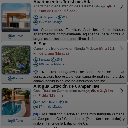
Apartamentos Turísticos Altai
Apartamento en
Estación de Cártama
a
(Málaga)
30,2 km
de Elviria (Málaga)
24+10 plazas
20 €
15 km de Málaga
Apartamentos Turisticos Altai les ofrece lujosos
apartamentos completamente equipados para cortas o
8 Fotos
largas estancias que le permitirán disfr ...
El Sur
Camping y Bungalows en
Ronda
a
31,1
(Málaga)
km
de Elviria (Málaga)
2 plazas
25 €
100 km de Málaga
Nuestros bungalows de obra son de nueva
construcción, tipo estudio, con cama de matrimonio o dos
8 Fotos
camas individuales, cocina americana con me ...
Antigua Estación de Campanillas
Casa Rural en
Campanillas
a
31,3 km
(Málaga)
de Elviria (Málaga)
8-12+2 plazas
45 €
17 km de Málaga
Casa rural con piscina en zona muy tranquila cercana
al Campo de Golf Guadalhorce (2km, 6min en coche) y
8 Fotos
justo enfrente de la Estación de Ca ...