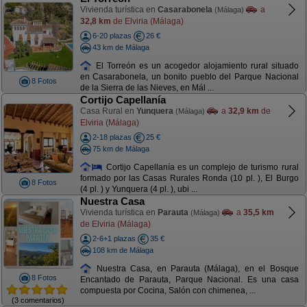
Vivienda turística en
Casarabonela
a
(Málaga)
32,8 km
de Elviria (Málaga)
6-20 plazas
26 €
43 km de Málaga
El Torreón es un acogedor alojamiento rural situado
en Casarabonela, un bonito pueblo del Parque Nacional
8 Fotos
de la Sierra de las Nieves, en Mál ...
Cortijo Capellanía
Casa Rural en
Yunquera
a
32,9 km
de
(Málaga)
Elviria (Málaga)
2-18 plazas
25 €
75 km de Málaga
Cortijo Capellanía es un complejo de turismo rural
formado por las Casas Rurales Ronda (10 pl. ), El Burgo
8 Fotos
(4 pl. ) y Yunquera (4 pl. ), ubi ...
Nuestra Casa
Vivienda turística en
Parauta
a
35,5 km
(Málaga)
de Elviria (Málaga)
2-6+1 plazas
35 €
108 km de Málaga
Nuestra Casa, en Parauta (Málaga), en el Bosque
8 Fotos
Encantado de Parauta, Parque Nacional. Es una casa
compuesta por Cocina, Salón con chimenea, ...
(3 comentarios)