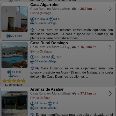
de Málaga, situado a solo 25 km ...
Casa Algarrobo
Casa Rural en
Álora
a
36,8 km
de
(Málaga)
Elviria (Málaga)
6+4 plazas
25 €
55 km de Málaga
Casa Rural de reciente construcción equipada con
mobiliario completo. La casa dispone de 2 plantas y su
22 Fotos
planta alta tiene dos habitaciones, ...
Casa Rural Domingo
Casa Rural en
Álora
a
36,8 km
de
(Málaga)
Elviria (Málaga)
13+5 plazas
35 €
28 km de Málaga
Casa Domingo es ya un alojamiento rural con
8 Fotos
solera y prestigio en Alora (35 min. de Malaga y la costa
Video
del sol). En Casa Domingo los clientes ...
(1 comentario)
Aromas de Azahar
Casa Rural en
Álora
a
37,1 km
de
(Málaga)
Elviria (Málaga)
14 plazas
21 €
35 km de Málaga
Es una magnífica casa rural que está enclavada en el