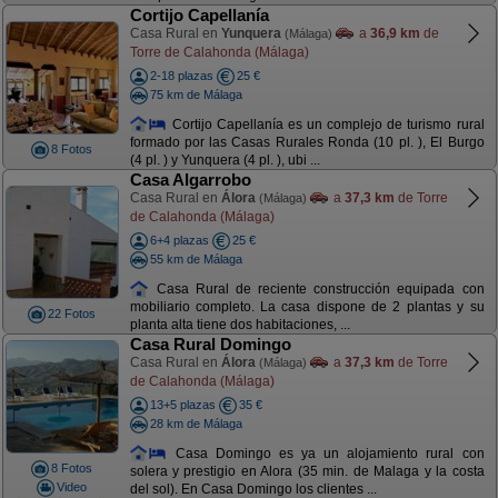
Cortijo Capellanía
Casa Rural en
Yunquera
a
36,9 km
de
(Málaga)
Torre de Calahonda (Málaga)
2-18 plazas
25 €
75 km de Málaga
Cortijo Capellanía es un complejo de turismo rural
formado por las Casas Rurales Ronda (10 pl. ), El Burgo
8 Fotos
(4 pl. ) y Yunquera (4 pl. ), ubi ...
Casa Algarrobo
Casa Rural en
Álora
a
37,3 km
de Torre
(Málaga)
de Calahonda (Málaga)
6+4 plazas
25 €
55 km de Málaga
Casa Rural de reciente construcción equipada con
mobiliario completo. La casa dispone de 2 plantas y su
22 Fotos
planta alta tiene dos habitaciones, ...
Casa Rural Domingo
Casa Rural en
Álora
a
37,3 km
de Torre
(Málaga)
de Calahonda (Málaga)
13+5 plazas
35 €
28 km de Málaga
Casa Domingo es ya un alojamiento rural con
8 Fotos
solera y prestigio en Alora (35 min. de Malaga y la costa
Video
del sol). En Casa Domingo los clientes ...