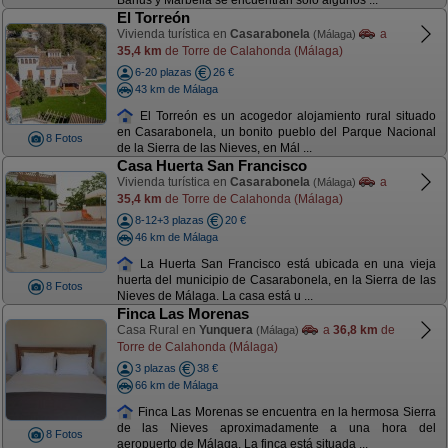
Banus y Marbella se encuentran solo algunos ...
El Torreón
Vivienda turística en
Casarabonela
a
(Málaga)
35,4 km
de Torre de Calahonda (Málaga)
6-20 plazas
26 €
43 km de Málaga
El Torreón es un acogedor alojamiento rural situado
en Casarabonela, un bonito pueblo del Parque Nacional
8 Fotos
de la Sierra de las Nieves, en Mál ...
Casa Huerta San Francisco
Vivienda turística en
Casarabonela
a
(Málaga)
35,4 km
de Torre de Calahonda (Málaga)
8-12+3 plazas
20 €
46 km de Málaga
La Huerta San Francisco está ubicada en una vieja
huerta del municipio de Casarabonela, en la Sierra de las
8 Fotos
Nieves de Málaga. La casa está u ...
Finca Las Morenas
Casa Rural en
Yunquera
a
36,8 km
de
(Málaga)
Torre de Calahonda (Málaga)
3 plazas
38 €
66 km de Málaga
Finca Las Morenas se encuentra en la hermosa Sierra
de las Nieves aproximadamente a una hora del
8 Fotos
aeropuerto de Málaga. La finca está situada ...