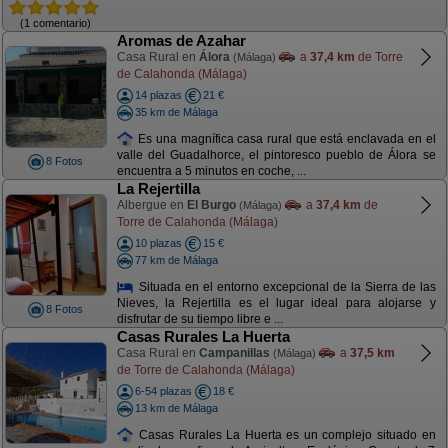
(1 comentario)
Aromas de Azahar
Casa Rural en
Álora
a
37,4 km
de Torre
(Málaga)
de Calahonda (Málaga)
14 plazas
21 €
35 km de Málaga
Es una magnífica casa rural que está enclavada en el
valle del Guadalhorce, el pintoresco pueblo de Álora se
8 Fotos
encuentra a 5 minutos en coche, ...
La Rejertilla
Albergue en
El Burgo
a
37,4 km
de
(Málaga)
Torre de Calahonda (Málaga)
10 plazas
15 €
77 km de Málaga
Situada en el entorno excepcional de la Sierra de las
Nieves, la Rejertilla es el lugar ideal para alojarse y
8 Fotos
disfrutar de su tiempo libre e ...
Casas Rurales La Huerta
Casa Rural en
Campanillas
a
37,5 km
(Málaga)
de Torre de Calahonda (Málaga)
6-54 plazas
18 €
13 km de Málaga
Casas Rurales La Huerta es un complejo situado en