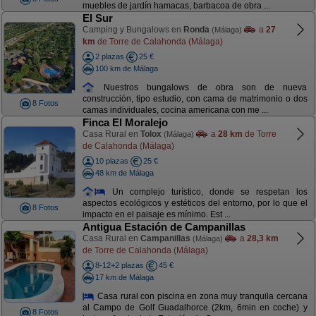
muebles de jardín hamacas, barbacoa de obra ...
El Sur
Camping y Bungalows en
Ronda
a
27
(Málaga)
km
de Torre de Calahonda (Málaga)
2 plazas
25 €
100 km de Málaga
Nuestros bungalows de obra son de nueva
construcción, tipo estudio, con cama de matrimonio o dos
8 Fotos
camas individuales, cocina americana con me ...
Finca El Moralejo
Casa Rural en
Tolox
a
28 km
de Torre
(Málaga)
de Calahonda (Málaga)
10 plazas
25 €
48 km de Málaga
Un complejo turístico, donde se respetan los
aspectos ecológicos y estéticos del entorno, por lo que el
8 Fotos
impacto en el paisaje es mínimo. Est ...
Antigua Estación de Campanillas
Casa Rural en
Campanillas
a
28,3 km
(Málaga)
de Torre de Calahonda (Málaga)
8-12+2 plazas
45 €
17 km de Málaga
Casa rural con piscina en zona muy tranquila cercana
al Campo de Golf Guadalhorce (2km, 6min en coche) y
8 Fotos