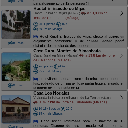
8 Fotos
para alojamiento de 12 personas (4 h ...
Hostal El Escudo de Mijas
Hostal Rural en
Mijas
a
13,8 km
de
(Málaga)
Torre de Calahonda (Málaga)
20+4 plazas
16 €
30 km de Málaga
Hotel Rural El Escudo de Mijas, ofrece al viajero un
alojamiento confortable y de calidad, donde podrá
8 Fotos
disfrutar de lo mejor de dos mundos, ...
Casa Rural Montes de Almachada
Casa Rural en
Mijas
a
13,8 km
de Torre
(Málaga)
de Calahonda (Málaga)
2-6 plazas
40 €
25 km de Málaga
Le invitamos a una estancia de relax con un toque de
lujo, rodeado de un maravilloso jardín tropical situado en
8 Fotos
la ladera de la montaña de M ...
Casa Los Nogales
Vivienda turística en
Alhaurín de La Torre
(Málaga)
a
26,7 km
de Torre de Calahonda (Málaga)
10-16+4 plazas
20 €
15 km de Málaga
Casa recién reformada para un máximo de 16
personas. Dispone de piscina propia vallada, terraza,
8 Fotos