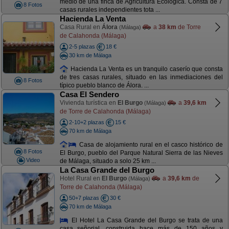
medio de una finca de Agricultura Ecológica. Consta de 7
8 Fotos
casas rurales independientes tota ...
Hacienda La Venta
Casa Rural en
Álora
a
38 km
de Torre
(Málaga)
de Calahonda (Málaga)
2-5 plazas
18 €
30 km de Málaga
Hacienda La Venta es un tranquilo caserío que consta
de tres casas rurales, situado en las inmediaciones del
8 Fotos
típico pueblo blanco de Álora. ...
Casa El Sendero
Vivienda turística en
El Burgo
a
39,6 km
(Málaga)
de Torre de Calahonda (Málaga)
2-10+2 plazas
15 €
70 km de Málaga
Casa de alojamiento rural en el casco histórico de
8 Fotos
El Burgo, pueblo del Parque Natural Sierra de las Nieves
Video
de Málaga, situado a solo 25 km ...
La Casa Grande del Burgo
Hotel Rural en
El Burgo
a
39,6 km
de
(Málaga)
Torre de Calahonda (Málaga)
50+7 plazas
30 €
70 km de Málaga
El Hotel La Casa Grande del Burgo se trata de una
casa señorial, construida hace más de 150 años y