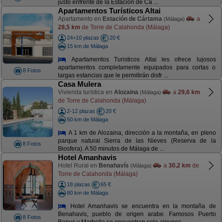
justo enfrente de la Estación de Ca ...
Apartamentos Turísticos Altai
Apartamento en
Estación de Cártama
a
(Málaga)
28,5 km
de Torre de Calahonda (Málaga)
24+10 plazas
20 €
15 km de Málaga
Apartamentos Turisticos Altai les ofrece lujosos
apartamentos completamente equipados para cortas o
8 Fotos
largas estancias que le permitirán disfr ...
Casa Mulera
Vivienda turística en
Alozaina
a
29,6 km
(Málaga)
de Torre de Calahonda (Málaga)
2-12 plazas
20 €
50 km de Málaga
A 1 km de Alozaina, dirección a la montaña, en pleno
parque natural Sierra de las Nieves (Reserva de la
8 Fotos
Biosfera). A 50 minutos de Málaga de ...
Hotel Amanhavis
Hotel Rural en
Benahavís
a
30,2 km
de
(Málaga)
Torre de Calahonda (Málaga)
18 plazas
65 €
80 km de Málaga
Hotel Amanhavis se encuentra en la montaña de
Benahavis, pueblo de origen arabe. Famosos Puerto
8 Fotos