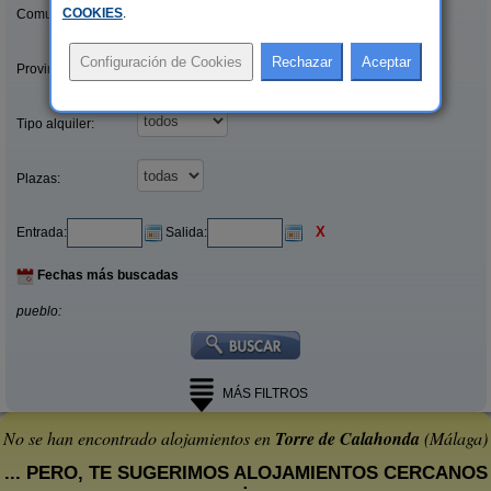
COOKIES
.
Comunidades:
Provincias/Islas:
Tipo alquiler:
Plazas:
X
Entrada:
Salida:
Fechas más buscadas
pueblo:
MÁS FILTROS
No se han encontrado alojamientos en
Torre de Calahonda
(Málaga)
... PERO, TE SUGERIMOS ALOJAMIENTOS CERCANOS
: