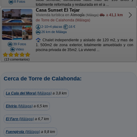
8 Fotos
totalmente reformada y restaurada en el a ...
Casa Sunset El Tejar
Vivienda turística en
Almogía
a
41,1 km
(Málaga)
de Torre de Calahonda (Málaga)
2-10+4 plazas
16 €
26 km de Málaga
Chalet independiente y aislado de 120 m2, y mas de
39 Fotos
1. 500m2 de zona exterior, totalmente amueblado y con
Video
piscina privada de 35m2. La viviend ...
(13 comentarios)
Cerca de Torre de Calahonda:
La Cala del Moral
(Málaga)
a 3,8 km
Elviria
(Málaga)
a 6,5 km
El Faro
(Málaga)
a 6,7 km
Fuengirola
(Málaga)
a 9,8 km