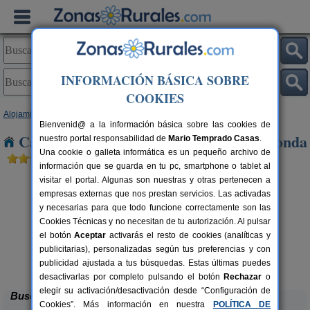
INFORMACIÓN BÁSICA SOBRE
COOKIES
Alojamientos
>
Andalucía
>
Málaga
> Torre de Calahonda
Bienvenid@ a la información básica sobre las cookies de
Casas Rurales cerca de Torre de Calahonda
nuestro portal responsabilidad de
Mario Temprado Casas
.
Una cookie o galleta informática es un pequeño archivo de
información que se guarda en tu pc, smartphone o tablet al
visitar el portal. Algunas son nuestras y otras pertenecen a
empresas externas que nos prestan servicios. Las activadas
y necesarias para que todo funcione correctamente son las
Cookies Técnicas y no necesitan de tu autorización. Al pulsar
el botón
Aceptar
activarás el resto de cookies (analíticas y
rs.
publicitarias), personalizadas según tus preferencias y con
 €
Complejo Rural Jardines del Visir
54 pers.
20 €
publicidad ajustada a tus búsquedas. Estas últimas puedes
Genalguacil (Málaga)
desde
desactivarlas por completo pulsando el botón
Rechazar
o
elegir su activación/desactivación desde “Configuración de
Buscar
Cookies”. Más información en nuestra
POLÍTICA DE