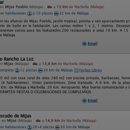
ar
 en
Mijas Pueblo
(Málaga)
a
13 km
de Marbella (Málaga)
por habitaciones
2-10 plazas
32 km de Málaga
 en las afueras de Mijas Pueblo, jardín tropical, piscina y con aparcamiento p
rto de baño en la habitación. Las camas miden 1 x 2, 1 metros. Desayuno
tenemos cocina para los huéspedes.200 restaurantes a unos 10 km. A 15 m
e Málaga.
Email
o Rancho La Luz
en
Mijas
(Málaga)
a
13,8 km
de Marbella (Málaga)
completo
12 plazas
30 km de Málaga
Fechas Libres
0 m2 con casa rural de unos 280 m2 con piscina privada, barbacoas, horn
(4 habitaciones). Vistas panorámicas, Zona tranquila. A 6 km. de la play
 Km. de Málaga y Marbella. 20 Km. Aeropuerto. Muy buena comunicación y Vis
PERMITEN FIESTAS O CELEBRACIONES DE CUMPLEAÑOS.
Email
Escudo de Mijas
l en
Mijas
(Málaga)
a
14,9 km
de Marbella (Málaga)
por habitaciones
20+4 plazas
30 km de Málaga