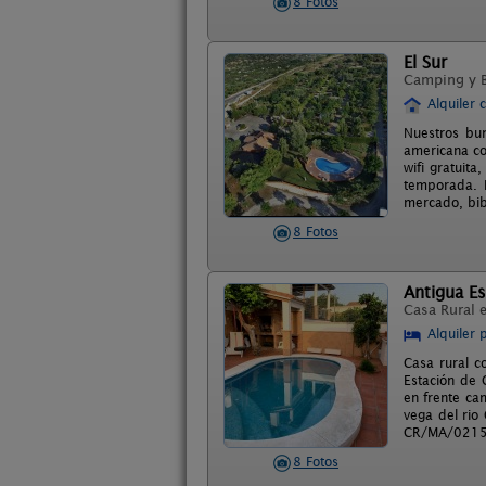
8 Fotos
El Sur
Camping y 
Alquiler 
Nuestros bun
americana co
wifi gratuita
temporada. E
mercado, bibl
8 Fotos
Antigua Es
Casa Rural 
Alquiler 
Casa rural c
Estación de 
en frente ca
vega del rio
CR/MA/021
8 Fotos