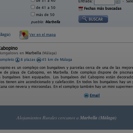
de 31 a 40
Entrada:
-
Sal
de 41 a 50
Fechas más buscadas
más de 50
pueblo:
Marbella
laga)
Ver en el mapa
abopino
Bungalows en
Marbella
(Málaga)
completo
8 plazas
45 km de Málaga
pino es un complejo con bungalows y parcelas cerca de una de las mejores 
e de playa de Cabopino, en Marbella. Este complejo dispone de piscinas 
s bungalows bien equipados. Los bungalows del Cabopino están decorado
os tienen aire acondicionado y calefacción. En todos los bungalows hay u
cana con nevera y microondas. En el complejo también hay un mini supermer
Email
Alojamientos Rurales cercanos a
Marbella (Málaga)