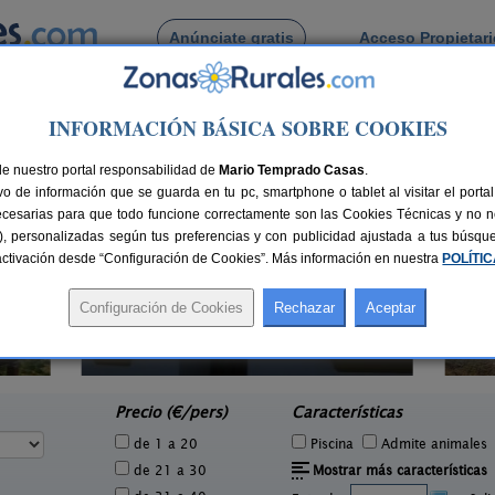
Anúnciate gratis
Acceso Propietar
Busca por pueblo
INFORMACIÓN BÁSICA SOBRE COOKIES
la
rbella
de nuestro portal responsabilidad de
Mario Temprado Casas
.
o de información que se guarda en tu pc, smartphone o tablet al visitar el port
ecesarias para que todo funcione correctamente son las Cookies Técnicas y no ne
rias), personalizadas según tus preferencias y con publicidad ajustada a tus búsq
sactivación desde “Configuración de Cookies”. Más información en nuestra
POLÍTI
Villa Remedios
M
4 pers.
6-8 pers.
25 €
20 €
Cuevas del Becerro (Málaga)
e
desde
Precio (€/pers)
Características
de 1 a 20
Piscina
Admite animales
de 21 a 30
Mostrar más características