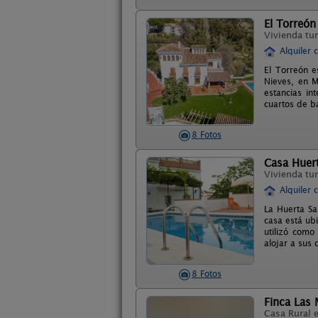
El Torreón
Vivienda tur
Alquiler 
El Torreón e
Nieves, en M
estancias in
cuartos de b
8 Fotos
Casa Huert
Vivienda tur
Alquiler 
La Huerta Sa
casa está ub
utilizó como
alojar a sus
8 Fotos
Finca Las
Casa Rural 