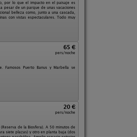
o, por lo que el impacto en el paisaje es
, a pesar de un parque de unas vacaciones
cional belleza como, junto a una cascada,
inas con vistas espectaculares. Todo muy
65 €
pers/noche
e. Famosos Puerto Banus y Marbella se
20 €
pers/noche
 (Reserva de la Biosfera). A 50 minutos de
a siete plazas) y otro en planta baja (dos
antena parabólica. Amplio espacio exterior