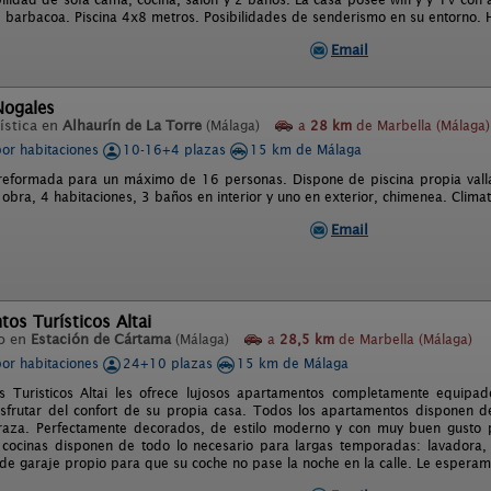
 barbacoa. Piscina 4x8 metros. Posibilidades de senderismo en su entorno. H
Email
Nogales
ística en
Alhaurín de La Torre
(Málaga)
a
28 km
de Marbella (Málaga)
por habitaciones
10-16+4 plazas
15 km de Málaga
reformada para un máximo de 16 personas. Dispone de piscina propia vall
bra, 4 habitaciones, 3 baños en interior y uno en exterior, chimenea. Climat
Email
os Turísticos Altai
o en
Estación de Cártama
(Málaga)
a
28,5 km
de Marbella (Málaga)
por habitaciones
24+10 plazas
15 km de Málaga
 Turisticos Altai les ofrece lujosos apartamentos completamente equipad
isfrutar del confort de su propia casa. Todos los apartamentos disponen de
raza. Perfectamente decorados, de estilo moderno y con muy buen gusto p
 cocinas disponen de todo lo necesario para largas temporadas: lavadora, vi
e garaje propio para que su coche no pase la noche en la calle. Le esperam