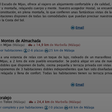
El Escudo de Mijas, ofrece al viajero un alojamiento confortable y de calidad
y montaña, relajando cuerpo y mente. Nuestro acogedor Hostal, se encuentr
onstitución, en plena montaña, lo que confieren unas fantásticas vistas de la 
itaciones disponen de todas las comodidades que puedan precisar nuestros c
 la Costa del Sol.
Email
l Montes de Almachada
en
Mijas
(Málaga)
a
14,9 km
de Marbella (Málaga)
por habitaciones
2-6 plazas
25 km de Málaga
 a una estancia de relax con un toque de lujo, rodeado de un maravilloso j
ijas, a 2 kms de este pueblo encantador. Se podrá alojar en una de nues
 dobles que disponen de baño, cocina pequeña y terraza privada con vistas s
sponemos de 3 habitaciones dobles independientes que han sido diseñadas 
 relajada y llena de confort. Todas las habitaciones tienen su terraza priv
Email
oralejo
en
Tolox
(Málaga)
a
24,4 km
de Marbella (Málaga)
er completo y por habitaciones
10 plazas
48 km de Málaga