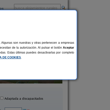
ios
-
al. Algunas son nuestras y otras pertenecen a empresas
cesitan de tu autorización. Al pulsar el botón
Aceptar
uedas. Estas últimas puedes desactivarlas por completo
CA DE COOKIES
.
ansión Piedras Blancas
Casa Sunset El Te
10+2 pers.
25 €
Colmenar (Málaga)
Almogía (Málaga)
desde
Adaptada a discapacitados