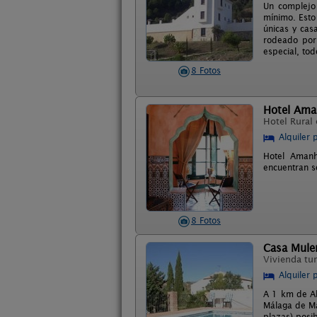
Un complejo 
mínimo. Esto
únicas y cas
rodeado por 
especial, tod
8 Fotos
Hotel Ama
Hotel Rural
Alquiler 
Hotel Amanh
encuentran s
8 Fotos
Casa Mule
Vivienda tur
Alquiler 
A 1 km de Al
Málaga de Ma
plazas) posi