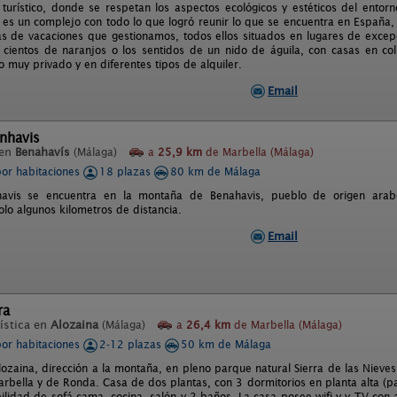
turístico, donde se respetan los aspectos ecológicos y estéticos del entorn
 es un complejo con todo lo que logró reunir lo que se encuentra en España
as de vacaciones que gestionamos, todos ellos situados en lugares de excep
cientos de naranjos o los sentidos de un nido de águila, con casas en col
o muy privado y en diferentes tipos de alquiler.
Email
nhavis
 en
Benahavís
(Málaga)
a
25,9 km
de Marbella (Málaga)
por habitaciones
18 plazas
80 km de Málaga
avis se encuentra en la montaña de Benahavis, pueblo de origen arab
olo algunos kilometros de distancia.
Email
ra
ística en
Alozaina
(Málaga)
a
26,4 km
de Marbella (Málaga)
por habitaciones
2-12 plazas
50 km de Málaga
ozaina, dirección a la montaña, en pleno parque natural Sierra de las Nieves
rbella y de Ronda. Casa de dos plantas, con 3 dormitorios en planta alta (par
bilidad de sofá cama, cocina, salón y 2 baños. La casa posee wifi y y TV con 