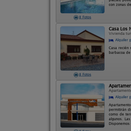
con zonas de
8 Fotos
Casa Los 
Vivienda tur
Alquiler 
Casa recién 
barbacoa de o
8 Fotos
Apartament
Apartament
Alquiler 
Apartamentos
permitirán d
como de ter
algunos. Las
Disponemos d