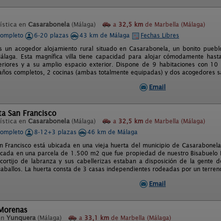
ística en
Casarabonela
(Málaga)
a
32,5 km
de Marbella (Málaga)
completo
6-20 plazas
43 km de Málaga
Fechas Libres
s un acogedor alojamiento rural situado en Casarabonela, un bonito pueblo
álaga. Esta magnífica villa tiene capacidad para alojar cómodamente has
teriores y a su amplio espacio exterior. Dispone de 9 habitaciones con 10
años completos, 2 cocinas (ambas totalmente equipadas) y dos acogedores s
Email
a San Francisco
ística en
Casarabonela
(Málaga)
a
32,5 km
de Marbella (Málaga)
completo
8-12+3 plazas
46 km de Málaga
n Francisco está ubicada en una vieja huerta del municipio de Casarabonela,
icada en una parcela de 1.500 m2 que fue propiedad de nuestro Bisabuelo 
 cortijo de labranza y sus cabellerizas estaban a disposición de la gente
 caballos. La huerta consta de 3 casas independientes rodeadas por un terreno
Email
 Morenas
en
Yunquera
(Málaga)
a
33,1 km
de Marbella (Málaga)