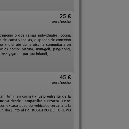
25 €
pers/noche
rimonio o dos camas individuales, cocina
a de cama y toallas, disponen de conexión
low y disfrute de la piscina comunitaria en
cios como: piscina, mini-golf, ping-pong,
rez gigante, parque infantil,...
45 €
pers/noche
m, 6min en coche) y justo enfrente de la
 que va desde Campanillas a Pizarra. Tiene
 con excaso paso de vehículos cercana a la
 un dia junto al río. REGISTRO DE TURISMO