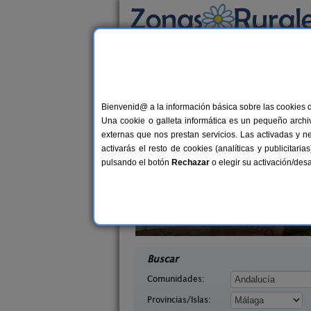
Busca por alojamiento
Alojamientos
>
Andalucía
>
Málaga
> Marbel
Casas Rurales en Ma
Bienvenid@ a la información básica sobre las cookies 
Una cookie o galleta informática es un pequeño archiv
externas que nos prestan servicios. Las activadas y n
activarás el resto de cookies (analíticas y publicita
pulsando el botón
Rechazar
o elegir su activación/de
dor de Los
14 pers.
30 €
s
Casa Algarrobo
6+
desde
Málaga)
Álora (Málaga)
desd
Buscar
Comunidades:
Provincias/Islas: