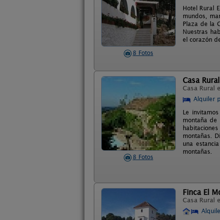
Hotel Rural 
mundos, mar 
Plaza de la C
Nuestras hab
el corazón de
8 Fotos
Casa Rura
Casa Rural 
Alquiler 
Le invitamos
montaña de M
habitaciones
montañas. Di
una estancia
montañas.
8 Fotos
Finca El M
Casa Rural 
Alquil