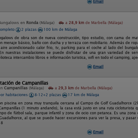
Email
Bungalows en
Ronda
(Málaga)
a
28,9 km
de Marbella (Málaga)
completo
2 plazas
100 km de Málaga
galows de obra son de nueva construcción, tipo estudio, con cama de mat
n menaje básico, baño con ducha y y terraza con mobiliario. Además de rop
, aire acondicionado calor frio, tv, parking para el coche al lado del bunga
n nuestras instalaciones se puede disfrutar de una gran variedad de servi
ioteca intercambio libros e información turistica, wifi en todo el camping, ajed
Email
tación de Campanillas
en
Campanillas
(Málaga)
a
29,3 km
de Marbella (Málaga)
por habitaciones
8-12+2 plazas
17 km de Málaga
on piscina en zona muy tranquila cercana al Campo de Golf Guadalhorce (2k
Campanillas (1 minuto andando), la casa está justo en una ruta cicloturista
mpo de fútbol sala, parque infantil y zona de ocio con petanca. Es una zona
 Guadalhorce, al que se puede hacer excursiones para ver la presa, y pasar
58
Email