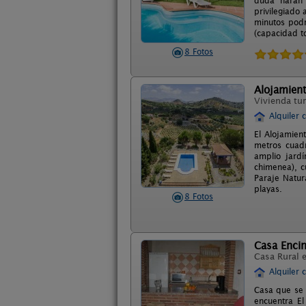
duda harán 
privilegiado
minutos podr
(capacidad t
8 Fotos
Alojamient
Vivienda tur
Alquiler 
El Alojamie
metros cuadr
amplio jard
chimenea), c
Paraje Natur
playas.
8 Fotos
Casa Enci
Casa Rural 
Alquiler 
Casa que se 
encuentra El