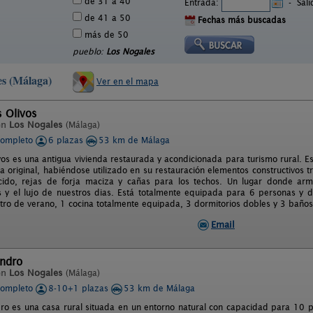
de 31 a 40
Entrada:
-
Sal
de 41 a 50
Fechas más buscadas
más de 50
pueblo:
Los Nogales
es (Málaga)
Ver en el mapa
s Olivos
en
Los Nogales
(Málaga)
completo
6 plazas
53 km de Málaga
os es una antigua vivienda restaurada y acondicionada para turismo rural. Es
ra original, habiéndose utilizado en su restauración elementos constructivos
ido, rejas de forja maciza y cañas para los techos. Un lugar donde armo
y el lujo de nuestros dias. Está totalmente equipada para 6 personas y d
tro de verano, 1 cocina totalmente equipada, 3 dormitorios dobles y 3 baños
Email
ndro
en
Los Nogales
(Málaga)
completo
8-10+1 plazas
53 km de Málaga
o es una casa rural situada en un entorno natural con capacidad para 10 per