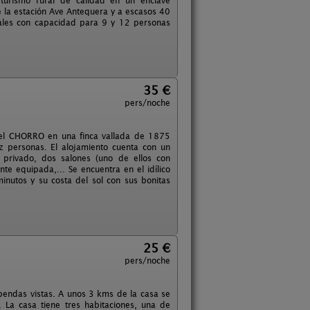
turismo rural de calidad en un enclave
 la estación Ave Antequera y a escasos 40
rales con capacidad para 9 y 12 personas
35 €
pers/noche
 el CHORRO en una finca vallada de 1875
z personas. El alojamiento cuenta con un
 privado, dos salones (uno de ellos con
e equipada,... Se encuentra en el idílico
nutos y su costa del sol con sus bonitas
25 €
pers/noche
pendas vistas. A unos 3 kms de la casa se
. La casa tiene tres habitaciones, una de