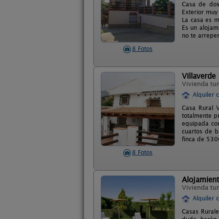
Casa de dos
Exterior muy
La casa es m
Es un alojam
no te arrepen
8 Fotos
Villaverde
Vivienda tur
Alquiler 
Casa Rural V
totalmente p
equipada con
cuartos de b
finca de 530
8 Fotos
Alojamient
Vivienda tur
Alquiler 
Casas Rurale