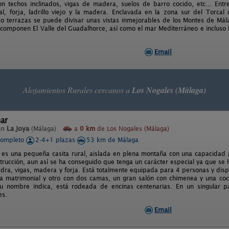
con techos inclinados, vigas de madera, suelos de barro cocido, etc... Entr
al, forja, ladrillo viejo y la madera. Enclavada en la zona sur del Torca
 o terrazas se puede divisar unas vistas inmejorables de los Montes de Mál
componen El Valle del Guadalhorce, así como el mar Mediterráneo e incluso l
Email
Alojamientos Rurales cercanos a
Los Nogales (Málaga)
ar
en
La Joya
(Málaga)
a
0 km
de Los Nogales (Málaga)
completo
2-4+1 plazas
53 km de Málaga
 es una pequeña casita rural, aislada en plena montaña con una capacidad 
trucción, aun así se ha conseguido que tenga un carácter especial ya que se 
edra, vigas, madera y forja. Está totalmente equipada para 4 personas y dis
 matrimonial y otro con dos camas, un gran salón con chimenea y una coci
u nombre indica, está rodeada de encinas centenarias. En un singular pa
es.
Email