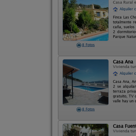
Casa Rural 
Alquiler 
Finca Las Ch
totalmente r
caña, suelos
2 dormitorio
Parque Natur
8 Fotos
Casa Ana
Vivienda tur
Alquiler 
Casa Ana, An
2 se alquila
terraza priv
gratuito, TV
valle hay un 
8 Fotos
Casa Fuent
Vivienda tur