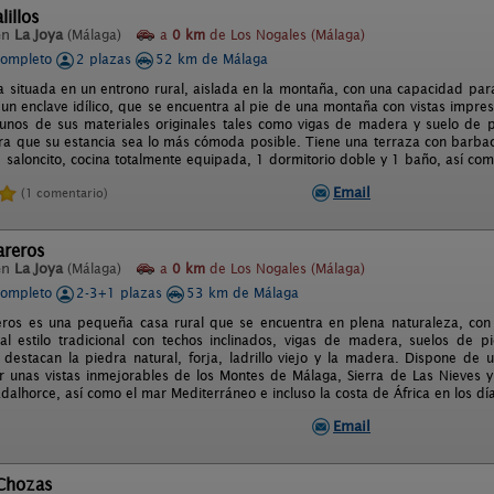
lillos
en
La Joya
(Málaga)
a
0 km
de Los Nogales (Málaga)
completo
2 plazas
52 km de Málaga
 situada en un entrono rural, aislada en la montaña, con una capacidad par
 un enclave idílico, que se encuentra al pie de una montaña con vistas impres
unos de sus materiales originales tales como vigas de madera y suelo de p
ra que su estancia sea lo más cómoda posible. Tiene una terraza con barbaco
 saloncito, cocina totalmente equipada, 1 dormitorio doble y 1 baño, así como
Email
(1 comentario)
areros
en
La Joya
(Málaga)
a
0 km
de Los Nogales (Málaga)
completo
2-3+1 plazas
53 km de Málaga
ros es una pequeña casa rural que se encuentra en plena naturaleza, con
 al estilo tradicional con techos inclinados, vigas de madera, suelos de 
s destacan la piedra natural, forja, ladrillo viejo y la madera. Dispone de
r unas vistas inmejorables de los Montes de Málaga, Sierra de Las Nieves
dalhorce, así como el mar Mediterráneo e incluso la costa de África en los dí
Email
 Chozas