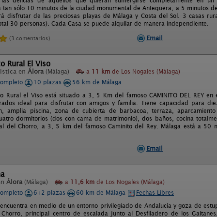
las delicias de aquellos que quieran sumergirse completamente en un 
 a tan sólo 10 minutos de la ciudad monumental de Antequera, a 5 minutos de
á disfrutar de las preciosas playas de Málaga y Costa del Sol. 3 casas ru
otal 30 personas). Cada Casa se puede alquilar de manera independiente.
Email
(3 comentarios)
o Rural El Viso
ística en
Álora
(Málaga)
a
11 km
de Los Nogales (Málaga)
completo
10 plazas
56 km de Málaga
nto Rural el Viso está situado a 3, 5 Km del famoso CAMINITO DEL REY en
ados ideal para disfrutar con amigos y familia. Tiene capacidad para die
ín, amplia piscina, zona de cubierta de barbacoa, terraza, aparcamiento
uatro dormitorios (dos con cama de matrimonio), dos baños, cocina totalment
al del Chorro, a 3, 5 km del famoso Caminito del Rey. Málaga está a 50 mi
Email
na
en
Álora
(Málaga)
a
11,6 km
de Los Nogales (Málaga)
completo
6+2 plazas
60 km de Málaga
Fechas Libres
encuentra en medio de un entorno privilegiado de Andalucía y goza de estu
 Chorro, principal centro de escalada junto al Desfiladero de los Gaitanes