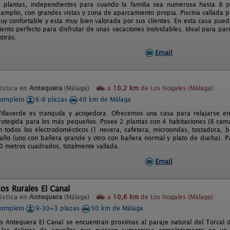
 plantas, independientes para cuando la familia sea numerosa hasta 8 p
 amplio, con grandes vistas y zona de aparcamiento propia. Piscina vallada 
uy confortable y esta muy bien valorada por sus clientes. En esta casa pued
iento perfecto para disfrutar de unas vacaciones inolvidables. Ideal para pa
tirás.
Email
ística en
Antequera
(Málaga)
a
10,2 km
de Los Nogales (Málaga)
completo
6-8 plazas
40 km de Málaga
illaverde es tranquila y acogedora. Ofrecemos una casa para relajarse e
rotegida para los más pequeños. Posee 2 plantas con 4 habitaciones (8 cama
 todos los electrodomésticos (1 nevera, cafetera, microondas, tostadora, ba
año (uno con bañera grande y otro con bañera normal y plato de ducha). Pa
0 metros cuadrados, totalmente vallada.
Email
os Rurales El Canal
ística en
Antequera
(Málaga)
a
10,6 km
de Los Nogales (Málaga)
completo
9-30+3 plazas
50 km de Málaga
s Antequera El Canal se encuentran proximas al paraje natural del Torcal 