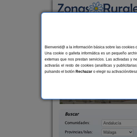
Busca por alojamiento
Alojamientos
>
Andalucía
>
Málaga
> Los No
Casas Rurales en Lo
Bienvenid@ a la información básica sobre las cookies 
Una cookie o galleta informática es un pequeño archiv
externas que nos prestan servicios. Las activadas y n
activarás el resto de cookies (analíticas y publicita
pulsando el botón
Rechazar
o elegir su activación/de
dor de Los
14 pers.
30 €
s
Casa Algarrobo
6+
desde
Málaga)
Álora (Málaga)
desd
Buscar
Comunidades:
Provincias/Islas: