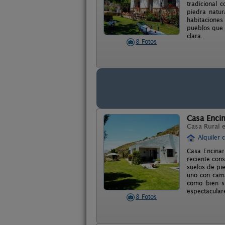
tradicional 
piedra natur
habitaciones
pueblos que 
clara.
8 Fotos
Casa Encin
Casa Rural 
Alquiler 
Casa Encinar
reciente cons
suelos de pi
uno con cama
como bien s
espectacular
8 Fotos