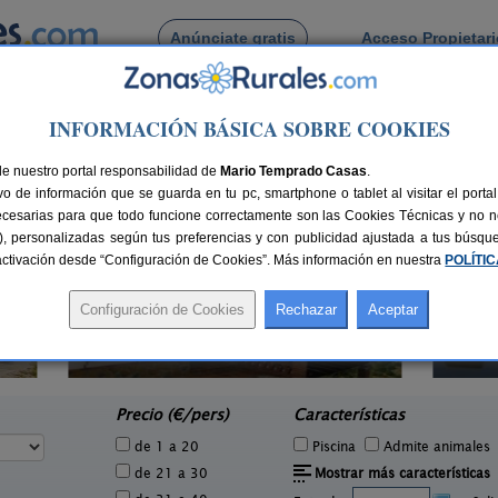
Anúnciate gratis
Acceso Propietar
Busca por pueblo
INFORMACIÓN BÁSICA SOBRE COOKIES
gales
s Nogales
de nuestro portal responsabilidad de
Mario Temprado Casas
.
o de información que se guarda en tu pc, smartphone o tablet al visitar el port
ecesarias para que todo funcione correctamente son las Cookies Técnicas y no ne
rias), personalizadas según tus preferencias y con publicidad ajustada a tus búsq
sactivación desde “Configuración de Cookies”. Más información en nuestra
POLÍTI
Villa Remedios
M
4 pers.
6-8 pers.
25 €
20 €
Cuevas del Becerro (Málaga)
e
desde
Precio (€/pers)
Características
de 1 a 20
Piscina
Admite animales
de 21 a 30
Mostrar más características