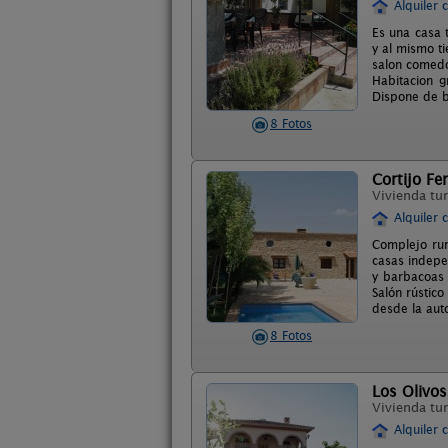
Alquiler 
Es una casa 
y al mismo t
salon comedo
Habitacion 
Dispone de bu
8 Fotos
Cortijo Fe
Vivienda tur
Alquiler 
Complejo rur
casas indepe
y barbacoas 
Salón rústic
desde la aut
8 Fotos
Los Olivos
Vivienda tur
Alquiler 