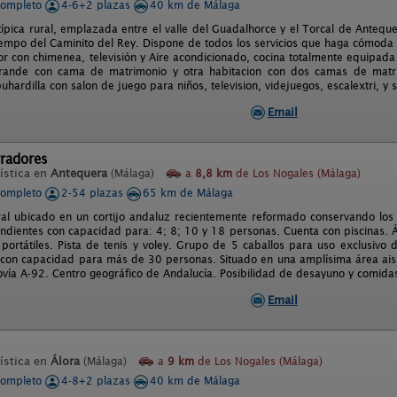
completo
4-6+2 plazas
40 km de Málaga
típica rural, emplazada entre el valle del Guadalhorce y el Torcal de Anteq
iempo del Caminito del Rey. Dispone de todos los servicios que haga cómoda l
r con chimenea, televisión y Aire acondicionado, cocina totalmente equipada c
grande con cama de matrimonio y otra habitacion con dos camas de matr
hardilla con salon de juego para niños, television, videjuegos, escalextri, 
Email
rradores
ística en
Antequera
(Málaga)
a
8,8 km
de Los Nogales (Málaga)
completo
2-54 plazas
65 km de Málaga
al ubicado en un cortijo andaluz recientemente reformado conservando los 
ndientes con capacidad para: 4; 8; 10 y 18 personas. Cuenta con piscinas. 
portátiles. Pista de tenis y voley. Grupo de 5 caballos para uso exclusivo 
o con capacidad para más de 30 personas. Situado en una amplísima área ai
ovía A-92. Centro geográfico de Andalucía. Posibilidad de desayuno y comidas
Email
ística en
Álora
(Málaga)
a
9 km
de Los Nogales (Málaga)
completo
4-8+2 plazas
40 km de Málaga