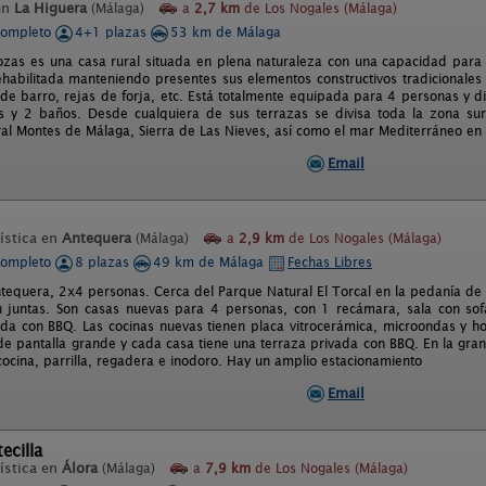
en
La Higuera
(Málaga)
a
2,7 km
de Los Nogales (Málaga)
completo
4+1 plazas
53 km de Málaga
ozas es una casa rural situada en plena naturaleza con una capacidad para
ehabilitada manteniendo presentes sus elementos constructivos tradicionale
 de barro, rejas de forja, etc. Está totalmente equipada para 4 personas y 
s y 2 baños. Desde cualquiera de sus terrazas se divisa toda la zona su
al Montes de Málaga, Sierra de Las Nieves, así como el mar Mediterráneo en 
Email
ística en
Antequera
(Málaga)
a
2,9 km
de Los Nogales (Málaga)
completo
8 plazas
49 km de Málaga
Fechas Libres
tequera, 2x4 personas. Cerca del Parque Natural El Torcal en la pedanía de 
n juntas. Son casas nuevas para 4 personas, con 1 recámara, sala con so
ada con BBQ. Las cocinas nuevas tienen placa vitrocerámica, microondas y horn
 de pantalla grande y cada casa tiene una terraza privada con BBQ. En la gran
cocina, parrilla, regadera e inodoro. Hay un amplio estacionamiento
Email
ecilla
ística en
Álora
(Málaga)
a
7,9 km
de Los Nogales (Málaga)