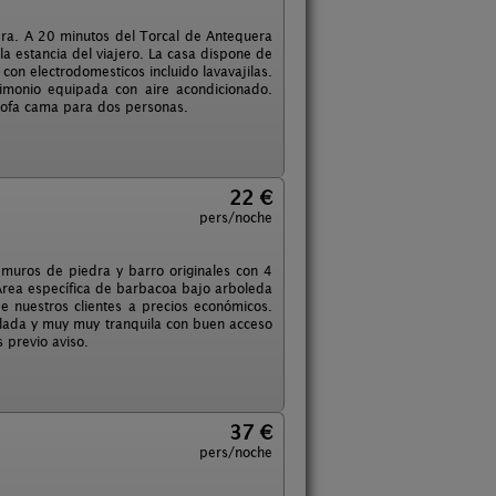
uera. A 20 minutos del Torcal de Antequera
a estancia del viajero. La casa dispone de
on electrodomesticos incluido lavavajilas.
imonio equipada con aire acondicionado.
y sofa cama para dos personas.
22 €
pers/noche
muros de piedra y barro originales con 4
Área específica de barbacoa bajo arboleda
de nuestros clientes a precios económicos.
slada y muy muy tranquila con buen acceso
 previo aviso.
37 €
pers/noche