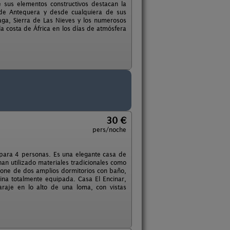
e sus elementos constructivos destacan la
l de Antequera y desde cualquiera de sus
aga, Sierra de Las Nieves y los numerosos
a costa de África en los días de atmósfera
30 €
pers/noche
para 4 personas. Es una elegante casa de
han utilizado materiales tradicionales como
pone de dos amplios dormitorios con baño,
na totalmente equipada. Casa El Encinar,
raje en lo alto de una loma, con vistas