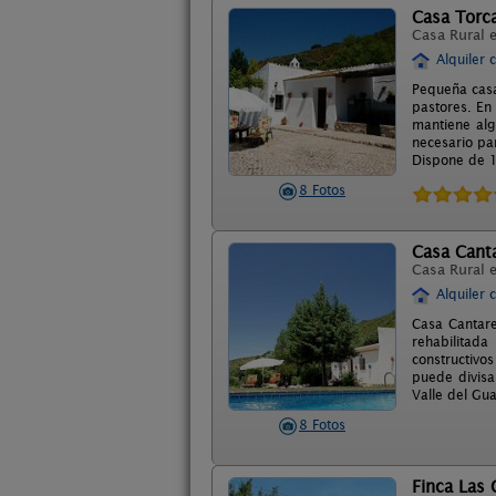
Casa Torca
Casa Rural 
Alquiler 
Pequeña casa
pastores. En
mantiene alg
necesario pa
Dispone de 1
8 Fotos
Casa Cant
Casa Rural 
Alquiler 
Casa Cantare
rehabilitada
constructivo
puede divisa
Valle del Gua
8 Fotos
Finca Las