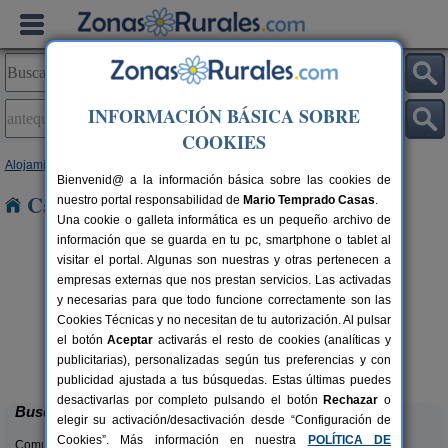
INFORMACIÓN BÁSICA SOBRE
COOKIES
Alojamientos
>
Andalucía
>
Málaga
> Antequera
Bienvenid@ a la información básica sobre las cookies de
Casas Rurales en Antequera
nuestro portal responsabilidad de
Mario Temprado Casas
.
Una cookie o galleta informática es un pequeño archivo de
información que se guarda en tu pc, smartphone o tablet al
visitar el portal. Algunas son nuestras y otras pertenecen a
empresas externas que nos prestan servicios. Las activadas
y necesarias para que todo funcione correctamente son las
Cookies Técnicas y no necesitan de tu autorización. Al pulsar
rs.
el botón
Aceptar
activarás el resto de cookies (analíticas y
 €
Casa Sunset El Tejar
2-10+4 pers.
publicitarias), personalizadas según tus preferencias y con
16 €
Almogía (Málaga)
desde
publicidad ajustada a tus búsquedas. Estas últimas puedes
desactivarlas por completo pulsando el botón
Rechazar
o
Buscar
elegir su activación/desactivación desde “Configuración de
Cookies”. Más información en nuestra
POLÍTICA DE
Comunidades: