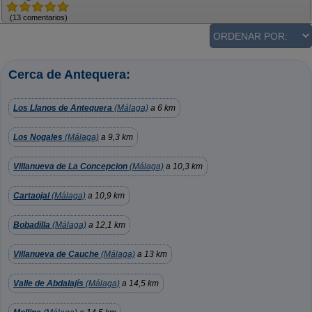
(13 comentarios)
Cerca de Antequera:
Los Llanos de Antequera
(Málaga)
a 6 km
Los Nogales
(Málaga)
a 9,3 km
Villanueva de La Concepcion
(Málaga)
a 10,3 km
Cartaojal
(Málaga)
a 10,9 km
Bobadilla
(Málaga)
a 12,1 km
Villanueva de Cauche
(Málaga)
a 13 km
Valle de Abdalajís
(Málaga)
a 14,5 km