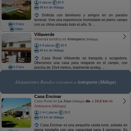
6 plazas
80 €
48 km de Málaga
Disfruta con familiares y amigos en un paraíso
terrenal. Vive una experiencia inolvidable en pleno campo
8 Fotos
con un clima soleado todo el año. N ...
Video
Villaverde
Vivienda turística en
Antequera
(Málaga)
6-8 plazas
20 €
40 km de Málaga
Casa Rural Villaverde es tranquila y acogedora.
Ofrecemos una casa para relajarse en el campo, con
8 Fotos
piscina de 10x4 metros, totalmente proteg ...
Alojamientos Rurales cercanos a
Antequera (Málaga)
Casa Encinar
Casa Rural en
La Joya
a
10,6 km
de
(Málaga)
Antequera (Málaga)
2-4+1 plazas
30 €
53 km de Málaga
Casa Encinar es una pequeña casita rural, aislada en
plena montaña con una capacidad para 4 personas. Es