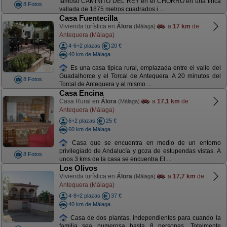
famoso CAMINITO DEL REY en el CHORRO en una finca
8 Fotos
vallada de 1875 metros cuadrados i ...
Casa Fuentecilla
Vivienda turística en
Álora
a
17 km
de
(Málaga)
Antequera (Málaga)
4-6+2 plazas
20 €
40 km de Málaga
Es una casa típica rural, emplazada entre el valle del
Guadalhorce y el Torcal de Antequera. A 20 minutos del
8 Fotos
Torcal de Antequera y al mismo ...
Casa Encina
Casa Rural en
Álora
a
17,1 km
de
(Málaga)
Antequera (Málaga)
6+2 plazas
25 €
60 km de Málaga
Casa que se encuentra en medio de un entorno
privilegiado de Andalucía y goza de estupendas vistas. A
8 Fotos
unos 3 kms de la casa se encuentra El ...
Los Olivos
Vivienda turística en
Álora
a
17,7 km
de
(Málaga)
Antequera (Málaga)
4-8+2 plazas
37 €
40 km de Málaga
Casa de dos plantas, independientes para cuando la
familia sea numerosa hasta 8 personas. Totalmente