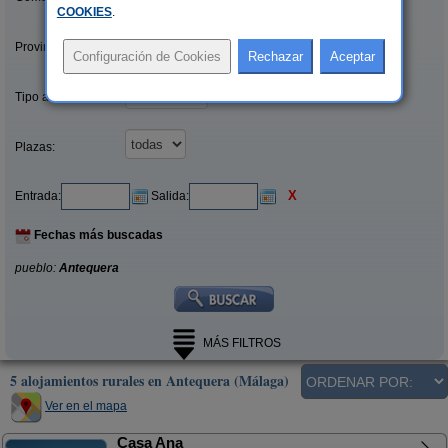
COOKIES
.
Provincias/Islas:
Tipo alquiler:
Plazas:
X
Entrada:
Salida:
Fechas más buscadas
pueblo:
Antequera
MÁS FILTROS
5 alojamientos rurales en Antequera (Málaga)
Ver en el mapa
Casa Ana