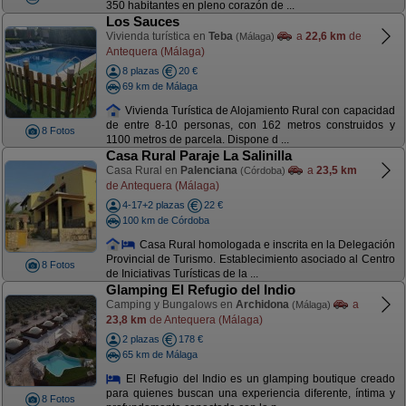
350 habitantes en pleno corazón de ...
Los Sauces
Vivienda turística en
Teba
a
22,6 km
de
(Málaga)
Antequera (Málaga)
8 plazas
20 €
69 km de Málaga
Vivienda Turística de Alojamiento Rural con capacidad
de entre 8-10 personas, con 162 metros construidos y
8 Fotos
1100 metros de parcela. Dispone d ...
Casa Rural Paraje La Salinilla
Casa Rural en
Palenciana
a
23,5 km
(Córdoba)
de Antequera (Málaga)
4-17+2 plazas
22 €
100 km de Córdoba
Casa Rural homologada e inscrita en la Delegación
Provincial de Turismo. Establecimiento asociado al Centro
8 Fotos
de Iniciativas Turísticas de la ...
Glamping El Refugio del Indio
Camping y Bungalows en
Archidona
a
(Málaga)
23,8 km
de Antequera (Málaga)
2 plazas
178 €
65 km de Málaga
El Refugio del Indio es un glamping boutique creado
para quienes buscan una experiencia diferente, íntima y
8 Fotos