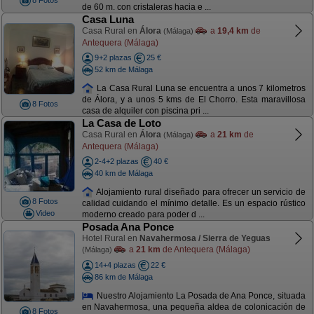
8 Fotos
de 60 m. con cristaleras hacia e ...
Casa Luna
Casa Rural en
Álora
a
19,4 km
de
(Málaga)
Antequera (Málaga)
9+2 plazas
25 €
52 km de Málaga
La Casa Rural Luna se encuentra a unos 7 kilometros
de Álora, y a unos 5 kms de El Chorro. Esta maravillosa
8 Fotos
casa de alquiler con piscina pri ...
La Casa de Loto
Casa Rural en
Álora
a
21 km
de
(Málaga)
Antequera (Málaga)
2-4+2 plazas
40 €
40 km de Málaga
Alojamiento rural diseñado para ofrecer un servicio de
8 Fotos
calidad cuidando el mínimo detalle. Es un espacio rústico
Video
moderno creado para poder d ...
Posada Ana Ponce
Hotel Rural en
Navahermosa / Sierra de Yeguas
a
21 km
de Antequera (Málaga)
(Málaga)
14+4 plazas
22 €
86 km de Málaga
Nuestro Alojamiento La Posada de Ana Ponce, situada
en Navahermosa, una pequeña aldea de colonicación de
8 Fotos