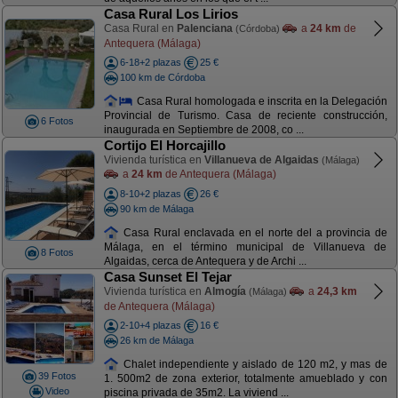
Casa Rural Los Lirios
Casa Rural en
Palenciana
a
24 km
de
(Córdoba)
Antequera (Málaga)
6-18+2 plazas
25 €
100 km de Córdoba
Casa Rural homologada e inscrita en la Delegación
Provincial de Turismo. Casa de reciente construcción,
6 Fotos
inaugurada en Septiembre de 2008, co ...
Cortijo El Horcajillo
Vivienda turística en
Villanueva de Algaidas
(Málaga)
a
24 km
de Antequera (Málaga)
8-10+2 plazas
26 €
90 km de Málaga
Casa Rural enclavada en el norte del a provincia de
Málaga, en el término municipal de Villanueva de
8 Fotos
Algaidas, cerca de Antequera y de Archi ...
Casa Sunset El Tejar
Vivienda turística en
Almogía
a
24,3 km
(Málaga)
de Antequera (Málaga)
2-10+4 plazas
16 €
26 km de Málaga
Chalet independiente y aislado de 120 m2, y mas de
39 Fotos
1. 500m2 de zona exterior, totalmente amueblado y con
Video
piscina privada de 35m2. La viviend ...