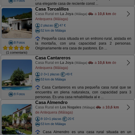
8 Fotos
una elegante casa de reciente const ...
Casa Torcalillos
Casa Rural en
La Joya
a
10,6 km
de
(Málaga)
Antequera (Málaga)
2 plazas
47 €
52 km de Málaga
Pequeña casa situada en un entrono rural, aislada en
8 Fotos
la montaña, con una capacidad para 2 personas.
Originariamente era casa de pastores. En ...
(1 comentario)
Casa Cantareros
Casa Rural en
La Joya
a
10,6 km
de
(Málaga)
Antequera (Málaga)
2-3+1 plazas
49 €
53 km de Málaga
Casa Cantareros es una pequeña casa rural que se
encuentra en plena naturaleza, con capacidad para 3
8 Fotos
personas. Es una casa rehabilitada al e ...
Casa Almendro
Casa Rural en
Los Nogales
a
10,6 km
(Málaga)
de Antequera (Málaga)
8-10+1 plazas
20 €
53 km de Málaga
Casa Almendro es una casa rural situada en un