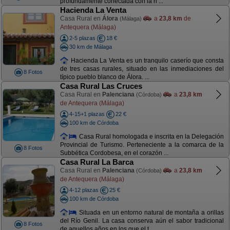
profundamente conectada con la n ...
Hacienda La Venta
Casa Rural en
Álora
a
23,8 km
de
(Málaga)
Antequera (Málaga)
2-5 plazas
18 €
30 km de Málaga
Hacienda La Venta es un tranquilo caserío que consta
de tres casas rurales, situado en las inmediaciones del
8 Fotos
típico pueblo blanco de Álora. ...
Casa Rural Las Cruces
Casa Rural en
Palenciana
a
23,8 km
(Córdoba)
de Antequera (Málaga)
4-15+1 plazas
22 €
100 km de Córdoba
Casa Rural homologada e inscrita en la Delegación
Provincial de Turismo. Perteneciente a la comarca de la
8 Fotos
Subbética Cordobesa, en el corazón ...
Casa Rural La Barca
Casa Rural en
Palenciana
a
23,8 km
(Córdoba)
de Antequera (Málaga)
4-12 plazas
25 €
100 km de Córdoba
Situada en un entorno natural de montaña a orillas
del Río Genil. La casa conserva aún el sabor tradicional
8 Fotos
de aquellos años en los que el t ...