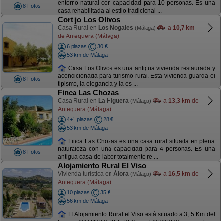
entorno natural con capacidad para 10 personas. Es una
8 Fotos
casa rehabilitada al estilo tradicional ...
Cortijo Los Olivos
Casa Rural en
Los Nogales
a
10,7 km
(Málaga)
de Antequera (Málaga)
6 plazas
30 €
53 km de Málaga
Casa Los Olivos es una antigua vivienda restaurada y
acondicionada para turismo rural. Esta vivienda guarda el
8 Fotos
tipismo, la elegancia y la es ...
Finca Las Chozas
Casa Rural en
La Higuera
a
13,3 km
de
(Málaga)
Antequera (Málaga)
4+1 plazas
28 €
53 km de Málaga
Finca Las Chozas es una casa rural situada en plena
naturaleza con una capacidad para 4 personas. Es una
8 Fotos
antigua casa de labor totalmente re ...
Alojamiento Rural El Viso
Vivienda turística en
Álora
a
16,5 km
de
(Málaga)
Antequera (Málaga)
10 plazas
35 €
56 km de Málaga
El Alojamiento Rural el Viso está situado a 3, 5 Km del