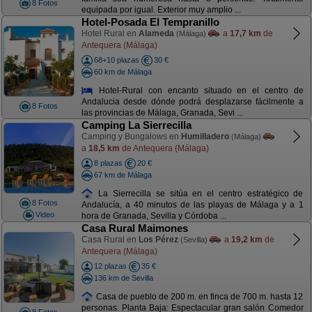
8 Fotos
equipada por igual. Exterior muy amplio ...
Hotel-Posada El Tempranillo
Hotel Rural en
Alameda
a
17,7 km
de
(Málaga)
Antequera (Málaga)
68+10 plazas
30 €
60 km de Málaga
Hotel-Rural con encanto situado en el centro de
Andalucia desde dónde podrá desplazarse fácilmente a
8 Fotos
las provincias de Málaga, Granada, Sevi ...
Camping La Sierrecilla
Camping y Bungalows en
Humilladero
(Málaga)
a
18,5 km
de Antequera (Málaga)
8 plazas
20 €
67 km de Málaga
La Sierrecilla se sitúa en el centro estratégico de
8 Fotos
Andalucía, a 40 minutos de las playas de Málaga y a 1
Video
hora de Granada, Sevilla y Córdoba ...
Casa Rural Maimones
Casa Rural en
Los Pérez
a
19,2 km
de
(Sevilla)
Antequera (Málaga)
12 plazas
35 €
136 km de Sevilla
Casa de pueblo de 200 m. en finca de 700 m. hasta 12
personas. Planta Baja: Espectacular gran salón Comedor