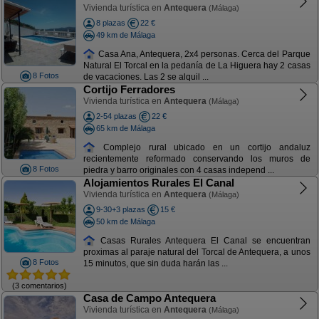
Vivienda turística en
Antequera
(Málaga)
8 plazas
22 €
49 km de Málaga
Casa Ana, Antequera, 2x4 personas. Cerca del Parque
Natural El Torcal en la pedanía de La Higuera hay 2 casas
8 Fotos
de vacaciones. Las 2 se alquil ...
Cortijo Ferradores
Vivienda turística en
Antequera
(Málaga)
2-54 plazas
22 €
65 km de Málaga
Complejo rural ubicado en un cortijo andaluz
recientemente reformado conservando los muros de
8 Fotos
piedra y barro originales con 4 casas independ ...
Alojamientos Rurales El Canal
Vivienda turística en
Antequera
(Málaga)
9-30+3 plazas
15 €
50 km de Málaga
Casas Rurales Antequera El Canal se encuentran
proximas al paraje natural del Torcal de Antequera, a unos
8 Fotos
15 minutos, que sin duda harán las ...
(3 comentarios)
Casa de Campo Antequera
Vivienda turística en
Antequera
(Málaga)