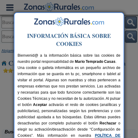
INFORMACIÓN BÁSICA SOBRE
COOKIES
Alojamientos
>
Baleares
>
Mallorca
> Alqueria Blanca
Bienvenid@ a la información básica sobre las cookies de
Casas Rurales cerca de Alqueria Blanca
nuestro portal responsabilidad de
Mario Temprado Casas
.
Una cookie o galleta informática es un pequeño archivo de
información que se guarda en tu pc, smartphone o tablet al
visitar el portal. Algunas son nuestras y otras pertenecen a
empresas externas que nos prestan servicios. Las activadas
y necesarias para que todo funcione correctamente son las
Cookies Técnicas y no necesitan de tu autorización. Al pulsar
el botón
Aceptar
activarás el resto de cookies (analíticas y
publicitarias), personalizadas según tus preferencias y con
Hotel Segles
rs.
16+3 pers.
 €
50 €
publicidad ajustada a tus búsquedas. Estas últimas puedes
Campos (Mallorca)
desde
desactivarlas por completo pulsando el botón
Rechazar
o
elegir su activación/desactivación desde “Configuración de
Buscar
Cookies”. Más información en nuestra
POLÍTICA DE