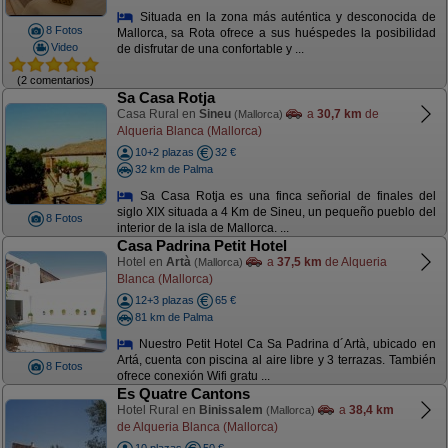
Situada en la zona más auténtica y desconocida de
8 Fotos
Mallorca, sa Rota ofrece a sus huéspedes la posibilidad
Video
de disfrutar de una confortable y ...
(2 comentarios)
Sa Casa Rotja
Casa Rural en
Sineu
a
30,7 km
de
(Mallorca)
Alqueria Blanca (Mallorca)
10+2 plazas
32 €
32 km de Palma
Sa Casa Rotja es una finca señorial de finales del
siglo XIX situada a 4 Km de Sineu, un pequeño pueblo del
8 Fotos
interior de la isla de Mallorca. ...
Casa Padrina Petit Hotel
Hotel en
Artà
a
37,5 km
de Alqueria
(Mallorca)
Blanca (Mallorca)
12+3 plazas
65 €
81 km de Palma
Nuestro Petit Hotel Ca Sa Padrina d´Artà, ubicado en
Artá, cuenta con piscina al aire libre y 3 terrazas. También
8 Fotos
ofrece conexión Wifi gratu ...
Es Quatre Cantons
Hotel Rural en
Binissalem
a
38,4 km
(Mallorca)
de Alqueria Blanca (Mallorca)