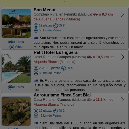
Son Menut
Complejo Rural en
Felanitx
a
8,3 km
(Mallorca)
de Alqueria Blanca (Mallorca)
12 plazas
85 €
56 km de Palma
Son Menut en su conjunto es agroturismo y escuela de
8 Fotos
equitación. Nos podrá encontrar a sólo 5 kilómetros del
Video
municipio de Felanitx. En nuest ...
Petit Hotel Es Figueral
Hotel Rural en
Campos
a
10,5 km
de
(Mallorca)
Alqueria Blanca (Mallorca)
2-20+10 plazas
60 €
35 km de Palma
Es Figueral es una antigua casa de labranza al sur de
la Isla de Mallorca, reconvertida en un pequeño hotel y
8 Fotos
recomendada para las personas ...
Agroturismo Finca Sant Blai
Casa Rural en
Campos
a
11,2 km
de
(Mallorca)
Alqueria Blanca (Mallorca)
12 plazas
40 €
43 km de Palma
Sant Blai data del 1800 cuando en sus orígenes era
una tierra de cultivo y una granja de vacas, cerdos y