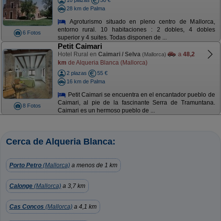
10 plazas
50 €
28 km de Palma
Agroturismo situado en pleno centro de Mallorca,
entorno rural. 10 habitaciones : 2 dobles, 4 dobles
6 Fotos
superior y 4 suites. Todas disponen de ...
Petit Caimari
Hotel Rural en
Caimari / Selva
a
48,2
(Mallorca)
km
de Alqueria Blanca (Mallorca)
2 plazas
55 €
16 km de Palma
Petit Caimari se encuentra en el encantador pueblo de
Caimari, al pie de la fascinante Serra de Tramuntana.
8 Fotos
Caimari es un hermoso pueblo de ...
Cerca de Alqueria Blanca:
Porto Petro
(Mallorca)
a menos de 1 km
Calonge
(Mallorca)
a 3,7 km
Cas Concos
(Mallorca)
a 4,1 km