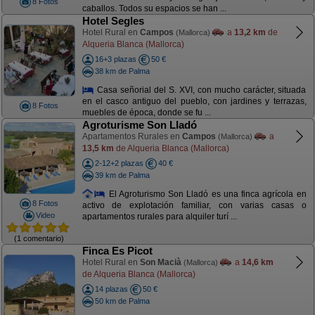
8 Fotos
caballos. Todos su espacios se han ...
Hotel Segles
Hotel Rural en
Campos
a
13,2 km
de
(Mallorca)
Alqueria Blanca (Mallorca)
16+3 plazas
50 €
38 km de Palma
Casa señorial del S. XVI, con mucho carácter, situada
en el casco antiguo del pueblo, con jardines y terrazas,
8 Fotos
muebles de época, donde se fu ...
Agroturisme Son Lladó
Apartamentos Rurales en
Campos
a
(Mallorca)
13,5 km
de Alqueria Blanca (Mallorca)
2-12+2 plazas
40 €
39 km de Palma
El Agroturismo Son Lladó es una finca agrícola en
8 Fotos
activo de explotación familiar, con varias casas o
Video
apartamentos rurales para alquiler turí ...
(1 comentario)
Finca Es Picot
Hotel Rural en
Son Macià
a
14,6 km
(Mallorca)
de Alqueria Blanca (Mallorca)
14 plazas
50 €
50 km de Palma