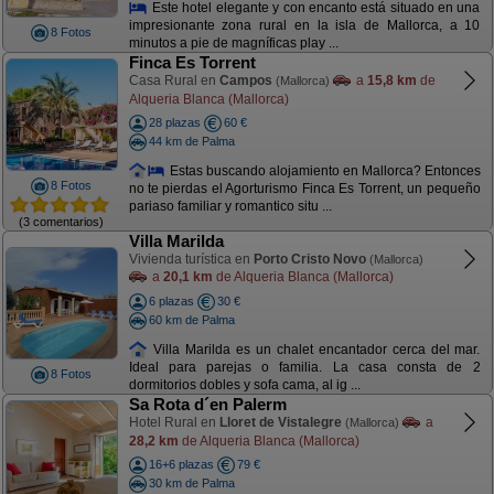
Este hotel elegante y con encanto está situado en una
impresionante zona rural en la isla de Mallorca, a 10
8 Fotos
minutos a pie de magníficas play ...
Finca Es Torrent
Casa Rural en
Campos
a
15,8 km
de
(Mallorca)
Alqueria Blanca (Mallorca)
28 plazas
60 €
44 km de Palma
Estas buscando alojamiento en Mallorca? Entonces
8 Fotos
no te pierdas el Agorturismo Finca Es Torrent, un pequeño
pariaso familiar y romantico situ ...
(3 comentarios)
Villa Marilda
Vivienda turística en
Porto Cristo Novo
(Mallorca)
a
20,1 km
de Alqueria Blanca (Mallorca)
6 plazas
30 €
60 km de Palma
Villa Marilda es un chalet encantador cerca del mar.
Ideal para parejas o familia. La casa consta de 2
8 Fotos
dormitorios dobles y sofa cama, al ig ...
Sa Rota d´en Palerm
Hotel Rural en
Lloret de Vistalegre
a
(Mallorca)
28,2 km
de Alqueria Blanca (Mallorca)
16+6 plazas
79 €
30 km de Palma