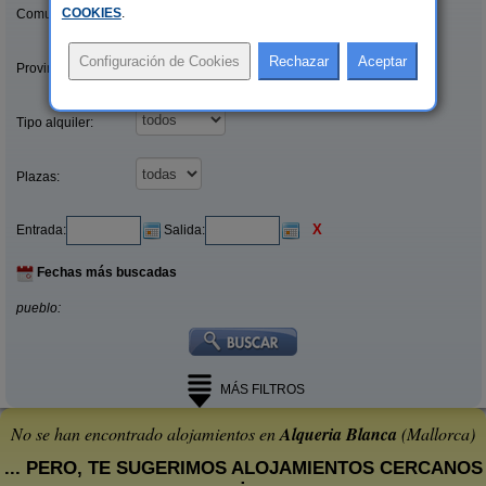
COOKIES
.
Comunidades:
Provincias/Islas:
Tipo alquiler:
Plazas:
X
Entrada:
Salida:
Fechas más buscadas
pueblo:
MÁS FILTROS
No se han encontrado alojamientos en
Alqueria Blanca
(Mallorca)
... PERO, TE SUGERIMOS ALOJAMIENTOS CERCANOS
: