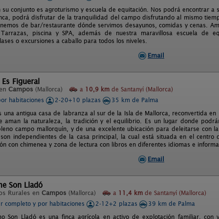
 su conjunto es agroturismo y escuela de equitación. Nos podrá encontrar a só
inca, podrá disfrutar de la tranquilidad del campo disfrutando al mismo tie
nemos de bar/restaurante dónde servimos desayunos, comidas y cenas. Amp
 Tarrazas, piscina y SPA, además de nuestra maravillosa escuela de e
ases o excursiones a caballo para todos los niveles.
Email
 Es Figueral
 en
Campos
(Mallorca)
a
10,9 km
de Santanyí (Mallorca)
por habitaciones
2-20+10 plazas
35 km de Palma
es una antigua casa de labranza al sur de la Isla de Mallorca, reconvertida 
 aman la naturaleza, la tradición y el equilibrio. Es un lugar donde podrán
pleno campo mallorquín, y de una excelente ubicación para deleitarse con la
 son independientes de la casa principal, la cual está situada en el centro
n con chimenea y zona de lectura con libros en diferentes idiomas e informati
Email
me Son Lladó
os Rurales en
Campos
(Mallorca)
a
11,4 km
de Santanyí (Mallorca)
er completo y por habitaciones
2-12+2 plazas
39 km de Palma
mo Son Lladó es una finca agrícola en activo de explotación familiar, con