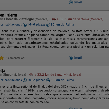
Email
´en Palerm
 en
Lloret de Vistalegre
(Mallorca)
a
30,3 km
de Santanyí (Mallorca)
por habitaciones
16+6 plazas
30 km de Palma
a zona más auténtica y desconocida de Mallorca, sa Rota ofrece a sus hués
 tranquila estancia en pleno campo mallorquín. Por su excelente ubicación en
deal para recorrer fácilmente la isla. La casa y sus construcciones anexa
doble, han sido cuidadosamente rehabilitadas utilizando los materiales
sus elementos originales. Sa Rota cuenta con una piscina y un solarium pa
Email
(2 comentarios)
tja
en
Sineu
(Mallorca)
a
33,2 km
de Santanyí (Mallorca)
por habitaciones
10+2 plazas
32 km de Palma
a es una finca señorial de finales del siglo XIX situada a 4 Km de Sineu, un
ue rehabilitada en 1989 respetando su antiguo carácter mallorquín; desd
. Dispone de apartamentos rurales que conservan el antiguo sabor mall
e y constan de salón, comedor, cocina equipada, baño completo y terraza 
 salón con tv satélite con chimenea.