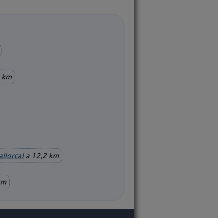
9 km
llorca)
a 12,2 km
km