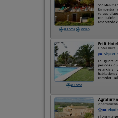
Son Menut en
En nuestra f
ya que dispo
con balcón.
reservando cl
8 Fotos
Video
Petit Hotel
Hotel Rural
Alquiler 
Es Figueral 
personas que
estancia en 
habitaciones
comedor, saló
8 Fotos
Agroturis
Apartament
Alquil
El Agroturis