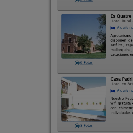
Es Quatre
Hotel Rural
Alquiler 
Agroturismo 
disponen de 
satélite, ca
mallorquina,
vacaciones en
6 Fotos
Casa Padri
Hotel en
Ar
Alquiler 
Nuestro Peti
Wifi gratuita
con chimene
individuales
8 Fotos