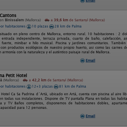
Email
 Cantons
 en
Binissalem
(Mallorca)
a
39,6 km
de Santanyí (Mallorca)
por habitaciones
10 plazas
28 km de Palma
situado en pleno centro de Mallorca, entorno rural. 10 habitaciones : 2 do
entrada independiente, terraza privada, cuarto de baño, calefacción, aire
ja fuerte, minibar e hilo musical. Piscina y jardines comunitarios. Tambi
 con productos ecológicos de nuestro propio huerto, asi como las carnes d
 armonía con la naturaleza y el auténtico paisaje rural de Mallorca.
Email
na Petit Hotel
tà
(Mallorca)
a
42,2 km
de Santanyí (Mallorca)
por habitaciones
12+3 plazas
81 km de Palma
t Hotel Ca Sa Padrina d´Artà, ubicado en Artá, cuenta con piscina al aire l
 en todas sus instalaciones. Dispone de TV pantalla Plana en todas las habit
a y TV Baños completos, disponemos de habitaciones dobles, apartamen
 capacidad para 12 personas.
Email