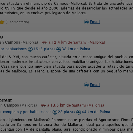
stico situada en el municipio de Campos (Mallorca). Se trata de una auténtic
glo XVIII y que desde el año 2000, además de desarrollar las actividades a
rta turística, en un enclave privilegiado de Mallorca.
Email
(1 comentario)
es
 en
Campos
(Mallorca)
a
12,4 km
de Santanyí (Mallorca)
por habitaciones
16+3 plazas
38 km de Palma
l del S. XVI, con mucho carácter, situada en el casco antiguo del pueblo, c
ionan modernas instalaciones con valioso mobiliario antiguo. Las habitacion
 Casa se encuentra muy bien situada para poder acceder a rutas ciclo turistas
yas de Mallorca, Es Trenc. Dispone de una cafetería con un pequeño menú
Email
orrent
en
Campos
(Mallorca)
a
13,5 km
de Santanyí (Mallorca)
er completo y por habitaciones
28 plazas
44 km de Palma
do alojamiento en Mallorca? Entonces no te pierdas el Agorturismo Finca E
ituado en Campos en la zona Sur de Mallorca, ideal para aquellos que de
 cuentan con TV de pantalla plana, aire acondicionado y minibar para ma