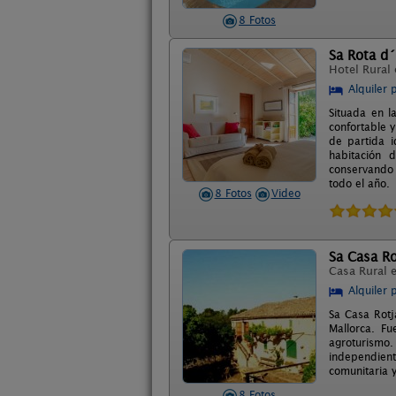
8 Fotos
Sa Rota d
Hotel Rural
Alquiler 
Situada en l
confortable y
de partida i
habitación 
conservando 
todo el año.
8 Fotos
Video
Sa Casa Ro
Casa Rural 
Alquiler 
Sa Casa Rotj
Mallorca. F
agroturismo
independient
comunitaria y
8 Fotos