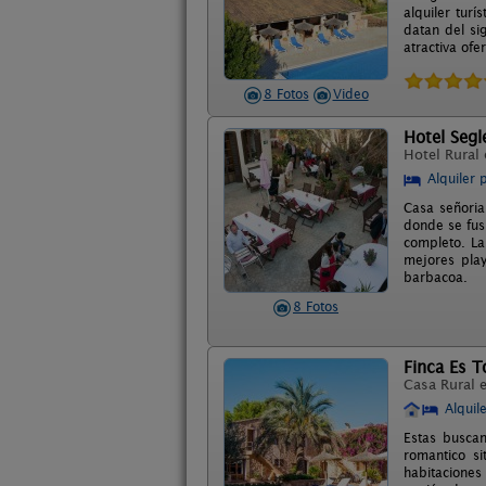
alquiler turí
datan del si
atractiva ofe
8 Fotos
Video
Hotel Segl
Hotel Rural
Alquiler 
Casa señoria
donde se fus
completo. La
mejores pla
barbacoa.
8 Fotos
Finca Es T
Casa Rural 
Alquil
Estas buscan
romantico s
habitaciones