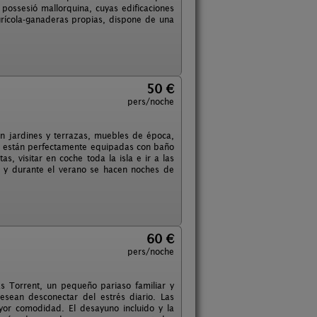
a possesió mallorquina, cuyas edificaciones
grícola-ganaderas propias, dispone de una
50 €
pers/noche
on jardines y terrazas, muebles de época,
es están perfectamente equipadas con baño
, visitar en coche toda la isla e ir a las
 y durante el verano se hacen noches de
60 €
pers/noche
s Torrent, un pequeño pariaso familiar y
sean desconectar del estrés diario. Las
yor comodidad. El desayuno incluido y la