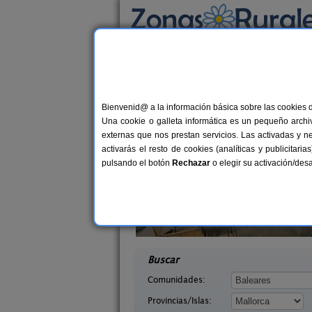
Busca por alojamiento
Alojamientos
>
Baleares
>
Mallorca
> Santany
Casas Rurales cerca 
Bienvenid@ a la información básica sobre las cookies 
Una cookie o galleta informática es un pequeño archiv
externas que nos prestan servicios. Las activadas y n
activarás el resto de cookies (analíticas y publicita
pulsando el botón
Rechazar
o elegir su activación/de
mari
Casa Padrina Petit Hotel
2 pers.
12+
55 €
lorca)
Artà (Mallorca)
desde
desd
Buscar
Comunidades:
Provincias/Islas: