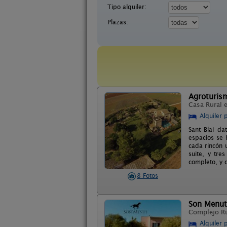
Tipo alquiler:
Plazas:
Agroturism
Casa Rural 
Alquiler 
Sant Blai da
espacios se 
cada rincón 
suite, y tre
completo, y c
8 Fotos
Son Menut
Complejo R
Alquiler 