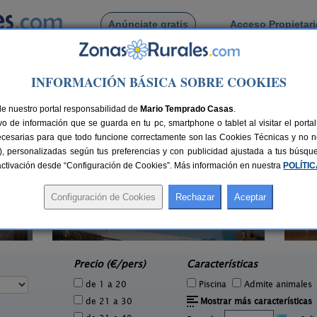
Anúnciate gratis
Acceso Propietar
Busca por pueblo
INFORMACIÓN BÁSICA SOBRE COOKIES
í
de Santanyí
de nuestro portal responsabilidad de
Mario Temprado Casas
.
o de información que se guarda en tu pc, smartphone o tablet al visitar el port
ecesarias para que todo funcione correctamente son las Cookies Técnicas y no ne
rias), personalizadas según tus preferencias y con publicidad ajustada a tus búsq
sactivación desde “Configuración de Cookies”. Más información en nuestra
POLÍTI
Sa Rota d´en Palerm
Ag
3 pers.
16+6 pers.
65 €
79 €
Lloret de Vistalegre (Mallorca)
e
desde
Precio (€/pers)
Características
de 1 a 20
Piscina
Admite animales
de 21 a 30
Mostrar más características