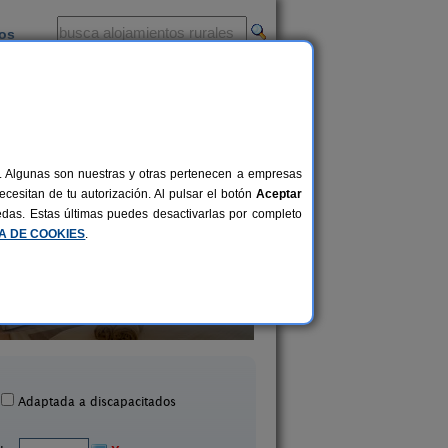
ios
-
al. Algunas son nuestras y otras pertenecen a empresas
cesitan de tu autorización. Al pulsar el botón
Aceptar
uedas. Estas últimas puedes desactivarlas por completo
CA DE COOKIES
.
roturismo Finca Sant Blai
Son Menut
12 pers.
40 €
Campos (Mallorca)
Felanitx (Mallorca
desde
Adaptada a discapacitados