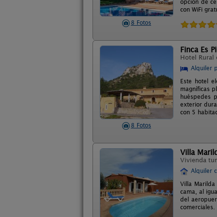
opción de ce
con WiFi grat
8 Fotos
Finca Es P
Hotel Rural
Alquiler 
Este hotel e
magníficas p
huéspedes po
exterior dur
con 5 habita
8 Fotos
Villa Maril
Vivienda tur
Alquiler 
Villa Marild
cama, al igu
del aeropuer
comerciales.