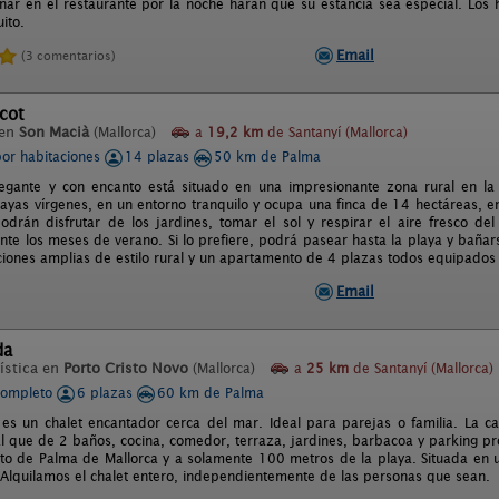
nar en el restaurante por la noche harán que su estancia sea especial. L
uito.
Email
(3 comentarios)
icot
 en
Son Macià
(Mallorca)
a
19,2 km
de Santanyí (Mallorca)
por habitaciones
14 plazas
50 km de Palma
legante y con encanto está situado en una impresionante zona rural en la
layas vírgenes, en un entorno tranquilo y ocupa una finca de 14 hectáreas, en
drán disfrutar de los jardines, tomar el sol y respirar el aire fresco del
ante los meses de verano. Si lo prefiere, podrá pasear hasta la playa y bañar
ciones amplias de estilo rural y un apartamento de 4 plazas todos equipados c
Email
da
ística en
Porto Cristo Novo
(Mallorca)
a
25 km
de Santanyí (Mallorca)
completo
6 plazas
60 km de Palma
a es un chalet encantador cerca del mar. Ideal para parejas o familia. La c
al que de 2 baños, cocina, comedor, terraza, jardines, barbacoa y parking pro
to de Palma de Mallorca y a solamente 100 metros de la playa. Situada en 
 Alquilamos el chalet entero, independientemente de las personas que sean.