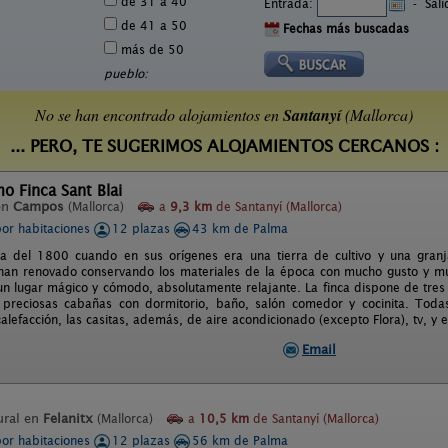
de 31 a 40
Entrada:
-
Sal
de 41 a 50
Fechas más buscadas
más de 50
pueblo:
No se han encontrado alojamientos en
Santanyí
(Mallorca)
... PERO, TE SUGERIMOS ALOJAMIENTOS CERCANOS :
o Finca Sant Blai
en
Campos
(Mallorca)
a
9,3 km
de Santanyí (Mallorca)
por habitaciones
12 plazas
43 km de Palma
ta del 1800 cuando en sus orígenes era una tierra de cultivo y una gran
han renovado conservando los materiales de la época con mucho gusto y mu
un lugar mágico y cómodo, absolutamente relajante. La finca dispone de tres
s preciosas cabañas con dormitorio, baño, salón comedor y cocinita. Tod
alefacción, las casitas, además, de aire acondicionado (excepto Flora), tv, y
Email
ural en
Felanitx
(Mallorca)
a
10,5 km
de Santanyí (Mallorca)
por habitaciones
12 plazas
56 km de Palma