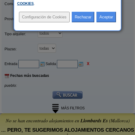
COOKIES
.
Comunidades:
Provincias/Islas:
Tipo alquiler:
Plazas:
X
Entrada:
Salida:
Fechas más buscadas
pueblo:
MÁS FILTROS
No se han encontrado alojamientos en
Llombards Es
(Mallorca)
... PERO, TE SUGERIMOS ALOJAMIENTOS CERCANOS
: