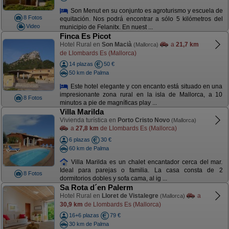
Son Menut en su conjunto es agroturismo y escuela de
8 Fotos
equitación. Nos podrá encontrar a sólo 5 kilómetros del
Video
municipio de Felanitx. En nuest ...
Finca Es Picot
Hotel Rural en
Son Macià
a
21,7 km
(Mallorca)
de Llombards Es (Mallorca)
14 plazas
50 €
50 km de Palma
Este hotel elegante y con encanto está situado en una
impresionante zona rural en la isla de Mallorca, a 10
8 Fotos
minutos a pie de magníficas play ...
Villa Marilda
Vivienda turística en
Porto Cristo Novo
(Mallorca)
a
27,8 km
de Llombards Es (Mallorca)
6 plazas
30 €
60 km de Palma
Villa Marilda es un chalet encantador cerca del mar.
Ideal para parejas o familia. La casa consta de 2
8 Fotos
dormitorios dobles y sofa cama, al ig ...
Sa Rota d´en Palerm
Hotel Rural en
Lloret de Vistalegre
a
(Mallorca)
30,9 km
de Llombards Es (Mallorca)
16+6 plazas
79 €
30 km de Palma