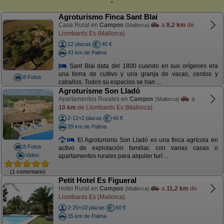
Agroturismo Finca Sant Blai
Casa Rural en
Campos
a
8,2 km
de
(Mallorca)
Llombards Es (Mallorca)
12 plazas
40 €
43 km de Palma
Sant Blai data del 1800 cuando en sus orígenes era
una tierra de cultivo y una granja de vacas, cerdos y
8 Fotos
caballos. Todos su espacios se han ...
Agroturisme Son Lladó
Apartamentos Rurales en
Campos
a
(Mallorca)
10 km
de Llombards Es (Mallorca)
2-12+2 plazas
40 €
39 km de Palma
El Agroturismo Son Lladó es una finca agrícola en
8 Fotos
activo de explotación familiar, con varias casas o
Video
apartamentos rurales para alquiler turí ...
(1 comentario)
Petit Hotel Es Figueral
Hotel Rural en
Campos
a
11,2 km
de
(Mallorca)
Llombards Es (Mallorca)
2-20+10 plazas
60 €
35 km de Palma