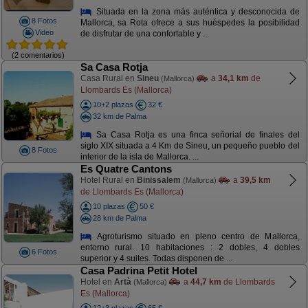
Situada en la zona más auténtica y desconocida de
8 Fotos
Mallorca, sa Rota ofrece a sus huéspedes la posibilidad
Video
de disfrutar de una confortable y ...
(2 comentarios)
Sa Casa Rotja
Casa Rural en
Sineu
a
34,1 km
de
(Mallorca)
Llombards Es (Mallorca)
10+2 plazas
32 €
32 km de Palma
Sa Casa Rotja es una finca señorial de finales del
siglo XIX situada a 4 Km de Sineu, un pequeño pueblo del
8 Fotos
interior de la isla de Mallorca. ...
Es Quatre Cantons
Hotel Rural en
Binissalem
a
39,5 km
(Mallorca)
de Llombards Es (Mallorca)
10 plazas
50 €
28 km de Palma
Agroturismo situado en pleno centro de Mallorca,
entorno rural. 10 habitaciones : 2 dobles, 4 dobles
6 Fotos
superior y 4 suites. Todas disponen de ...
Casa Padrina Petit Hotel
Hotel en
Artà
a
44,7 km
de Llombards
(Mallorca)
Es (Mallorca)