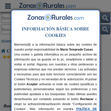
INFORMACIÓN BÁSICA SOBRE
COOKIES
Alojamientos
>
Baleares
>
Mallorca
> Llombards Es
Bienvenid@ a la información básica sobre las cookies de
Casas Rurales cerca de Llombards Es
nuestro portal responsabilidad de
Mario Temprado Casas
.
Una cookie o galleta informática es un pequeño archivo de
información que se guarda en tu pc, smartphone o tablet al
visitar el portal. Algunas son nuestras y otras pertenecen a
empresas externas que nos prestan servicios. Las activadas
y necesarias para que todo funcione correctamente son las
Cookies Técnicas y no necesitan de tu autorización. Al pulsar
el botón
Aceptar
activarás el resto de cookies (analíticas y
publicitarias), personalizadas según tus preferencias y con
Casa Padrina Petit Hotel
rs.
12+3 pers.
 €
65 €
publicidad ajustada a tus búsquedas. Estas últimas puedes
Artà (Mallorca)
desde
desactivarlas por completo pulsando el botón
Rechazar
o
elegir su activación/desactivación desde “Configuración de
Buscar
Cookies”. Más información en nuestra
POLÍTICA DE