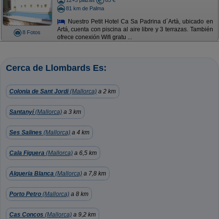
12+3 plazas
65 €
81 km de Palma
Nuestro Petit Hotel Ca Sa Padrina d´Artà, ubicado en
Artá, cuenta con piscina al aire libre y 3 terrazas. También
8 Fotos
ofrece conexión Wifi gratu ...
Cerca de Llombards Es:
Colonia de Sant Jordi
(Mallorca)
a 2 km
Santanyí
(Mallorca)
a 3 km
Ses Salines
(Mallorca)
a 4 km
Cala Figuera
(Mallorca)
a 6,5 km
Alqueria Blanca
(Mallorca)
a 7,8 km
Porto Petro
(Mallorca)
a 8 km
Cas Concos
(Mallorca)
a 9,2 km