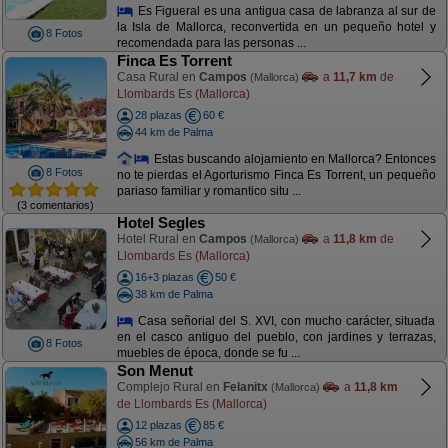
Es Figueral es una antigua casa de labranza al sur de
la Isla de Mallorca, reconvertida en un pequeño hotel y
8 Fotos
recomendada para las personas ...
Finca Es Torrent
Casa Rural en
Campos
a
11,7 km
de
(Mallorca)
Llombards Es (Mallorca)
28 plazas
60 €
44 km de Palma
Estas buscando alojamiento en Mallorca? Entonces
8 Fotos
no te pierdas el Agorturismo Finca Es Torrent, un pequeño
pariaso familiar y romantico situ ...
(3 comentarios)
Hotel Segles
Hotel Rural en
Campos
a
11,8 km
de
(Mallorca)
Llombards Es (Mallorca)
16+3 plazas
50 €
38 km de Palma
Casa señorial del S. XVI, con mucho carácter, situada
en el casco antiguo del pueblo, con jardines y terrazas,
8 Fotos
muebles de época, donde se fu ...
Son Menut
Complejo Rural en
Felanitx
a
11,8 km
(Mallorca)
de Llombards Es (Mallorca)
12 plazas
85 €
56 km de Palma