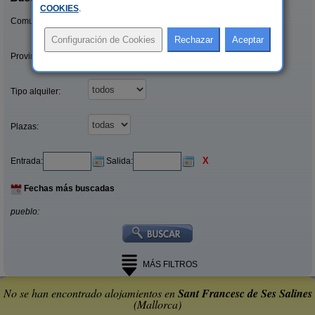
COOKIES
.
Comunidades:
Provincias/Islas:
Tipo alquiler:
Plazas:
X
Entrada:
Salida:
Fechas más buscadas
pueblo:
MÁS FILTROS
No se han encontrado alojamientos en
Sant Francesc de Ses Salines
(Mallorca)