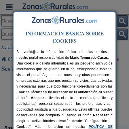
INFORMACIÓN BÁSICA SOBRE
COOKIES
Alojamientos
>
Baleares
>
Mallorca
> Sant Francesc de Ses Salines
Bienvenid@ a la información básica sobre las cookies de
Casas Rurales cerca de Sant Francesc de
nuestro portal responsabilidad de
Mario Temprado Casas
.
Una cookie o galleta informática es un pequeño archivo de
Ses Salines
información que se guarda en tu pc, smartphone o tablet al
visitar el portal. Algunas son nuestras y otras pertenecen a
empresas externas que nos prestan servicios. Las activadas
y necesarias para que todo funcione correctamente son las
Cookies Técnicas y no necesitan de tu autorización. Al pulsar
el botón
Aceptar
activarás el resto de cookies (analíticas y
publicitarias), personalizadas según tus preferencias y con
publicidad ajustada a tus búsquedas. Estas últimas puedes
Villa Marilda
rs.
6 pers.
 €
30 €
Porto Cristo Novo (Mallorca)
desde
desactivarlas por completo pulsando el botón
Rechazar
o
elegir su activación/desactivación desde “Configuración de
Cookies”. Más información en nuestra
POLÍTICA DE
Buscar