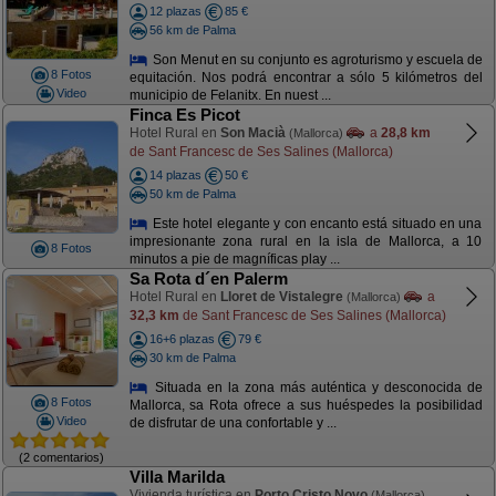
12 plazas
85 €
56 km de Palma
Son Menut en su conjunto es agroturismo y escuela de
8 Fotos
equitación. Nos podrá encontrar a sólo 5 kilómetros del
Video
municipio de Felanitx. En nuest ...
Finca Es Picot
Hotel Rural en
Son Macià
a
28,8 km
(Mallorca)
de Sant Francesc de Ses Salines (Mallorca)
14 plazas
50 €
50 km de Palma
Este hotel elegante y con encanto está situado en una
impresionante zona rural en la isla de Mallorca, a 10
8 Fotos
minutos a pie de magníficas play ...
Sa Rota d´en Palerm
Hotel Rural en
Lloret de Vistalegre
a
(Mallorca)
32,3 km
de Sant Francesc de Ses Salines (Mallorca)
16+6 plazas
79 €
30 km de Palma
Situada en la zona más auténtica y desconocida de
8 Fotos
Mallorca, sa Rota ofrece a sus huéspedes la posibilidad
Video
de disfrutar de una confortable y ...
(2 comentarios)
Villa Marilda
Vivienda turística en
Porto Cristo Novo
(Mallorca)