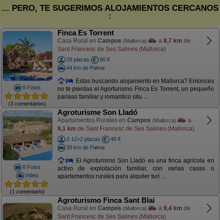
... PERO, TE SUGERIMOS ALOJAMIENTOS CERCANOS
:
Finca Es Torrent
Casa Rural en
Campos
a
8,7 km
de
(Mallorca)
Sant Francesc de Ses Salines (Mallorca)
28 plazas
60 €
44 km de Palma
Estas buscando alojamiento en Mallorca? Entonces
8 Fotos
no te pierdas el Agorturismo Finca Es Torrent, un pequeño
pariaso familiar y romantico situ ...
(3 comentarios)
Agroturisme Son Lladó
Apartamentos Rurales en
Campos
a
(Mallorca)
9,1 km
de Sant Francesc de Ses Salines (Mallorca)
2-12+2 plazas
40 €
39 km de Palma
El Agroturismo Son Lladó es una finca agrícola en
8 Fotos
activo de explotación familiar, con varias casas o
Video
apartamentos rurales para alquiler turí ...
(1 comentario)
Agroturismo Finca Sant Blai
Casa Rural en
Campos
a
9,4 km
de
(Mallorca)
Sant Francesc de Ses Salines (Mallorca)