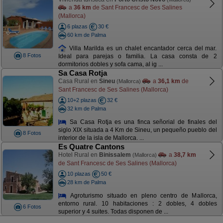
a
36 km
de Sant Francesc de Ses Salines
(Mallorca)
6 plazas
30 €
60 km de Palma
Villa Marilda es un chalet encantador cerca del mar.
8 Fotos
Ideal para parejas o familia. La casa consta de 2
dormitorios dobles y sofa cama, al ig ...
Sa Casa Rotja
Casa Rural en
Sineu
a
36,1 km
de
(Mallorca)
Sant Francesc de Ses Salines (Mallorca)
10+2 plazas
32 €
32 km de Palma
Sa Casa Rotja es una finca señorial de finales del
siglo XIX situada a 4 Km de Sineu, un pequeño pueblo del
8 Fotos
interior de la isla de Mallorca. ...
Es Quatre Cantons
Hotel Rural en
Binissalem
a
38,7 km
(Mallorca)
de Sant Francesc de Ses Salines (Mallorca)
10 plazas
50 €
28 km de Palma
Agroturismo situado en pleno centro de Mallorca,
entorno rural. 10 habitaciones : 2 dobles, 4 dobles
6 Fotos
superior y 4 suites. Todas disponen de ...