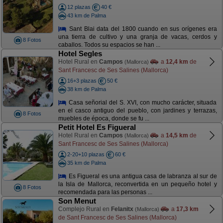
12 plazas
40 €
43 km de Palma
Sant Blai data del 1800 cuando en sus orígenes era
una tierra de cultivo y una granja de vacas, cerdos y
8 Fotos
caballos. Todos su espacios se han ...
Hotel Segles
Hotel Rural en
Campos
a
12,4 km
de
(Mallorca)
Sant Francesc de Ses Salines (Mallorca)
16+3 plazas
50 €
38 km de Palma
Casa señorial del S. XVI, con mucho carácter, situada
en el casco antiguo del pueblo, con jardines y terrazas,
8 Fotos
muebles de época, donde se fu ...
Petit Hotel Es Figueral
Hotel Rural en
Campos
a
14,5 km
de
(Mallorca)
Sant Francesc de Ses Salines (Mallorca)
2-20+10 plazas
60 €
35 km de Palma
Es Figueral es una antigua casa de labranza al sur de
la Isla de Mallorca, reconvertida en un pequeño hotel y
8 Fotos
recomendada para las personas ...
Son Menut
Complejo Rural en
Felanitx
a
17,3 km
(Mallorca)
de Sant Francesc de Ses Salines (Mallorca)