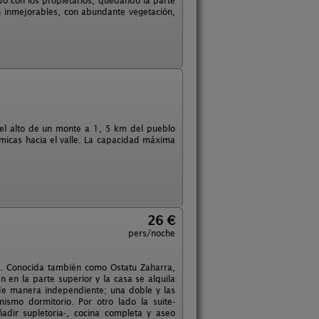
ido con los propietarios, quedando la parte
n inmejorables, con abundante vegetación,
n el alto de un monte a 1, 5 km del pueblo
ámicas hacia el valle. La capacidad máxima
26 €
pers/noche
tan. Conocida también como Ostatu Zaharra,
 en la parte superior y la casa se alquila
 de manera independiente; una doble y las
smo dormitorio. Por otro lado la suite-
dir supletoria-, cocina completa y aseo