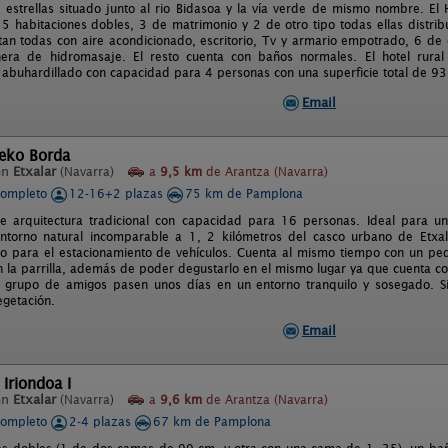
 estrellas situado junto al rio Bidasoa y la vía verde de mismo nombre. El 
n 5 habitaciones dobles, 3 de matrimonio y 2 de otro tipo todas ellas distri
ntan todas con aire acondicionado, escritorio, Tv y armario empotrado, 6 de
era de hidromasaje. El resto cuenta con baños normales. El hotel rura
abuhardillado con capacidad para 4 personas con una superficie total de 9
Email
leko Borda
en
Etxalar
(Navarra)
a
9,5 km
de Arantza (Navarra)
completo
12-16+2 plazas
75 km de Pamplona
e arquitectura tradicional con capacidad para 16 personas. Ideal para u
ntorno natural incomparable a 1, 2 kilómetros del casco urbano de Etxal
o para el estacionamiento de vehículos. Cuenta al mismo tiempo con un peq
 la parrilla, además de poder degustarlo en el mismo lugar ya que cuenta con 
 grupo de amigos pasen unos días en un entorno tranquilo y sosegado. S
getación.
Email
 Iriondoa I
en
Etxalar
(Navarra)
a
9,6 km
de Arantza (Navarra)
completo
2-4 plazas
67 km de Pamplona