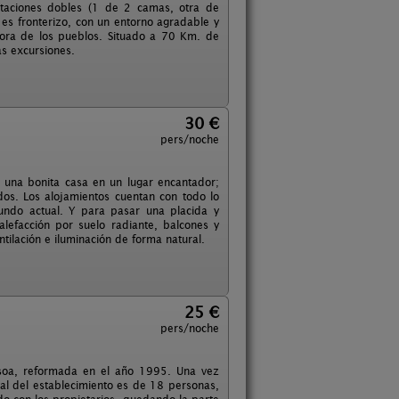
itaciones dobles (1 de 2 camas, otra de
es fronterizo, con un entorno agradable y
ejora de los pueblos. Situado a 70 Km. de
as excursiones.
30 €
pers/noche
una bonita casa en un lugar encantador;
os. Los alojamientos cuentan con todo lo
undo actual. Y para pasar una placida y
lefacción por suelo radiante, balcones y
tilación e iluminación de forma natural.
25 €
pers/noche
dasoa, reformada en el año 1995. Una vez
tal del establecimiento es de 18 personas,