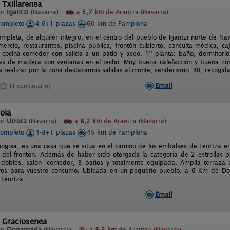
 Txillarenea
en
Igantzi
(Navarra)
a
5,7 km
de Arantza (Navarra)
completo
4-6+1 plazas
60 km de Pamplona
ompleta, de alquiler íntegro, en el centro del pueblo de Igantzi norte de 
mercio, restaurantes, piscina pública, frontón cubierto, consulta médica, ca
, cocina-comedor con salida a un patio y aseo. 1º planta: baño, dormitorio
as de madera con ventanas en el techo. Muy buena calefacción y buena zon
realizar por la zona destacamos salidas al monte, senderismo, Btt, recogid
Email
(1 comentario)
oia
en
Urrotz
(Navarra)
a
8,2 km
de Arantza (Navarra)
completo
4-8+1 plazas
45 km de Pamplona
ogoia, es una casa que se situa en el camino de los embalses de Leurtza e
o del frontón. Además de haber sido otorgada la categoría de 2 estrellas 
 dobles, salón- comedor, 3 baños y totalmente equipada. Amplia terraza c
vos para vuestro consumo. Ubicada en un pequeño pueblo, a 6 Km de Don
Leurtza.
Email
 Graciosenea
en
Donamaría
(Navarra)
a
8,3 km
de Arantza (Navarra)