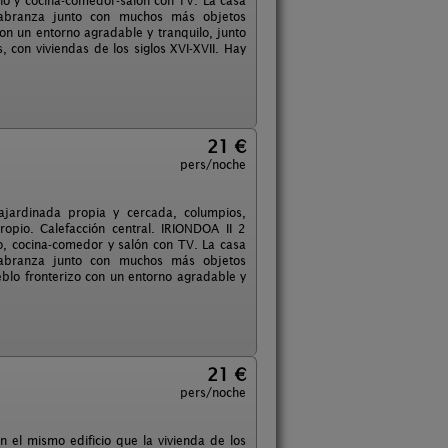
o y cocina-comedor-salón con TV. La casa
labranza junto con muchos más objetos
on un entorno agradable y tranquilo, junto
 con viviendas de los siglos XVI-XVII. Hay
21 €
pers/noche
jardinada propia y cercada, columpios,
pio. Calefacción central. IRIONDOA II 2
, cocina-comedor y salón con TV. La casa
labranza junto con muchos más objetos
blo fronterizo con un entorno agradable y
21 €
pers/noche
n el mismo edificio que la vivienda de los