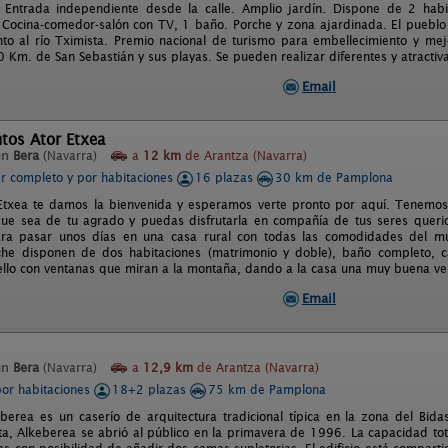
. Entrada independiente desde la calle. Amplio jardín. Dispone de 2 hab
 Cocina-comedor-salón con TV, 1 baño. Porche y zona ajardinada. El pueblo 
unto al río Tximista. Premio nacional de turismo para embellecimiento y m
 Km. de San Sebastián y sus playas. Se pueden realizar diferentes y atractiv
Email
tos Ator Etxea
en
Bera
(Navarra)
a
12 km
de Arantza (Navarra)
er completo y por habitaciones
16 plazas
30 km de Pamplona
txea te damos la bienvenida y esperamos verte pronto por aquí. Tenemos 
e sea de tu agrado y puedas disfrutarla en compañía de tus seres querid
ara pasar unos días en una casa rural con todas las comodidades del m
che disponen de dos habitaciones (matrimonio y doble), baño completo, ca
 ello con ventanas que miran a la montaña, dando a la casa una muy buena ven
Email
en
Bera
(Navarra)
a
12,9 km
de Arantza (Navarra)
por habitaciones
18+2 plazas
75 km de Pamplona
berea es un caserío de arquitectura tradicional típica en la zona del Bi
sta, Alkeberea se abrió al público en la primavera de 1996. La capacidad to