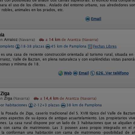
as con posibilidad de añadir dos camas supletorias. El edificio está compart
ara el uso de los clientes.. Aislado del entorno urbano, sus alrededores so
 robles, animales en los prados, etc.
Email
ia
en
Arraioz
(Navarra)
a
14 km
de Arantza (Navarra)
completo
18-38 plazas
45 km de Pamplona
Fechas Libres
 es una casa de reciente construcción orientada al turismo rural, situada e
rraioz, Valle de Baztan, en plena naturaleza y con espléndidas vistas panor
sonas y mínima de 18.
Web
Email
626..Ver teléfono
 Ziga
en
Ziga
(Navarra)
a
14,4 km
de Arantza (Navarra)
por habitaciones
2-12+3 plazas
38 km de Pamplona
 la Posada de Ziga, caserío tradicional del S. XVIII típico del Valle de Baz
unos aspectos de su época de antiguo acuartelamiento. Los propietarios viven
ones. La casa rural dispone por un lado de 3 habitaciones que se alquilan
es con cama de matrimonio. Las 3 poseen aseo propio integrado en el mi
 la conforman una habitación con cama de matrimonio -posibilidad de aña