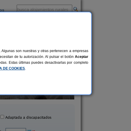
ios
-
al. Algunas son nuestras y otras pertenecen a empresas
cesitan de tu autorización. Al pulsar el botón
Aceptar
uedas. Estas últimas puedes desactivarlas por completo
CA DE COOKIES
.
Casa Binahia
Bordaberri
18-38 pers.
30 €
Arraioz (Navarra)
Ciáurriz (Navarra
desde
Adaptada a discapacitados