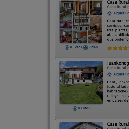
Casa Rural
Casa Rural 
Alquiler 
Casa rural c
servicios: co
tres plantas
abuhardillad
que podemos 
8 Fotos
Video
Juankonog
Casa Rural 
Alquiler 
Casa Juankon
justo al lad
habitaciones
recoger hue
embalses de 
8 Fotos
Casa Rural
Casa Rural 