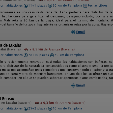
por habitaciones
11+1 plazas
50 km de Pamplona
Fechas Libres
raciosenea es una casa restaurada del 1907 perfecta para disfrutar de la 
 habitaciones para garantizar el descanso, desayuno incluido, cocina y sa
n Malerreka a 30 km de la playa, ideal para el turismo de montaña. WiF
del tamaño del grupo si hay interés se organizan rutas por la zona. Hay esp
Email
a de Etxalar
alar
(Navarra)
a
8,5 km
de Arantza (Navarra)
por habitaciones
78+10 plazas
60 km de Pamplona
ilo y recientemente renovado, casi todas las habitaciones con bañeras, c
para disfrutar de la naturaleza con actividades como el senderismo, la pesca
 mesa nos acompañan unos comedores que conservan todo el sabor y la tra
no de carta y otro de menús y banquetes. En uno de ellos se ofrece un suc
 de comedor, en el que se pueden saborear apetitosos platos combinados, rac
Email
l Bereau
l en
Lesaka
(Navarra)
a
9,3 km
de Arantza (Navarra)
por habitaciones
25+2 plazas
40 km de Pamplona