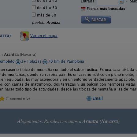
de 31 a 40
Entrada:
-
Sal
de 41 a 50
Fechas más buscadas
más de 50
pueblo:
Arantza
arra)
Ver en el mapa
en
Arantza
(Navarra)
completo
3+1 plazas
70 km de Pamplona
un caserío típico de montaña con todo el sabor rústico. Es una casa aislada
 de montañas, donde se respira paz. Es un caserío rústico en pleno monte,
bien equipada. Es muy acogedora y en un entorno verdaderamente apacible. Lu
es con camas de matrimonio, dos terrazas y un balcón con hermosas vistas a
n hacer todo tipo de actividades, desde las típicas de montaña a las de mar
Email
(1 comentario)
Alojamientos Rurales cercanos a
Arantza (Navarra)