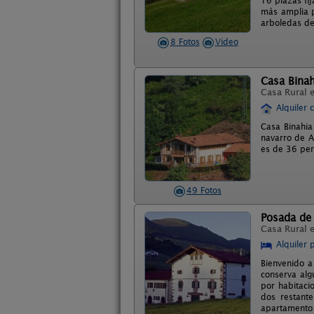
16 plazas fij
más amplia p
arboledas de
8 Fotos
Video
Casa Binah
Casa Rural 
Alquiler 
Casa Binahia
navarro de A
es de 36 per
49 Fotos
Posada de
Casa Rural 
Alquiler 
Bienvenido a
conserva alg
por habitaci
dos restant
apartamento