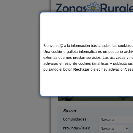
Busca por alojamiento
Alojamientos
>
Navarra
> Arantza
Casas Rurales en Ar
Bienvenid@ a la información básica sobre las cookies 
Una cookie o galleta informática es un pequeño archiv
externas que nos prestan servicios. Las activadas y n
activarás el resto de cookies (analíticas y publicita
pulsando el botón
Rechazar
o elegir su activación/de
abaleta
Hotel Rural Quinto Real
2-8 pers.
24-36+1
36 €
arra)
Eugi (Navarra)
desde
desd
Buscar
Comunidades:
Provincias/Islas: