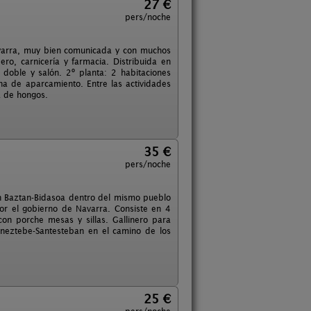
27 €
pers/noche
Navarra, muy bien comunicada y con muchos
jero, carnicería y farmacia. Distribuida en
 doble y salón. 2º planta: 2 habitaciones
a de aparcamiento. Entre las actividades
a de hongos.
35 €
pers/noche
n Baztan-Bidasoa dentro del mismo pueblo
por el gobierno de Navarra. Consiste en 4
on porche mesas y sillas. Gallinero para
eztebe-Santesteban en el camino de los
25 €