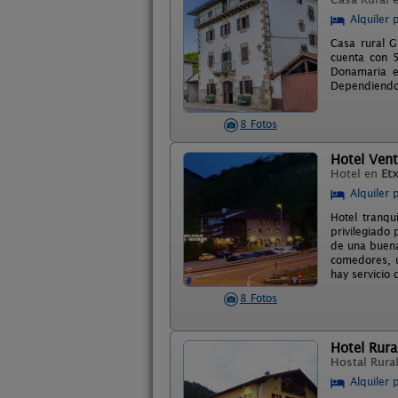
Alquiler 
Casa rural G
cuenta con 5
Donamaria e
Dependiendo 
8 Fotos
Hotel Vent
Hotel en
Etx
Alquiler 
Hotel tranqu
privilegiado 
de una buena
comedores, u
hay servicio
8 Fotos
Hotel Rura
Hostal Rura
Alquiler 