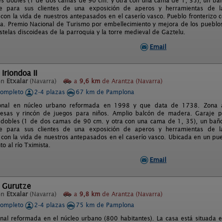
es dobles (1 de dos camas de 90 cm. y otra con una cama de 1, 35), un bañ
ne para sus clientes de una exposición de aperos y herramientas de 
 con la vida de nuestros antepasados en el caserío vasco. Pueblo fronterizo c
sta. Premio Nacional de Turismo por embellecimiento y mejora de los pueblos,
stelas discoideas de la parroquia y la torre medieval de Gaztelu.
Email
Iriondoa II
en
Etxalar
(Navarra)
a
9,6 km
de Arantza (Navarra)
completo
2-4 plazas
67 km de Pamplona
ional en núcleo urbano reformada en 1998 y que data de 1738. Zona a
esas y rincón de juegos para niños. Amplio balcón de madera. Garaje pro
 dobles (1 de dos camas de 90 cm. y otra con una cama de 1, 35), un baño
ne para sus clientes de una exposición de aperos y herramientas de 
 con la vida de nuestros antepasados en el caserío vasco. Ubicada en un pue
to al río Tximista.
Email
l Gurutze
en
Etxalar
(Navarra)
a
9,8 km
de Arantza (Navarra)
completo
2-4 plazas
75 km de Pamplona
onal reformada en el núcleo urbano (800 habitantes). La casa está situada e