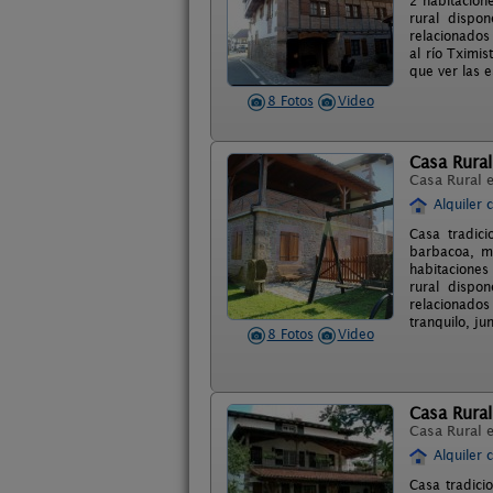
2 habitacion
rural dispo
relacionados
al río Tximi
que ver las e
8 Fotos
Video
Casa Rural 
Casa Rural 
Alquiler 
Casa tradic
barbacoa, m
habitaciones
rural dispo
relacionados
tranquilo, jun
8 Fotos
Video
Casa Rura
Casa Rural 
Alquiler 
Casa tradici