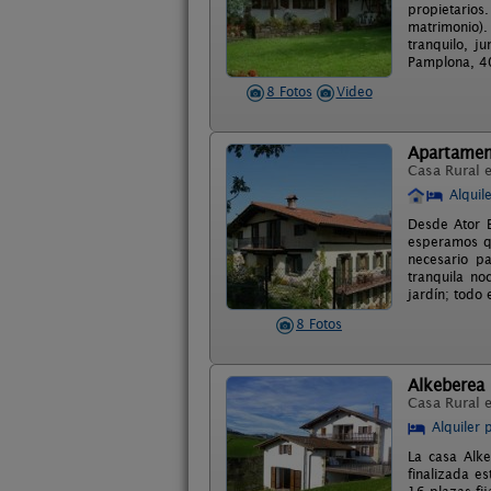
propietarios
matrimonio).
tranquilo, j
Pamplona, 40
8 Fotos
Video
Apartamen
Casa Rural 
Alquil
Desde Ator E
esperamos qu
necesario p
tranquila no
jardín; todo
8 Fotos
Alkeberea
Casa Rural 
Alquiler 
La casa Alke
finalizada e