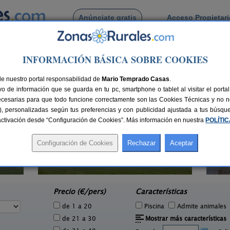
Anúnciate gratis
Acceso Propietar
Busca por pueblo
INFORMACIÓN BÁSICA SOBRE COOKIES
antza
de nuestro portal responsabilidad de
Mario Temprado Casas
.
o de información que se guarda en tu pc, smartphone o tablet al visitar el port
ecesarias para que todo funcione correctamente son las Cookies Técnicas y no ne
rias), personalizadas según tus preferencias y con publicidad ajustada a tus búsq
sactivación desde “Configuración de Cookies”. Más información en nuestra
POLÍTI
Casa Rural Casa Chino
4 pers.
2-10+2 pers.
28 €
25 €
Aibar (Navarra)
e
desde
Precio (€/pers)
Características
de 1 a 20
Piscina
Admite animales
de 21 a 30
Mostrar más características