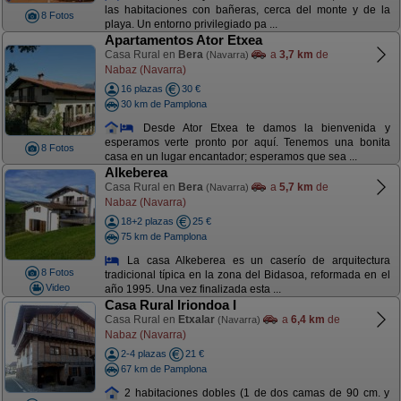
las habitaciones con bañeras, cerca del monte y de la
8 Fotos
playa. Un entorno privilegiado pa ...
Apartamentos Ator Etxea
Casa Rural en
Bera
a
3,7 km
de
(Navarra)
Nabaz (Navarra)
16 plazas
30 €
30 km de Pamplona
Desde Ator Etxea te damos la bienvenida y
esperamos verte pronto por aquí. Tenemos una bonita
8 Fotos
casa en un lugar encantador; esperamos que sea ...
Alkeberea
Casa Rural en
Bera
a
5,7 km
de
(Navarra)
Nabaz (Navarra)
18+2 plazas
25 €
75 km de Pamplona
La casa Alkeberea es un caserío de arquitectura
8 Fotos
tradicional típica en la zona del Bidasoa, reformada en el
Video
año 1995. Una vez finalizada esta ...
Casa Rural Iriondoa I
Casa Rural en
Etxalar
a
6,4 km
de
(Navarra)
Nabaz (Navarra)
2-4 plazas
21 €
67 km de Pamplona
2 habitaciones dobles (1 de dos camas de 90 cm. y