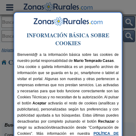
INFORMACIÓN BÁSICA SOBRE
COOKIES
Alojamientos
>
Navarra
> Nabaz
Bienvenid@ a la información básica sobre las cookies de
Casas Rurales cerca de Nabaz
nuestro portal responsabilidad de
Mario Temprado Casas
.
Una cookie o galleta informática es un pequeño archivo de
información que se guarda en tu pc, smartphone o tablet al
visitar el portal. Algunas son nuestras y otras pertenecen a
empresas externas que nos prestan servicios. Las activadas
y necesarias para que todo funcione correctamente son las
Cookies Técnicas y no necesitan de tu autorización. Al pulsar
el botón
Aceptar
activarás el resto de cookies (analíticas y
Hotel Rural Quinto Real
rs.
24-36+14 pers.
publicitarias), personalizadas según tus preferencias y con
 €
28 €
Eugi (Navarra)
desde
publicidad ajustada a tus búsquedas. Estas últimas puedes
desactivarlas por completo pulsando el botón
Rechazar
o
Buscar
elegir su activación/desactivación desde “Configuración de
Cookies”. Más información en nuestra
POLÍTICA DE
Comunidades: