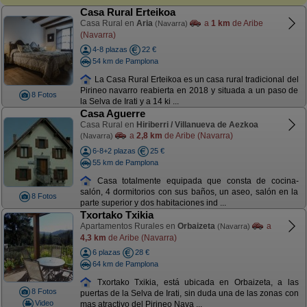
Casa Rural Erteikoa
Casa Rural en
Aria
a
1 km
de Aribe
(Navarra)
(Navarra)
4-8 plazas
22 €
54 km de Pamplona
La Casa Rural Erteikoa es un casa rural tradicional del
Pirineo navarro reabierta en 2018 y situada a un paso de
8 Fotos
la Selva de Irati y a 14 ki ...
Casa Aguerre
Casa Rural en
Hiriberri / Villanueva de Aezkoa
a
2,8 km
de Aribe (Navarra)
(Navarra)
6-8+2 plazas
25 €
55 km de Pamplona
Casa totalmente equipada que consta de cocina-
salón, 4 dormitorios con sus baños, un aseo, salón en la
8 Fotos
parte superior y dos habitaciones ind ...
Txortako Txikia
Apartamentos Rurales en
Orbaizeta
a
(Navarra)
4,3 km
de Aribe (Navarra)
6 plazas
28 €
64 km de Pamplona
Txortako Txikia, está ubicada en Orbaizeta, a las
8 Fotos
puertas de la Selva de Irati, sin duda una de las zonas con
Video
mas atractivo del Pirineo Nava ...