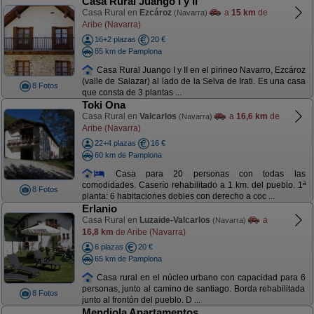
Casa Rural Juango I y II
Casa Rural en
Ezcároz
a
15 km
de
(Navarra)
Aribe (Navarra)
16+2 plazas
20 €
85 km de Pamplona
Casa Rural Juango I y II en el pirineo Navarro, Ezcároz
(valle de Salazar) al lado de la Selva de Irati. Es una casa
8 Fotos
que consta de 3 plantas ...
Toki Ona
Casa Rural en
Valcarlos
a
16,6 km
de
(Navarra)
Aribe (Navarra)
22+4 plazas
16 €
60 km de Pamplona
Casa para 20 personas con todas las
comodidades. Caserío rehabilitado a 1 km. del pueblo. 1ª
8 Fotos
planta: 6 habitaciones dobles con derecho a coc ...
Erlanio
Casa Rural en
Luzaide-Valcarlos
a
(Navarra)
16,8 km
de Aribe (Navarra)
6 plazas
20 €
65 km de Pamplona
Casa rural en el núcleo urbano con capacidad para 6
personas, junto al camino de santiago. Borda rehabilitada
8 Fotos
junto al frontón del pueblo. D ...
Mendiola Apartamentos