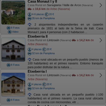
Casa Monaut I y II
Casa Rural en
Saragüeta / Valle de Arce
(Navarra)
a
10,6 km
de Aribe (Navarra)
4-6 plazas
20 €
35 km de Pamplona
2 alojamientos independientes en un caserón
8 Fotos
pirenaico de 1831 al lado de la Selva de Irati. Casa
Video
Monaut I, para 4 personas (con 2 habitacion ...
Etxeberria II
Casa Rural en
Lintzoain
a
14,2 km
de
(Navarra)
Aribe (Navarra)
4 plazas
20 €
32 km de Pamplona
Casa rural ubicada en un pequeño pueblo (menos de
100 habitantes) en el pirineo navarro. Entorno tranquilo
8 Fotos
para poder disfrutar de la natura ...
Etxeberria I
Casa Rural en
Lintzoain
a
14,2 km
de
(Navarra)
Aribe (Navarra)
4 plazas
20 €
32 km de Pamplona
Casa rural ubicada en un pequeño pueblo (-100
habitantes) en el pirineo navarro. La casa rural ubicada
8 Fotos
consta de cocina con microondas, vitr ...