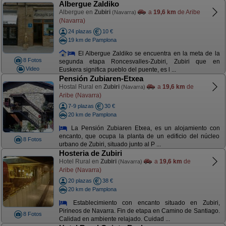
Albergue Zaldiko
Albergue en
Zubiri
a
19,6 km
de Aribe
(Navarra)
(Navarra)
24 plazas
10 €
19 km de Pamplona
El Albergue Zaldiko se encuentra en la meta de la
8 Fotos
segunda etapa Roncesvalles-Zubiri, Zubiri que en
Video
Euskera significa pueblo del puente, es l ...
Pensión Zubiaren-Etxea
Hostal Rural en
Zubiri
a
19,6 km
de
(Navarra)
Aribe (Navarra)
7-9 plazas
30 €
20 km de Pamplona
La Pensión Zubiaren Etxea, es un alojamiento con
encanto, que ocupa la planta de un edificio del núcleo
8 Fotos
urbano de Zubiri, situado junto al P ...
Hosteria de Zubiri
Hotel Rural en
Zubiri
a
19,6 km
de
(Navarra)
Aribe (Navarra)
20 plazas
38 €
20 km de Pamplona
Establecimiento con encanto situado en Zubiri,
Pirineos de Navarra. Fin de etapa en Camino de Santiago.
8 Fotos
Calidad en ambiente relajado. Cuidad ...