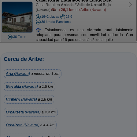
Casa Rural en
Artieda / Valle de Urraúl Bajo
a
26,1 km
de Aribe (Navarra)
(Navarra)
16+2 plazas
28 €
36 km de Pamplona
Estankoenea es una vivienda rural totalmente
adaptada para personas con movilidad reducida. Con
36 Fotos
capacidad para 16 personas más 2, de alquile ...
Cerca de Aribe:
Aria
(Navarra)
a menos de 1 km
Garralda
(Navarra)
a 1,8 km
Hiriberri
(Navarra)
a 2,8 km
Orbaitzeta
(Navarra)
a 4,4 km
Orbaizeta
(Navarra)
a 4,4 km