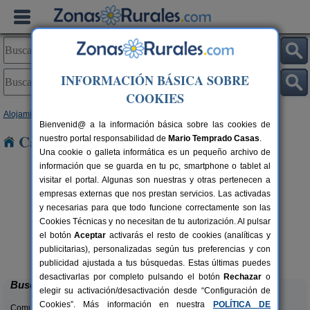
INFORMACIÓN BÁSICA SOBRE
COOKIES
Alojamientos
>
Navarra
> Aribe
Bienvenid@ a la información básica sobre las cookies de
Casas Rurales cerca de Aribe
nuestro portal responsabilidad de
Mario Temprado Casas
.
Una cookie o galleta informática es un pequeño archivo de
información que se guarda en tu pc, smartphone o tablet al
visitar el portal. Algunas son nuestras y otras pertenecen a
empresas externas que nos prestan servicios. Las activadas
y necesarias para que todo funcione correctamente son las
Cookies Técnicas y no necesitan de tu autorización. Al pulsar
el botón
Aceptar
activarás el resto de cookies (analíticas y
Casa Binahia
rs.
18-38 pers.
publicitarias), personalizadas según tus preferencias y con
 €
30 €
Arraioz (Navarra)
desde
publicidad ajustada a tus búsquedas. Estas últimas puedes
desactivarlas por completo pulsando el botón
Rechazar
o
Buscar
elegir su activación/desactivación desde “Configuración de
Cookies”. Más información en nuestra
POLÍTICA DE
Comunidades: