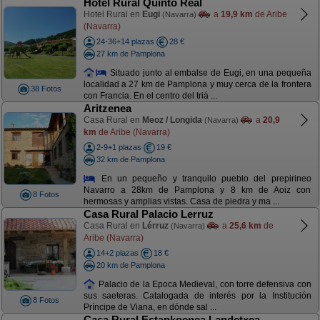
Hotel Rural Quinto Real
Hotel Rural en
Eugi
a
19,9 km
de Aribe
(Navarra)
(Navarra)
24-36+14 plazas
28 €
27 km de Pamplona
Situado junto al embalse de Eugi, en una pequeña
localidad a 27 km de Pamplona y muy cerca de la frontera
38 Fotos
con Francia. En el centro del triá ...
Aritzenea
Casa Rural en
Meoz / Longida
a
20,9
(Navarra)
km
de Aribe (Navarra)
2-9+1 plazas
19 €
32 km de Pamplona
En un pequeño y tranquilo pueblo del prepirineo
Navarro a 28km de Pamplona y 8 km de Aoiz con
8 Fotos
hermosas y amplias vistas. Casa de piedra y ma ...
Casa Rural Palacio Lerruz
Casa Rural en
Lérruz
a
25,6 km
de
(Navarra)
Aribe (Navarra)
14+2 plazas
18 €
20 km de Pamplona
Palacio de la Epoca Medieval, con torre defensiva con
sus saeteras. Catalogada de interés por la Institución
8 Fotos
Príncipe de Viana, en dónde sal ...
Casa Rural Estankoenea Landetxea