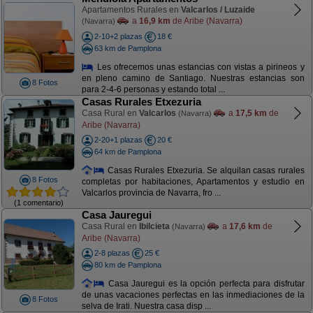
Apartamentos Rurales en
Valcarlos / Luzaide
a
16,9 km
de Aribe (Navarra)
(Navarra)
2-10+2 plazas
18 €
63 km de Pamplona
Les ofrecemos unas estancias con vistas a pirineos y
en pleno camino de Santiago. Nuestras estancias son
8 Fotos
para 2-4-6 personas y estando total ...
Casas Rurales Etxezuria
Casa Rural en
Valcarlos
a
17,5 km
de
(Navarra)
Aribe (Navarra)
2-20+1 plazas
20 €
64 km de Pamplona
Casas Rurales Etxezuria. Se alquilan casas rurales
8 Fotos
completas por habitaciones, Apartamentos y estudio en
Valcarlos provincia de Navarra, fro ...
(1 comentario)
Casa Jauregui
Casa Rural en
Ibilcieta
a
17,6 km
de
(Navarra)
Aribe (Navarra)
2-8 plazas
25 €
80 km de Pamplona
Casa Jauregui es la opción perfecta para disfrutar
de unas vacaciones perfectas en las inmediaciones de la
8 Fotos
selva de Irati. Nuestra casa disp ...