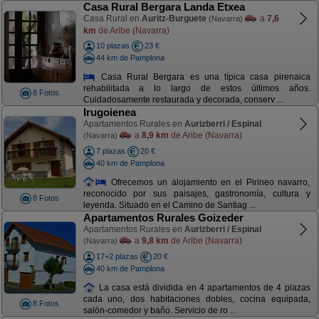
Casa Rural Bergara Landa Etxea
Casa Rural en
Auritz-Burguete
a
7,6
(Navarra)
km
de Aribe (Navarra)
10 plazas
23 €
44 km de Pamplona
Casa Rural Bergara es una típica casa pirenaica
rehabilitada a lo largo de estos últimos años.
8 Fotos
Cuidadosamente restaurada y decorada, conserv ...
Irugoienea
Apartamentos Rurales en
Aurizberri / Espinal
a
8,9 km
de Aribe (Navarra)
(Navarra)
7 plazas
20 €
40 km de Pamplona
Ofrecemos un alojamiento en el Pirineo navarro,
reconocido por sus paisajes, gastronomía, cultura y
8 Fotos
leyenda. Situado en el Camino de Santiag ...
Apartamentos Rurales Goizeder
Apartamentos Rurales en
Aurizberri / Espinal
a
9,8 km
de Aribe (Navarra)
(Navarra)
17+2 plazas
20 €
40 km de Pamplona
La casa está dividida en 4 apartamentos de 4 plazas
cada uno, dos habitaciones dobles, cocina equipada,
8 Fotos
salón-comedor y baño. Servicio de ro ...