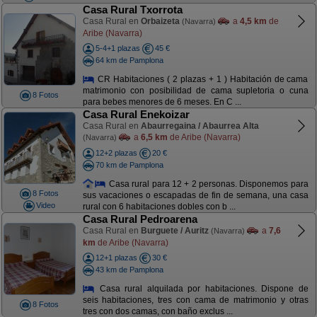
Casa Rural Txorrota
Casa Rural en
Orbaizeta
a
4,5 km
de
(Navarra)
Aribe (Navarra)
5-4+1 plazas
45 €
64 km de Pamplona
CR Habitaciones ( 2 plazas + 1 ) Habitación de cama
matrimonio con posibilidad de cama supletoria o cuna
8 Fotos
para bebes menores de 6 meses. En C ...
Casa Rural Enekoizar
Casa Rural en
Abaurregaina / Abaurrea Alta
a
6,5 km
de Aribe (Navarra)
(Navarra)
12+2 plazas
20 €
70 km de Pamplona
Casa rural para 12 + 2 personas. Disponemos para
8 Fotos
sus vacaciones o escapadas de fin de semana, una casa
Video
rural con 6 habitaciones dobles con b ...
Casa Rural Pedroarena
Casa Rural en
Burguete / Auritz
a
7,6
(Navarra)
km
de Aribe (Navarra)
12+1 plazas
30 €
43 km de Pamplona
Casa rural alquilada por habitaciones. Dispone de
seis habitaciones, tres con cama de matrimonio y otras
8 Fotos
tres con dos camas, con baño exclus ...