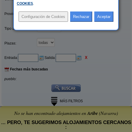
COOKIES
.
Provincias/Islas:
Tipo alquiler:
Plazas:
X
Entrada:
Salida:
Fechas más buscadas
pueblo:
MÁS FILTROS
No se han encontrado alojamientos en
Aribe
(Navarra)
... PERO, TE SUGERIMOS ALOJAMIENTOS CERCANOS
: