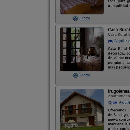
Local para g
tranquilidad
8 Fotos
Casa Rural
Casa Rural 
Alquiler 
Casa Rural B
decorada, co
de Auritz-Bu
permite al tu
más pequeños,
8 Fotos
Irugoienea
Apartament
Alquil
Ofrecemos un
de Santiago,
nueva constru
mantiene la 
triple), coc