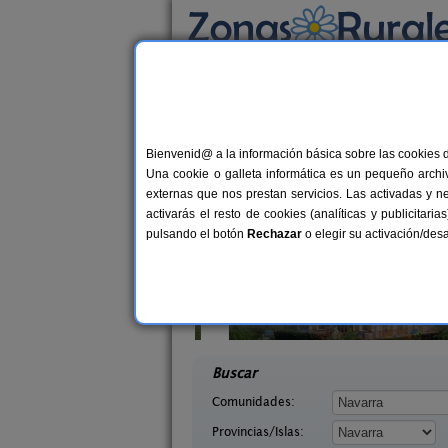
Busca por alojamiento
Alojamientos
>
Navarra
> Orbaitzeta
Casas Rurales cerca 
Bienvenid@ a la información básica sobre las cookies 
Una cookie o galleta informática es un pequeño archiv
externas que nos prestan servicios. Las activadas y n
activarás el resto de cookies (analíticas y publicita
pulsando el botón
Rechazar
o elegir su activación/de
abaleta
Casa Binahia
2-8 pers.
18-3
36 €
arra)
Arraioz (Navarra)
desde
desd
Buscar
Comunidades:
Provincias/Islas: