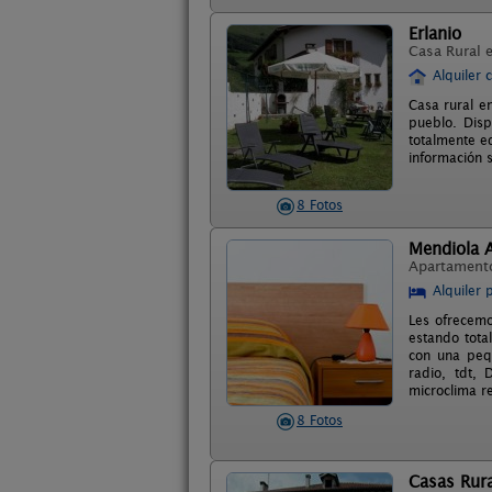
Erlanio
Casa Rural 
Alquiler 
Casa rural e
pueblo. Dis
totalmente eq
información s
8 Fotos
Mendiola 
Apartament
Alquiler 
Les ofrecemo
estando tota
con una peq
radio, tdt, 
microclima re
8 Fotos
Casas Rura