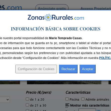
Anúnciate gratis
Acceso Propietar
Busca por pueblo
INFORMACIÓN BÁSICA SOBRE COOKIES
de Orbaitzeta
de nuestro portal responsabilidad de
Mario Temprado Casas
.
o de información que se guarda en tu pc, smartphone o tablet al visitar el port
ecesarias para que todo funcione correctamente son las Cookies Técnicas y no ne
rias), personalizadas según tus preferencias y con publicidad ajustada a tus búsq
sactivación desde “Configuración de Cookies”. Más información en nuestra
POLÍTI
Camping Bardenas
8 pers.
200+10 pers.
30 €
20 €
Villafranca (Navarra)
e
desde
Precio (€/pers)
Características
de 1 a 20
Piscina
Admite animales
de 21 a 30
Mostrar más características