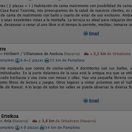
nes ( 2 plazas + 1 ) Habitación de cama matrimonio con posibilidad de cam
Casa Rural Txorrota, nos preocupamos de la salud de nuestros clientes, es p
n de cama de matrimonio con baño y cuarto de estar de uso exclusivo. Ambas
 y unas excelentes vistas a la montaña. La terraza es ideal para relajarse de
a, desayunar o cenar al aire libre si el tiempo lo permite, meditar, tomarse un 
Email
rre
en
Hiriberri / Villanueva de Aezkoa
(Navarra)
a
3,2 km
de Orbaitzeta 
completo
6-8+2 plazas
55 km de Pamplona
nte equipada que consta de cocina-salón, 4 dormitorios con sus baños, u
individuales. En la parte delantera de la casa está la antigua era que se uti
ado barbacoa y una zona con mesas y sillas. Hay una pequeña librería co
como libros de lectura y juegos. Otros lugares a visitar próximos son el V
Valle de Roncal. A lo largo de todos los valles se puede observar la diversa 
Email
 Erteikoa
en
Aria
(Navarra)
a
3,8 km
de Orbaitzeta (Navarra)
completo
4-8 plazas
54 km de Pamplona