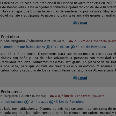
 Erteikoa es un casa rural tradicional del Pirineo navarro reabierta en 2018 y
s de Roncesvalles. Este acogedor y cómodo alojamiento consta de 4 habitac
amilias y amigos que buscan hacer rutas de senderismo por Navarra. Muy acog
odo el menaje y equipamiento necesario para la estancia de grupos o familias
Email
 Enekoizar
en
Abaurregaina / Abaurrea Alta
(Navarra)
a
8 km
de Orbaitzeta (Nava
er completo y por habitaciones
12+2 plazas
70 km de Pamplona
para 12 + 2 personas. Disponemos para sus vacaciones o escapadas d
s dobles con baño y una de ellas adaptada a personas con movilidad 
 movilidad reducida. Admitimos mascotas. Wifi gratis. En plena Selva de Ira
ue nos visite, para que disfrute de nuestra casa y su entorno. Y además d
escubrir todos y cada uno de los senderos llenos de historia de Abaurregaina 
Email
 Pedroarena
en
Burguete / Auritz
(Navarra)
a
8,7 km
de Orbaitzeta (Navarra)
por habitaciones
12+1 plazas
43 km de Pamplona
lquilada por habitaciones. Dispone de seis habitaciones, tres con cama de m
vo cada una de ellas. Salón-comedor para los clientes con cadena musical y te