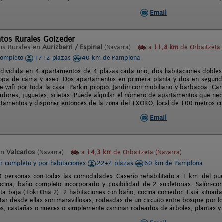
Email
tos Rurales Goizeder
os Rurales en
Aurizberri / Espinal
(Navarra)
a
11,8 km
de Orbaitzeta 
completo
17+2 plazas
40 km de Pamplona
 dividida en 4 apartamentos de 4 plazas cada uno, dos habitaciones dobles
ropa de cama y aseo. Dos apartamentos en primera planta y dos en segunda
ne wifi por toda la casa. Parkin propio. Jardín con mobiliario y barbacoa. C
adores, juguetes, silletas. Puede alquilar el nómero de apartamentos que nece
rtamentos y disponer entonces de la zona del TXOKO, local de 100 metros c
Email
en
Valcarlos
(Navarra)
a
14,3 km
de Orbaitzeta (Navarra)
er completo y por habitaciones
22+4 plazas
60 km de Pamplona
 personas con todas las comodidades. Caserío rehabilitado a 1 km. del pue
cina, baño completo incorporado y posibilidad de 2 supletorias. Salón-c
anta baja (Toki Ona 2): 2 habitaciones con baño, cocina comedor. Está situada
utar desde ellas son maravillosas, rodeadas de un circuito entre bosque por l
s, castañas o nueces o simplemente caminar rodeados de árboles, plantas y 