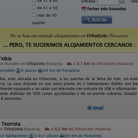
de 31 a 40
Entrada:
-
Sal
de 41 a 50
Fechas más buscadas
más de 50
pueblo:
No se han encontrado alojamientos en
Orbaitzeta
(Navarra)
... PERO, TE SUGERIMOS ALOJAMIENTOS CERCANOS :
xikia
os Rurales en
Orbaizeta
(Navarra)
a
0,1 km
de Orbaitzeta (Navarra)
completo
6 plazas
64 km de Pamplona
kia, está ubicada en Orbaizeta, a las puertas de la Selva de Irati, sin du
rro. La casa dispone en una única planta de 3 habitaciones dobles con b
lmente equipada y un salón con televisión con entrada de USB e información 
uede disfrutar de DOS zonas ajardinadas y de un porche cubierto, dotado 
a 6 personas.
Email
 Txorrota
en
Orbaizeta
(Navarra)
a
0,2 km
de Orbaitzeta (Navarra)
por habitaciones
5-4+1 plazas
64 km de Pamplona