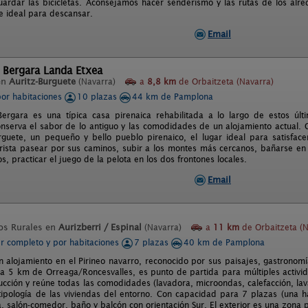
uardar las bicicletas. Aconsejamos hacer senderismo y las rutas de los al
 e ideal para descansar.
Email
 Bergara Landa Etxea
en
Auritz-Burguete
(Navarra)
a
8,8 km
de Orbaitzeta (Navarra)
por habitaciones
10 plazas
44 km de Pamplona
ergara es una típica casa pirenaica rehabilitada a lo largo de estos úl
nserva el sabor de lo antiguo y las comodidades de un alojamiento actual. C
rguete, un pequeño y bello pueblo pirenaico, el lugar ideal para satisfacer
rista pasear por sus caminos, subir a los montes más cercanos, bañarse en el
 practicar el juego de la pelota en los dos frontones locales.
Email
os Rurales en
Aurizberri / Espinal
(Navarra)
a
11 km
de Orbaitzeta (N
er completo y por habitaciones
7 plazas
40 km de Pamplona
 alojamiento en el Pirineo navarro, reconocido por sus paisajes, gastronomí
 a 5 km de Orreaga/Roncesvalles, es punto de partida para múltiples activid
cción y reúne todas las comodidades (lavadora, microondas, calefacción, lavavaj
tipología de las viviendas del entorno. Con capacidad para 7 plazas (una 
ina, salón-comedor, baño y balcón con orientación Sur. El exterior es una zon