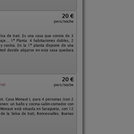
20 €
pers/noche
Selva de Irati. Es una casa que consta de 3
naje... 1ª Planta: 4 habitaciones dobles, 2
 y cocina. En la 1ª planta dispone de una
sted decide alojarse en esta casa quedara
20 €
ra)
pers/noche
ati. Casa Monaut I, para 4 personas (con 2
tienen: un baño y cocina-salón-comedor con
a Monaut está situada en Saragueta, con 12
de la Selva de Irati, Roncesvalles. Buenas