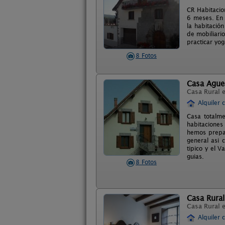
CR Habitacio
6 meses. En 
la habitació
de mobiliario
practicar yog
8 Fotos
Casa Ague
Casa Rural 
Alquiler 
Casa totalme
habitaciones 
hemos prepar
general asi 
tipico y el 
guias.
8 Fotos
Casa Rural
Casa Rural 
Alquiler 