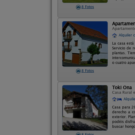
8 Fotos
Apartamen
Apartament
Alquiler 
La casa está
Servicio de 
plantas. Tie
intercomunic
o cuatro apa
8 Fotos
Toki Ona
Casa Rural 
Alquil
Casa para 20
derecho a co
exterior. Pl
podéis disfr
buscar hongo
8 Fotos