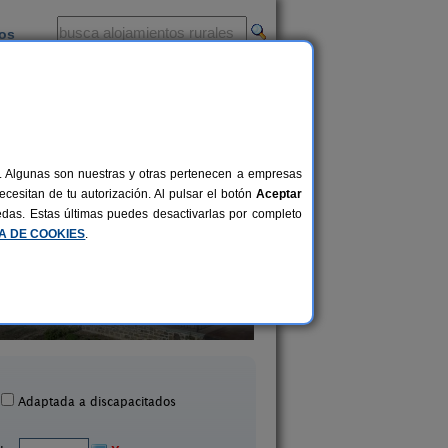
ios
-
al. Algunas son nuestras y otras pertenecen a empresas
cesitan de tu autorización. Al pulsar el botón
Aceptar
uedas. Estas últimas puedes desactivarlas por completo
CA DE COOKIES
.
Casa Rural Estankoenea
16+2 pers.
28 €
Landetxea
Casa Rural Haitzet
desde
Artieda (Navarra)
Azpilkueta (Navarr
Adaptada a discapacitados