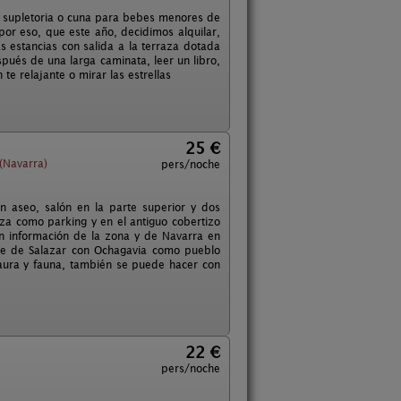
a supletoria o cuna para bebes menores de
or eso, que este año, decidimos alquilar,
 estancias con salida a la terraza dotada
spués de una larga caminata, leer un libro,
te relajante o mirar las estrellas
25 €
(Navarra)
pers/noche
n aseo, salón en la parte superior y dos
liza como parking y en el antiguo cobertizo
n información de la zona y de Navarra en
alle de Salazar con Ochagavia como pueblo
flaura y fauna, también se puede hacer con
22 €
pers/noche