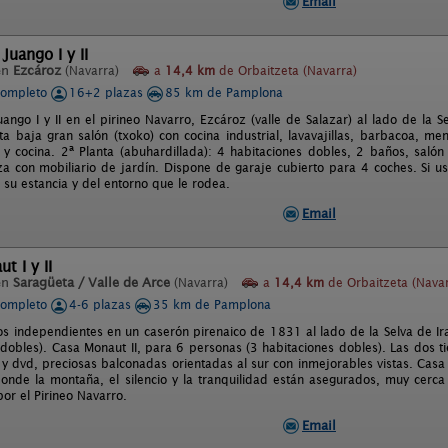
Email
Juango I y II
en
Ezcároz
(Navarra)
a
14,4 km
de Orbaitzeta (Navarra)
completo
16+2 plazas
85 km de Pamplona
ango I y II en el pirineo Navarro, Ezcároz (valle de Salazar) al lado de la 
ta baja gran salón (txoko) con cocina industrial, lavavajillas, barbacoa, me
 y cocina. 2ª Planta (abuhardillada): 4 habitaciones dobles, 2 baños, salón
za con mobiliario de jardín. Dispone de garaje cubierto para 4 coches. Si u
 su estancia y del entorno que le rodea.
Email
t I y II
en
Saragüeta / Valle de Arce
(Navarra)
a
14,4 km
de Orbaitzeta (Navar
completo
4-6 plazas
35 km de Pamplona
os independientes en un caserón pirenaico de 1831 al lado de la Selva de Ir
 dobles). Casa Monaut II, para 6 personas (3 habitaciones dobles). Las dos 
 y dvd, preciosas balconadas orientadas al sur con inmejorables vistas. Cas
donde la montaña, el silencio y la tranquilidad están asegurados, muy cerca 
or el Pirineo Navarro.
Email