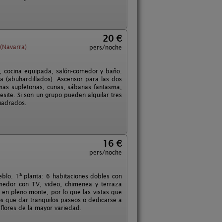
20 €
(Navarra)
pers/noche
, cocina equipada, salón-comedor y baño.
 (abuhardillados). Ascensor para las dos
amas supletorias, cunas, sábanas fantasma,
site. Si son un grupo pueden alquilar tres
uadrados.
16 €
pers/noche
blo. 1ª planta: 6 habitaciones dobles con
omedor con TV, video, chimenea y terraza
 en pleno monte, por lo que las vistas que
os que dar tranquilos paseos o dedicarse a
flores de la mayor variedad.