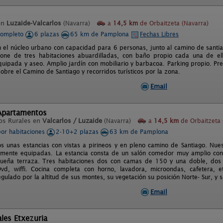
en
Luzaide-Valcarlos
(Navarra)
a
14,5 km
de Orbaitzeta (Navarra)
completo
6 plazas
65 km de Pamplona
Fechas Libres
n el núcleo urbano con capacidad para 6 personas, junto al camino de santiag
pone de tres habitaciones abuardilladas, con baño propio cada una de el
uipada y aseo. Amplio jardín con mobiliario y barbacoa. Parking propio. Precios
obre el Camino de Santiago y recorridos turísticos por la zona.
Email
Apartamentos
os Rurales en
Valcarlos / Luzaide
(Navarra)
a
14,5 km
de Orbaitzeta 
por habitaciones
2-10+2 plazas
63 km de Pamplona
s unas estancias con vistas a pirineos y en pleno camino de Santiago. Nue
lmente equipadas. La estancia consta de un salón comedor muy amplio con
ueña terraza. Tres habitaciones dos con camas de 150 y una doble, dos
Dvd, wiffi. Cocina completa con horno, lavadora, microondas, cafetera, e
gulado por la altitud de sus montes, su vegetación su posición Norte- Sur, y 
Email
les Etxezuria