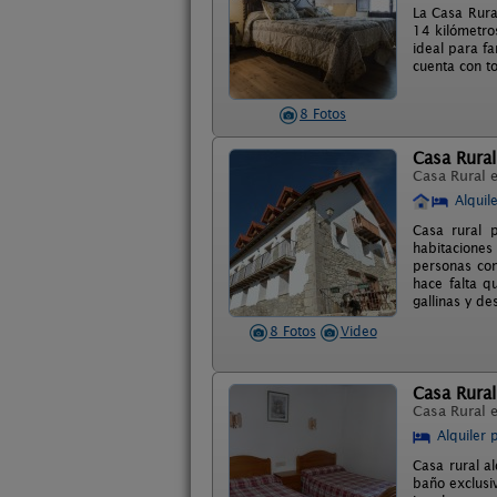
La Casa Rural
14 kilómetro
ideal para f
cuenta con t
8 Fotos
Casa Rural
Casa Rural 
Alquil
Casa rural 
habitacione
personas con
hace falta q
gallinas y d
8 Fotos
Video
Casa Rural
Casa Rural 
Alquiler 
Casa rural a
baño exclusi