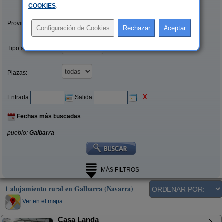
COOKIES
.
Provincias/Islas:
Tipo alquiler:
Plazas:
X
Entrada:
Salida:
Fechas más buscadas
pueblo:
Galbarra
MÁS FILTROS
1 alojamiento rural en Galbarra (Navarra)
Ver en el mapa
Casa Landa