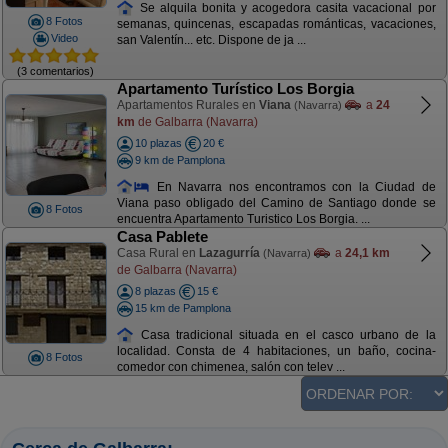
Se alquila bonita y acogedora casita vacacional por
8 Fotos
semanas, quincenas, escapadas románticas, vacaciones,
Video
san Valentín... etc. Dispone de ja ...
(3 comentarios)
Apartamento Turístico Los Borgia
Apartamentos Rurales en
Viana
a
24
(Navarra)
km
de Galbarra (Navarra)
10 plazas
20 €
9 km de Pamplona
En Navarra nos encontramos con la Ciudad de
Viana paso obligado del Camino de Santiago donde se
8 Fotos
encuentra Apartamento Turistico Los Borgia. ...
Casa Pablete
Casa Rural en
Lazagurría
a
24,1 km
(Navarra)
de Galbarra (Navarra)
8 plazas
15 €
15 km de Pamplona
Casa tradicional situada en el casco urbano de la
localidad. Consta de 4 habitaciones, un baño, cocina-
8 Fotos
comedor con chimenea, salón con telev ...