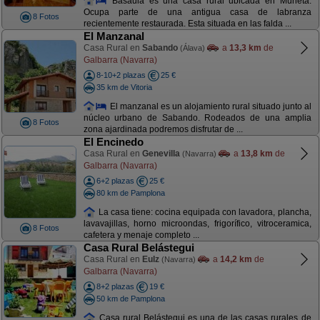
Basaula es una casa rural ubicada en Muneta.
Ocupa parte de una antigua casa de labranza
8 Fotos
recientemente restaurada. Esta situada en las falda ...
El Manzanal
Casa Rural en
Sabando
a
13,3 km
de
(Álava)
Galbarra (Navarra)
8-10+2 plazas
25 €
35 km de Vitoria
El manzanal es un alojamiento rural situado junto al
núcleo urbano de Sabando. Rodeados de una amplia
8 Fotos
zona ajardinada podremos disfrutar de ...
El Encinedo
Casa Rural en
Genevilla
a
13,8 km
de
(Navarra)
Galbarra (Navarra)
6+2 plazas
25 €
80 km de Pamplona
La casa tiene: cocina equipada con lavadora, plancha,
lavavajillas, horno microondas, frigorífico, vitroceramica,
8 Fotos
cafetera y menaje completo ...
Casa Rural Belástegui
Casa Rural en
Eulz
a
14,2 km
de
(Navarra)
Galbarra (Navarra)
8+2 plazas
19 €
50 km de Pamplona
Casa rural Belástegui es una de las casas rurales de