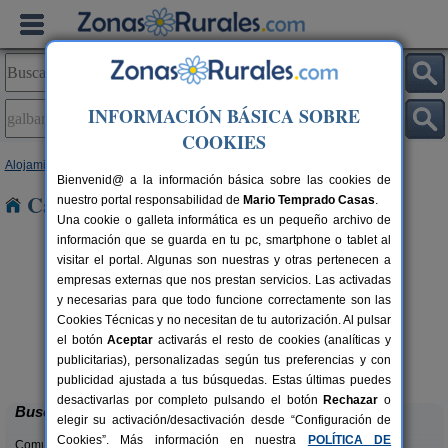
INFORMACIÓN BÁSICA SOBRE
COOKIES
Alojamientos
>
Navarra
> Galbarra
Bienvenid@ a la información básica sobre las cookies de
Casas Rurales en Galbarra
nuestro portal responsabilidad de
Mario Temprado Casas
.
Una cookie o galleta informática es un pequeño archivo de
información que se guarda en tu pc, smartphone o tablet al
visitar el portal. Algunas son nuestras y otras pertenecen a
empresas externas que nos prestan servicios. Las activadas
y necesarias para que todo funcione correctamente son las
Cookies Técnicas y no necesitan de tu autorización. Al pulsar
el botón
Aceptar
activarás el resto de cookies (analíticas y
Casa Rural Casa Chino
rs.
2-10+2 pers.
publicitarias), personalizadas según tus preferencias y con
 €
25 €
Aibar (Navarra)
desde
publicidad ajustada a tus búsquedas. Estas últimas puedes
desactivarlas por completo pulsando el botón
Rechazar
o
Buscar
elegir su activación/desactivación desde “Configuración de
Cookies”. Más información en nuestra
POLÍTICA DE
Comunidades: