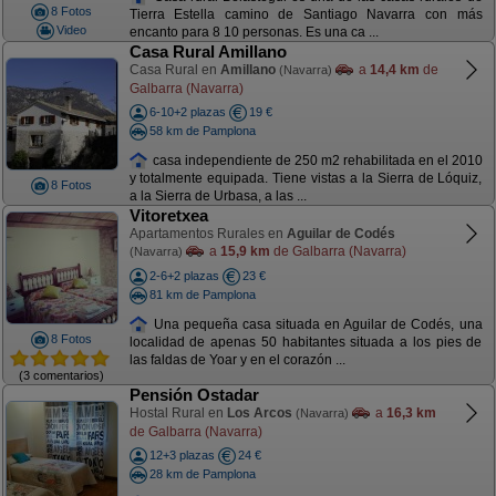
8 Fotos
Tierra Estella camino de Santiago Navarra con más
Video
encanto para 8 10 personas. Es una ca ...
Casa Rural Amillano
Casa Rural en
Amillano
a
14,4 km
de
(Navarra)
Galbarra (Navarra)
6-10+2 plazas
19 €
58 km de Pamplona
casa independiente de 250 m2 rehabilitada en el 2010
y totalmente equipada. Tiene vistas a la Sierra de Lóquiz,
8 Fotos
a la Sierra de Urbasa, a las ...
Vitoretxea
Apartamentos Rurales en
Aguilar de Codés
a
15,9 km
de Galbarra (Navarra)
(Navarra)
2-6+2 plazas
23 €
81 km de Pamplona
Una pequeña casa situada en Aguilar de Codés, una
8 Fotos
localidad de apenas 50 habitantes situada a los pies de
las faldas de Yoar y en el corazón ...
(3 comentarios)
Pensión Ostadar
Hostal Rural en
Los Arcos
a
16,3 km
(Navarra)
de Galbarra (Navarra)
12+3 plazas
24 €
28 km de Pamplona