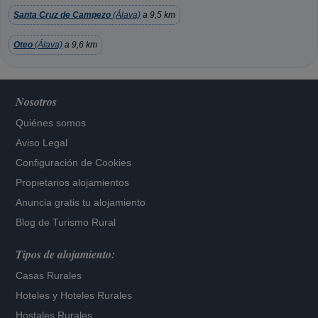
Santa Cruz de Campezo
(Álava)
a 9,5 km
Oteo
(Álava)
a 9,6 km
Nosotros
Quiénes somos
Aviso Legal
Configuración de Cookies
Propietarios alojamientos
Anuncia gratis tu alojamiento
Blog de Turismo Rural
Tipos de alojamiento:
Casas Rurales
Hoteles
y
Hoteles Rurales
Hostales Rurales