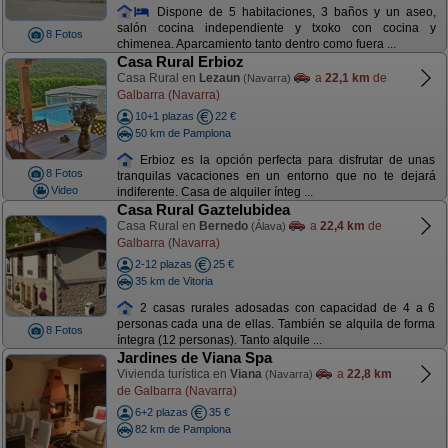
Dispone de 5 habitaciones, 3 baños y un aseo,
salón cocina independiente y txoko con cocina y
8 Fotos
chimenea. Aparcamiento tanto dentro como fuera ...
Casa Rural Erbioz
Casa Rural en
Lezaun
a
22,1 km
de
(Navarra)
Galbarra (Navarra)
10+1 plazas
22 €
50 km de Pamplona
Erbioz es la opción perfecta para disfrutar de unas
8 Fotos
tranquilas vacaciones en un entorno que no te dejará
Video
indiferente. Casa de alquiler ínteg ...
Casa Rural Gaztelubidea
Casa Rural en
Bernedo
a
22,4 km
de
(Álava)
Galbarra (Navarra)
2-12 plazas
25 €
35 km de Vitoria
2 casas rurales adosadas con capacidad de 4 a 6
personas cada una de ellas. También se alquila de forma
8 Fotos
íntegra (12 personas). Tanto alquile ...
Jardines de Viana Spa
Vivienda turística en
Viana
a
22,8 km
(Navarra)
de Galbarra (Navarra)
6+2 plazas
35 €
82 km de Pamplona