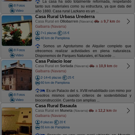
La casa ha sido totalmente reformada, respetando
8 Fotos
tanto sus materiales como su estructura, ya que data del
Video
año 1880. Casa rural Lazkano es un ...
Casa Rural Urbasa Urederra
Casa Rural en
Ollobarren
a
9,7 km
de
(Navarra)
Galbarra (Navarra)
7+1 plazas
15 €
40 km de Pamplona
Somos un Agroturismo de Alquiler completo que
8 Fotos
ofrecemos realizar actividades en plena naturaleza.
Video
Disponemos de Parques Naturales, el Nacede ...
Casa Palacio Ioar
Casa Rural en
Sorlada
a
10,9 km
de
(Navarra)
Galbarra (Navarra)
2-14+6 plazas
25 €
60 km de Pamplona
Es un Palacio del s. XVIII rehabilitado con mimo por
8 Fotos
nosotros mismos usando criteros de sostenibilidad y
Video
bioconstrucción. Cuenta con amplias ...
Casa Rural Basaula
Casa Rural en
Muneta
a
12,2 km
de
(Navarra)
Galbarra (Navarra)
8 plazas
20 €
55 km de Pamplona