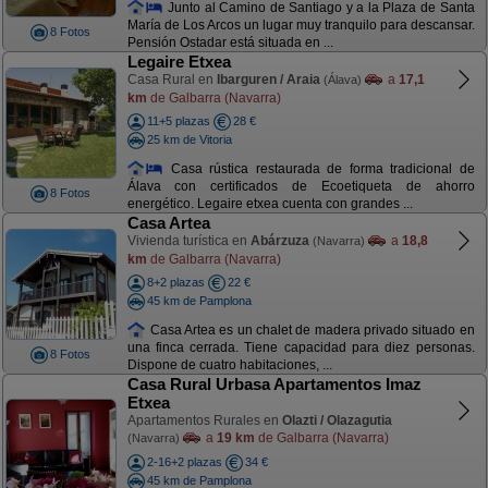
Junto al Camino de Santiago y a la Plaza de Santa
María de Los Arcos un lugar muy tranquilo para descansar.
8 Fotos
Pensión Ostadar está situada en ...
Legaire Etxea
Casa Rural en
Ibarguren / Araia
a
17,1
(Álava)
km
de Galbarra (Navarra)
11+5 plazas
28 €
25 km de Vitoria
Casa rústica restaurada de forma tradicional de
Álava con certificados de Ecoetiqueta de ahorro
8 Fotos
energético. Legaire etxea cuenta con grandes ...
Casa Artea
Vivienda turística en
Abárzuza
a
18,8
(Navarra)
km
de Galbarra (Navarra)
8+2 plazas
22 €
45 km de Pamplona
Casa Artea es un chalet de madera privado situado en
una finca cerrada. Tiene capacidad para diez personas.
8 Fotos
Dispone de cuatro habitaciones, ...
Casa Rural Urbasa Apartamentos Imaz
Etxea
Apartamentos Rurales en
Olazti / Olazagutia
a
19 km
de Galbarra (Navarra)
(Navarra)
2-16+2 plazas
34 €
45 km de Pamplona