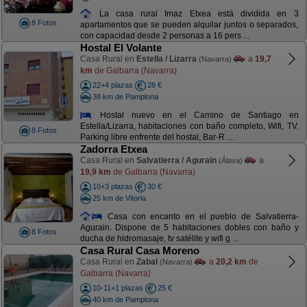
La casa rural Imaz Etxea está dividida en 3
8 Fotos
apartamentos que se pueden alquilar juntos o separados,
con capacidad desde 2 personas a 16 pers ...
Hostal El Volante
Casa Rural en
Estella / Lizarra
a
19,7
(Navarra)
km
de Galbarra (Navarra)
22+4 plazas
28 €
38 km de Pamplona
Hostal nuevo en el Camino de Santiago en
Estella/Lizarra, habitaciones con baño completo, Wifi, TV.
8 Fotos
Parking libre enfrente del hostal, Bar-R ...
Zadorra Etxea
Casa Rural en
Salvatierra / Agurain
a
(Álava)
19,9 km
de Galbarra (Navarra)
10+3 plazas
30 €
25 km de Vitoria
Casa con encanto en el pueblo de Salvatierra-
Agurain. Dispone de 5 habitaciones dobles con baño y
8 Fotos
ducha de hidromasaje, tv satélite y wifi g ...
Casa Rural Casa Moreno
Casa Rural en
Zabal
a
20,2 km
de
(Navarra)
Galbarra (Navarra)
10-11+1 plazas
25 €
40 km de Pamplona