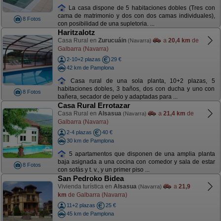
La casa dispone de 5 habitaciones dobles (Tres con
cama de matrimonio y dos con dos camas individuales),
8 Fotos
con posibilidad de una supletoria. ...
Haritzalotz
Casa Rural en
Zurucuáin
a
20,4 km
de
(Navarra)
Galbarra (Navarra)
2-10+2 plazas
29 €
42 km de Pamplona
Casa rural de una sola planta, 10+2 plazas, 5
habitaciones dobles, 3 baños, dos con ducha y uno con
8 Fotos
bañera, secador de pelo y adaptadas para ...
Casa Rural Errotazar
Casa Rural en
Alsasua
a
21,4 km
de
(Navarra)
Galbarra (Navarra)
2-4 plazas
40 €
30 km de Pamplona
5 apartamentos que disponen de una amplia planta
baja asignada a una cocina con comedor y sala de estar
8 Fotos
con sofás y t. v., y un primer piso ...
San Pedroko Bidea
Vivienda turística en
Alsasua
a
21,9
(Navarra)
km
de Galbarra (Navarra)
11+2 plazas
25 €
45 km de Pamplona