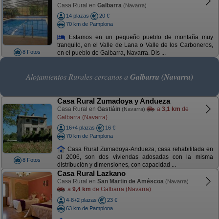
Casa Rural en
Galbarra
(Navarra)
14 plazas
20 €
70 km de Pamplona
Estamos en un pequeño pueblo de montaña muy
tranquilo, en el Valle de Lana o Valle de los Carboneros,
8 Fotos
en el pueblo de Galbarra, Navarra. Dis ...
Alojamientos Rurales cercanos a
Galbarra (Navarra)
Casa Rural Zumadoya y Andueza
Casa Rural en
Gastiáin
a
3,1 km
de
(Navarra)
Galbarra (Navarra)
16+4 plazas
16 €
70 km de Pamplona
Casa Rural Zumadoya-Andueza, casa rehabilitada en
el 2006, son dos viviendas adosadas con la misma
8 Fotos
distribución y dimensiones, con capacidad ...
Casa Rural Lazkano
Casa Rural en
San Martin de Améscoa
(Navarra)
a
9,4 km
de Galbarra (Navarra)
4-8+2 plazas
23 €
63 km de Pamplona