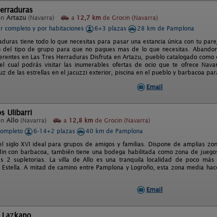
erraduras
en
Artazu
(Navarra)
a
12,7 km
de Grocin (Navarra)
er completo y por habitaciones
6+3 plazas
28 km de Pamplona
aduras tiene todo lo que necesitas para pasar una estancia única con tu parej
del tipo de grupo para que no pagues mas de lo que necesitas. Abandona 
ferentes en Las Tres Herraduras Disfruta en Artazu, pueblo catalogado como c
l cual podrás visitar las inumerables ofertas de ocio que te ofrece Navar
luz de las estrellas en el jacuzzi exterior, piscina en el pueblo y barbacoa par
Email
s Ulibarri
en
Allo
(Navarra)
a
12,8 km
de Grocin (Navarra)
completo
6-14+2 plazas
40 km de Pamplona
el siglo XVI ideal para grupos de amigos y familias. Dispone de amplias zon
in con barbacoa, también tiene una bodega habilitada como zona de juegos
 2 supletorias. La villa de Allo es una tranquila localidad de poco más
Estella. A mitad de camino entre Pamplona y Logroño, esta zona media hace
Email
l Lazkano