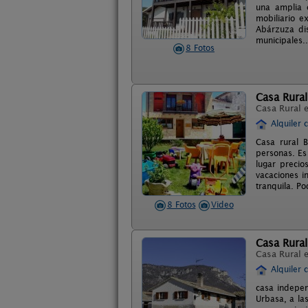
una amplia 
mobiliario e
Abárzuza dis
municipales..
8 Fotos
Casa Rural
Casa Rural 
Alquiler 
Casa rural 
personas. Es
lugar precio
vacaciones i
tranquila. P
8 Fotos
Video
Casa Rural
Casa Rural 
Alquiler 
casa indepen
Urbasa, a la