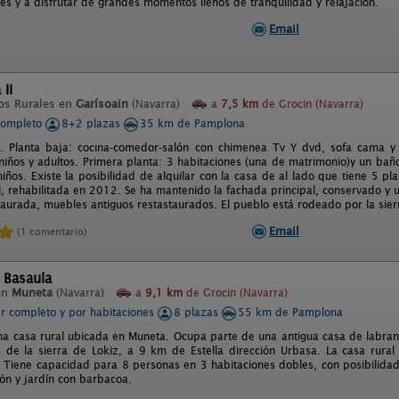
es y a disfrutar de grandes momentos llenos de tranquilidad y relajación.
Email
II
os Rurales en
Garísoain
(Navarra)
a
7,5 km
de Grocin (Navarra)
completo
8+2 plazas
35 km de Pamplona
. Planta baja: cocina-comedor-salón con chimenea Tv Y dvd, sofa cama y 
niños y adultos. Primera planta: 3 habitaciones (una de matrimonio)y un bañ
iños. Existe la posibilidad de alquilar con la casa de al lado que tiene 5 pl
II, rehabilitada en 2012. Se ha mantenido la fachada principal, conservado y
staurada, muebles antiguos restastaurados. El pueblo está rodeado por la sie
Email
(1 comentario)
 Basaula
en
Muneta
(Navarra)
a
9,1 km
de Grocin (Navarra)
er completo y por habitaciones
8 plazas
55 km de Pamplona
na casa rural ubicada en Muneta. Ocupa parte de una antigua casa de labran
s de la sierra de Lokiz, a 9 km de Estella dirección Urbasa. La casa rura
. Tiene capacidad para 8 personas en 3 habitaciones dobles, con posibilidad
ón y jardín con barbacoa.