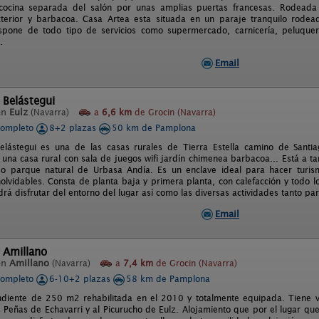
cocina separada del salón por unas amplias puertas francesas. Rodead
xterior y barbacoa. Casa Artea esta situada en un paraje tranquilo rodea
pone de todo tipo de servicios como supermercado, carnicería, peluquería
.
Email
 Belástegui
en
Eulz
(Navarra)
a
6,6 km
de Grocin (Navarra)
completo
8+2 plazas
50 km de Pamplona
Belástegui es una de las casas rurales de Tierra Estella camino de San
 una casa rural con sala de juegos wifi jardín chimenea barbacoa... Está a t
so parque natural de Urbasa Andía. Es un enclave ideal para hacer turis
nolvidables. Consta de planta baja y primera planta, con calefacción y todo 
odrá disfrutar del entorno del lugar así como las diversas actividades tanto
Email
 Amillano
en
Amillano
(Navarra)
a
7,4 km
de Grocin (Navarra)
completo
6-10+2 plazas
58 km de Pamplona
diente de 250 m2 rehabilitada en el 2010 y totalmente equipada. Tiene vis
s Peñas de Echavarri y al Picurucho de Eulz. Alojamiento que por el lugar que