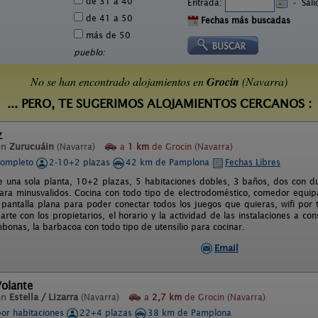
de 31 a 40
Entrada:
-
Sal
de 41 a 50
Fechas más buscadas
más de 50
pueblo:
No se han encontrado alojamientos en
Grocin
(Navarra)
... PERO, TE SUGERIMOS ALOJAMIENTOS CERCANOS :
z
en
Zurucuáin
(Navarra)
a
1 km
de Grocin (Navarra)
completo
2-10+2 plazas
42 km de Pamplona
Fechas Libres
e una sola planta, 10+2 plazas, 5 habitaciones dobles, 3 baños, dos con d
ra minusvalidos. Cocina con todo tipo de electrodoméstico, comedor equipa
e pantalla plana para poder conectar todos los juegos que quieras, wifi por t
rte con los propietarios, el horario y la actividad de las instalaciones a co
mbonas, la barbacoa con todo tipo de utensilio para cocinar.
Email
Volante
en
Estella / Lizarra
(Navarra)
a
2,7 km
de Grocin (Navarra)
por habitaciones
22+4 plazas
38 km de Pamplona