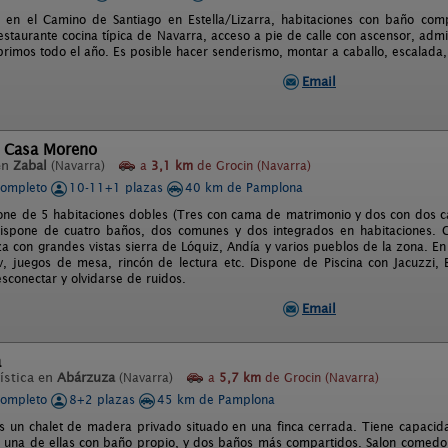
 en el Camino de Santiago en Estella/Lizarra, habitaciones con baño compl
estaurante cocina típica de Navarra, acceso a pie de calle con ascensor, admi
brimos todo el año. Es posible hacer senderismo, montar a caballo, escalada, e
Email
l Casa Moreno
en
Zabal
(Navarra)
a
3,1 km
de Grocin (Navarra)
completo
10-11+1 plazas
40 km de Pamplona
one de 5 habitaciones dobles (Tres con cama de matrimonio y dos con dos ca
 Dispone de cuatro baños, dos comunes y dos integrados en habitaciones.
za con grandes vistas sierra de Lóquiz, Andía y varios pueblos de la zona. En
v, juegos de mesa, rincón de lectura etc. Dispone de Piscina con Jacuzzi,
sconectar y olvidarse de ruidos.
Email
a
ística en
Abárzuza
(Navarra)
a
5,7 km
de Grocin (Navarra)
completo
8+2 plazas
45 km de Pamplona
s un chalet de madera privado situado en una finca cerrada. Tiene capacid
, una de ellas con baño propio, y dos baños más compartidos. Salon comedor c