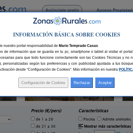
Anúnciate gratis
Acceso Propietar
Busca por pueblo
INFORMACIÓN BÁSICA SOBRE COOKIES
de Grocin
de nuestro portal responsabilidad de
Mario Temprado Casas
.
o de información que se guarda en tu pc, smartphone o tablet al visitar el port
ecesarias para que todo funcione correctamente son las Cookies Técnicas y no ne
rias), personalizadas según tus preferencias y con publicidad ajustada a tus búsq
sactivación desde “Configuración de Cookies”. Más información en nuestra
POLÍTI
Casa Rural Haitzetxea
2 pers.
15 pers.
20 €
30 €
Azpilkueta (Navarra)
e
desde
Precio (€/pers)
Características
de 1 a 20
Piscina
Admite animales
de 21 a 30
Mostrar más características