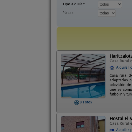
Tipo alquiler:
Plazas:
Haritzalot
Casa Rural 
Alquiler 
Casa rural d
adaptadas pa
televisión d
que se compa
futbolin y tu
8 Fotos
Hostal El 
Casa Rural 
Alquiler 