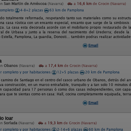
en
San Martin de Améscoa
(Navarra)
a
16,6 km
de Grocin (Navarra)
completo
4-8+2 plazas
63 km de Pamplona
ido totalmente reformada, respetando tanto sus materiales como su estruct
na casa rústica con un encanto especial, encanto que surge de la simbiosis e
iza. La casa esta decorada acorde con el mobiliario propio restaurado de 
al de Urbasa y junto a la reserva del nacimiento del Urederra; desde la 
Estella, Pamplona, La guardia, Donosti... también podras realizar actividades
Email
a
en
Obanos
(Navarra)
a
17,4 km
de Grocin (Navarra)
er completo y por habitaciones
12+5 plazas
20 km de Pamplona
l camino de Santiago en el centro del casco urbano de Obanos, detrás del ar
va construcción, en un marco entrañable, tranquilo y a tan solo 10 minutos
n capacidad para 17 personas ó como dos casas independientes, con capac
ra que te sientas como en casa: Hall, cocina completamente equipada, terraz
Email
io Ioar
en
Sorlada
(Navarra)
a
19,3 km
de Grocin (Navarra)
er completo y por habitaciones
2-14+6 plazas
60 km de Pamplona