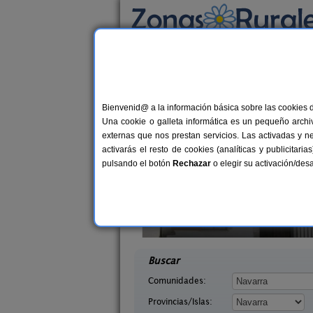
Busca por alojamiento
Alojamientos
>
Navarra
> Grocin
Casas Rurales cerca 
Bienvenid@ a la información básica sobre las cookies 
Una cookie o galleta informática es un pequeño archiv
externas que nos prestan servicios. Las activadas y n
activarás el resto de cookies (analíticas y publicita
pulsando el botón
Rechazar
o elegir su activación/de
abaleta
Bordaberri
2-8 pers.
6+
36 €
arra)
Ciáurriz (Navarra)
desde
desd
Buscar
Comunidades:
Provincias/Islas: