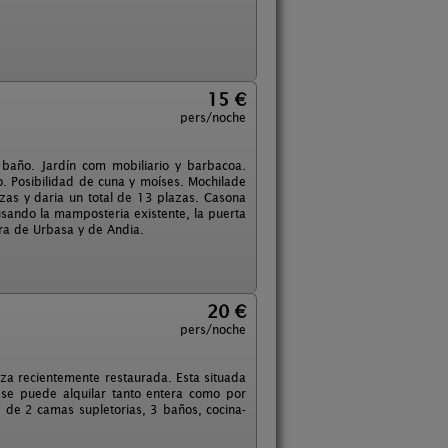
15 €
pers/noche
baño. Jardín com mobiliario y barbacoa.
o. Posibilidad de cuna y moíses. Mochilade
azas y daria un total de 13 plazas. Casona
 usando la mamposteria existente, la puerta
rra de Urbasa y de Andia.
20 €
pers/noche
za recientemente restaurada. Esta situada
l se puede alquilar tanto entera como por
 de 2 camas supletorias, 3 baños, cocina-