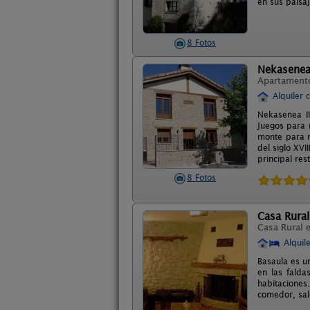
en sus paisaj
8 Fotos
Nekasenea 
Apartament
Alquiler 
Nekasenea II
Juegos para 
monte para n
del siglo XVI
principal re
8 Fotos
Casa Rural
Casa Rural 
Alquil
Basaula es u
en las falda
habitaciones
comedor, sal