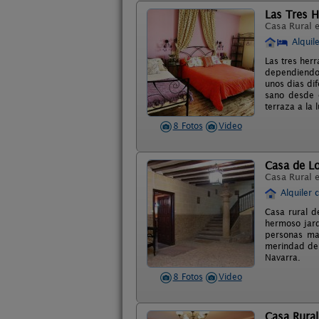
Las Tres H
Casa Rural 
Alquil
Las tres herr
dependiendo 
unos dias di
sano desde e
terraza a la 
8 Fotos
Video
Casa de Lo
Casa Rural 
Alquiler 
Casa rural d
hermoso jard
personas mas
merindad de 
Navarra.
8 Fotos
Video
Casa Rura