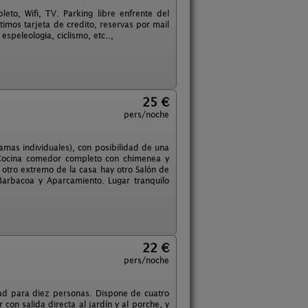
eto, Wifi, TV. Parking libre enfrente del
timos tarjeta de credito, reservas por mail
speleologia, ciclismo, etc..,
25 €
pers/noche
mas individuales), con posibilidad de una
 Cocina comedor completo con chimenea y
 otro extremo de la casa hay otro Salón de
 Barbacoa y Aparcamiento. Lugar tranquilo
22 €
pers/noche
ad para diez personas. Dispone de cuatro
on salida directa al jardín y al porche, y