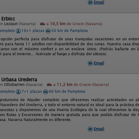
Email
 Erbioz
en
Lezaun
(Navarra)
a
10,5 km
de Grocin (Navarra)
completo
10+1 plazas
50 km de Pamplona
 opción perfecta para disfrutar de unas tranquilas vacaciones en un entor
egro para hasta 11 adultos con disponibilidad de dos cunas. Nuestra casa di
canso con el máximo confort y en un enclave único. ¡Podrás bañarte en l
 para el invierno... Acércate al fuego y disfruta del silencio.
Email
 Urbasa Urederra
en
Ollobarren
(Navarra)
a
11,2 km
de Grocin (Navarra)
completo
7+1 plazas
40 km de Pamplona
roturismo de Alquiler completo que ofrecemos realizar actividades en 
l Nacedero del Urederra, y todo el entorno natural es ideal para la práctica 
scotas y disponemos de una Huerta Ecológica de la cual ofrecemos la deg
s Rutas y Excursiones de manera gratuita para que podáis disfrutar de l
asa. Navarra Naturalmente es diferente.
Email