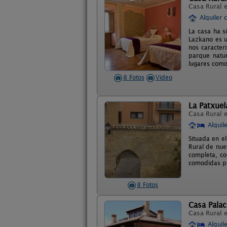
Casa Rural 
Alquiler 
La casa ha s
Lazkano es u
nos caracter
parque natur
lugares como 
8 Fotos
Video
La Patxuel
Casa Rural 
Alquil
Situada en e
Rural de nue
completa, co
comodidas pa
8 Fotos
Casa Palac
Casa Rural 
Alquil