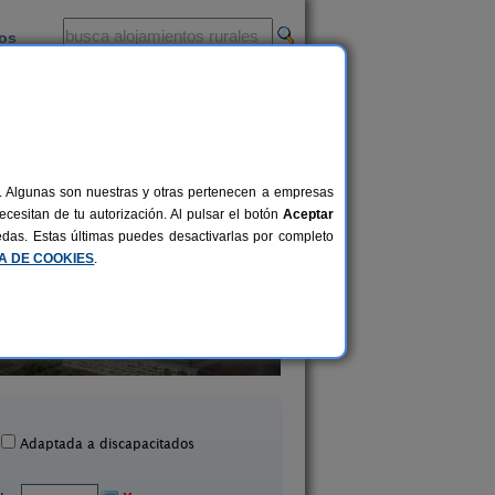
ios
-
al. Algunas son nuestras y otras pertenecen a empresas
cesitan de tu autorización. Al pulsar el botón
Aceptar
uedas. Estas últimas puedes desactivarlas por completo
CA DE COOKIES
.
Casa Rural Estankoenea
16+2 pers.
28 €
Landetxea
Casa Rural Casa Ch
desde
Artieda (Navarra)
Aibar (Navarra)
Adaptada a discapacitados