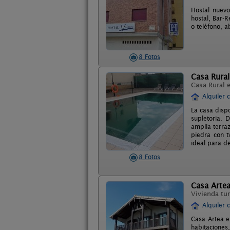
Hostal nuevo
hostal, Bar-R
o teléfono, a
8 Fotos
Casa Rura
Casa Rural 
Alquiler 
La casa disp
supletoria.
amplia terra
piedra con t
ideal para de
8 Fotos
Casa Arte
Vivienda tur
Alquiler 
Casa Artea e
habitaciones