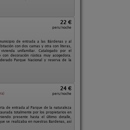
22 €
pers/noche
municipio de entrada a las Bárdenas y al
itación con dos camas y otra con literas,
ivienda unifamiliar. Catalogado por el
o con decoración rústica muy acogedora.
siderado Parque Nacional y reserva de la
24 €
ra)
pers/noche
rta de entrada al Parque de la naturaleza
aurada totalmente por los propietarios en
iendo presente hasta el último detalle,
que se realizaba en nuestras Bardenas, así