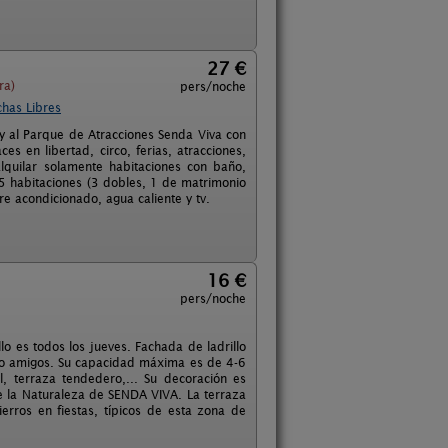
27 €
ra)
pers/noche
chas Libres
 y al Parque de Atracciones Senda Viva con
es en libertad, circo, ferias, atracciones,
lquilar solamente habitaciones con baño,
 5 habitaciones (3 dobles, 1 de matrimonio
ire acondicionado, agua caliente y tv.
16 €
pers/noche
o es todos los jueves. Fachada de ladrillo
s o amigos. Su capacidad máxima es de 4-6
, terraza tendedero,... Su decoración es
 la Naturaleza de SENDA VIVA. La terraza
rros en fiestas, típicos de esta zona de