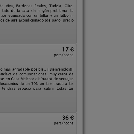
a Viva, Bardenas Reales, Tudela, Olite,
l lado de la casa sin ningún problema. La
os equipada con un billar y un futbolin,
os de aire acondicionado (de pago, precio
17 €
pers/noche
o mas agradable posible.. ¡¡Bienvenidos!!!
y enclave de comunicaciones, muy cerca de
rse en Casa Melchor disfrutará de ventajas
descuentos de un 30% en la entrada a las
l tendrás espacio para cubrir todas tus
36 €
pers/noche