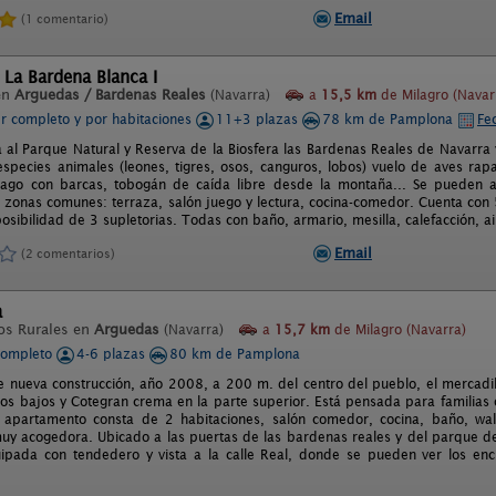
Email
(1 comentario)
 La Bardena Blanca I
en
Arguedas / Bardenas Reales
(Navarra)
a
15,5 km
de Milagro (Navar
er completo y por habitaciones
11+3 plazas
78 km de Pamplona
Fe
a al Parque Natural y Reserva de la Biosfera las Bardenas Reales de Navarra
species animales (leones, tigres, osos, canguros, lobos) vuelo de aves rapac
 lago con barcas, tobogán de caída libre desde la montaña... Se pueden a
as zonas comunes: terraza, salón juego y lectura, cocina-comedor. Cuenta con
 posibilidad de 3 supletorias. Todas con baño, armario, mesilla, calefacción, a
Email
(2 comentarios)
a
os Rurales en
Arguedas
(Navarra)
a
15,7 km
de Milagro (Navarra)
completo
4-6 plazas
80 km de Pamplona
e nueva construcción, año 2008, a 200 m. del centro del pueblo, el mercadill
 los bajos y Cotegran crema en la parte superior. Está pensada para familia
 apartamento consta de 2 habitaciones, salón comedor, cocina, baño, wall
y acogedora. Ubicado a las puertas de las bardenas reales y del parque de
pada con tendedero y vista a la calle Real, donde se pueden ver los encie