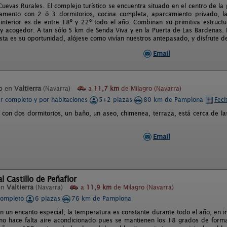
Cuevas Rurales. El complejo turístico se encuentra situado en el centro de l
amento con 2 ó 3 dormitorios, cocina completa, aparcamiento privado, lava
interior es de entre 18º y 22º todo el año. Combinan su primitiva estruct
 acogedor. A tan sólo 5 km de Senda Viva y en la Puerta de Las Bardenas. 
ta es su oportunidad, alójese como vivían nuestros antepasado, y disfrute de
Email
o en
Valtierra
(Navarra)
a
11,7 km
de Milagro (Navarra)
er completo y por habitaciones
5+2 plazas
80 km de Pamplona
Fech
con dos dormitorios, un baño, un aseo, chimenea, terraza, está cerca de l
Email
l Castillo de Peñaflor
en
Valtierra
(Navarra)
a
11,9 km
de Milagro (Navarra)
completo
6 plazas
76 km de Pamplona
n un encanto especial, la temperatura es constante durante todo el año, en i
no hace falta aire acondicionado pues se mantienen los 18 grados de forma 