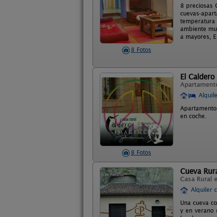
8 preciosas 
cuevas-apart
temperatura 
ambiente muy
a mayores, Es
8 Fotos
El Caldero
Apartament
Alquil
Apartamento 
en coche.
8 Fotos
Cueva Rura
Casa Rural 
Alquiler 
Una cueva co
y en verano 