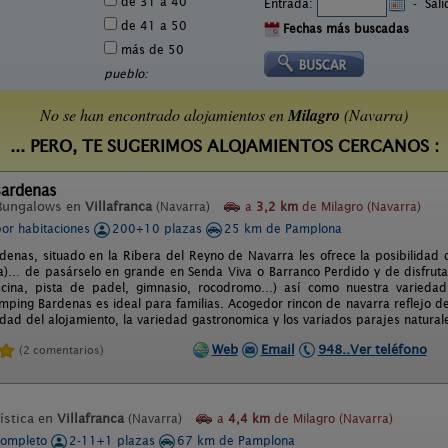
de 31 a 40
Entrada:
-
Sal
de 41 a 50
Fechas más buscadas
más de 50
pueblo:
No se han encontrado alojamientos en
Milagro
(Navarra)
... PERO, TE SUGERIMOS ALOJAMIENTOS CERCANOS :
ardenas
Bungalows en
Villafranca
(Navarra)
a
3,2 km
de Milagro (Navarra)
por habitaciones
200+10 plazas
25 km de Pamplona
enas, situado en la Ribera del Reyno de Navarra les ofrece la posibilidad d
ra)… de pasárselo en grande en Senda Viva o Barranco Perdido y de disfrutar
scina, pista de padel, gimnasio, rocodromo…) así como nuestra variedad
mping Bardenas es ideal para familias. Acogedor rincon de navarra reflejo de 
lidad del alojamiento, la variedad gastronomica y los variados parajes natural
Web
Email
948..Ver teléfono
(2 comentarios)
ística en
Villafranca
(Navarra)
a
4,4 km
de Milagro (Navarra)
completo
2-11+1 plazas
67 km de Pamplona