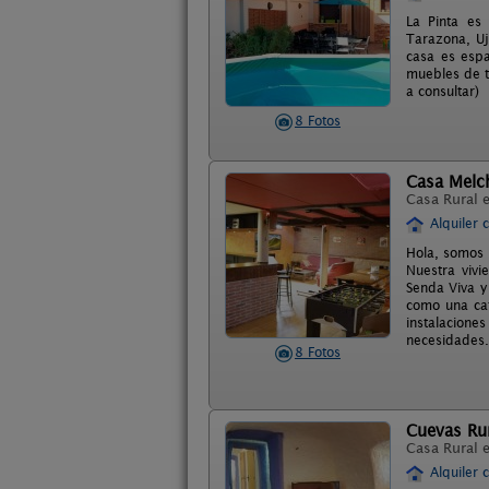
La Pinta es 
Tarazona, Uj
casa es espa
muebles de t
a consultar)
8 Fotos
Casa Melc
Casa Rural 
Alquiler 
Hola, somos 
Nuestra vivi
Senda Viva y
como una cat
instalacion
necesidades.
8 Fotos
Cuevas Ru
Casa Rural 
Alquiler 