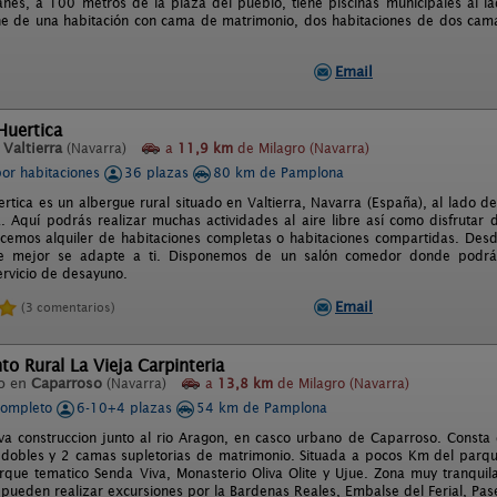
ñes, a 100 metros de la plaza del pueblo, tiene piscinas municipales al l
e de una habitación con cama de matrimonio, dos habitaciones de dos cam
Email
Huertica
n
Valtierra
(Navarra)
a
11,9 km
de Milagro (Navarra)
por habitaciones
36 plazas
80 km de Pamplona
ertica es un albergue rural situado en Valtierra, Navarra (España), al lado d
. Aquí podrás realizar muchas actividades al aire libre así como disfrutar 
ecemos alquiler de habitaciones completas o habitaciones compartidas. Des
e mejor se adapte a ti. Disponemos de un salón comedor donde podrás r
rvicio de desayuno.
Email
(3 comentarios)
o Rural La Vieja Carpinteria
o en
Caparroso
(Navarra)
a
13,8 km
de Milagro (Navarra)
completo
6-10+4 plazas
54 km de Pamplona
a construccion junto al rio Aragon, en casco urbano de Caparroso. Const
 dobles y 2 camas supletorias de matrimonio. Situada a pocos Km del parqu
Parque tematico Senda Viva, Monasterio Oliva Olite y Ujue. Zona muy tranqu
pueden realizar excursiones por la Bardenas Reales, Embalse del Ferial, Pase