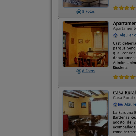
8 Fotos
Apartament
Apartament
Alquiler 
Castildetier
parque Senda
que conside
departament
Admite anima
Biosfera.
8 Fotos
Casa Rural
Casa Rural 
Alquil
La Bardena B
Bardenas Rea
agosto de 2
acompañada c
como hermosa