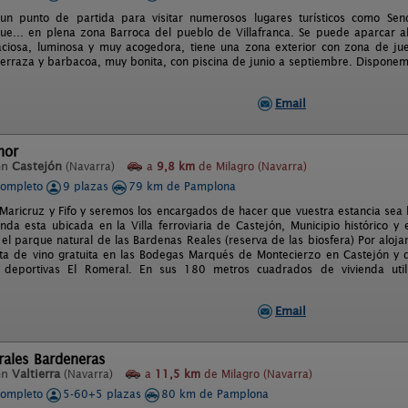
un punto de partida para visitar numerosos lugares turísticos como Send
ue... en plena zona Barroca del pueblo de Villafranca. Se puede aparcar a
ciosa, luminosa y muy acogedora, tiene una zona exterior con zona de jueg
erraza y barbacoa, muy bonita, con piscina de junio a septiembre. Disponem
Email
hor
en
Castejón
(Navarra)
a
9,8 km
de Milagro (Navarra)
completo
9 plazas
79 km de Pamplona
Maricruz y Fifo y seremos los encargados de hacer que vuestra estancia sea l
enda esta ubicada en la Villa ferroviaria de Castejón, Municipio histórico 
 el parque natural de las Bardenas Reales (reserva de las biosfera) Por aloja
a de vino gratuita en las Bodegas Marqués de Montecierzo en Castejón y 
es deportivas El Romeral. En sus 180 metros cuadrados de vivienda uti
Email
rales Bardeneras
en
Valtierra
(Navarra)
a
11,5 km
de Milagro (Navarra)
completo
5-60+5 plazas
80 km de Pamplona