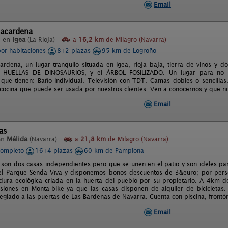
Email
ñacardena
l en
Igea
(La Rioja)
a
16,2 km
de Milagro (Navarra)
por habitaciones
8+2 plazas
95 km de Logroño
ardena, un lugar tranquilo situada en Igea, rioja baja, tierra de vinos y
as HUELLAS DE DINOSAURIOS, y el ÁRBOL FOSILIZADO. Un lugar para no 
 que tienen: Baño individual. Televisión con TDT. Camas dobles o sencillas
ocina que puede ser usada por nuestros clientes. Ven a conocernos y que no
Email
as
en
Mélida
(Navarra)
a
21,8 km
de Milagro (Navarra)
completo
16+4 plazas
60 km de Pamplona
son dos casas independientes pero que se unen en el patio y son ideles pa
el Parque Senda Viva y disponemos bonos descuentos de 3&euro; por pers
dura ecológica criada en la huerta del pueblo por su propietario. A 4km
siones en Monta-bike ya que las casas disponen de alquiler de bicicletas.
legiado a las puertas de Las Bardenas de Navarra. Cuenta con piscina, frontón
Email