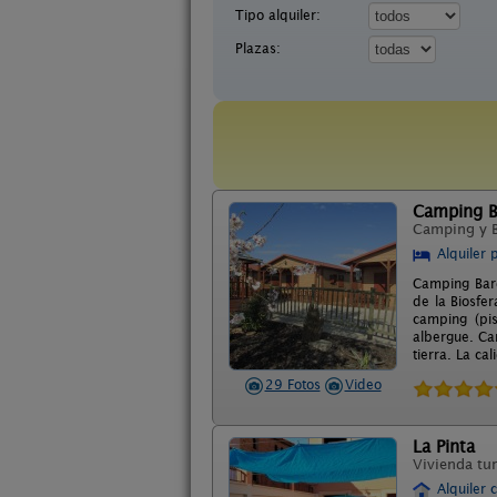
Tipo alquiler:
Plazas:
Camping B
Camping y 
Alquiler 
Camping Bard
de la Biosfe
camping (pi
albergue. Ca
tierra. La ca
29 Fotos
Video
La Pinta
Vivienda tur
Alquiler 