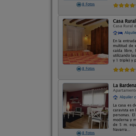
8 Fotos
Casa Rural
Casa Rural 
Alquil
En la entrad
multitud de e
caída libre,
utilizando l
y 1 triple) y
8 Fotos
La Barden
Apartament
Alquiler 
La casa es d
caravista en
personas. El
moderna y mu
de 5 m. equi
Navarra...
8 Fotos