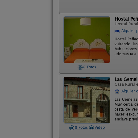
Hostal Pe
Hostal Rura
Alquiler 
Hostal Peñac
visitando l
habitaciones
ademas una c
8 Fotos
Las Gemel
Casa Rural 
Alquiler 
Las Gemelas 
Muy cerca d
cesta de ver
hacer esxcur
enclave privi
8 Fotos
Video