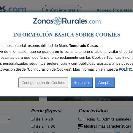
Anúnciate gratis
Acceso Propietar
Busca por pueblo
INFORMACIÓN BÁSICA SOBRE COOKIES
de Milagro
de nuestro portal responsabilidad de
Mario Temprado Casas
.
o de información que se guarda en tu pc, smartphone o tablet al visitar el port
ecesarias para que todo funcione correctamente son las Cookies Técnicas y no ne
rias), personalizadas según tus preferencias y con publicidad ajustada a tus búsq
sactivación desde “Configuración de Cookies”. Más información en nuestra
POLÍTI
Casa Rural Estankoenea
16+2 pers.
28 €
Landetxea
4 pers.
desde
28 €
Artieda (Navarra)
e
Precio (€/pers)
Características
de 1 a 20
Piscina
Admite animales
de 21 a 30
Mostrar más características