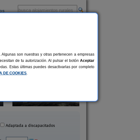
ios
-
al. Algunas son nuestras y otras pertenecen a empresas
cesitan de tu autorización. Al pulsar el botón
Aceptar
uedas. Estas últimas puedes desactivarlas por completo
CA DE COOKIES
.
Camping Bardenas
Casa Rural Casa Ch
200+10 pers.
20 €
Villafranca (Navarra)
Aibar (Navarra)
desde
Adaptada a discapacitados