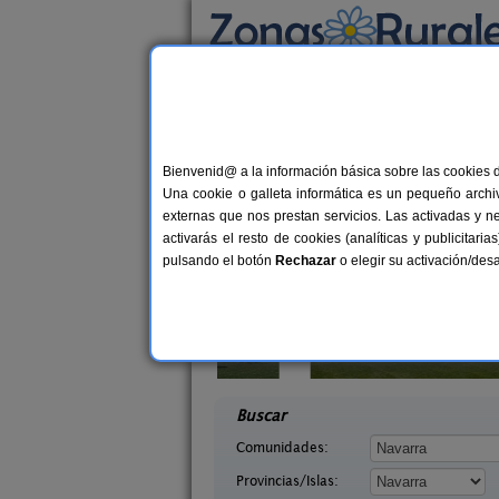
Busca por alojamiento
Alojamientos
>
Navarra
> Milagro
Casas Rurales cerca 
Bienvenid@ a la información básica sobre las cookies 
Una cookie o galleta informática es un pequeño archiv
externas que nos prestan servicios. Las activadas y n
activarás el resto de cookies (analíticas y publicita
pulsando el botón
Rechazar
o elegir su activación/de
abaleta
Hotel Rural Quinto Real
2-8 pers.
24-36+1
36 €
arra)
Eugi (Navarra)
desde
desd
Buscar
Comunidades:
Provincias/Islas: