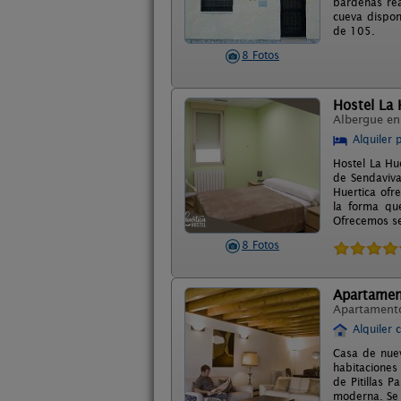
bardenas rea
cueva dispon
de 105.
8 Fotos
Hostel La 
Albergue e
Alquiler 
Hostel La Hu
de Sendaviva
Huertica ofr
la forma qu
Ofrecemos se
8 Fotos
Apartament
Apartament
Alquiler 
Casa de nuev
habitaciones
de Pitillas 
moderna. Se 