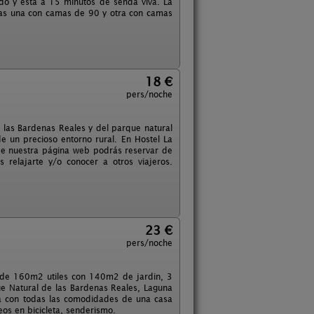
ado y está a 15 minutos de senda viva. La
as una con camas de 90 y otra con camas
18 €
pers/noche
e las Bardenas Reales y del parque natural
de un precioso entorno rural. En Hostel La
de nuestra página web podrás reservar de
elajarte y/o conocer a otros viajeros.
23 €
pers/noche
a de 160m2 utiles con 140m2 de jardin, 3
e Natural de las Bardenas Reales, Laguna
ila con todas las comodidades de una casa
os en bicicleta, senderismo.