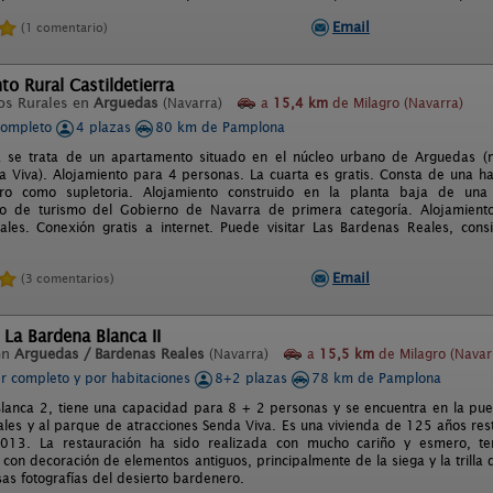
Email
(1 comentario)
o Rural Castildetierra
os Rurales en
Arguedas
(Navarra)
a
15,4 km
de Milagro (Navarra)
completo
4 plazas
80 km de Pamplona
ra se trata de un apartamento situado en el núcleo urbano de Arguedas (
 Viva). Alojamiento para 4 personas. La cuarta es gratis. Consta de una hab
ro como supletoria. Alojamiento construido en la planta baja de una v
o de turismo del Gobierno de Navarra de primera categoría. Alojamient
les. Conexión gratis a internet. Puede visitar Las Bardenas Reales, con
Email
(3 comentarios)
 La Bardena Blanca II
en
Arguedas / Bardenas Reales
(Navarra)
a
15,5 km
de Milagro (Navar
er completo y por habitaciones
8+2 plazas
78 km de Pamplona
lanca 2, tiene una capacidad para 8 + 2 personas y se encuentra en la pue
les y al parque de atracciones Senda Viva. Es una vivienda de 125 años rest
013. La restauración ha sido realizada con mucho cariño y esmero, ten
on decoración de elementos antiguos, principalmente de la siega y la trilla 
s fotografías del desierto bardenero.