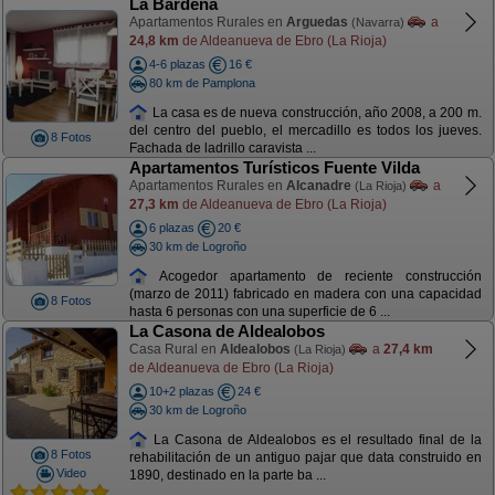
La Bardena
Apartamentos Rurales en
Arguedas
a
(Navarra)
24,8 km
de Aldeanueva de Ebro (La Rioja)
4-6 plazas
16 €
80 km de Pamplona
La casa es de nueva construcción, año 2008, a 200 m.
del centro del pueblo, el mercadillo es todos los jueves.
8 Fotos
Fachada de ladrillo caravista ...
Apartamentos Turísticos Fuente Vilda
Apartamentos Rurales en
Alcanadre
a
(La Rioja)
27,3 km
de Aldeanueva de Ebro (La Rioja)
6 plazas
20 €
30 km de Logroño
Acogedor apartamento de reciente construcción
(marzo de 2011) fabricado en madera con una capacidad
8 Fotos
hasta 6 personas con una superficie de 6 ...
La Casona de Aldealobos
Casa Rural en
Aldealobos
a
27,4 km
(La Rioja)
de Aldeanueva de Ebro (La Rioja)
10+2 plazas
24 €
30 km de Logroño
La Casona de Aldealobos es el resultado final de la
8 Fotos
rehabilitación de un antiguo pajar que data construido en
Video
1890, destinado en la parte ba ...