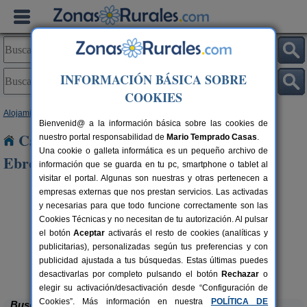
INFORMACIÓN BÁSICA SOBRE
COOKIES
Alojamientos
>
La Rioja
> Aldeanueva de Ebro
Bienvenid@ a la información básica sobre las cookies de
Casas Rurales cerca de Aldeanueva de
nuestro portal responsabilidad de
Mario Temprado Casas
.
Una cookie o galleta informática es un pequeño archivo de
Ebro
información que se guarda en tu pc, smartphone o tablet al
visitar el portal. Algunas son nuestras y otras pertenecen a
empresas externas que nos prestan servicios. Las activadas
y necesarias para que todo funcione correctamente son las
Cookies Técnicas y no necesitan de tu autorización. Al pulsar
el botón
Aceptar
activarás el resto de cookies (analíticas y
publicitarias), personalizadas según tus preferencias y con
publicidad ajustada a tus búsquedas. Estas últimas puedes
La Posada del Santo
rs.
2-8+1 pers.
 €
38 €
Cañas (La Rioja)
desde
desactivarlas por completo pulsando el botón
Rechazar
o
elegir su activación/desactivación desde “Configuración de
Cookies”. Más información en nuestra
POLÍTICA DE
Buscar