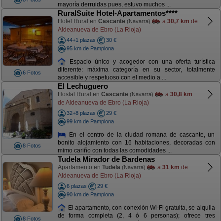
mayoría derruidas pues, estuvo muchos ...
RuralSuite Hotel-Apartamentos****
Hotel Rural en
Cascante
a
30,7 km
de
(Navarra)
Aldeanueva de Ebro (La Rioja)
44+1 plazas
30 €
95 km de Pamplona
Espacio único y acogedor con una oferta turística
diferente: máxima categoría en su sector, totalmente
6 Fotos
accesible y respetuoso con el medio a ...
El Lechuguero
Hostal Rural en
Cascante
a
30,8 km
(Navarra)
de Aldeanueva de Ebro (La Rioja)
32+8 plazas
29 €
99 km de Pamplona
En el centro de la ciudad romana de cascante, un
bonito alojamiento con 16 habitaciones, decoradas con
8 Fotos
mimo cariño con todas las comodidades ...
Tudela Mirador de Bardenas
Apartamento en
Tudela
a
31 km
de
(Navarra)
Aldeanueva de Ebro (La Rioja)
6 plazas
29 €
90 km de Pamplona
El apartamento, con conexión Wi-Fi gratuita, se alquila
de forma completa (2, 4 ó 6 personas); ofrece tres
8 Fotos