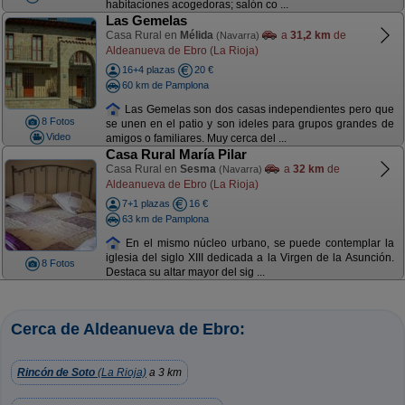
habitaciones acogedoras; salón co ...
Las Gemelas
Casa Rural en
Mélida
a
31,2 km
de
(Navarra)
Aldeanueva de Ebro (La Rioja)
16+4 plazas
20 €
60 km de Pamplona
Las Gemelas son dos casas independientes pero que
8 Fotos
se unen en el patio y son ideles para grupos grandes de
Video
amigos o familiares. Muy cerca del ...
Casa Rural María Pilar
Casa Rural en
Sesma
a
32 km
de
(Navarra)
Aldeanueva de Ebro (La Rioja)
7+1 plazas
16 €
63 km de Pamplona
En el mismo núcleo urbano, se puede contemplar la
iglesia del siglo XIII dedicada a la Virgen de la Asunción.
8 Fotos
Destaca su altar mayor del sig ...
Cerca de Aldeanueva de Ebro:
Rincón de Soto
(La Rioja)
a 3 km