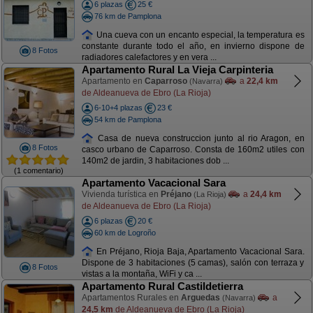
6 plazas
25 €
76 km de Pamplona
Una cueva con un encanto especial, la temperatura es
constante durante todo el año, en invierno dispone de
8 Fotos
radiadores calefactores y en vera ...
Apartamento Rural La Vieja Carpinteria
Apartamento en
Caparroso
a
22,4 km
(Navarra)
de Aldeanueva de Ebro (La Rioja)
6-10+4 plazas
23 €
54 km de Pamplona
Casa de nueva construccion junto al rio Aragon, en
8 Fotos
casco urbano de Caparroso. Consta de 160m2 utiles con
140m2 de jardin, 3 habitaciones dob ...
(1 comentario)
Apartamento Vacacional Sara
Vivienda turística en
Préjano
a
24,4 km
(La Rioja)
de Aldeanueva de Ebro (La Rioja)
6 plazas
20 €
60 km de Logroño
En Préjano, Rioja Baja, Apartamento Vacacional Sara.
Dispone de 3 habitaciones (5 camas), salón con terraza y
8 Fotos
vistas a la montaña, WiFi y ca ...
Apartamento Rural Castildetierra
Apartamentos Rurales en
Arguedas
a
(Navarra)
24,5 km
de Aldeanueva de Ebro (La Rioja)