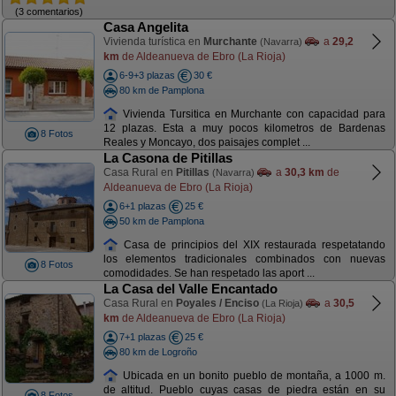
(3 comentarios)
Casa Angelita
Vivienda turística en
Murchante
a
29,2
(Navarra)
km
de Aldeanueva de Ebro (La Rioja)
6-9+3 plazas
30 €
80 km de Pamplona
Vivienda Tursitica en Murchante con capacidad para
12 plazas. Esta a muy pocos kilometros de Bardenas
8 Fotos
Reales y Moncayo, dos paisajes complet ...
La Casona de Pitillas
Casa Rural en
Pitillas
a
30,3 km
de
(Navarra)
Aldeanueva de Ebro (La Rioja)
6+1 plazas
25 €
50 km de Pamplona
Casa de principios del XIX restaurada respetatando
los elementos tradicionales combinados con nuevas
8 Fotos
comodidades. Se han respetado las aport ...
La Casa del Valle Encantado
Casa Rural en
Poyales / Enciso
a
30,5
(La Rioja)
km
de Aldeanueva de Ebro (La Rioja)
7+1 plazas
25 €
80 km de Logroño
Ubicada en un bonito pueblo de montaña, a 1000 m.
de altitud. Pueblo cuyas casas de piedra están en su
8 Fotos