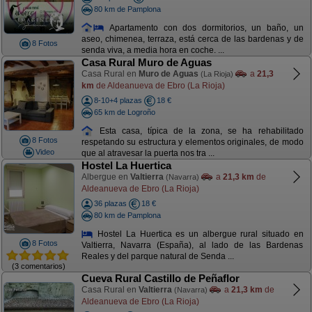
80 km de Pamplona
Apartamento con dos dormitorios, un baño, un
aseo, chimenea, terraza, está cerca de las bardenas y de
8 Fotos
senda viva, a media hora en coche. ...
Casa Rural Muro de Aguas
Casa Rural en
Muro de Aguas
a
21,3
(La Rioja)
km
de Aldeanueva de Ebro (La Rioja)
8-10+4 plazas
18 €
65 km de Logroño
Esta casa, típica de la zona, se ha rehabilitado
8 Fotos
respetando su estructura y elementos originales, de modo
Video
que al atravesar la puerta nos tra ...
Hostel La Huertica
Albergue en
Valtierra
a
21,3 km
de
(Navarra)
Aldeanueva de Ebro (La Rioja)
36 plazas
18 €
80 km de Pamplona
Hostel La Huertica es un albergue rural situado en
8 Fotos
Valtierra, Navarra (España), al lado de las Bardenas
Reales y del parque natural de Senda ...
(3 comentarios)
Cueva Rural Castillo de Peñaflor
Casa Rural en
Valtierra
a
21,3 km
de
(Navarra)
Aldeanueva de Ebro (La Rioja)