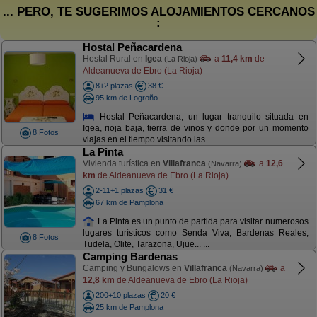
... PERO, TE SUGERIMOS ALOJAMIENTOS CERCANOS
:
Hostal Peñacardena
Hostal Rural en
Igea
a
11,4 km
de
(La Rioja)
Aldeanueva de Ebro (La Rioja)
8+2 plazas
38 €
95 km de Logroño
Hostal Peñacardena, un lugar tranquilo situada en
Igea, rioja baja, tierra de vinos y donde por un momento
8 Fotos
viajas en el tiempo visitando las ...
La Pinta
Vivienda turística en
Villafranca
a
12,6
(Navarra)
km
de Aldeanueva de Ebro (La Rioja)
2-11+1 plazas
31 €
67 km de Pamplona
La Pinta es un punto de partida para visitar numerosos
lugares turísticos como Senda Viva, Bardenas Reales,
8 Fotos
Tudela, Olite, Tarazona, Ujue... ...
Camping Bardenas
Camping y Bungalows en
Villafranca
a
(Navarra)
12,8 km
de Aldeanueva de Ebro (La Rioja)
200+10 plazas
20 €
25 km de Pamplona