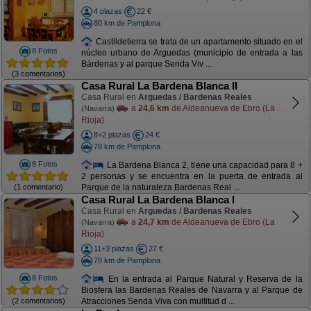
4 plazas
22 €
80 km de Pamplona
Castildetierra se trata de un apartamento situado en el
8 Fotos
núcleo urbano de Arguedas (municipio de entrada a las
Bárdenas y al parque Senda Viv ...
(3 comentarios)
Casa Rural La Bardena Blanca II
Casa Rural en
Arguedas / Bardenas Reales
a
24,6 km
de Aldeanueva de Ebro (La
(Navarra)
Rioja)
8+2 plazas
24 €
78 km de Pamplona
8 Fotos
La Bardena Blanca 2, tiene una capacidad para 8 +
2 personas y se encuentra en la puerta de entrada al
(1 comentario)
Parque de la naturaleza Bardenas Real ...
Casa Rural La Bardena Blanca I
Casa Rural en
Arguedas / Bardenas Reales
a
24,7 km
de Aldeanueva de Ebro (La
(Navarra)
Rioja)
11+3 plazas
27 €
78 km de Pamplona
8 Fotos
En la entrada al Parque Natural y Reserva de la
Biosfera las Bardenas Reales de Navarra y al Parque de
(2 comentarios)
Atracciones Senda Viva con multitud d ...