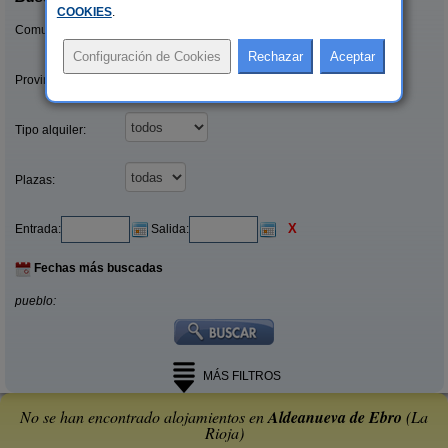
COOKIES
.
Comunidades:
Provincias/Islas:
Tipo alquiler:
Plazas:
X
Entrada:
Salida:
Fechas más buscadas
pueblo:
MÁS FILTROS
No se han encontrado alojamientos en
Aldeanueva de Ebro
(La
Rioja)