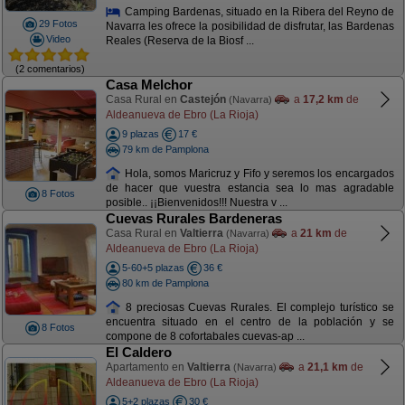
Camping Bardenas, situado en la Ribera del Reyno de
29 Fotos
Navarra les ofrece la posibilidad de disfrutar, las Bardenas
Video
Reales (Reserva de la Biosf ...
(2 comentarios)
Casa Melchor
Casa Rural en
Castejón
a
17,2 km
de
(Navarra)
Aldeanueva de Ebro (La Rioja)
9 plazas
17 €
79 km de Pamplona
Hola, somos Maricruz y Fifo y seremos los encargados
de hacer que vuestra estancia sea lo mas agradable
8 Fotos
posible.. ¡¡Bienvenidos!!! Nuestra v ...
Cuevas Rurales Bardeneras
Casa Rural en
Valtierra
a
21 km
de
(Navarra)
Aldeanueva de Ebro (La Rioja)
5-60+5 plazas
36 €
80 km de Pamplona
8 preciosas Cuevas Rurales. El complejo turístico se
encuentra situado en el centro de la población y se
8 Fotos
compone de 8 cofortabales cuevas-ap ...
El Caldero
Apartamento en
Valtierra
a
21,1 km
de
(Navarra)
Aldeanueva de Ebro (La Rioja)
5+2 plazas
30 €