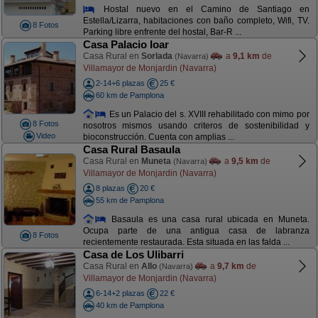
Hostal nuevo en el Camino de Santiago en
Estella/Lizarra, habitaciones con baño completo, Wifi, TV.
8 Fotos
Parking libre enfrente del hostal, Bar-R ...
Casa Palacio Ioar
Casa Rural en
Sorlada
a
9,1 km
de
(Navarra)
Villamayor de Monjardin (Navarra)
2-14+6 plazas
25 €
60 km de Pamplona
Es un Palacio del s. XVIII rehabilitado con mimo por
8 Fotos
nosotros mismos usando criteros de sostenibilidad y
Video
bioconstrucción. Cuenta con amplias ...
Casa Rural Basaula
Casa Rural en
Muneta
a
9,5 km
de
(Navarra)
Villamayor de Monjardin (Navarra)
8 plazas
20 €
55 km de Pamplona
Basaula es una casa rural ubicada en Muneta.
Ocupa parte de una antigua casa de labranza
8 Fotos
recientemente restaurada. Esta situada en las falda ...
Casa de Los Ulibarri
Casa Rural en
Allo
a
9,7 km
de
(Navarra)
Villamayor de Monjardin (Navarra)
6-14+2 plazas
22 €
40 km de Pamplona