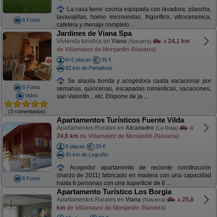
La casa tiene: cocina equipada con lavadora, plancha,
lavavajillas, horno microondas, frigorífico, vitroceramica,
8 Fotos
cafetera y menaje completo ...
Jardines de Viana Spa
Vivienda turística en
Viana
a
24,1 km
(Navarra)
de Villamayor de Monjardin (Navarra)
6+2 plazas
35 €
82 km de Pamplona
Se alquila bonita y acogedora casita vacacional por
8 Fotos
semanas, quincenas, escapadas románticas, vacaciones,
Video
san Valentín... etc. Dispone de ja ...
(3 comentarios)
Apartamentos Turísticos Fuente Vilda
Apartamentos Rurales en
Alcanadre
a
(La Rioja)
24,8 km
de Villamayor de Monjardin (Navarra)
6 plazas
20 €
30 km de Logroño
Acogedor apartamento de reciente construcción
(marzo de 2011) fabricado en madera con una capacidad
8 Fotos
hasta 6 personas con una superficie de 6 ...
Apartamento Turístico Los Borgia
Apartamentos Rurales en
Viana
a
25,6
(Navarra)
km
de Villamayor de Monjardin (Navarra)