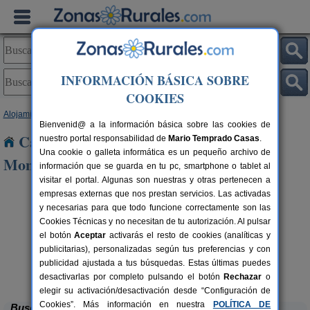
INFORMACIÓN BÁSICA SOBRE
COOKIES
Alojamientos
>
Navarra
> Villamayor de Monjardin
Bienvenid@ a la información básica sobre las cookies de
Casas Rurales cerca de Villamayor de
nuestro portal responsabilidad de
Mario Temprado Casas
.
Una cookie o galleta informática es un pequeño archivo de
Monjardin
información que se guarda en tu pc, smartphone o tablet al
visitar el portal. Algunas son nuestras y otras pertenecen a
empresas externas que nos prestan servicios. Las activadas
y necesarias para que todo funcione correctamente son las
Cookies Técnicas y no necesitan de tu autorización. Al pulsar
el botón
Aceptar
activarás el resto de cookies (analíticas y
publicitarias), personalizadas según tus preferencias y con
publicidad ajustada a tus búsquedas. Estas últimas puedes
Hotel Rural Quinto Real
rs.
24-36+14 pers.
 €
28 €
Eugi (Navarra)
desde
desactivarlas por completo pulsando el botón
Rechazar
o
elegir su activación/desactivación desde “Configuración de
Cookies”. Más información en nuestra
POLÍTICA DE
Buscar