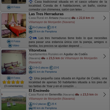
Casa tradicional situada en el casco urbano de la
localidad. Consta de 4 habitaciones, un baño, cocina-
8 Fotos
comedor con chimenea, salón con telev ...
Las Tres Herraduras
Casa Rural en
Artazu
a
22,6 km
de
(Navarra)
Villamayor de Monjardin (Navarra)
6+3 plazas
20 €
28 km de Pamplona
Las tres herraduras tiene todo lo que necesitas
8 Fotos
para pasar una estancia única con tu pareja, amigos o
Video
familia, los precios se ajustan depend ...
Vitoretxea
Apartamentos Rurales en
Aguilar de Codés
a
23,5 km
de Villamayor de Monjardin
(Navarra)
(Navarra)
2-6+2 plazas
23 €
81 km de Pamplona
8 Fotos
Una pequeña casa situada en Aguilar de Codés, una
localidad de apenas 50 habitantes situada a los pies de
(3 comentarios)
las faldas de Yoar y en el corazón ...
El Encinedo
Casa Rural en
Genevilla
a
23,5 km
de
(Navarra)
Villamayor de Monjardin (Navarra)
6+2 plazas
25 €
80 km de Pamplona