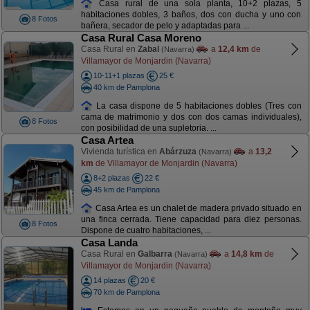
Casa rural de una sola planta, 10+2 plazas, 5
habitaciones dobles, 3 baños, dos con ducha y uno con
8 Fotos
bañera, secador de pelo y adaptadas para ...
Casa Rural Casa Moreno
Casa Rural en
Zabal
a
12,4 km
de
(Navarra)
Villamayor de Monjardin (Navarra)
10-11+1 plazas
25 €
40 km de Pamplona
La casa dispone de 5 habitaciones dobles (Tres con
cama de matrimonio y dos con dos camas individuales),
8 Fotos
con posibilidad de una supletoria. ...
Casa Artea
Vivienda turística en
Abárzuza
a
13,2
(Navarra)
km
de Villamayor de Monjardin (Navarra)
8+2 plazas
22 €
45 km de Pamplona
Casa Artea es un chalet de madera privado situado en
una finca cerrada. Tiene capacidad para diez personas.
8 Fotos
Dispone de cuatro habitaciones, ...
Casa Landa
Casa Rural en
Galbarra
a
14,8 km
de
(Navarra)
Villamayor de Monjardin (Navarra)
14 plazas
20 €
70 km de Pamplona