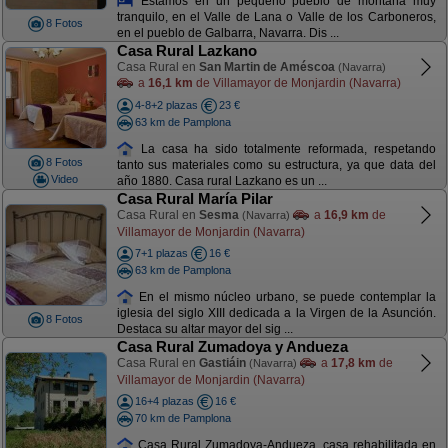
Estamos en un pequeño pueblo de montaña muy
tranquilo, en el Valle de Lana o Valle de los Carboneros,
8 Fotos
en el pueblo de Galbarra, Navarra. Dis ...
Casa Rural Lazkano
Casa Rural en
San Martin de Améscoa
(Navarra)
a
16,1 km
de Villamayor de Monjardin (Navarra)
4-8+2 plazas
23 €
63 km de Pamplona
La casa ha sido totalmente reformada, respetando
8 Fotos
tanto sus materiales como su estructura, ya que data del
Video
año 1880. Casa rural Lazkano es un ...
Casa Rural María Pilar
Casa Rural en
Sesma
a
16,9 km
de
(Navarra)
Villamayor de Monjardin (Navarra)
7+1 plazas
16 €
63 km de Pamplona
En el mismo núcleo urbano, se puede contemplar la
iglesia del siglo XIII dedicada a la Virgen de la Asunción.
8 Fotos
Destaca su altar mayor del sig ...
Casa Rural Zumadoya y Andueza
Casa Rural en
Gastiáin
a
17,8 km
de
(Navarra)
Villamayor de Monjardin (Navarra)
16+4 plazas
16 €
70 km de Pamplona
Casa Rural Zumadoya-Andueza, casa rehabilitada en