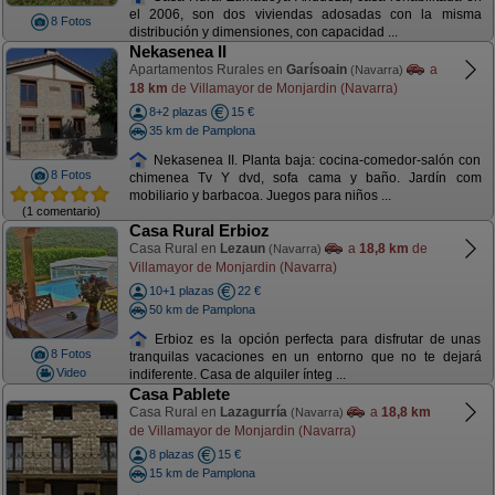
el 2006, son dos viviendas adosadas con la misma
8 Fotos
distribución y dimensiones, con capacidad ...
Nekasenea II
Apartamentos Rurales en
Garísoain
a
(Navarra)
18 km
de Villamayor de Monjardin (Navarra)
8+2 plazas
15 €
35 km de Pamplona
Nekasenea II. Planta baja: cocina-comedor-salón con
8 Fotos
chimenea Tv Y dvd, sofa cama y baño. Jardín com
mobiliario y barbacoa. Juegos para niños ...
(1 comentario)
Casa Rural Erbioz
Casa Rural en
Lezaun
a
18,8 km
de
(Navarra)
Villamayor de Monjardin (Navarra)
10+1 plazas
22 €
50 km de Pamplona
Erbioz es la opción perfecta para disfrutar de unas
8 Fotos
tranquilas vacaciones en un entorno que no te dejará
Video
indiferente. Casa de alquiler ínteg ...
Casa Pablete
Casa Rural en
Lazagurría
a
18,8 km
(Navarra)
de Villamayor de Monjardin (Navarra)
8 plazas
15 €
15 km de Pamplona