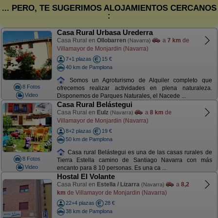
... PERO, TE SUGERIMOS ALOJAMIENTOS CERCANOS
:
Casa Rural Urbasa Urederra
Casa Rural en
Ollobarren
a
7 km
de
(Navarra)
Villamayor de Monjardin (Navarra)
7+1 plazas
15 €
40 km de Pamplona
Somos un Agroturismo de Alquiler completo que
8 Fotos
ofrecemos realizar actividades en plena naturaleza.
Video
Disponemos de Parques Naturales, el Nacede ...
Casa Rural Belástegui
Casa Rural en
Eulz
a
8 km
de
(Navarra)
Villamayor de Monjardin (Navarra)
8+2 plazas
19 €
50 km de Pamplona
Casa rural Belástegui es una de las casas rurales de
8 Fotos
Tierra Estella camino de Santiago Navarra con más
Video
encanto para 8 10 personas. Es una ca ...
Hostal El Volante
Casa Rural en
Estella / Lizarra
a
8,2
(Navarra)
km
de Villamayor de Monjardin (Navarra)
22+4 plazas
28 €
38 km de Pamplona