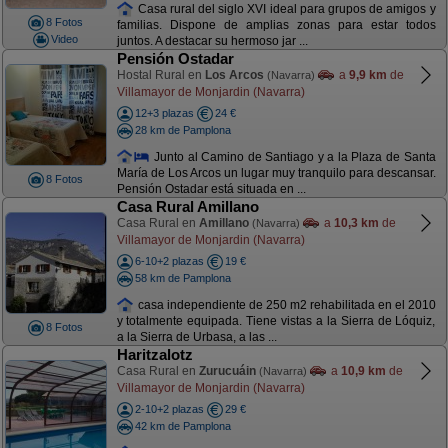
Casa rural del siglo XVI ideal para grupos de amigos y
8 Fotos
familias. Dispone de amplias zonas para estar todos
Video
juntos. A destacar su hermoso jar ...
Pensión Ostadar
Hostal Rural en
Los Arcos
a
9,9 km
de
(Navarra)
Villamayor de Monjardin (Navarra)
12+3 plazas
24 €
28 km de Pamplona
Junto al Camino de Santiago y a la Plaza de Santa
María de Los Arcos un lugar muy tranquilo para descansar.
8 Fotos
Pensión Ostadar está situada en ...
Casa Rural Amillano
Casa Rural en
Amillano
a
10,3 km
de
(Navarra)
Villamayor de Monjardin (Navarra)
6-10+2 plazas
19 €
58 km de Pamplona
casa independiente de 250 m2 rehabilitada en el 2010
y totalmente equipada. Tiene vistas a la Sierra de Lóquiz,
8 Fotos
a la Sierra de Urbasa, a las ...
Haritzalotz
Casa Rural en
Zurucuáin
a
10,9 km
de
(Navarra)
Villamayor de Monjardin (Navarra)
2-10+2 plazas
29 €
42 km de Pamplona