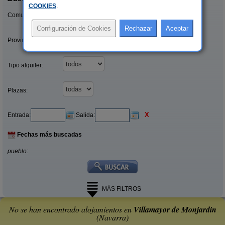
COOKIES
.
Comunidades:
Provincias/Islas:
Tipo alquiler:
Plazas:
X
Entrada:
Salida:
Fechas más buscadas
pueblo:
MÁS FILTROS
No se han encontrado alojamientos en
Villamayor de Monjardin
(Navarra)