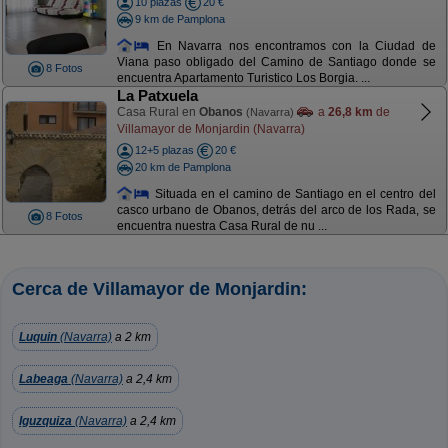
10 plazas
20 €
9 km de Pamplona
En Navarra nos encontramos con la Ciudad de
Viana paso obligado del Camino de Santiago donde se
8 Fotos
encuentra Apartamento Turistico Los Borgia. ...
La Patxuela
Casa Rural en
Obanos
a
26,8 km
de
(Navarra)
Villamayor de Monjardin (Navarra)
12+5 plazas
20 €
20 km de Pamplona
Situada en el camino de Santiago en el centro del
casco urbano de Obanos, detrás del arco de los Rada, se
8 Fotos
encuentra nuestra Casa Rural de nu ...
Cerca de Villamayor de Monjardin:
Luquin
(Navarra)
a 2 km
Labeaga
(Navarra)
a 2,4 km
Iguzquiza
(Navarra)
a 2,4 km