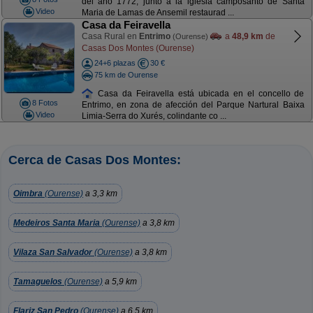
del año 1772, junto a la iglesia camposanto de Santa
Video
Maria de Lamas de Ansemil restaurad ...
Casa da Feiravella
Casa Rural en
Entrimo
a
48,9 km
de
(Ourense)
Casas Dos Montes (Ourense)
24+6 plazas
30 €
75 km de Ourense
Casa da Feiravella está ubicada en el concello de
8 Fotos
Entrimo, en zona de afección del Parque Nartural Baixa
Video
Limia-Serra do Xurés, colindante co ...
Cerca de Casas Dos Montes:
Oimbra
(Ourense)
a 3,3 km
Medeiros Santa Maria
(Ourense)
a 3,8 km
Vilaza San Salvador
(Ourense)
a 3,8 km
Tamaguelos
(Ourense)
a 5,9 km
Flariz San Pedro
(Ourense)
a 6,5 km