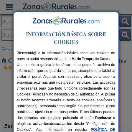
INFORMACIÓN BÁSICA SOBRE
COOKIES
Alojamientos
>
Galicia
>
Ourense
> Casas Dos Montes
Bienvenid@ a la información básica sobre las cookies de
Casas Rurales cerca de Casas Dos Montes
nuestro portal responsabilidad de
Mario Temprado Casas
.
Una cookie o galleta informática es un pequeño archivo de
información que se guarda en tu pc, smartphone o tablet al
visitar el portal. Algunas son nuestras y otras pertenecen a
empresas externas que nos prestan servicios. Las activadas
y necesarias para que todo funcione correctamente son las
Cookies Técnicas y no necesitan de tu autorización. Al pulsar
el botón
Aceptar
activarás el resto de cookies (analíticas y
publicitarias), personalizadas según tus preferencias y con
Reitoral de Chandrexa
rs.
6+3 pers.
 €
27 €
publicidad ajustada a tus búsquedas. Estas últimas puedes
Parada Do Sil (Ourense)
desde
desactivarlas por completo pulsando el botón
Rechazar
o
elegir su activación/desactivación desde “Configuración de
Buscar
Cookies”. Más información en nuestra
POLÍTICA DE