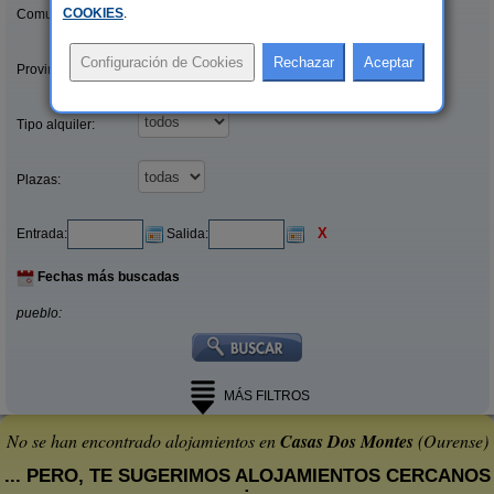
COOKIES
.
Comunidades:
Provincias/Islas:
Tipo alquiler:
Plazas:
X
Entrada:
Salida:
Fechas más buscadas
pueblo:
MÁS FILTROS
No se han encontrado alojamientos en
Casas Dos Montes
(Ourense)
... PERO, TE SUGERIMOS ALOJAMIENTOS CERCANOS
: