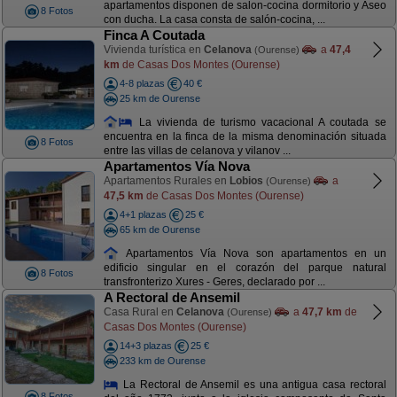
apartamentos disponen de salon-cocina dormitorio y Aseo
8 Fotos
con ducha. La casa consta de salón-cocina, ...
Finca A Coutada
Vivienda turística en
Celanova
a
47,4
(Ourense)
km
de Casas Dos Montes (Ourense)
4-8 plazas
40 €
25 km de Ourense
La vivienda de turismo vacacional A coutada se
encuentra en la finca de la misma denominación situada
8 Fotos
entre las villas de celanova y vilanov ...
Apartamentos Vía Nova
Apartamentos Rurales en
Lobios
a
(Ourense)
47,5 km
de Casas Dos Montes (Ourense)
4+1 plazas
25 €
65 km de Ourense
Apartamentos Vía Nova son apartamentos en un
edificio singular en el corazón del parque natural
8 Fotos
transfronterizo Xures - Geres, declarado por ...
A Rectoral de Ansemil
Casa Rural en
Celanova
a
47,7 km
de
(Ourense)
Casas Dos Montes (Ourense)
14+3 plazas
25 €
233 km de Ourense
La Rectoral de Ansemil es una antigua casa rectoral
8 Fotos