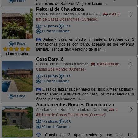
8 Fotos
ourensano de Rairiz de Veiga en la com ...
Reitoral de Chandrexa
Casa Rural en
Parada Do Sil
a
41,2
(Ourense)
km
de Casas Dos Montes (Ourense)
6+3 plazas
27 €
47 km de Ourense
Antigua casa en piedra y madera. Dispone de 3
8 Fotos
habitaciones dobles con baño, además de ser vivienda
familiar. Tranquilidad y entorno de gran ...
(1 comentario)
Casa Baralló
Casa Rural en
Lobios
a
45,8 km
de
(Ourense)
Casas Dos Montes (Ourense)
7+1 plazas
24 €
67 km de Ourense
Casa de labranza de finales del siglo XIX rehabilitada,
manteniendo la estructura original y los materiales de la
8 Fotos
época, piedra y madera. Di ...
Apartamentos Rurales Ocombarrizo
Apartamentos Rurales en
Lobios
a
(Ourense)
46,1 km
de Casas Dos Montes (Ourense)
4+2 plazas
30 €
60 km de Ourense
Consta de 2 apartamentos y una casa. Los