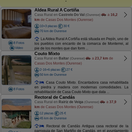
Aldea Rural A Cortiña
Casa Rural en
Castrelo Do Val
a
16,2
(Ourense)
km
de Casas Dos Montes (Ourense)
10+3 plazas
30 €
70 km de Ourense
La Aldea Rural A Cortiña está situada en Pepín, uno de
8 Fotos
los pueblos con encanto de la comarca de Monterrei, al
Video
pie de los montes que dan form ...
Couto Mixto
Casa Rural en
Baltar
a
23,7 km
de
(Ourense)
Casas Dos Montes (Ourense)
2-16+6 plazas
27 €
50 km de Ourense
Casa Couto Mixto. Encantadora casa rehabilitada
en piedra y madera con modernas comodidades. La
8 Fotos
rehabilitación de Casa Couto Mixto que data ...
Rectoral de Candás
Casa Rural en
Rairiz de Veiga
a
37,9
(Ourense)
km
de Casas Dos Montes (Ourense)
12 plazas
25 €
45 km de Ourense
Rectoral de Candás Antigua casa rectoral de la
parroquia de San Martiño de Candás, en el ayuntamiento