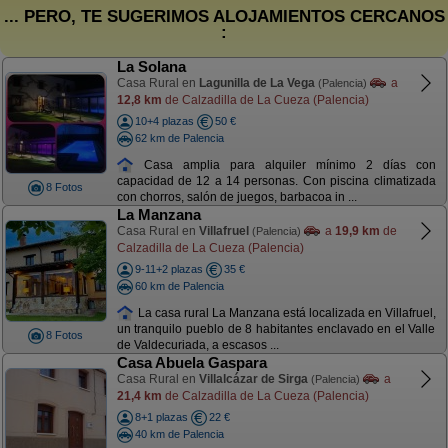
... PERO, TE SUGERIMOS ALOJAMIENTOS CERCANOS
:
La Solana
Casa Rural en
Lagunilla de La Vega
a
(Palencia)
12,8 km
de Calzadilla de La Cueza (Palencia)
10+4 plazas
50 €
62 km de Palencia
Casa amplia para alquiler mínimo 2 días con
capacidad de 12 a 14 personas. Con piscina climatizada
8 Fotos
con chorros, salón de juegos, barbacoa in ...
La Manzana
Casa Rural en
Villafruel
a
19,9 km
de
(Palencia)
Calzadilla de La Cueza (Palencia)
9-11+2 plazas
35 €
60 km de Palencia
La casa rural La Manzana está localizada en Villafruel,
un tranquilo pueblo de 8 habitantes enclavado en el Valle
8 Fotos
de Valdecuriada, a escasos ...
Casa Abuela Gaspara
Casa Rural en
Villalcázar de Sirga
a
(Palencia)
21,4 km
de Calzadilla de La Cueza (Palencia)
8+1 plazas
22 €
40 km de Palencia