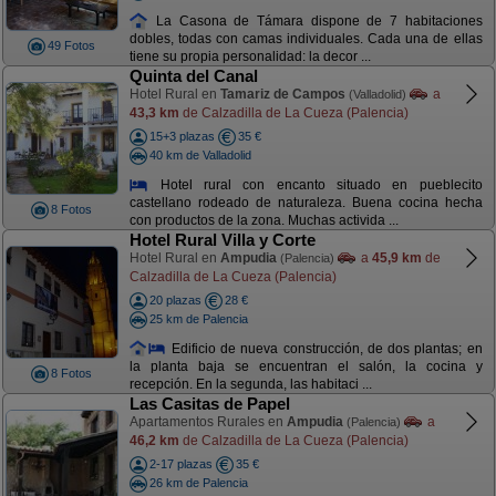
La Casona de Támara dispone de 7 habitaciones
dobles, todas con camas individuales. Cada una de ellas
49 Fotos
tiene su propia personalidad: la decor ...
Quinta del Canal
Hotel Rural en
Tamariz de Campos
a
(Valladolid)
43,3 km
de Calzadilla de La Cueza (Palencia)
15+3 plazas
35 €
40 km de Valladolid
Hotel rural con encanto situado en pueblecito
castellano rodeado de naturaleza. Buena cocina hecha
8 Fotos
con productos de la zona. Muchas activida ...
Hotel Rural Villa y Corte
Hotel Rural en
Ampudia
a
45,9 km
de
(Palencia)
Calzadilla de La Cueza (Palencia)
20 plazas
28 €
25 km de Palencia
Edificio de nueva construcción, de dos plantas; en
la planta baja se encuentran el salón, la cocina y
8 Fotos
recepción. En la segunda, las habitaci ...
Las Casitas de Papel
Apartamentos Rurales en
Ampudia
a
(Palencia)
46,2 km
de Calzadilla de La Cueza (Palencia)
2-17 plazas
35 €
26 km de Palencia