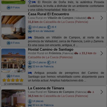
El Rincón de Doña Inés, la auténtica Posada
Castellana, le invita a disfrutar de un ambiente confortable
8 Fotos
y una cálida hospitalidad. Más de m ...
Casa Rural El Encuentro
Casa Rural en
Villalón de Campos
a
(Valladolid)
31,8 km
de Calzadilla de La Cueza (Palencia)
10+2 plazas
35 €
45 km de Valladolid
Situada en Villalón de Campos, al norte de la
provincia de Valladolid, cerca de Palencia, León y Zamora.
8 Fotos
Es una casa con encanto, antigua, d ...
Hostal Camino de Santiago
Hostal Rural en
Frómista
a
33,3 km
de
(Palencia)
Calzadilla de La Cueza (Palencia)
20+2 plazas
25 €
32 km de Palencia
Antigua posada de peregrinos del Camino de
8 Fotos
Santiago que hemos rehabilitado como alojamiento para
un turista actual. Amplias habitaciones dob ...
(2 comentarios)
La Casona de Támara
Casa Rural en
Támara de Campos
a
(Palencia)
36,5 km
de Calzadilla de La Cueza (Palencia)
14 plazas
30 km de Palencia