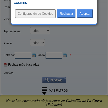
COOKIES
.
Comunidades:
Provincias/Islas:
Tipo alquiler:
Plazas:
X
Entrada:
Salida:
Fechas más buscadas
pueblo:
MÁS FILTROS
No se han encontrado alojamientos en
Calzadilla de La Cueza
(Palencia)