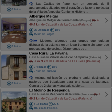
Las Casitas de Papel son un conjunto de 5
apartamentos situados en el corazón de la zona porticada
8 Fotos
de la Villa de Ampudia (Conjunto Históric ...
Albergue Melgar
Albergue en
Melgar de Fernamental
a
(Burgos)
46,4 km
de Calzadilla de La Cueza (Palencia)
25-90 plazas
18 €
45 km de Burgos
Moderno albergue para grupos que quieran
disfrutar de la estancia en un lugar tranquilo sin tener que
8 Fotos
preocuparse de cocinar. Disponemos de ...
Casa Rural La Pavana
Casa Rural en
Valoria del Alcor / Ampudia
(Palencia)
a
47,9 km
de Calzadilla de La Cueza (Palencia)
2-4 plazas
18 €
27 km de Palencia
Antigua edificación de piedra y tapial destinada a
pastores que trabajaban para una casa de labranza.
8 Fotos
Consta de 2 plantas y una bajo cubiert ...
El Molino de Respenda
Casa Rural en
Respenda de la Peña
a
(Palencia)
49,3 km
de Calzadilla de La Cueza (Palencia)
8-13 plazas
20 €
102 km de Palencia