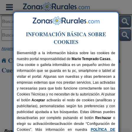
INFORMACIÓN BÁSICA SOBRE
COOKIES
Alojamientos
>
Castilla y León
>
Palencia
> Calzadilla de La Cueza
Bienvenid@ a la información básica sobre las cookies de
Casas Rurales cerca de Calzadilla de La
nuestro portal responsabilidad de
Mario Temprado Casas
.
Una cookie o galleta informática es un pequeño archivo de
Cueza
información que se guarda en tu pc, smartphone o tablet al
visitar el portal. Algunas son nuestras y otras pertenecen a
empresas externas que nos prestan servicios. Las activadas
y necesarias para que todo funcione correctamente son las
Cookies Técnicas y no necesitan de tu autorización. Al pulsar
el botón
Aceptar
activarás el resto de cookies (analíticas y
publicitarias), personalizadas según tus preferencias y con
publicidad ajustada a tus búsquedas. Estas últimas puedes
Casa Calderón II
rs.
10+1 pers.
 €
30 €
Brañosera (Palencia)
desde
desactivarlas por completo pulsando el botón
Rechazar
o
elegir su activación/desactivación desde “Configuración de
Cookies”. Más información en nuestra
POLÍTICA DE
Buscar