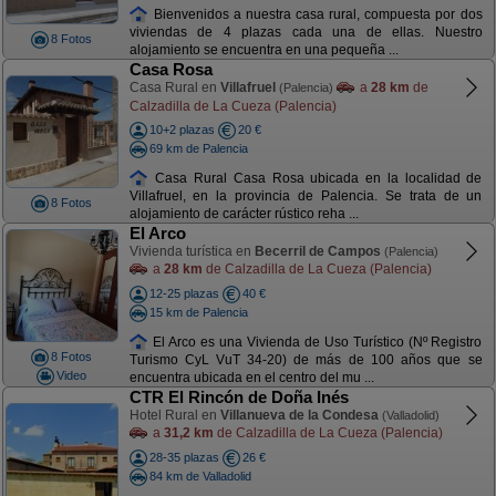
Bienvenidos a nuestra casa rural, compuesta por dos
viviendas de 4 plazas cada una de ellas. Nuestro
8 Fotos
alojamiento se encuentra en una pequeña ...
Casa Rosa
Casa Rural en
Villafruel
a
28 km
de
(Palencia)
Calzadilla de La Cueza (Palencia)
10+2 plazas
20 €
69 km de Palencia
Casa Rural Casa Rosa ubicada en la localidad de
Villafruel, en la provincia de Palencia. Se trata de un
8 Fotos
alojamiento de carácter rústico reha ...
El Arco
Vivienda turística en
Becerril de Campos
(Palencia)
a
28 km
de Calzadilla de La Cueza (Palencia)
12-25 plazas
40 €
15 km de Palencia
El Arco es una Vivienda de Uso Turístico (Nº Registro
8 Fotos
Turismo CyL VuT 34-20) de más de 100 años que se
Video
encuentra ubicada en el centro del mu ...
CTR El Rincón de Doña Inés
Hotel Rural en
Villanueva de la Condesa
(Valladolid)
a
31,2 km
de Calzadilla de La Cueza (Palencia)
28-35 plazas
26 €
84 km de Valladolid