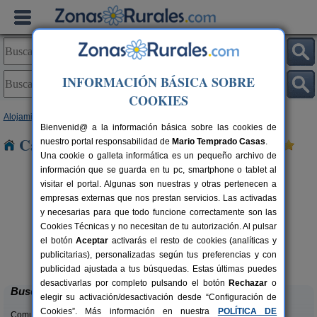
INFORMACIÓN BÁSICA SOBRE
COOKIES
Alojamientos
>
Castilla y León
>
Palencia
> Ledigos
Bienvenid@ a la información básica sobre las cookies de
Casas Rurales cerca de Ledigos
nuestro portal responsabilidad de
Mario Temprado Casas
.
Una cookie o galleta informática es un pequeño archivo de
información que se guarda en tu pc, smartphone o tablet al
visitar el portal. Algunas son nuestras y otras pertenecen a
empresas externas que nos prestan servicios. Las activadas
y necesarias para que todo funcione correctamente son las
Cookies Técnicas y no necesitan de tu autorización. Al pulsar
el botón
Aceptar
activarás el resto de cookies (analíticas y
Casa Calderón II
rs.
10+1 pers.
publicitarias), personalizadas según tus preferencias y con
 €
30 €
Brañosera (Palencia)
desde
publicidad ajustada a tus búsquedas. Estas últimas puedes
desactivarlas por completo pulsando el botón
Rechazar
o
Buscar
elegir su activación/desactivación desde “Configuración de
Cookies”. Más información en nuestra
POLÍTICA DE
Comunidades: