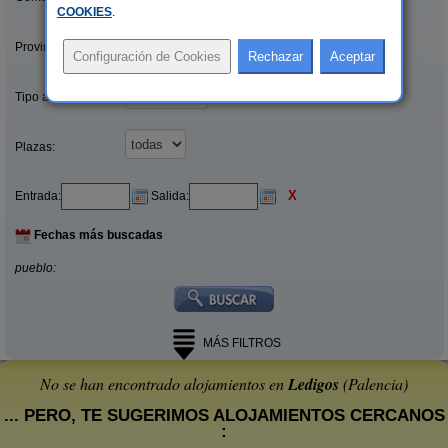
COOKIES
.
Provincias/Islas:
Tipo alquiler:
Plazas:
X
Entrada:
Salida:
Fechas más buscadas
pueblo:
MÁS FILTROS
No se han encontrado alojamientos en
Ledigos
(Palencia)
... PERO, TE SUGERIMOS ALOJAMIENTOS CERCANOS
: