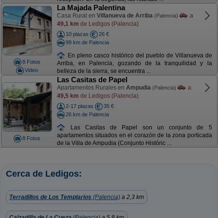
La Majada Palentina
Casa Rural en
Villanueva de Arriba
a
(Palencia)
49,1 km
de Ledigos (Palencia)
10 plazas
26 €
99 km de Palencia
En pleno casco histórico del pueblo de Villanueva de
8 Fotos
Arriba, en Palencia, gozando de la tranquilidad y la
Video
belleza de la sierra, se encuentra ...
Las Casitas de Papel
Apartamentos Rurales en
Ampudia
a
(Palencia)
49,5 km
de Ledigos (Palencia)
2-17 plazas
35 €
26 km de Palencia
Las Casitas de Papel son un conjunto de 5
apartamentos situados en el corazón de la zona porticada
8 Fotos
de la Villa de Ampudia (Conjunto Históric ...
Cerca de Ledigos:
Terradillos de Los Templarios
(Palencia)
a 2,3 km
Calzadilla de La Cueza
(Palencia)
a 5,8 km