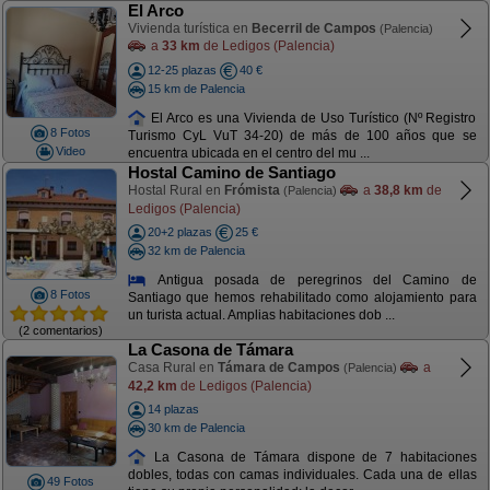
El Arco
Vivienda turística en
Becerril de Campos
(Palencia)
a
33 km
de Ledigos (Palencia)
12-25 plazas
40 €
15 km de Palencia
El Arco es una Vivienda de Uso Turístico (Nº Registro
8 Fotos
Turismo CyL VuT 34-20) de más de 100 años que se
Video
encuentra ubicada en el centro del mu ...
Hostal Camino de Santiago
Hostal Rural en
Frómista
a
38,8 km
de
(Palencia)
Ledigos (Palencia)
20+2 plazas
25 €
32 km de Palencia
Antigua posada de peregrinos del Camino de
8 Fotos
Santiago que hemos rehabilitado como alojamiento para
un turista actual. Amplias habitaciones dob ...
(2 comentarios)
La Casona de Támara
Casa Rural en
Támara de Campos
a
(Palencia)
42,2 km
de Ledigos (Palencia)
14 plazas
30 km de Palencia
La Casona de Támara dispone de 7 habitaciones
dobles, todas con camas individuales. Cada una de ellas
49 Fotos