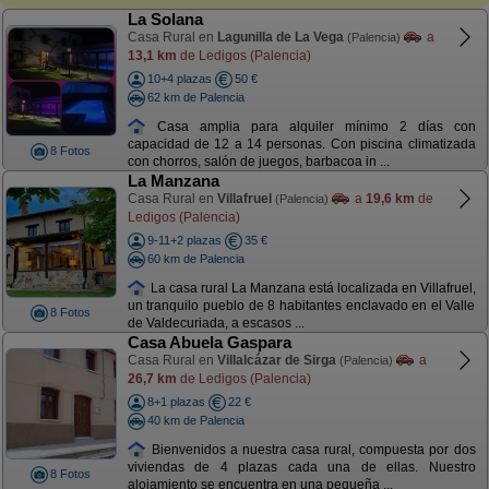
La Solana
Casa Rural en
Lagunilla de La Vega
a
(Palencia)
13,1 km
de Ledigos (Palencia)
10+4 plazas
50 €
62 km de Palencia
Casa amplia para alquiler mínimo 2 días con
capacidad de 12 a 14 personas. Con piscina climatizada
8 Fotos
con chorros, salón de juegos, barbacoa in ...
La Manzana
Casa Rural en
Villafruel
a
19,6 km
de
(Palencia)
Ledigos (Palencia)
9-11+2 plazas
35 €
60 km de Palencia
La casa rural La Manzana está localizada en Villafruel,
un tranquilo pueblo de 8 habitantes enclavado en el Valle
8 Fotos
de Valdecuriada, a escasos ...
Casa Abuela Gaspara
Casa Rural en
Villalcázar de Sirga
a
(Palencia)
26,7 km
de Ledigos (Palencia)
8+1 plazas
22 €
40 km de Palencia
Bienvenidos a nuestra casa rural, compuesta por dos
viviendas de 4 plazas cada una de ellas. Nuestro
8 Fotos
alojamiento se encuentra en una pequeña ...