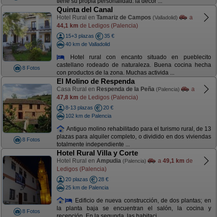
tiene su propia personalidad: la decor ...
Quinta del Canal
Hotel Rural en
Tamariz de Campos
a
(Valladolid)
44,1 km
de Ledigos (Palencia)
15+3 plazas
35 €
40 km de Valladolid
Hotel rural con encanto situado en pueblecito
castellano rodeado de naturaleza. Buena cocina hecha
8 Fotos
con productos de la zona. Muchas activida ...
El Molino de Respenda
Casa Rural en
Respenda de la Peña
a
(Palencia)
47,8 km
de Ledigos (Palencia)
8-13 plazas
20 €
102 km de Palencia
Antiguo molino rehabilitado para el turismo rural, de 13
plazas para alquiler completo, o dividido en dos viviendas
8 Fotos
totalmente independiente ...
Hotel Rural Villa y Corte
Hotel Rural en
Ampudia
a
49,1 km
de
(Palencia)
Ledigos (Palencia)
20 plazas
28 €
25 km de Palencia
Edificio de nueva construcción, de dos plantas; en
la planta baja se encuentran el salón, la cocina y
8 Fotos
recepción. En la segunda, las habitaci ...