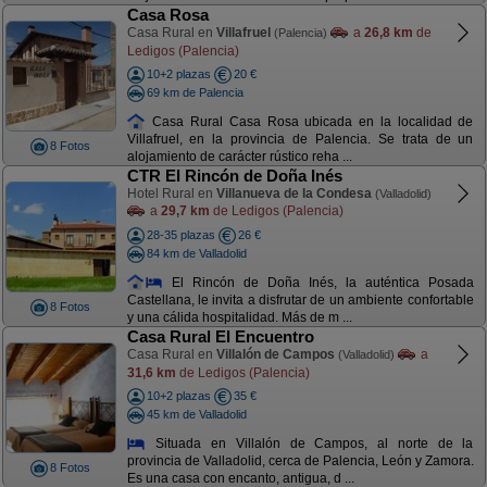
Casa Rosa
Casa Rural en
Villafruel
a
26,8 km
de
(Palencia)
Ledigos (Palencia)
10+2 plazas
20 €
69 km de Palencia
Casa Rural Casa Rosa ubicada en la localidad de
Villafruel, en la provincia de Palencia. Se trata de un
8 Fotos
alojamiento de carácter rústico reha ...
CTR El Rincón de Doña Inés
Hotel Rural en
Villanueva de la Condesa
(Valladolid)
a
29,7 km
de Ledigos (Palencia)
28-35 plazas
26 €
84 km de Valladolid
El Rincón de Doña Inés, la auténtica Posada
Castellana, le invita a disfrutar de un ambiente confortable
8 Fotos
y una cálida hospitalidad. Más de m ...
Casa Rural El Encuentro
Casa Rural en
Villalón de Campos
a
(Valladolid)
31,6 km
de Ledigos (Palencia)
10+2 plazas
35 €
45 km de Valladolid
Situada en Villalón de Campos, al norte de la
provincia de Valladolid, cerca de Palencia, León y Zamora.
8 Fotos
Es una casa con encanto, antigua, d ...