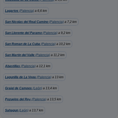
Lagartos
(Palencia)
a 6,6 km
San Nicolas del Real Camino
(Palencia)
a 7,2 km
San Llorente del Paramo
(Palencia)
a 9,2 km
San Roman de La Cuba
(Palencia)
a 10,2 km
San Martin del Valle
(Palencia)
a 11,2 km
Abastillas
(Palencia)
a 12,1 km
Lagunilla de La Vega
(Palencia)
a 13 km
Grajal de Campos
(León)
a 13,4 km
Pozuelos del Rey
(Palencia)
a 13,5 km
Sahagun
(León)
a 13,7 km