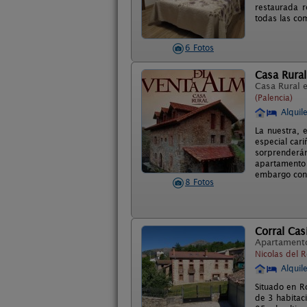
restaurada r
todas las co
6 Fotos
Casa Rural
Casa Rural 
(Palencia)
Alquil
La nuestra, 
especial car
sorprenderán
apartamento 
embargo con l
8 Fotos
Corral Cas
Apartament
Nicolas del R
Alquil
Situado en R
de 3 habitac