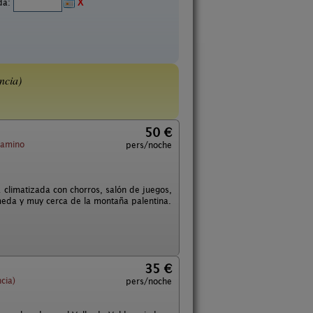
ida:
X
ncia)
50 €
Camino
pers/noche
climatizada con chorros, salón de juegos,
lmeda y muy cerca de la montaña palentina.
35 €
cia)
pers/noche