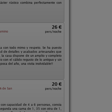
arácter rústico combina perfectamente con
26 €
Camino
pers/noche
ada con todo mimo y respeto. Se ha puesto
ad de detalles y acabados artesanales que
, la casa dispone de un amplio y completo
 con el cálido regusto de lo antiguo y sin
oca del año, una visita inolvidable!!
20 €
m
de San
pers/noche
 con capacidad de 4 a 6 personas, consta
 segunda una cama de 1, 35 con otra de 1,