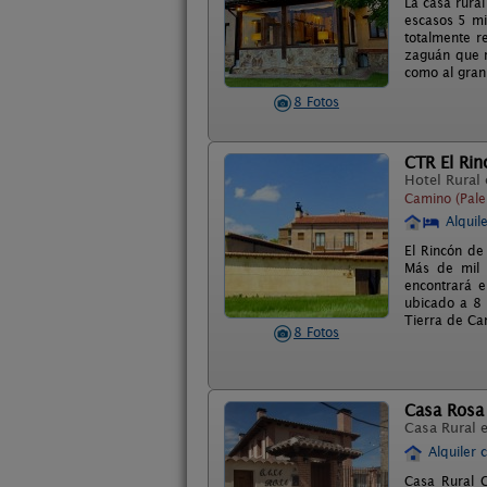
La casa rural
escasos 5 min
totalmente r
zaguán que r
como al gran 
8 Fotos
CTR El Rin
Hotel Rural
Camino (Pale
Alquil
El Rincón de
Más de mil 
encontrará 
ubicado a 8 
Tierra de C
8 Fotos
Casa Rosa
Casa Rural 
Alquiler 
Casa Rural C