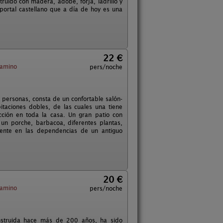
ruido con madera, adobe, forja, ladrillo y
oportal castellano que a día de hoy es una
22 €
Camino
pers/noche
 personas, consta de un confortable salón-
taciones dobles, de las cuales una tiene
cción en toda la casa. Un gran patio con
un porche, barbacoa, diferentes plantas,
mente en las dependencias de un antiguo
20 €
Camino
pers/noche
onstruida hace más de 200 años, ha sido