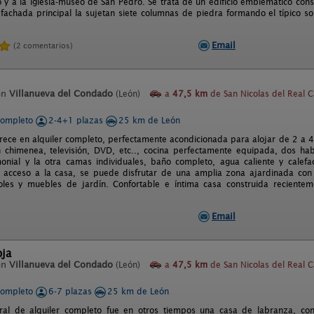
 y a la iglesia-museo de San Pedro. Se trata de un edificio emblemático const
 fachada principal la sujetan siete columnas de piedra formando el típico s
Email
(2 comentarios)
en
Villanueva del Condado
(León)
a
47,5 km
de San Nicolas del Real 
completo
2-4+1 plazas
25 km de León
frece en alquiler completo, perfectamente acondicionada para alojar de 2 a 4
chimenea, televisión, DVD, etc.., cocina perfectamente equipada, dos habi
nial y la otra camas individuales, baño completo, agua caliente y calefa
acceso a la casa, se puede disfrutar de una amplia zona ajardinada con 
oles y muebles de jardín. Confortable e íntima casa construida reciente
Email
oja
en
Villanueva del Condado
(León)
a
47,5 km
de San Nicolas del Real 
completo
6-7 plazas
25 km de León
ural de alquiler completo fue en otros tiempos una casa de labranza, c