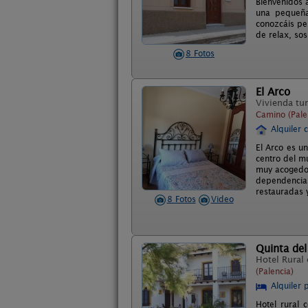
Bienvenidos 
una pequeña
conozcáis pe
de relax, sos
8 Fotos
El Arco
Vivienda tur
Camino (Pale
Alquiler 
El Arco es u
centro del m
muy acogedor
dependencias
restauradas 
8 Fotos
Video
Quinta del
Hotel Rural
(Palencia)
Alquiler 
Hotel rural 