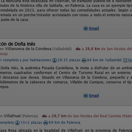
 La Manzana está localizada en Villafruel, un tranquilo pueblo de 8 habitant
utos de la histórica villa de Saldaña, en Palencia. La casa es un ejemplo típi
emodelada en 2023, para ofrecer todas las comodidades actuales. Según s
emata en un porche/mirador acristalado con vistas a todo el entorno natural
patio de la casa.
Email
cón de Doña Inés
 en
Villanueva de la Condesa
(Valladolid)
a
26,6 km
de San Nicolas del
ncia)
er completo y por habitaciones
28-35 plazas
84 km de Valladolid
Fe
 Doña Inés, la auténtica Posada Castellana, le invita a disfrutar de un ambie
metros cuadrados conforman el Centro de Turismo Rural en un entorno c
el descanso que desea. Situado en Villanueva de la Condesa, pequeño y a
kilómetros de la cabecera de comarca, Villalón de Campos, conserva el típ
ampos.
Email
en
Villafruel
(Palencia)
a
29,7 km
de San Nicolas del Real Camino (Palen
completo
10+2 plazas
69 km de Palencia
asa Rosa ubicada en la localidad de Villafruel, en la provincia de Palenci