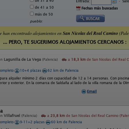
de 31 a 40
Entrada:
-
Sal
de 41 a 50
Fechas más buscadas
más de 50
pueblo:
e han encontrado alojamientos en
San Nicolas del Real Camino
(Pale
... PERO, TE SUGERIMOS ALOJAMIENTOS CERCANOS :
en
Lagunilla de La Vega
(Palencia)
a
18,3 km
de San Nicolas del Real 
completo
10+4 plazas
62 km de Palencia
para alquiler mínimo 2 días con capacidad de 12 a 14 personas. Con piscina 
erior y exterior. En la comarca de Saldaña al lado de la villa romana de la O
Email
na
en
Villafruel
(Palencia)
a
23,8 km
de San Nicolas del Real Camino (Palen
completo
9-11+2 plazas
60 km de Palencia