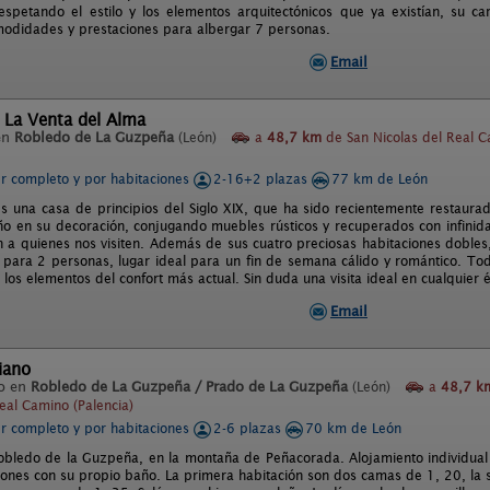
espetando el estilo y los elementos arquitectónicos que ya existían, su c
modidades y prestaciones para albergar 7 personas.
Email
 La Venta del Alma
en
Robledo de La Guzpeña
(León)
a
48,7 km
de San Nicolas del Real 
er completo y por habitaciones
2-16+2 plazas
77 km de León
es una casa de principios del Siglo XIX, que ha sido recientemente restaur
iño en su decoración, conjugando muebles rústicos y recuperados con infinid
 a quienes nos visiten. Además de sus cuatro preciosas habitaciones dobles
para 2 personas, lugar ideal para un fin de semana cálido y romántico. Todo
os elementos del confort más actual. Sin duda una visita ideal en cualquier ép
Email
iano
o en
Robledo de La Guzpeña / Prado de La Guzpeña
(León)
a
48,7 k
eal Camino (Palencia)
er completo y por habitaciones
2-6 plazas
70 km de León
obledo de la Guzpeña, en la montaña de Peñacorada. Alojamiento individual
iones con su propio baño. La primera habitación son dos camas de 1, 20, la