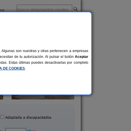
ios
-
al. Algunas son nuestras y otras pertenecen a empresas
cesitan de tu autorización. Al pulsar el botón
Aceptar
uedas. Estas últimas puedes desactivarlas por completo
CA DE COOKIES
.
La Villa Es Bella
Casa El Cinto
4-6+1 pers.
16 €
Dueñas (Palencia)
Becerril del Carpio (Pal
desde
Adaptada a discapacitados