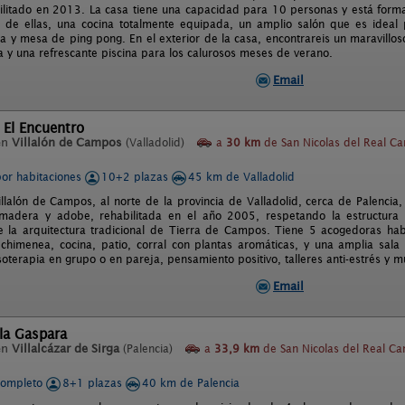
bilitado en 2013. La casa tiene una capacidad para 10 personas y está form
de ellas, una cocina totalmente equipada, un amplio salón que es ideal 
na y mesa de ping pong. En el exterior de la casa, encontrareis un maravillo
 y una refrescante piscina para los calurosos meses de verano.
Email
 El Encuentro
en
Villalón de Campos
(Valladolid)
a
30 km
de San Nicolas del Real C
por habitaciones
10+2 plazas
45 km de Valladolid
illalón de Campos, al norte de la provincia de Valladolid, cerca de Palenci
madera y adobe, rehabilitada en el año 2005, respetando la estructura o
 la arquitectura tradicional de Tierra de Campos. Tiene 5 acogedoras hab
 chimenea, cocina, patio, corral con plantas aromáticas, y una amplia sala 
isoterapia en grupo o en pareja, pensamiento positivo, talleres anti-estrés y 
Email
la Gaspara
en
Villalcázar de Sirga
(Palencia)
a
33,9 km
de San Nicolas del Real C
completo
8+1 plazas
40 km de Palencia