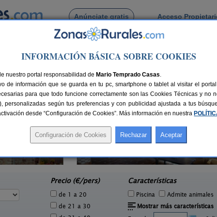
Anúnciate gratis
Acceso Propietar
Busca por pueblo
INFORMACIÓN BÁSICA SOBRE COOKIES
n Nicolas del Real Camino
de San Nicolas del Real Camino
de nuestro portal responsabilidad de
Mario Temprado Casas
.
o de información que se guarda en tu pc, smartphone o tablet al visitar el port
ecesarias para que todo funcione correctamente son las Cookies Técnicas y no ne
rias), personalizadas según tus preferencias y con publicidad ajustada a tus búsq
sactivación desde “Configuración de Cookies”. Más información en nuestra
POLÍTI
La Casona de Támara
1 pers.
14 pers.
30 €
30 €
Támara de Campos (Palencia)
e
desde
Precio (€/pers)
Características
de 1 a 20
Piscina
Admite animales
de 21 a 30
Mostrar más características