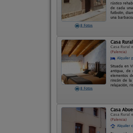
rústico reha
de cada una 
futbolin, dia
una barbacoa
8 Fotos
Casa Rural
Casa Rural 
(Palencia)
Alquiler 
Situada en V
antigua, de 
elementos de
rincón de la
relajación, r
8 Fotos
Casa Abue
Casa Rural 
(Palencia)
Alquiler 