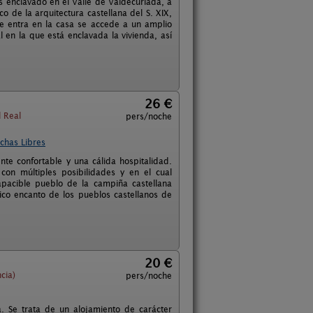
es enclavado en el Valle de Valdecuriada, a
co de la arquitectura castellana del S. XIX,
e entra en la casa se accede a un amplio
 en la que está enclavada la vivienda, así
26 €
 Real
pers/noche
chas Libres
nte confortable y una cálida hospitalidad.
on múltiples posibilidades y en el cual
pacible pueblo de la campiña castellana
ico encanto de los pueblos castellanos de
20 €
cia)
pers/noche
a. Se trata de un alojamiento de carácter