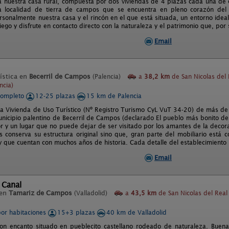
a nuestra casa rural, compuesta por dos viviendas de 4 plazas cada una de e
 localidad de tierra de campos que se encuentra en pleno corazón del
rsonalmente nuestra casa y el rincón en el que está situada, un entorno ide
iego y disfrute en contacto directo con la naturaleza y el patrimonio que, por 
Email
ística en
Becerril de Campos
(Palencia)
a
38,2 km
de San Nicolas del 
ncia)
completo
12-25 plazas
15 km de Palencia
na Vivienda de Uso Turístico (Nº Registro Turismo CyL VuT 34-20) de más d
unicipio palentino de Becerril de Campos (declarado El pueblo más bonito de
 y un lugar que no puede dejar de ser visitado por los amantes de la decora
 conserva su estructura original sino que, gran parte del mobiliario está c
y que cuentan con muchos años de historia. Cada detalle del establecimiento l
Email
 Canal
 en
Tamariz de Campos
(Valladolid)
a
43,5 km
de San Nicolas del Rea
por habitaciones
15+3 plazas
40 km de Valladolid
con encanto situado en pueblecito castellano rodeado de naturaleza. Buen