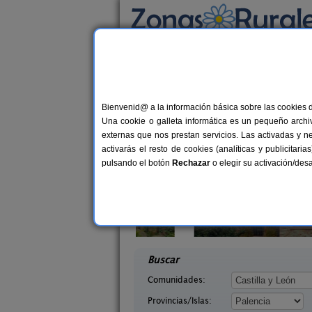
Busca por alojamiento
Alojamientos
>
Castilla y León
>
Palencia
> Sa
Casas Rurales cerca 
Bienvenid@ a la información básica sobre las cookies 
Una cookie o galleta informática es un pequeño archiv
externas que nos prestan servicios. Las activadas y n
activarás el resto de cookies (analíticas y publicita
pulsando el botón
Rechazar
o elegir su activación/de
erón
Casa Calderón II
10+1 pers.
10+
30 €
lencia)
Brañosera (Palencia)
desde
desd
Buscar
Comunidades:
Provincias/Islas: