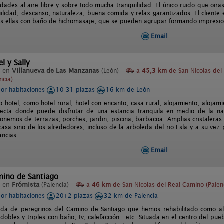
dades al aire libre y sobre todo mucha tranquilidad. El único ruido que oira
uilidad, descanso, naturaleza, buena comida y relax garantizados. El cliente 
s ellas con baño de hidromasaje, que se pueden agrupar formando impresiona
Email
l y Sally
l en
Villanueva de Las Manzanas
(León)
a
45,3 km
de San Nicolas del
ncia)
por habitaciones
10-31 plazas
16 km de León
o hotel, como hotel rural, hotel con encanto, casa rural, alojamiento, alojami
fecta donde puede disfrutar de una estancia tranquila en medio de la nat
nemos de terrazas, porches, jardin, piscina, barbacoa. Amplias cristaleras 
 casa sino de los alrededores, incluso de la arboleda del rio Esla y a su ve
ancias.
Email
mino de Santiago
l en
Frómista
(Palencia)
a
46 km
de San Nicolas del Real Camino (Palen
por habitaciones
20+2 plazas
32 km de Palencia
da de peregrinos del Camino de Santiago que hemos rehabilitado como alo
dobles y triples con baño, tv, calefacción.. etc. Situada en el centro del pu