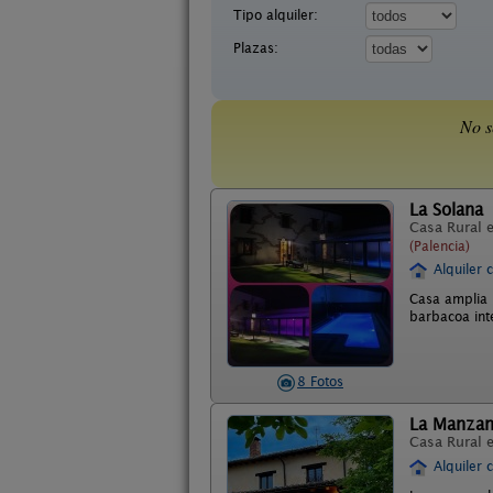
Tipo alquiler:
Plazas:
No s
La Solana
Casa Rural 
(Palencia)
Alquiler 
Casa amplia 
barbacoa int
8 Fotos
La Manza
Casa Rural 
Alquiler 