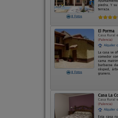
Ayuntamiento
piedra. Y su
terraza.
8 Fotos
El Porma
Casa Rural 
(Palencia)
Alquiler 
La casa se o
comedor con 
cama matrimo
barbacoa da 
césped, árb
8 Fotos
granero.
Casa La C
Casa Rural 
(Palencia)
Alquiler 
Esta casa r