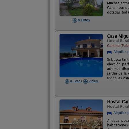
Muchas activi
Canal, tranq
dotadas toda
8 Fotos
Casa Migue
Hostal Rura
Camino (Pale
Alquiler 
Si busca tant
elección per
ademas dispo
jardin de la
todas las est
8 Fotos
Video
Hostal Ca
Hostal Rura
Alquiler 
Antigua posa
habitaciones 