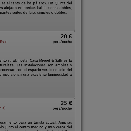
s es el canto de los pájaros. HR Quinta del
es alojado en bonitas habitaciones dobles,
ntes suites de lujo, simples o dobles.
20 €
 Real
pers/noche
ento rural, hostal Casa Miguel & Sally es la
uraleza. Las instalaciones son amplias y
conectan con el espacio verde no solo del
z proporcionan una excelente luminosidad a
25 €
cia)
pers/noche
jamiento para un turista actual. Amplias
eblo junto al centro medico y muy cerca del