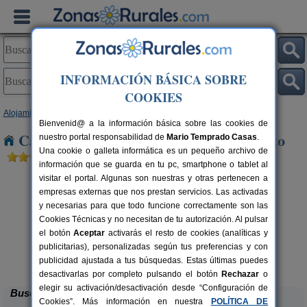
INFORMACIÓN BÁSICA SOBRE
COOKIES
Alojamientos
>
Castilla y León
>
León
> Calzada del Coto
Bienvenid@ a la información básica sobre las cookies de
Casas Rurales cerca de Calzada del Coto
nuestro portal responsabilidad de
Mario Temprado Casas
.
Una cookie o galleta informática es un pequeño archivo de
información que se guarda en tu pc, smartphone o tablet al
visitar el portal. Algunas son nuestras y otras pertenecen a
empresas externas que nos prestan servicios. Las activadas
y necesarias para que todo funcione correctamente son las
Cookies Técnicas y no necesitan de tu autorización. Al pulsar
el botón
Aceptar
activarás el resto de cookies (analíticas y
publicitarias), personalizadas según tus preferencias y con
Complejo Rural Aguas Frías
rs.
8+1 pers.
 €
27 €
publicidad ajustada a tus búsquedas. Estas últimas puedes
La Omañuela (León)
desde
desactivarlas por completo pulsando el botón
Rechazar
o
elegir su activación/desactivación desde “Configuración de
Buscar
Cookies”. Más información en nuestra
POLÍTICA DE