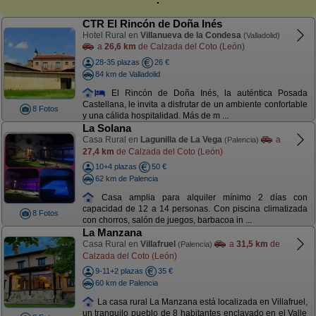
CTR El Rincón de Doña Inés
Hotel Rural en
Villanueva de la Condesa
(Valladolid)
a
26,6 km
de Calzada del Coto (León)
28-35 plazas
26 €
84 km de Valladolid
El Rincón de Doña Inés, la auténtica Posada
Castellana, le invita a disfrutar de un ambiente confortable
8 Fotos
y una cálida hospitalidad. Más de m ...
La Solana
Casa Rural en
Lagunilla de La Vega
a
(Palencia)
27,4 km
de Calzada del Coto (León)
10+4 plazas
50 €
62 km de Palencia
Casa amplia para alquiler mínimo 2 días con
capacidad de 12 a 14 personas. Con piscina climatizada
8 Fotos
con chorros, salón de juegos, barbacoa in ...
La Manzana
Casa Rural en
Villafruel
a
31,5 km
de
(Palencia)
Calzada del Coto (León)
9-11+2 plazas
35 €
60 km de Palencia
La casa rural La Manzana está localizada en Villafruel,
un tranquilo pueblo de 8 habitantes enclavado en el Valle