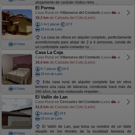
alojamiento de carácter rústico reha ...
El Porma
Casa Rural en
Villanueva del Condado
a
(León)
38,3 km
de Calzada del Coto (León)
2-4+1 plazas
22 €
25 km de León
La casa se ofrece en alquiler completo, perfectamente
acondicionada para alojar de 2 a 4 personas, consta de
8 Fotos
un confortable salón-comedor co ...
Casa La Coja
Casa Rural en
Villanueva del Condado
a
(León)
38,4 km
de Calzada del Coto (León)
6-7 plazas
20 €
25 km de León
Esta casa rural de alquiler completo fue en otros
tiempos una casa de labranza, construida hace más de
6 Fotos
200 años, ha sido restaurada respetan ...
El Vallín de Lan
Casa Rural en
Cerezales del Condado
a
(León)
42,6 km
de Calzada del Coto (León)
6 plazas
19 €
33 km de León
El Vallín de Lan, que toma su nombre de un Valle
situado en los montes de la localidad leonesa de
8 Fotos