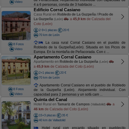
de Peñacorada. Alojamiento individual con capacidad de
Video
4 a 6 personas, consta de 3 habitacio ...
Edificio Corral Casiano
Casa Rural en
Robledo de La Guzpeña / Prado de
La Guzpeña
a
45,9 km
de Calzada del
(León)
Coto (León)
2-9+1 plazas
20 €
70 km de León
La casa rural Corral Casiano en el pueblo de
8 Fotos
Robledo de la Guzpeña(León). Situada en los Picos de
Video
Europa. En la montaña de Peñacorada. Con c ...
Apartamento Corral Casiano
Apartamento en
Robledo de La Guzpeña
(León)
a
45,9 km
de Calzada del Coto (León)
2+1 plazas
20 €
70 km de León
Apartamento Corral Casiano en el pueblo de Robledo
8 Fotos
de la Guzpeña (León). Alojamiento individual. Con
Video
capacidad para 2 personas y un sofá cam ...
Quinta del Canal
Hotel Rural en
Tamariz de Campos
a
(Valladolid)
46 km
de Calzada del Coto (León)
15+3 plazas
35 €
40 km de Valladolid
Hotel rural con encanto situado en pueblecito