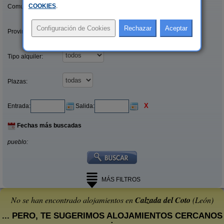
COOKIES
.
Comunidades:
Provincias/Islas:
Tipo alquiler:
Plazas:
X
Entrada:
Salida:
Fechas más buscadas
pueblo:
MÁS FILTROS
No se han encontrado alojamientos en
Calzada del Coto
(León)
... PERO, TE SUGERIMOS ALOJAMIENTOS CERCANOS
: