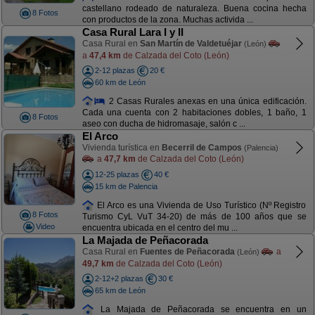
castellano rodeado de naturaleza. Buena cocina hecha
8 Fotos
con productos de la zona. Muchas activida ...
Casa Rural Lara I y II
Casa Rural en
San Martín de Valdetuéjar
(León)
a
47,4 km
de Calzada del Coto (León)
2-12 plazas
20 €
60 km de León
2 Casas Rurales anexas en una única edificación.
Cada una cuenta con 2 habitaciones dobles, 1 baño, 1
8 Fotos
aseo con ducha de hidromasaje, salón c ...
El Arco
Vivienda turística en
Becerril de Campos
(Palencia)
a
47,7 km
de Calzada del Coto (León)
12-25 plazas
40 €
15 km de Palencia
El Arco es una Vivienda de Uso Turístico (Nº Registro
8 Fotos
Turismo CyL VuT 34-20) de más de 100 años que se
Video
encuentra ubicada en el centro del mu ...
La Majada de Peñacorada
Casa Rural en
Fuentes de Peñacorada
a
(León)
49,7 km
de Calzada del Coto (León)
2-12+2 plazas
30 €
65 km de León
La Majada de Peñacorada se encuentra en un