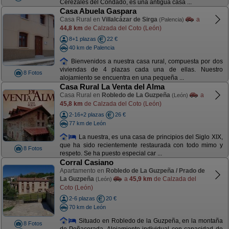
Cerezales del Condado, es una antigua casa ...
Casa Abuela Gaspara
Casa Rural en
Villalcázar de Sirga
a
(Palencia)
44,8 km
de Calzada del Coto (León)
8+1 plazas
22 €
40 km de Palencia
Bienvenidos a nuestra casa rural, compuesta por dos
viviendas de 4 plazas cada una de ellas. Nuestro
8 Fotos
alojamiento se encuentra en una pequeña ...
Casa Rural La Venta del Alma
Casa Rural en
Robledo de La Guzpeña
a
(León)
45,8 km
de Calzada del Coto (León)
2-16+2 plazas
26 €
77 km de León
La nuestra, es una casa de principios del Siglo XIX,
que ha sido recientemente restaurada con todo mimo y
8 Fotos
respeto. Se ha puesto especial car ...
Corral Casiano
Apartamento en
Robledo de La Guzpeña / Prado de
La Guzpeña
a
45,9 km
de Calzada del
(León)
Coto (León)
2-6 plazas
20 €
70 km de León
Situado en Robledo de la Guzpeña, en la montaña
8 Fotos