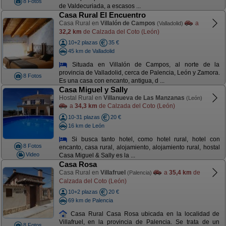
8 Fotos
de Valdecuriada, a escasos ...
Casa Rural El Encuentro
Casa Rural en
Villalón de Campos
a
(Valladolid)
32,2 km
de Calzada del Coto (León)
10+2 plazas
35 €
45 km de Valladolid
Situada en Villalón de Campos, al norte de la
provincia de Valladolid, cerca de Palencia, León y Zamora.
8 Fotos
Es una casa con encanto, antigua, d ...
Casa Miguel y Sally
Hostal Rural en
Villanueva de Las Manzanas
(León)
a
34,3 km
de Calzada del Coto (León)
10-31 plazas
20 €
16 km de León
Si busca tanto hotel, como hotel rural, hotel con
8 Fotos
encanto, casa rural, alojamiento, alojamiento rural, hostal
Video
Casa Miguel & Sally es la ...
Casa Rosa
Casa Rural en
Villafruel
a
35,4 km
de
(Palencia)
Calzada del Coto (León)
10+2 plazas
20 €
69 km de Palencia
Casa Rural Casa Rosa ubicada en la localidad de
Villafruel, en la provincia de Palencia. Se trata de un
8 Fotos