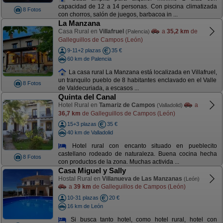
capacidad de 12 a 14 personas. Con piscina climatizada
8 Fotos
con chorros, salón de juegos, barbacoa in ...
La Manzana
Casa Rural en
Villafruel
a
35,2 km
de
(Palencia)
Galleguillos de Campos (León)
9-11+2 plazas
35 €
60 km de Palencia
La casa rural La Manzana está localizada en Villafruel,
un tranquilo pueblo de 8 habitantes enclavado en el Valle
8 Fotos
de Valdecuriada, a escasos ...
Quinta del Canal
Hotel Rural en
Tamariz de Campos
a
(Valladolid)
36,7 km
de Galleguillos de Campos (León)
15+3 plazas
35 €
40 km de Valladolid
Hotel rural con encanto situado en pueblecito
castellano rodeado de naturaleza. Buena cocina hecha
8 Fotos
con productos de la zona. Muchas activida ...
Casa Miguel y Sally
Hostal Rural en
Villanueva de Las Manzanas
(León)
a
39 km
de Galleguillos de Campos (León)
10-31 plazas
20 €
16 km de León
Si busca tanto hotel, como hotel rural, hotel con