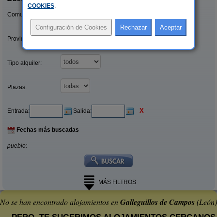
COOKIES
.
Comunidades:
Provincias/Islas:
Tipo alquiler:
Plazas:
X
Entrada:
Salida:
Fechas más buscadas
pueblo:
MÁS FILTROS
No se han encontrado alojamientos en
Galleguillos de Campos
(León)