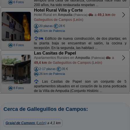
tiempos una casa de labranza, construida hace más de
6 Fotos
200 años, ha sido restaurada respetan ...
Hotel Rural Villa y Corte
Hotel Rural en
Ampudia
a
49,1 km
de
(Palencia)
Galleguillos de Campos (León)
20 plazas
28 €
25 km de Palencia
Edificio de nueva construcción, de dos plantas; en
la planta baja se encuentran el salón, la cocina y
8 Fotos
recepción. En la segunda, las habitaci ...
Las Casitas de Papel
Apartamentos Rurales en
Ampudia
a
(Palencia)
49,4 km
de Galleguillos de Campos (León)
2-17 plazas
35 €
26 km de Palencia
Las Casitas de Papel son un conjunto de 5
apartamentos situados en el corazón de la zona porticada
8 Fotos
de la Villa de Ampudia (Conjunto Históric ...
Cerca de Galleguillos de Campos:
Grajal de Campos
(León)
a 4,1 km