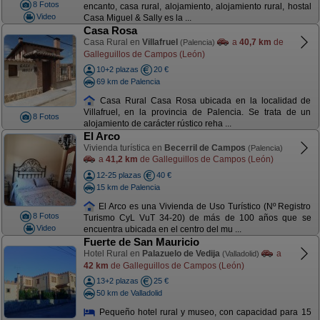
8 Fotos
encanto, casa rural, alojamiento, alojamiento rural, hostal
Video
Casa Miguel & Sally es la ...
Casa Rosa
Casa Rural en
Villafruel
a
40,7 km
de
(Palencia)
Galleguillos de Campos (León)
10+2 plazas
20 €
69 km de Palencia
Casa Rural Casa Rosa ubicada en la localidad de
Villafruel, en la provincia de Palencia. Se trata de un
8 Fotos
alojamiento de carácter rústico reha ...
El Arco
Vivienda turística en
Becerril de Campos
(Palencia)
a
41,2 km
de Galleguillos de Campos (León)
12-25 plazas
40 €
15 km de Palencia
El Arco es una Vivienda de Uso Turístico (Nº Registro
8 Fotos
Turismo CyL VuT 34-20) de más de 100 años que se
Video
encuentra ubicada en el centro del mu ...
Fuerte de San Mauricio
Hotel Rural en
Palazuelo de Vedija
a
(Valladolid)
42 km
de Galleguillos de Campos (León)
13+2 plazas
25 €
50 km de Valladolid
Pequeño hotel rural y museo, con capacidad para 15