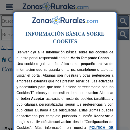
INFORMACIÓN BÁSICA SOBRE
COOKIES
Alojamientos
>
Castilla y León
>
León
> Galleguillos de Campos
Bienvenid@ a la información básica sobre las cookies de
Casas Rurales cerca de Galleguillos de
nuestro portal responsabilidad de
Mario Temprado Casas
.
Una cookie o galleta informática es un pequeño archivo de
Campos
información que se guarda en tu pc, smartphone o tablet al
visitar el portal. Algunas son nuestras y otras pertenecen a
empresas externas que nos prestan servicios. Las activadas
y necesarias para que todo funcione correctamente son las
Cookies Técnicas y no necesitan de tu autorización. Al pulsar
el botón
Aceptar
activarás el resto de cookies (analíticas y
publicitarias), personalizadas según tus preferencias y con
publicidad ajustada a tus búsquedas. Estas últimas puedes
Complejo Rural Aguas Frías
rs.
8+1 pers.
 €
27 €
La Omañuela (León)
desde
desactivarlas por completo pulsando el botón
Rechazar
o
elegir su activación/desactivación desde “Configuración de
Cookies”. Más información en nuestra
POLÍTICA DE
Buscar