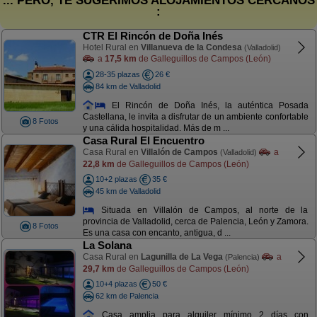
... PERO, TE SUGERIMOS ALOJAMIENTOS CERCANOS
:
CTR El Rincón de Doña Inés
Hotel Rural en
Villanueva de la Condesa
(Valladolid)
a
17,5 km
de Galleguillos de Campos (León)
28-35 plazas
26 €
84 km de Valladolid
El Rincón de Doña Inés, la auténtica Posada
Castellana, le invita a disfrutar de un ambiente confortable
8 Fotos
y una cálida hospitalidad. Más de m ...
Casa Rural El Encuentro
Casa Rural en
Villalón de Campos
a
(Valladolid)
22,8 km
de Galleguillos de Campos (León)
10+2 plazas
35 €
45 km de Valladolid
Situada en Villalón de Campos, al norte de la
provincia de Valladolid, cerca de Palencia, León y Zamora.
8 Fotos
Es una casa con encanto, antigua, d ...
La Solana
Casa Rural en
Lagunilla de La Vega
a
(Palencia)
29,7 km
de Galleguillos de Campos (León)
10+4 plazas
50 €
62 km de Palencia
Casa amplia para alquiler mínimo 2 días con