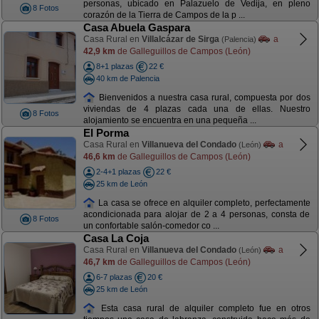
personas, ubicado en Palazuelo de Vedija, en pleno
8 Fotos
corazón de la Tierra de Campos de la p ...
Casa Abuela Gaspara
Casa Rural en
Villalcázar de Sirga
a
(Palencia)
42,9 km
de Galleguillos de Campos (León)
8+1 plazas
22 €
40 km de Palencia
Bienvenidos a nuestra casa rural, compuesta por dos
viviendas de 4 plazas cada una de ellas. Nuestro
8 Fotos
alojamiento se encuentra en una pequeña ...
El Porma
Casa Rural en
Villanueva del Condado
a
(León)
46,6 km
de Galleguillos de Campos (León)
2-4+1 plazas
22 €
25 km de León
La casa se ofrece en alquiler completo, perfectamente
acondicionada para alojar de 2 a 4 personas, consta de
8 Fotos
un confortable salón-comedor co ...
Casa La Coja
Casa Rural en
Villanueva del Condado
a
(León)
46,7 km
de Galleguillos de Campos (León)
6-7 plazas
20 €
25 km de León
Esta casa rural de alquiler completo fue en otros