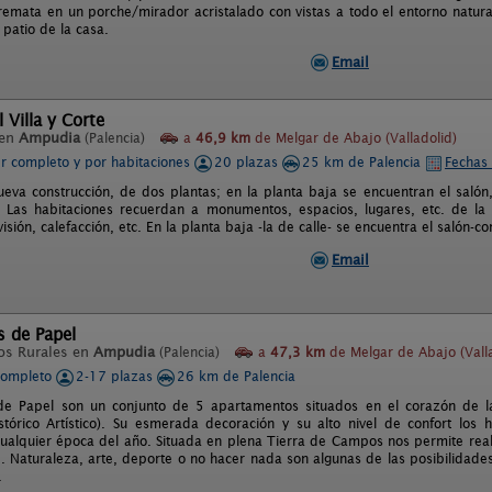
emata en un porche/mirador acristalado con vistas a todo el entorno natural
patio de la casa.
Email
 Villa y Corte
 en
Ampudia
(Palencia)
a
46,9 km
de Melgar de Abajo (Valladolid)
er completo y por habitaciones
20 plazas
25 km de Palencia
Fechas 
nueva construcción, de dos plantas; en la planta baja se encuentran el salón,
. Las habitaciones recuerdan a monumentos, espacios, lugares, etc. de la
visión, calefacción, etc. En la planta baja -la de calle- se encuentra el salón
Email
s de Papel
os Rurales en
Ampudia
(Palencia)
a
47,3 km
de Melgar de Abajo (Valla
completo
2-17 plazas
26 km de Palencia
 de Papel son un conjunto de 5 apartamentos situados en el corazón de l
stórico Artístico). Su esmerada decoración y su alto nivel de confort los
cualquier época del año. Situada en plena Tierra de Campos nos permite real
e. Naturaleza, arte, deporte o no hacer nada son algunas de las posibilidade
.