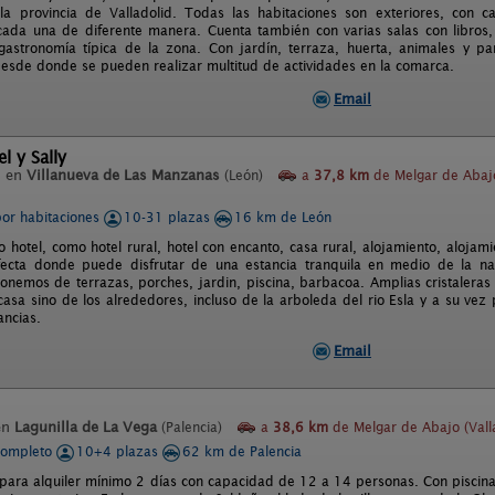
 provincia de Valladolid. Todas las habitaciones son exteriores, con ca
ada una de diferente manera. Cuenta también con varias salas con libros, 
gastronomía típica de la zona. Con jardín, terraza, huerta, animales y pa
 desde donde se pueden realizar multitud de actividades en la comarca.
Email
l y Sally
l en
Villanueva de Las Manzanas
(León)
a
37,8 km
de Melgar de Abaj
por habitaciones
10-31 plazas
16 km de León
o hotel, como hotel rural, hotel con encanto, casa rural, alojamiento, alojami
fecta donde puede disfrutar de una estancia tranquila en medio de la nat
nemos de terrazas, porches, jardin, piscina, barbacoa. Amplias cristaleras 
 casa sino de los alrededores, incluso de la arboleda del rio Esla y a su ve
ancias.
Email
en
Lagunilla de La Vega
(Palencia)
a
38,6 km
de Melgar de Abajo (Vall
completo
10+4 plazas
62 km de Palencia
para alquiler mínimo 2 días con capacidad de 12 a 14 personas. Con piscina 