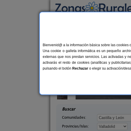
Busca por alojamiento
Alojamientos
>
Castilla y León
>
Valladolid
> 
Casas Rurales cerca
Bienvenid@ a la información básica sobre las cookies 
Una cookie o galleta informática es un pequeño archiv
externas que nos prestan servicios. Las activadas y n
activarás el resto de cookies (analíticas y publicita
pulsando el botón
Rechazar
o elegir su activación/de
yes Godos
La Almuerza
12 pers.
6+
30 €
a (Valladolid)
Torrescárcela (Valladolid)
desde
desd
Buscar
Comunidades:
Provincias/Islas: