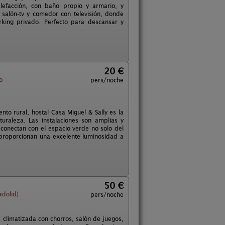
lefacción, con baño propio y armario, y
salón-tv y comedor con televisión, donde
rking privado. Perfecto para descansar y
20 €
o
pers/noche
ento rural, hostal Casa Miguel & Sally es la
uraleza. Las instalaciones son amplias y
conectan con el espacio verde no solo del
z proporcionan una excelente luminosidad a
50 €
adolid)
pers/noche
climatizada con chorros, salón de juegos,