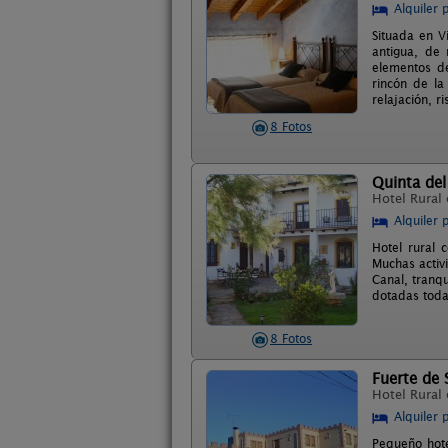
Alquiler 
Situada en V
antigua, de 
elementos de
rincón de la
relajación, r
8 Fotos
Quinta del
Hotel Rural
Alquiler 
Hotel rural 
Muchas activi
Canal, tranq
dotadas toda
8 Fotos
Fuerte de 
Hotel Rural
Alquiler 
Pequeño hote