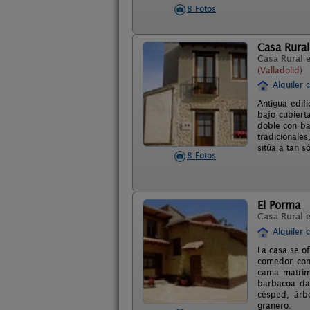
8 Fotos
Casa Rural
Casa Rural 
(Valladolid)
Alquiler 
Antigua edif
bajo cubiert
doble con ba
tradicionale
sitúa a tan 
8 Fotos
El Porma
Casa Rural 
Alquiler 
La casa se o
comedor con 
cama matrimo
barbacoa da 
césped, árb
granero.