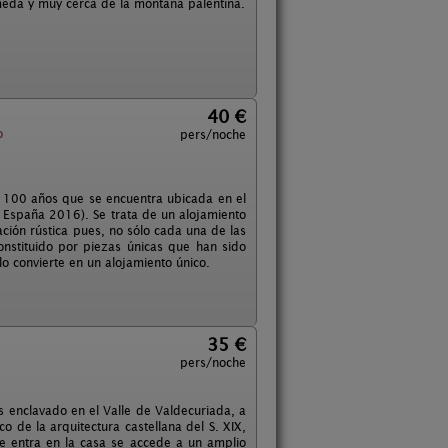
lmeda y muy cerca de la montaña palentina.
40 €
o
pers/noche
e 100 años que se encuentra ubicada en el
 España 2016). Se trata de un alojamiento
ción rústica pues, no sólo cada una de las
onstituido por piezas únicas que han sido
o convierte en un alojamiento único.
35 €
pers/noche
es enclavado en el Valle de Valdecuriada, a
co de la arquitectura castellana del S. XIX,
e entra en la casa se accede a un amplio