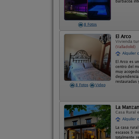
barbacoa int
8 Fotos
El Arco
Vivienda tur
(Valladolid)
Alquiler 
El Arco es u
centro del m
muy acogedor
dependencias
restauradas 
8 Fotos
Video
La Manza
Casa Rural 
Alquiler 
La casa rural
escasos 5 min
totalmente r