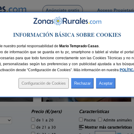
Anúnciate gratis
Acceso Propietar
Busca por pueblo
INFORMACIÓN BÁSICA SOBRE COOKIES
Melgar de Abajo
 de Melgar de Abajo
de nuestro portal responsabilidad de
Mario Temprado Casas
.
o de información que se guarda en tu pc, smartphone o tablet al visitar el port
ecesarias para que todo funcione correctamente son las Cookies Técnicas y no ne
rias), personalizadas según tus preferencias y con publicidad ajustada a tus búsq
sactivación desde “Configuración de Cookies”. Más información en nuestra
POLÍTI
Casa Rural La Pepita
1 pers.
8-11+1 pers.
17 €
24 €
La Seca (Valladolid)
Pal
e
desde
Precio (€/pers)
Características
de 1 a 20
Piscina
Admite animales
de 21 a 30
Mostrar más características