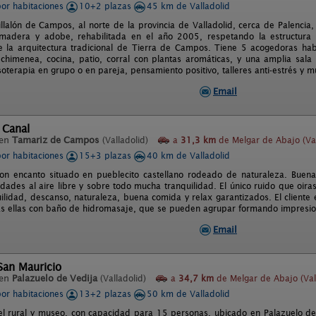
por habitaciones
10+2 plazas
45 km de Valladolid
illalón de Campos, al norte de la provincia de Valladolid, cerca de Palenci
madera y adobe, rehabilitada en el año 2005, respetando la estructura o
 la arquitectura tradicional de Tierra de Campos. Tiene 5 acogedoras hab
 chimenea, cocina, patio, corral con plantas aromáticas, y una amplia sala 
isoterapia en grupo o en pareja, pensamiento positivo, talleres anti-estrés y 
Email
 Canal
 en
Tamariz de Campos
(Valladolid)
a
31,3 km
de Melgar de Abajo (Val
por habitaciones
15+3 plazas
40 km de Valladolid
con encanto situado en pueblecito castellano rodeado de naturaleza. Buen
dades al aire libre y sobre todo mucha tranquilidad. El único ruido que oira
uilidad, descanso, naturaleza, buena comida y relax garantizados. El cliente 
s ellas con baño de hidromasaje, que se pueden agrupar formando impresiona
Email
San Mauricio
 en
Palazuelo de Vedija
(Valladolid)
a
34,7 km
de Melgar de Abajo (Val
por habitaciones
13+2 plazas
50 km de Valladolid
l rural y museo, con capacidad para 15 personas, ubicado en Palazuelo de 