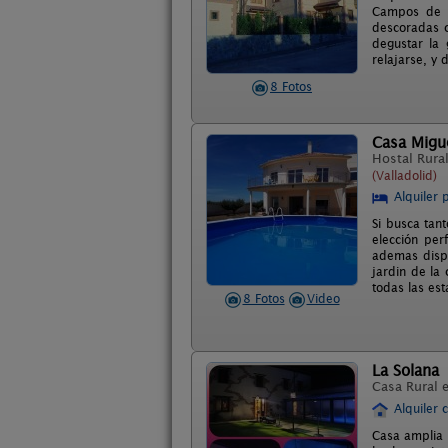
Campos de la
descoradas c
degustar la 
relajarse, y
8 Fotos
Casa Migue
Hostal Rura
(Valladolid)
Alquiler 
Si busca tant
elección per
ademas dispo
jardin de la
todas las est
8 Fotos
Video
La Solana
Casa Rural 
Alquiler 
Casa amplia 