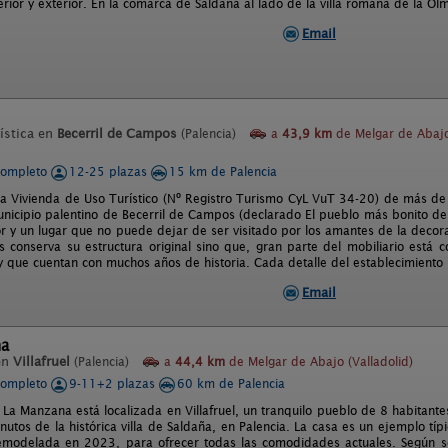
erior y exterior. En la comarca de Saldaña al lado de la villa romana de la O
Email
ística en
Becerril de Campos
(Palencia)
a
43,9 km
de Melgar de Abaj
completo
12-25 plazas
15 km de Palencia
na Vivienda de Uso Turístico (Nº Registro Turismo CyL VuT 34-20) de más d
unicipio palentino de Becerril de Campos (declarado El pueblo más bonito de
 y un lugar que no puede dejar de ser visitado por los amantes de la decora
 conserva su estructura original sino que, gran parte del mobiliario está c
y que cuentan con muchos años de historia. Cada detalle del establecimiento l
Email
na
en
Villafruel
(Palencia)
a
44,4 km
de Melgar de Abajo (Valladolid)
completo
9-11+2 plazas
60 km de Palencia
 La Manzana está localizada en Villafruel, un tranquilo pueblo de 8 habitant
utos de la histórica villa de Saldaña, en Palencia. La casa es un ejemplo típi
emodelada en 2023, para ofrecer todas las comodidades actuales. Según s