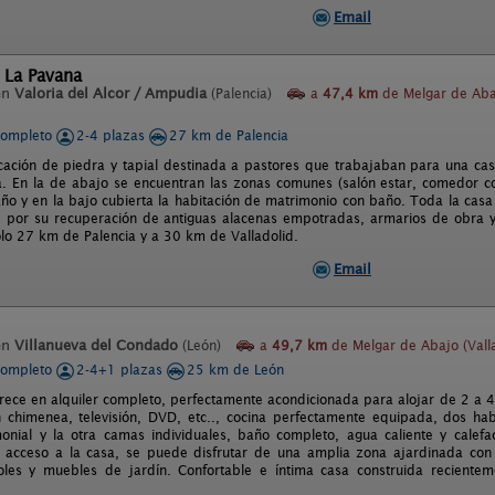
Email
 La Pavana
en
Valoria del Alcor / Ampudia
(Palencia)
a
47,4 km
de Melgar de Aba
completo
2-4 plazas
27 km de Palencia
icación de piedra y tapial destinada a pastores que trabajaban para una ca
a. En la de abajo se encuentran las zonas comunes (salón estar, comedor coc
ño y en la bajo cubierta la habitación de matrimonio con baño. Toda la casa
s, por su recuperación de antiguas alacenas empotradas, armarios de obra y 
sólo 27 km de Palencia y a 30 km de Valladolid.
Email
en
Villanueva del Condado
(León)
a
49,7 km
de Melgar de Abajo (Valla
completo
2-4+1 plazas
25 km de León
frece en alquiler completo, perfectamente acondicionada para alojar de 2 a 4
chimenea, televisión, DVD, etc.., cocina perfectamente equipada, dos habi
nial y la otra camas individuales, baño completo, agua caliente y calefa
acceso a la casa, se puede disfrutar de una amplia zona ajardinada con 
oles y muebles de jardín. Confortable e íntima casa construida reciente