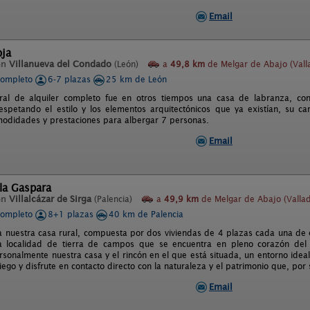
Email
oja
en
Villanueva del Condado
(León)
a
49,8 km
de Melgar de Abajo (Valla
completo
6-7 plazas
25 km de León
ural de alquiler completo fue en otros tiempos una casa de labranza, c
espetando el estilo y los elementos arquitectónicos que ya existían, su c
modidades y prestaciones para albergar 7 personas.
Email
la Gaspara
en
Villalcázar de Sirga
(Palencia)
a
49,9 km
de Melgar de Abajo (Vallad
completo
8+1 plazas
40 km de Palencia
a nuestra casa rural, compuesta por dos viviendas de 4 plazas cada una de e
 localidad de tierra de campos que se encuentra en pleno corazón del
rsonalmente nuestra casa y el rincón en el que está situada, un entorno ide
iego y disfrute en contacto directo con la naturaleza y el patrimonio que, por 
Email