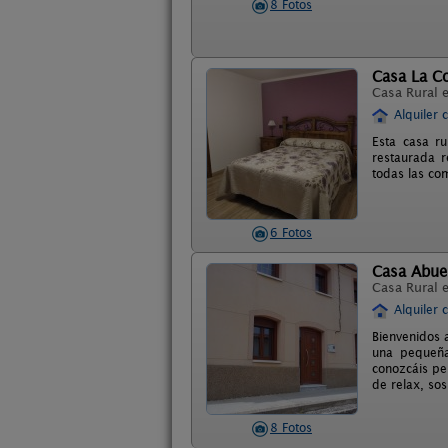
8 Fotos
Casa La C
Casa Rural 
Alquiler 
Esta casa r
restaurada r
todas las co
6 Fotos
Casa Abue
Casa Rural 
Alquiler 
Bienvenidos 
una pequeña
conozcáis pe
de relax, sos
8 Fotos