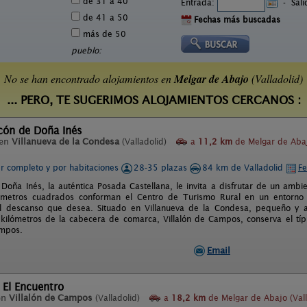
de 31 a 40
Entrada:
-
Sal
de 41 a 50
Fechas más buscadas
más de 50
pueblo:
No se han encontrado alojamientos en
Melgar de Abajo
(Valladolid)
... PERO, TE SUGERIMOS ALOJAMIENTOS CERCANOS :
cón de Doña Inés
 en
Villanueva de la Condesa
(Valladolid)
a
11,2 km
de Melgar de Aba
er completo y por habitaciones
28-35 plazas
84 km de Valladolid
Fe
 Doña Inés, la auténtica Posada Castellana, le invita a disfrutar de un ambie
metros cuadrados conforman el Centro de Turismo Rural en un entorno c
el descanso que desea. Situado en Villanueva de la Condesa, pequeño y a
kilómetros de la cabecera de comarca, Villalón de Campos, conserva el típ
ampos.
Email
 El Encuentro
en
Villalón de Campos
(Valladolid)
a
18,2 km
de Melgar de Abajo (Vall