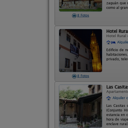
zaguán que r
como al gran 
8 Fotos
Hotel Rural
Hotel Rural
Alquil
Edificio de 
habitaciones
privado, tele
8 Fotos
Las Casita
Apartament
Alquiler 
Las Casitas
(Conjunto Hi
estancia en 
hora de viaj
enclave rural