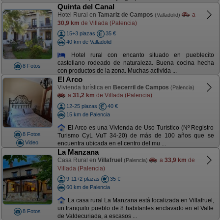
Quinta del Canal
Hotel Rural en
Tamariz de Campos
a
(Valladolid)
30,9 km
de Villada (Palencia)
15+3 plazas
35 €
40 km de Valladolid
Hotel rural con encanto situado en pueblecito
castellano rodeado de naturaleza. Buena cocina hecha
8 Fotos
con productos de la zona. Muchas activida ...
El Arco
Vivienda turística en
Becerril de Campos
(Palencia)
a
31,2 km
de Villada (Palencia)
12-25 plazas
40 €
15 km de Palencia
El Arco es una Vivienda de Uso Turístico (Nº Registro
8 Fotos
Turismo CyL VuT 34-20) de más de 100 años que se
Video
encuentra ubicada en el centro del mu ...
La Manzana
Casa Rural en
Villafruel
a
33,9 km
de
(Palencia)
Villada (Palencia)
9-11+2 plazas
35 €
60 km de Palencia
La casa rural La Manzana está localizada en Villafruel,
un tranquilo pueblo de 8 habitantes enclavado en el Valle
8 Fotos
de Valdecuriada, a escasos ...