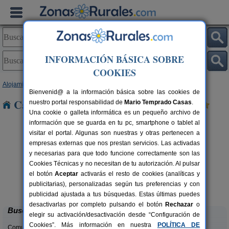
INFORMACIÓN BÁSICA SOBRE
COOKIES
Alojamientos
>
Castilla y León
>
Palencia
> Villada
Bienvenid@ a la información básica sobre las cookies de
Casas Rurales cerca de Villada
nuestro portal responsabilidad de
Mario Temprado Casas
.
Una cookie o galleta informática es un pequeño archivo de
información que se guarda en tu pc, smartphone o tablet al
visitar el portal. Algunas son nuestras y otras pertenecen a
empresas externas que nos prestan servicios. Las activadas
y necesarias para que todo funcione correctamente son las
Cookies Técnicas y no necesitan de tu autorización. Al pulsar
el botón
Aceptar
activarás el resto de cookies (analíticas y
La Casona de Támara
rs.
14 pers.
publicitarias), personalizadas según tus preferencias y con
 €
30 €
Támara de Campos (Palencia)
desde
publicidad ajustada a tus búsquedas. Estas últimas puedes
desactivarlas por completo pulsando el botón
Rechazar
o
Buscar
elegir su activación/desactivación desde “Configuración de
Cookies”. Más información en nuestra
POLÍTICA DE
Comunidades: