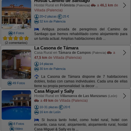
Hostal Camino de Santiago
Hostal Rural en
Frómista
a
46,1 km
de
(Palencia)
Villada (Palencia)
20+2 plazas
25 €
32 km de Palencia
Antigua posada de peregrinos del Camino de
8 Fotos
Santiago que hemos rehabilitado como alojamiento para
un turista actual. Amplias habitaciones dob ...
(2 comentarios)
La Casona de Támara
Casa Rural en
Támara de Campos
a
(Palencia)
47,5 km
de Villada (Palencia)
14 plazas
30 km de Palencia
La Casona de Támara dispone de 7 habitaciones
dobles, todas con camas individuales. Cada una de ellas
49 Fotos
tiene su propia personalidad: la decor ...
Casa Miguel y Sally
Hostal Rural en
Villanueva de Las Manzanas
(León)
a
49 km
de Villada (Palencia)
10-31 plazas
20 €
16 km de León
Si busca tanto hotel, como hotel rural, hotel con
8 Fotos
encanto, casa rural, alojamiento, alojamiento rural, hostal
Video
Casa Miguel & Sally es la ...