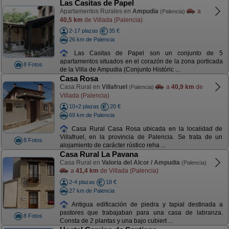
Las Casitas de Papel
Apartamentos Rurales en
Ampudia
a
(Palencia)
40,5 km
de Villada (Palencia)
2-17 plazas
35 €
26 km de Palencia
Las Casitas de Papel son un conjunto de 5
apartamentos situados en el corazón de la zona porticada
8 Fotos
de la Villa de Ampudia (Conjunto Históric ...
Casa Rosa
Casa Rural en
Villafruel
a
40,9 km
de
(Palencia)
Villada (Palencia)
10+2 plazas
20 €
69 km de Palencia
Casa Rural Casa Rosa ubicada en la localidad de
Villafruel, en la provincia de Palencia. Se trata de un
8 Fotos
alojamiento de carácter rústico reha ...
Casa Rural La Pavana
Casa Rural en
Valoria del Alcor / Ampudia
(Palencia)
a
41,4 km
de Villada (Palencia)
2-4 plazas
18 €
27 km de Palencia
Antigua edificación de piedra y tapial destinada a
pastores que trabajaban para una casa de labranza.
8 Fotos
Consta de 2 plantas y una bajo cubiert ...