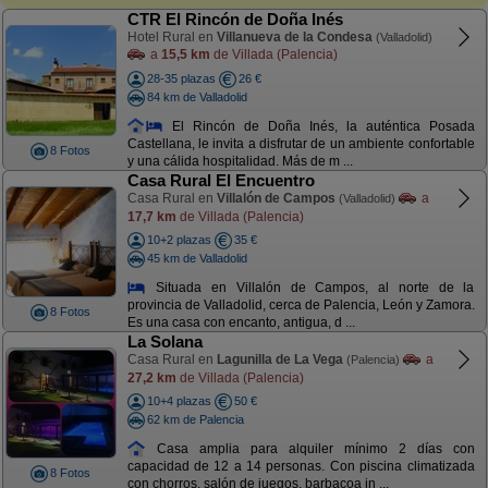
CTR El Rincón de Doña Inés
Hotel Rural en
Villanueva de la Condesa
(Valladolid)
a
15,5 km
de Villada (Palencia)
28-35 plazas
26 €
84 km de Valladolid
El Rincón de Doña Inés, la auténtica Posada
Castellana, le invita a disfrutar de un ambiente confortable
8 Fotos
y una cálida hospitalidad. Más de m ...
Casa Rural El Encuentro
Casa Rural en
Villalón de Campos
a
(Valladolid)
17,7 km
de Villada (Palencia)
10+2 plazas
35 €
45 km de Valladolid
Situada en Villalón de Campos, al norte de la
provincia de Valladolid, cerca de Palencia, León y Zamora.
8 Fotos
Es una casa con encanto, antigua, d ...
La Solana
Casa Rural en
Lagunilla de La Vega
a
(Palencia)
27,2 km
de Villada (Palencia)
10+4 plazas
50 €
62 km de Palencia
Casa amplia para alquiler mínimo 2 días con
capacidad de 12 a 14 personas. Con piscina climatizada
8 Fotos
con chorros, salón de juegos, barbacoa in ...