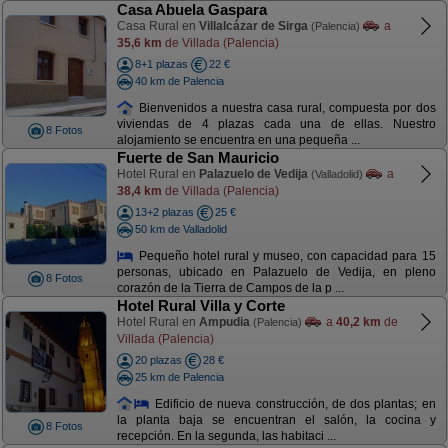
Casa Abuela Gaspara
Casa Rural en
Villalcázar de Sirga
a
(Palencia)
35,6 km
de Villada (Palencia)
8+1 plazas
22 €
40 km de Palencia
Bienvenidos a nuestra casa rural, compuesta por dos
viviendas de 4 plazas cada una de ellas. Nuestro
8 Fotos
alojamiento se encuentra en una pequeña ...
Fuerte de San Mauricio
Hotel Rural en
Palazuelo de Vedija
a
(Valladolid)
38,4 km
de Villada (Palencia)
13+2 plazas
25 €
50 km de Valladolid
Pequeño hotel rural y museo, con capacidad para 15
personas, ubicado en Palazuelo de Vedija, en pleno
8 Fotos
corazón de la Tierra de Campos de la p ...
Hotel Rural Villa y Corte
Hotel Rural en
Ampudia
a
40,2 km
de
(Palencia)
Villada (Palencia)
20 plazas
28 €
25 km de Palencia
Edificio de nueva construcción, de dos plantas; en
la planta baja se encuentran el salón, la cocina y
8 Fotos
recepción. En la segunda, las habitaci ...