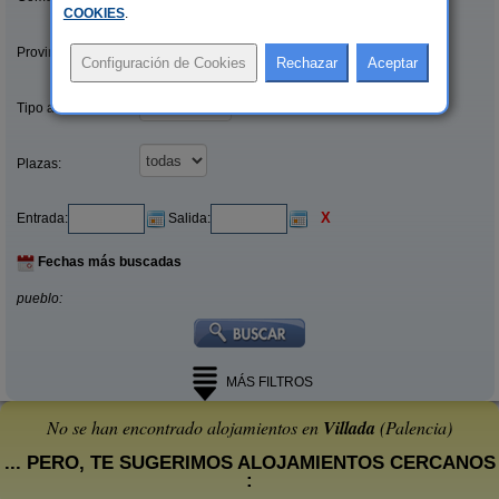
COOKIES
.
Provincias/Islas:
Tipo alquiler:
Plazas:
X
Entrada:
Salida:
Fechas más buscadas
pueblo:
MÁS FILTROS
No se han encontrado alojamientos en
Villada
(Palencia)
... PERO, TE SUGERIMOS ALOJAMIENTOS CERCANOS
: