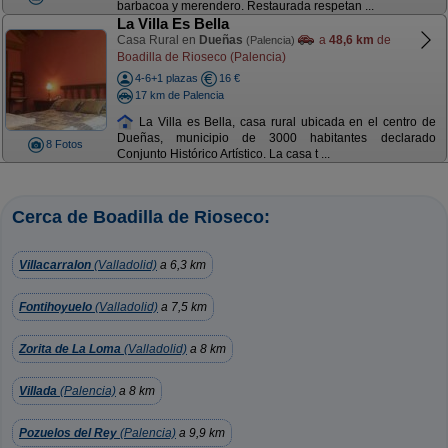
barbacoa y merendero. Restaurada respetan ...
La Villa Es Bella
Casa Rural en
Dueñas
a
48,6 km
de
(Palencia)
Boadilla de Rioseco (Palencia)
4-6+1 plazas
16 €
17 km de Palencia
La Villa es Bella, casa rural ubicada en el centro de
Dueñas, municipio de 3000 habitantes declarado
8 Fotos
Conjunto Histórico Artístico. La casa t ...
Cerca de Boadilla de Rioseco:
Villacarralon
(Valladolid)
a 6,3 km
Fontihoyuelo
(Valladolid)
a 7,5 km
Zorita de La Loma
(Valladolid)
a 8 km
Villada
(Palencia)
a 8 km
Pozuelos del Rey
(Palencia)
a 9,9 km