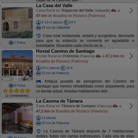
Lagar de la Castrilla, que ...
La Casa del Valle
Casa Rural en
Trigueros del Valle
a
(Valladolid)
47 km
de Boadilla de Rioseco (Palencia)
6-10+2 plazas
24 €
25 km de Valladolid
Casa rural restaurada, amplia y acogedora, decorada
para que su estancia se convierta en agradable e
7 Fotos
inolvidable. Descubre cada rincón de la ...
Hostal Camino de Santiago
Hostal Rural en
Frómista
a
47,3 km
de
(Palencia)
Boadilla de Rioseco (Palencia)
20+2 plazas
25 €
32 km de Palencia
Antigua posada de peregrinos del Camino de
8 Fotos
Santiago que hemos rehabilitado como alojamiento para
un turista actual. Amplias habitaciones dob ...
(2 comentarios)
La Casona de Támara
Casa Rural en
Támara de Campos
a
(Palencia)
47,5 km
de Boadilla de Rioseco (Palencia)
14 plazas
30 km de Palencia
La Casona de Támara dispone de 7 habitaciones
dobles, todas con camas individuales. Cada una de ellas