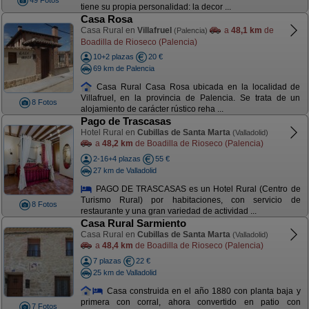
49 Fotos
tiene su propia personalidad: la decor ...
Casa Rosa
Casa Rural en
Villafruel
a
48,1 km
de
(Palencia)
Boadilla de Rioseco (Palencia)
10+2 plazas
20 €
69 km de Palencia
Casa Rural Casa Rosa ubicada en la localidad de
Villafruel, en la provincia de Palencia. Se trata de un
8 Fotos
alojamiento de carácter rústico reha ...
Pago de Trascasas
Hotel Rural en
Cubillas de Santa Marta
(Valladolid)
a
48,2 km
de Boadilla de Rioseco (Palencia)
2-16+4 plazas
55 €
27 km de Valladolid
PAGO DE TRASCASAS es un Hotel Rural (Centro de
Turismo Rural) por habitaciones, con servicio de
8 Fotos
restaurante y una gran variedad de actividad ...
Casa Rural Sarmiento
Casa Rural en
Cubillas de Santa Marta
(Valladolid)
a
48,4 km
de Boadilla de Rioseco (Palencia)
7 plazas
22 €
25 km de Valladolid
Casa construida en el año 1880 con planta baja y
primera con corral, ahora convertido en patio con
7 Fotos