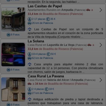
recepción. En la segunda, las habitaci ...
Las Casitas de Papel
Apartamentos Rurales en
Ampudia
a
(Palencia)
33,4 km
de Boadilla de Rioseco (Palencia)
2-17 plazas
35 €
26 km de Palencia
Las Casitas de Papel son un conjunto de 5
apartamentos situados en el corazón de la zona porticada
8 Fotos
de la Villa de Ampudia (Conjunto Históric ...
La Solana
Casa Rural en
Lagunilla de La Vega
a
(Palencia)
33,8 km
de Boadilla de Rioseco (Palencia)
10+4 plazas
50 €
62 km de Palencia
Casa amplia para alquiler mínimo 2 días con
capacidad de 12 a 14 personas. Con piscina climatizada
8 Fotos
con chorros, salón de juegos, barbacoa in ...
Casa Rural La Pavana
Casa Rural en
Valoria del Alcor / Ampudia
(Palencia)
a
34 km
de Boadilla de Rioseco (Palencia)
2-4 plazas
18 €
27 km de Palencia
Antigua edificación de piedra y tapial destinada a
pastores que trabajaban para una casa de labranza.
8 Fotos