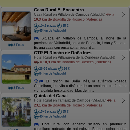
Casa Rural El Encuentro
Casa Rural en
Villalón de Campos
a
(Valladolid)
10,3 km
de Boadilla de Rioseco (Palencia)
10+2 plazas
35 €
45 km de Valladolid
Situada en Villalón de Campos, al norte de la
provincia de Valladolid, cerca de Palencia, León y Zamora.
8 Fotos
Es una casa con encanto, antigua, d ...
CTR El Rincón de Doña Inés
Hotel Rural en
Villanueva de la Condesa
(Valladolid)
a
10,9 km
de Boadilla de Rioseco (Palencia)
28-35 plazas
26 €
84 km de Valladolid
El Rincón de Doña Inés, la auténtica Posada
Castellana, le invita a disfrutar de un ambiente confortable
8 Fotos
y una cálida hospitalidad. Más de m ...
Quinta del Canal
Hotel Rural en
Tamariz de Campos
a
(Valladolid)
23,1 km
de Boadilla de Rioseco (Palencia)
15+3 plazas
35 €
40 km de Valladolid
Hotel rural con encanto situado en pueblecito
castellano rodeado de naturaleza. Buena cocina hecha