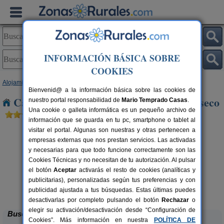
INFORMACIÓN BÁSICA SOBRE
COOKIES
Alojamientos
>
Castilla y León
>
Palencia
> Boadilla de Rioseco
Bienvenid@ a la información básica sobre las cookies de
Casas Rurales cerca de Boadilla de Rioseco
nuestro portal responsabilidad de
Mario Temprado Casas
.
Una cookie o galleta informática es un pequeño archivo de
información que se guarda en tu pc, smartphone o tablet al
visitar el portal. Algunas son nuestras y otras pertenecen a
empresas externas que nos prestan servicios. Las activadas
y necesarias para que todo funcione correctamente son las
Cookies Técnicas y no necesitan de tu autorización. Al pulsar
el botón
Aceptar
activarás el resto de cookies (analíticas y
publicitarias), personalizadas según tus preferencias y con
La Casona de Támara
rs.
14 pers.
 €
30 €
publicidad ajustada a tus búsquedas. Estas últimas puedes
Támara de Campos (Palencia)
desde
desactivarlas por completo pulsando el botón
Rechazar
o
elegir su activación/desactivación desde “Configuración de
Buscar
Cookies”. Más información en nuestra
POLÍTICA DE