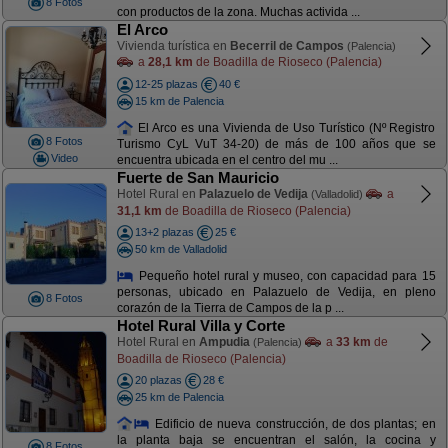
8 Fotos
con productos de la zona. Muchas activida ...
El Arco
Vivienda turística en
Becerril de Campos
(Palencia)
a
28,1 km
de Boadilla de Rioseco (Palencia)
12-25 plazas
40 €
15 km de Palencia
El Arco es una Vivienda de Uso Turístico (Nº Registro
8 Fotos
Turismo CyL VuT 34-20) de más de 100 años que se
Video
encuentra ubicada en el centro del mu ...
Fuerte de San Mauricio
Hotel Rural en
Palazuelo de Vedija
a
(Valladolid)
31,1 km
de Boadilla de Rioseco (Palencia)
13+2 plazas
25 €
50 km de Valladolid
Pequeño hotel rural y museo, con capacidad para 15
personas, ubicado en Palazuelo de Vedija, en pleno
8 Fotos
corazón de la Tierra de Campos de la p ...
Hotel Rural Villa y Corte
Hotel Rural en
Ampudia
a
33 km
de
(Palencia)
Boadilla de Rioseco (Palencia)
20 plazas
28 €
25 km de Palencia
Edificio de nueva construcción, de dos plantas; en
la planta baja se encuentran el salón, la cocina y
8 Fotos