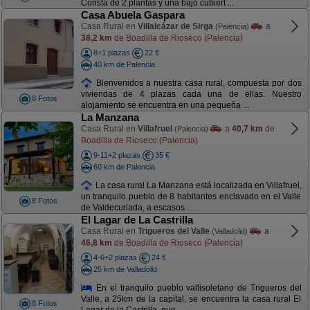
Consta de 2 plantas y una bajo cubiert ...
Casa Abuela Gaspara
Casa Rural en
Villalcázar de Sirga
a
(Palencia)
38,2 km
de Boadilla de Rioseco (Palencia)
8+1 plazas
22 €
40 km de Palencia
Bienvenidos a nuestra casa rural, compuesta por dos
viviendas de 4 plazas cada una de ellas. Nuestro
8 Fotos
alojamiento se encuentra en una pequeña ...
La Manzana
Casa Rural en
Villafruel
a
40,7 km
de
(Palencia)
Boadilla de Rioseco (Palencia)
9-11+2 plazas
35 €
60 km de Palencia
La casa rural La Manzana está localizada en Villafruel,
un tranquilo pueblo de 8 habitantes enclavado en el Valle
8 Fotos
de Valdecuriada, a escasos ...
El Lagar de La Castrilla
Casa Rural en
Trigueros del Valle
a
(Valladolid)
46,8 km
de Boadilla de Rioseco (Palencia)
4-6+2 plazas
24 €
25 km de Valladolid
En el tranquilo pueblo vallisoletano de Trigueros del
Valle, a 25km de la capital, se encuentra la casa rural El
8 Fotos