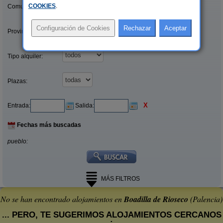
COOKIES
.
Comunidades:
Provincias/Islas:
Tipo alquiler:
Plazas:
X
Entrada:
Salida:
Fechas más buscadas
pueblo:
MÁS FILTROS
No se han encontrado alojamientos en
Boadilla de Rioseco
(Palencia)
... PERO, TE SUGERIMOS ALOJAMIENTOS CERCANOS
: