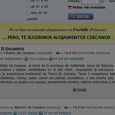
de 31 a 40
Entrada:
-
Sal
de 41 a 50
Fechas más buscadas
más de 50
pueblo:
No se han encontrado alojamientos en
Frechilla
(Palencia)
... PERO, TE SUGERIMOS ALOJAMIENTOS CERCANOS :
 El Encuentro
en
Villalón de Campos
(Valladolid)
a
16,6 km
de Frechilla (Palencia)
por habitaciones
10+2 plazas
45 km de Valladolid
illalón de Campos, al norte de la provincia de Valladolid, cerca de Palenci
madera y adobe, rehabilitada en el año 2005, respetando la estructura o
 la arquitectura tradicional de Tierra de Campos. Tiene 5 acogedoras hab
 chimenea, cocina, patio, corral con plantas aromáticas, y una amplia sala 
isoterapia en grupo o en pareja, pensamiento positivo, talleres anti-estrés y 
Email
ística en
Becerril de Campos
(Palencia)
a
16,8 km
de Frechilla (Palenc
completo
12-25 plazas
15 km de Palencia