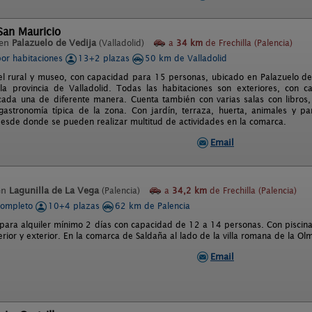
San Mauricio
 en
Palazuelo de Vedija
(Valladolid)
a
34 km
de Frechilla (Palencia)
por habitaciones
13+2 plazas
50 km de Valladolid
l rural y museo, con capacidad para 15 personas, ubicado en Palazuelo de 
 provincia de Valladolid. Todas las habitaciones son exteriores, con ca
ada una de diferente manera. Cuenta también con varias salas con libros, 
gastronomía típica de la zona. Con jardín, terraza, huerta, animales y pa
 desde donde se pueden realizar multitud de actividades en la comarca.
Email
en
Lagunilla de La Vega
(Palencia)
a
34,2 km
de Frechilla (Palencia)
completo
10+4 plazas
62 km de Palencia
para alquiler mínimo 2 días con capacidad de 12 a 14 personas. Con piscina 
erior y exterior. En la comarca de Saldaña al lado de la villa romana de la O
Email