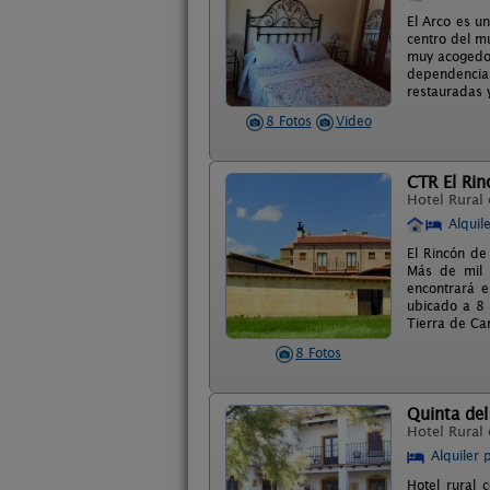
El Arco es u
centro del m
muy acogedor
dependencias
restauradas 
8 Fotos
Video
CTR El Rin
Hotel Rural
Alquil
El Rincón de
Más de mil 
encontrará 
ubicado a 8 
Tierra de C
8 Fotos
Quinta del
Hotel Rural
Alquiler 
Hotel rural 