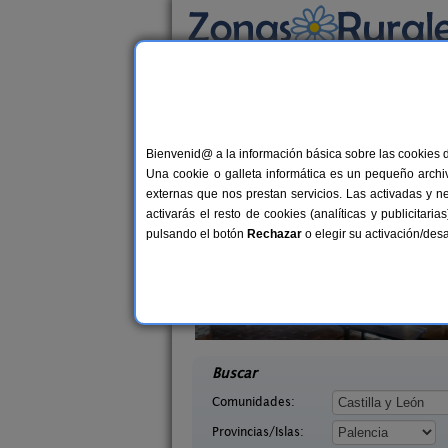
Busca por alojamiento
Alojamientos
>
Castilla y León
>
Palencia
> Fr
Casas Rurales cerca 
Bienvenid@ a la información básica sobre las cookies 
Una cookie o galleta informática es un pequeño archiv
externas que nos prestan servicios. Las activadas y n
activarás el resto de cookies (analíticas y publicita
pulsando el botón
Rechazar
o elegir su activación/de
 Támara
Casa Calderón II
14 pers.
10+
30 €
 (Palencia)
Brañosera (Palencia)
desde
desd
Buscar
Comunidades:
Provincias/Islas: