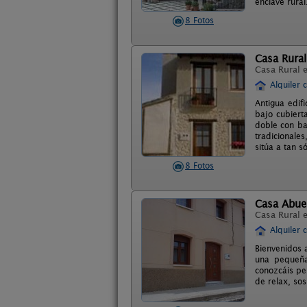
enclave rural
8 Fotos
Casa Rural
Casa Rural 
Alquiler 
Antigua edif
bajo cubiert
doble con ba
tradicionale
sitúa a tan 
8 Fotos
Casa Abue
Casa Rural 
Alquiler 
Bienvenidos 
una pequeña
conozcáis pe
de relax, sos