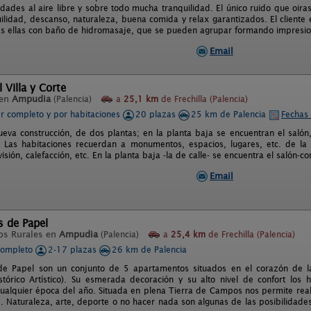
dades al aire libre y sobre todo mucha tranquilidad. El único ruido que oira
uilidad, descanso, naturaleza, buena comida y relax garantizados. El cliente 
s ellas con baño de hidromasaje, que se pueden agrupar formando impresiona
Email
 Villa y Corte
 en
Ampudia
(Palencia)
a
25,1 km
de Frechilla (Palencia)
er completo y por habitaciones
20 plazas
25 km de Palencia
Fechas 
nueva construcción, de dos plantas; en la planta baja se encuentran el salón,
. Las habitaciones recuerdan a monumentos, espacios, lugares, etc. de la
visión, calefacción, etc. En la planta baja -la de calle- se encuentra el salón
Email
s de Papel
os Rurales en
Ampudia
(Palencia)
a
25,4 km
de Frechilla (Palencia)
completo
2-17 plazas
26 km de Palencia
 de Papel son un conjunto de 5 apartamentos situados en el corazón de l
stórico Artístico). Su esmerada decoración y su alto nivel de confort los
cualquier época del año. Situada en plena Tierra de Campos nos permite real
e. Naturaleza, arte, deporte o no hacer nada son algunas de las posibilidade