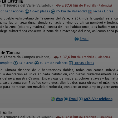
 La Castrilla
en
Trigueros del Valle
(Valladolid)
a
37,6 km
de Frechilla (Palencia)
por habitaciones
4-6+2 plazas
25 km de Valladolid
Fechas Libres
lo pueblo vallisoletano de Trigueros del Valle, a 25km de la capital, se encue
mente fue un lagar (lugar donde se hacia el vino, de ahí su nombre) y bodeg
s de la zona (piedra y madera), consta de tres habitaciones, dos baños y un
odega subterránea conserva la zona de almacenaje del vino, así como zona 
Email
 de Támara
en
Támara de Campos
(Palencia)
a
37,6 km
de Frechilla (Palencia)
completo
14 plazas
30 km de Palencia
Fechas Libres
e Támara dispone de 7 habitaciones dobles, todas con camas individua
: la decoración es única en cada habitación, con piezas cuidadosamente sele
 define a nuestra Casona. Entre vigas de madera, colores suaves y luz nat
a casa cuenta con 7 baños completos, distribuidos para ofrecer el máximo c
o para personas con movilidad reducida, con acceso más amplio y accesorio
Web
Email
697..Ver teléfono
l Valle
en
Trigueros del Valle
(Valladolid)
a
37,8 km
de Frechilla (Palencia)