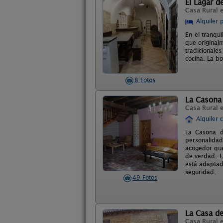
El Lagar de
Casa Rural 
Alquiler 
En el tranqui
que original
tradicionale
cocina. La b
8 Fotos
La Casona
Casa Rural 
Alquiler 
La Casona d
personalidad
acogedor que
de verdad. L
está adaptad
seguridad.
49 Fotos
La Casa de
Casa Rural 