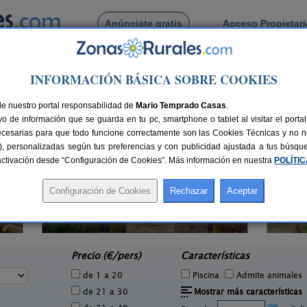
Anúnciate gratis
Acceso Propietar
Busca por pueblo
INFORMACIÓN BÁSICA SOBRE COOKIES
echilla
de Frechilla
de nuestro portal responsabilidad de
Mario Temprado Casas
.
o de información que se guarda en tu pc, smartphone o tablet al visitar el port
ecesarias para que todo funcione correctamente son las Cookies Técnicas y no ne
rias), personalizadas según tus preferencias y con publicidad ajustada a tus búsq
sactivación desde “Configuración de Cookies”. Más información en nuestra
POLÍTI
Casa Calderón
1 pers.
10+1 pers.
30 €
30 €
Brañosera (Palencia)
Lag
e
desde
Precio (€/pers)
Características
de 1 a 20
Piscina
Admite animales
de 21 a 30
Mostrar más características