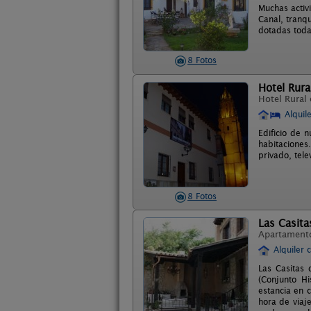
Muchas activi
Canal, tranq
dotadas toda
8 Fotos
Hotel Rural
Hotel Rural
Alquil
Edificio de 
habitaciones
privado, tele
8 Fotos
Las Casita
Apartament
Alquiler 
Las Casitas
(Conjunto Hi
estancia en 
hora de viaj