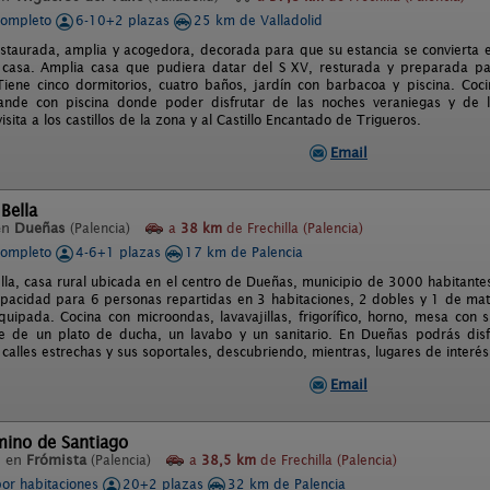
completo
6-10+2 plazas
25 km de Valladolid
estaurada, amplia y acogedora, decorada para que su estancia se convierta 
 casa. Amplia casa que pudiera datar del S XV, resturada y preparada pa
 Tiene cinco dormitorios, cuatro baños, jardín con barbacoa y piscina. Co
rande con piscina donde poder disfrutar de las noches veraniegas y de 
isita a los castillos de la zona y al Castillo Encantado de Trigueros.
Email
 Bella
en
Dueñas
(Palencia)
a
38 km
de Frechilla (Palencia)
completo
4-6+1 plazas
17 km de Palencia
ella, casa rural ubicada en el centro de Dueñas, municipio de 3000 habitantes
apacidad para 6 personas repartidas en 3 habitaciones, 2 dobles y 1 de mat
quipada. Cocina con microondas, lavavajillas, frigorífico, horno, mesa con s
 de un plato de ducha, un lavabo y un sanitario. En Dueñas podrás disfru
alles estrechas y sus soportales, descubriendo, mientras, lugares de interés 
Email
mino de Santiago
l en
Frómista
(Palencia)
a
38,5 km
de Frechilla (Palencia)
por habitaciones
20+2 plazas
32 km de Palencia