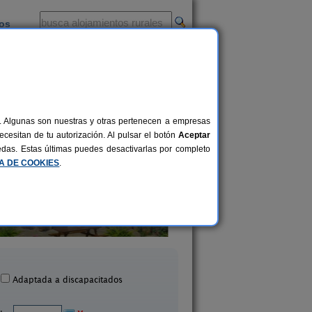
ios
-
al. Algunas son nuestras y otras pertenecen a empresas
cesitan de tu autorización. Al pulsar el botón
Aceptar
uedas. Estas últimas puedes desactivarlas por completo
CA DE COOKIES
.
La Solana
Hotel Los Tilos
10+4 pers.
50 €
unilla de La Vega (Palencia)
Valberzoso (Palenci
desde
Adaptada a discapacitados