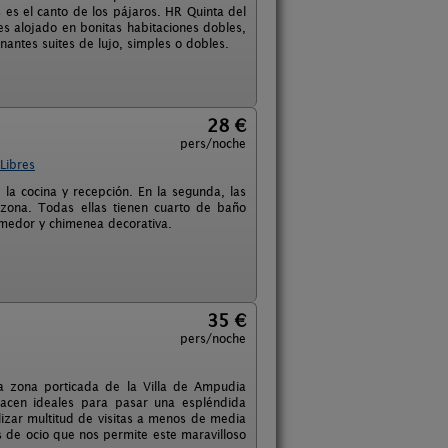
s es el canto de los pájaros. HR Quinta del
es alojado en bonitas habitaciones dobles,
ntes suites de lujo, simples o dobles.
28 €
pers/noche
Libres
 la cocina y recepción. En la segunda, las
 zona. Todas ellas tienen cuarto de baño
-comedor y chimenea decorativa.
35 €
pers/noche
a zona porticada de la Villa de Ampudia
 hacen ideales para pasar una espléndida
izar multitud de visitas a menos de media
s de ocio que nos permite este maravilloso