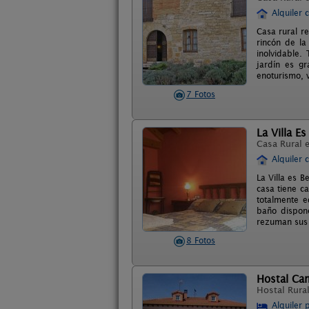
Alquiler 
Casa rural r
rincón de la
inolvidable.
jardín es g
enoturismo, v
7 Fotos
La Villa Es
Casa Rural 
Alquiler 
La Villa es B
casa tiene c
totalmente e
baño dispone
rezuman sus c
8 Fotos
Hostal Ca
Hostal Rura
Alquiler 