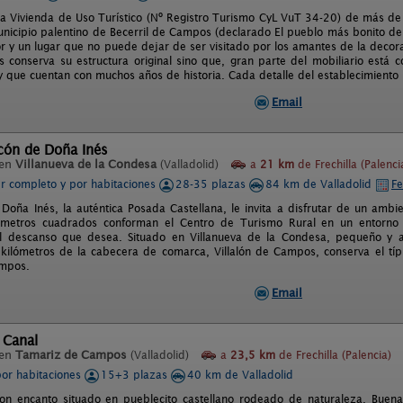
na Vivienda de Uso Turístico (Nº Registro Turismo CyL VuT 34-20) de más d
unicipio palentino de Becerril de Campos (declarado El pueblo más bonito de
 y un lugar que no puede dejar de ser visitado por los amantes de la decora
 conserva su estructura original sino que, gran parte del mobiliario está c
y que cuentan con muchos años de historia. Cada detalle del establecimiento l
Email
cón de Doña Inés
 en
Villanueva de la Condesa
(Valladolid)
a
21 km
de Frechilla (Palenci
er completo y por habitaciones
28-35 plazas
84 km de Valladolid
Fe
 Doña Inés, la auténtica Posada Castellana, le invita a disfrutar de un ambie
metros cuadrados conforman el Centro de Turismo Rural en un entorno c
el descanso que desea. Situado en Villanueva de la Condesa, pequeño y a
kilómetros de la cabecera de comarca, Villalón de Campos, conserva el típ
ampos.
Email
 Canal
 en
Tamariz de Campos
(Valladolid)
a
23,5 km
de Frechilla (Palencia)
por habitaciones
15+3 plazas
40 km de Valladolid
con encanto situado en pueblecito castellano rodeado de naturaleza. Buen