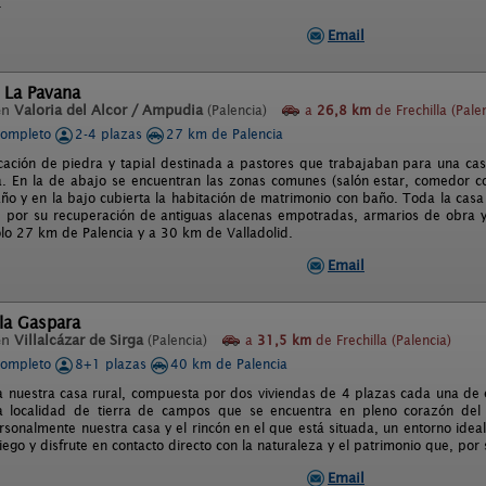
.
Email
 La Pavana
en
Valoria del Alcor / Ampudia
(Palencia)
a
26,8 km
de Frechilla (Pale
completo
2-4 plazas
27 km de Palencia
icación de piedra y tapial destinada a pastores que trabajaban para una ca
a. En la de abajo se encuentran las zonas comunes (salón estar, comedor coc
ño y en la bajo cubierta la habitación de matrimonio con baño. Toda la casa
s, por su recuperación de antiguas alacenas empotradas, armarios de obra y 
sólo 27 km de Palencia y a 30 km de Valladolid.
Email
la Gaspara
en
Villalcázar de Sirga
(Palencia)
a
31,5 km
de Frechilla (Palencia)
completo
8+1 plazas
40 km de Palencia
a nuestra casa rural, compuesta por dos viviendas de 4 plazas cada una de e
 localidad de tierra de campos que se encuentra en pleno corazón del
rsonalmente nuestra casa y el rincón en el que está situada, un entorno ide
iego y disfrute en contacto directo con la naturaleza y el patrimonio que, por 
Email